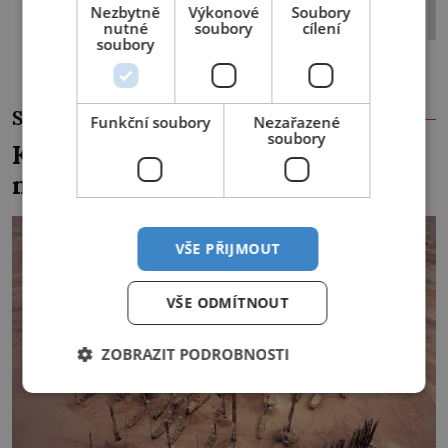
Nezbytně
Výkonové
Soubory
do boje se SSSR?
nutné
soubory
cílení
soubory
SOUVISEJÍCÍ ČLÁNKY
Funkční soubory
Nezařazené
soubory
Kde se v čínské poušti vzali
modroocí blonďáci?
VŠE PŘIJMOUT
VŠE ODMÍTNOUT
ZOBRAZIT PODROBNOSTI