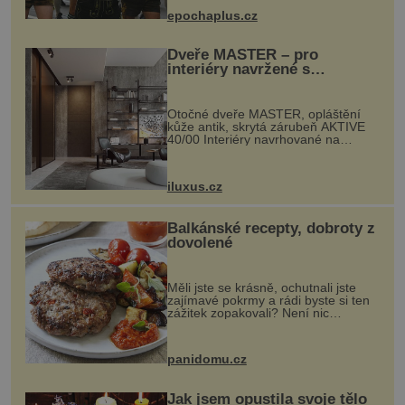
pivo, tradiční jídlo a bavorskou
epochaplus.cz
kultur...
Dveře MASTER – pro
interiéry navržené s
rozumem i vášní!
Otočné dveře MASTER, opláštění
kůže antik, skrytá zárubeň AKTIVE
40/00 Interiéry navrhované na
zakázku často vyžadují atypické
rozměry nejen nábytku, ale i
otvorových prvků. Technické zázemí
iluxus.cz
dnes umož...
Balkánské recepty, dobroty z
dovolené
Měli jste se krásně, ochutnali jste
zajímavé pokrmy a rádi byste si ten
zážitek zopakovali? Není nic
snazšího. Pljeskavica (10 porcí)
Možná jste ji ochutnali na dovolené v
bývalé Jugoslávii, lze ji vi...
panidomu.cz
Jak jsem opustila svoje tělo