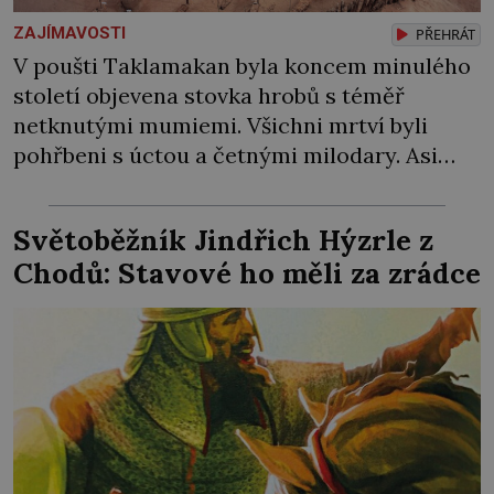
ZAJÍMAVOSTI
PŘEHRÁT
V poušti Taklamakan byla koncem minulého
století objevena stovka hrobů s téměř
netknutými mumiemi. Všichni mrtví byli
pohřbeni s úctou a četnými milodary. Asi
nejvíc přitom vědce zaujal hrob tříměsíčního
chlapečka s modrou filcovou čapkou, z níž se
Světoběžník Jindřich Hýzrle z
draly blonďaté vlásky. Fakt, že jsou těla
Chodů: Stavové ho měli za zrádce
dávných lidí nesmírně dobře zachovalá,
přičítají odborníci zdejším klimatickým
podmínkám. Sucho, prosolené písky a
extrémně […]