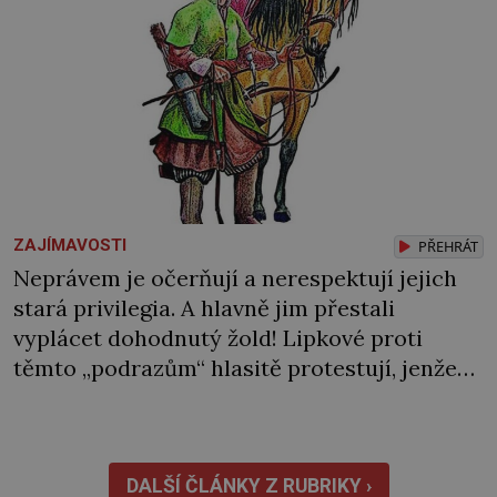
ZAJÍMAVOSTI
PŘEHRÁT
Neprávem je očerňují a nerespektují jejich
stará privilegia. A hlavně jim přestali
vyplácet dohodnutý žold! Lipkové proti
těmto „podrazům“ hlasitě protestují, jenže
spravedlnosti nedosáhnou. Proto se
rozhodnou vypovědět polské koruně
poslušnost a přeběhnou k Osmanům!
V Litvě se na počátku 15. století usazují první
DALŠÍ ČLÁNKY Z RUBRIKY ›