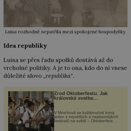
Luisa rozhodně nepatřila mezi spokojené hospodyňky.
Idea republiky
Luisa se přes řadu spolků dostává až do
vrcholné politiky. A je to ona, kdo do ní vnese
důležité slovo
„
republika“
.
Zrod Oktoberfestu. Jak
královská svatba
odstartovala největší pivní
festival světa
V Mnichově se každoročně koná
jeden z největších a nejslavnějších
festivalů na světě – Oktoberfest.
Každý rok přiláká miliony
návštěvníků, kteří si vychutnávají