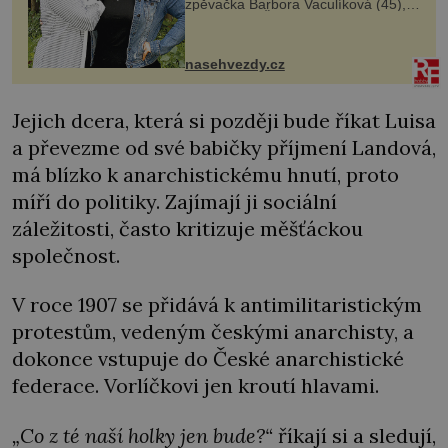
zpěvačka Barbora Vaculíková (45),
dcera Petry Černocké (75), poprvé
ozvala veřejnosti. Na sociální síti
sdílela, že se snaží fung...
nasehvezdy.cz
Jejich dcera, která si později bude říkat Luisa
a převezme od své babičky příjmení Landová,
má blízko k anarchistickému hnutí, proto
míří do politiky. Zajímají ji sociální
záležitosti, často kritizuje měšťáckou
společnost.
V roce 1907 se přidává k antimilitaristickým
protestům, vedeným českými anarchisty, a
dokonce vstupuje do České anarchistické
federace. Vorlíčkovi jen kroutí hlavami.
„Co z té naší holky jen bude?“
říkají si a sledují,