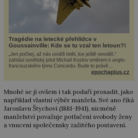
Tragédie na letecké přehlídce v
Goussainville: Kde se tu vzal ten letoun?!
„Jen počkej, až nás uvidíš letět, tos ještě neviděl,“
zahlásí sovětský pilot Michail Kozlov směrem k anglo-
francouzského týmu Concordu. Bude to právě
konkurenční boj, co bude stát za smrtí celé 6členné
epochaplus.cz
posádky Tupoleva Tu-144, zničením několika domů,
usmrcením 8 lidí na zemi (z toho 3 dětí) a 60 váž
Mnohé se jí ovšem i tak podaří prosadit, jako
například vlastní výběr manžela. Své ano říká
Jaroslavu Štychovi (1881–1941), nicméně
manželství považuje potlačení svobody ženy
a vnucení společensky zažitého postavení.