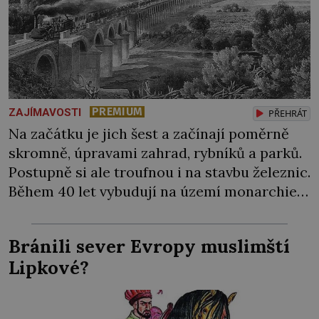
PREMIUM
ZAJÍMAVOSTI
PŘEHRÁT
Na začátku je jich šest a začínají poměrně
skromně, úpravami zahrad, rybníků a parků.
Postupně si ale troufnou i na stavbu železnic.
Během 40 let vybudují na území monarchie
třetinu všech tratí, tedy asi 3500 kilometrů!
Ohromně na tom zbohatnou… Podnikavého
Bránili sever Evropy muslimští
ducha zdědí bratři Kleinové po otci
Lipkové?
Johannovi (1756–1835), který má malý statek
na Jesenicku […]