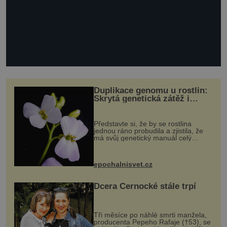
Duplikace genomu u rostlin:
Skrytá genetická zátěž i
evoluční výhoda
Představte si, že by se rostlina
jednou ráno probudila a zjistila, že
má svůj genetický manuál celý
dvakrát. Přesně to se občas v
přírodě stane – a podle nového
výzkumu to může být pro druhy
epochalnisvet.cz
vstupenka...
Dcera Černocké stále trpí
Tři měsíce po náhlé smrti manžela,
producenta Pepeho Rafaje (†53), se