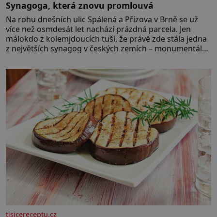
Synagoga, která znovu promlouvá
Na rohu dnešních ulic Spálená a Přízova v Brně se už
více než osmdesát let nachází prázdná parcela. Jen
málokdo z kolemjdoucích tuší, že právě zde stála jedna
z největších synagog v českých zemích – monumentální
stavba, která byla po desetiletí symbolem sebevědomé
a prosperující židovské komunity. Brněnská Velká
synagoga byla slavnostně otevřena v roce
tisicereceptu.cz