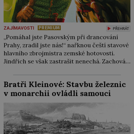
PREMIUM
ZAJÍMAVOSTI
PŘEHRÁT
„Pomáhal jste Pasovským při drancování
Prahy, zradil jste nás!“ nařknou čeští stavové
hlavního zbrojmistra zemské hotovosti.
Jindřich se však zastrašit nenechá. Zachová
chladnou hlavu a trestu unikne. Nicméně
cejchu zrádce se už nezbaví… Tři roky
Bratři Kleinové: Stavbu železnic
stačily! Škola pro něj není. Jindřich Michal
v monarchii ovládli samouci
Hýzrle z Chodů (1575–1665) se v ní nudí. 10letý
chlapec chce procestovat […]