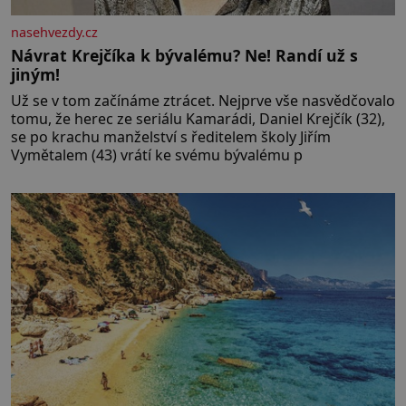
nasehvezdy.cz
Návrat Krejčíka k bývalému? Ne! Randí už s
jiným!
Už se v tom začínáme ztrácet. Nejprve vše nasvědčovalo
tomu, že herec ze seriálu Kamarádi, Daniel Krejčík (32),
se po krachu manželství s ředitelem školy Jiřím
Vymětalem (43) vrátí ke svému bývalému p