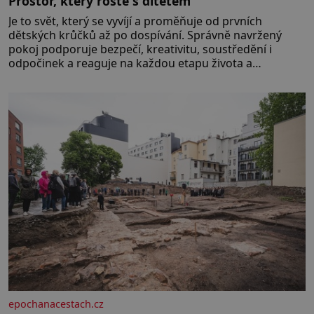
Prostor, který roste s dítětem
Je to svět, který se vyvíjí a proměňuje od prvních
dětských krůčků až po dospívání. Správně navržený
pokoj podporuje bezpečí, kreativitu, soustředění i
odpočinek a reaguje na každou etapu života a
specifické potřeby dítěte. Pro nejmenší je klíčová
jednoduchost, měkkost a bezpečí, proto by pokoj
miminka měl působit především klidně a útulně.
Předškolní věk je
epochanacestach.cz