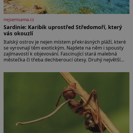
nejsemsama.cz
Sardinie: Karibik uprostřed Středomoří, který
vás okouzlí
Italský ostrov je nejen místem překrásných pláží, které
se vyrovnají těm exotickým. Najdete na něm i spousty
zajímavostí k objevování. Fascinující stará malebná
městečka či třeba dechberoucí útesy. Druhý největší
italský ostrov o velikosti přibližně jedné třetiny České
republiky vás ohromí nejen svými plážemi s bílým
pískem jako v Karibiku, ale i divokou krajinou, také
bohatou historií i luxusem.Zjistěte,