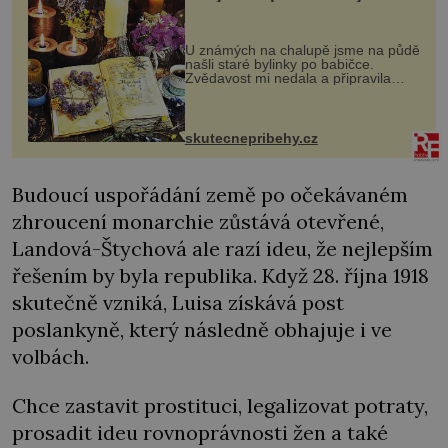
U známých na chalupě jsme na půdě
našli staré bylinky po babičce.
Zvědavost mi nedala a připravila
jsem si z nich lektvar… Zimní pobyt
na chalupě se pro mě vlastní vinou
změnil v děsivý zážitek, na kt...
skutecnepribehy.cz
Budoucí uspořádání země po očekávaném
zhroucení monarchie zůstává otevřené,
Landová-Štychová ale razí ideu, že nejlepším
řešením by byla republika. Když 28. října 1918
skutečně vzniká, Luisa získává post
poslankyně, který následně obhajuje i ve
volbách.
Chce zastavit prostituci, legalizovat potraty,
prosadit ideu rovnoprávnosti žen a také