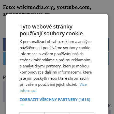
Foto: wikimedia.org, youtube.com,
annapammrova.cz
Tyto webové stránky
PŘEHRÁT
používají soubory cookie.
K personalizaci obsahu, reklam a analýze
Sdílet na Facebooku
návštěvnosti používáme soubory cookie.
Informace o vašem používání našich
Sdílet na Twitteru
stránek také sdílíme s našimi reklamními
a analytickými partnery, kteří je mohou
kombinovat s dalšími informacemi, které
PŘEDCHOZÍ ČLÁNEK
jste jim poskytli nebo které shromáždili
při vašem používání jejich služeb.
Více
5 pronásledovaných představitelů
informací
církve: Komunisté udělali z biskupa
instalatéra
ZOBRAZIT VŠECHNY PARTNERY
(1616)
→
DALŠÍ ČLÁNEK
Podivní spojenci: Tlačili Němci Tokio