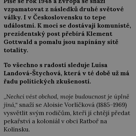
Píše se rok 1948 a Evropa se snaží
vzpamatovat z následků druhé světové
války. I v Československu to tepe
událostmi. K moci se dostávají komunisté,
prezidentský post přebírá Klement
Gottwald a pomalu jsou napínány sítě
totality.
To všechno s radostí sleduje Luisa
Landová-Štychová, která v té době už má
řadu politických zkušeností.
„
Nechci vést obchod, moje budoucnost je úplně
jiná,“
snaží se Aloisie Vorlíčková (1885–1969)
vysvětlit svým rodičům, kteří jí chtějí předat
pekařství a koloniál v obci Ratboř na
Kolínsku.