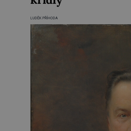
LUDĚK PŘÍHODA