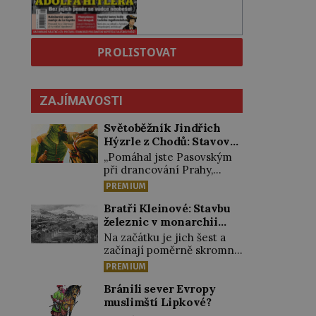
PROLISTOVAT
ZAJÍMAVOSTI
Světoběžník Jindřich
Hýzrle z Chodů: Stavové
ho měli za zrádce
„Pomáhal jste Pasovským
při drancování Prahy,
zradil jste nás!“ nařknou
PREMIUM
čeští stavové hlavního
zbrojmistra zemské
Bratři Kleinové: Stavbu
hotovosti. Jindřich se však
železnic v monarchii
zastrašit nenechá.
ovládli samouci
Na začátku je jich šest a
Zachová chladnou hlavu a
začínají poměrně skromně,
trestu unikne. Nicméně
úpravami zahrad, rybníků a
PREMIUM
cejchu zrádce se už
parků. Postupně si ale
nezbaví… Tři roky stačily!
troufnou i na stavbu
Bránili sever Evropy
Škola pro něj není.
železnic. Během 40 let
muslimští Lipkové?
Jindřich Michal Hýzrle z
vybudují na území