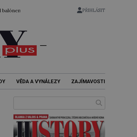
m ze zahrady nuselského pivovaru a stal se tak prvním česk
PŘIHLÁSIT
DY
VĚDA A VYNÁLEZY
ZAJÍMAVOSTI