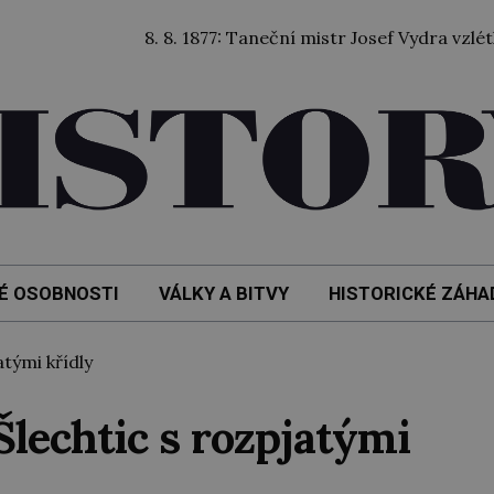
8. 8. 1877: Taneční mistr Josef Vydra vzlétl balóne
É OSOBNOSTI
VÁLKY A BITVY
HISTORICKÉ ZÁHA
tými křídly
Šlechtic s rozpjatými