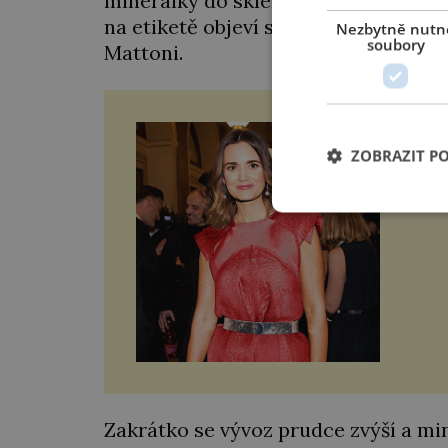
minerálky do skleněných lahví místo
na etiketě objeví symbol červeného 
Nezbytně nutn
soubory
Mattoni.
Uteč
ZOBRAZIT P
Snad 
Ondře
přiln
jedno
Ondře
nabíd
Zakrátko se vývoz prudce zvýší a mi