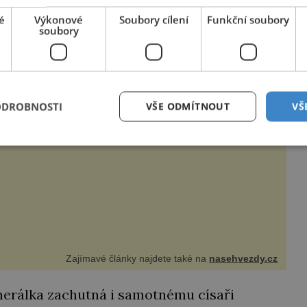
 do dosavadních hliněných nádob. Brzy se
orla s rozpjatými křídly z rodového znaku
é
Výkonové
Soubory cílení
Funkční soubory
soubory
e Brzobohaté za zpěvačkou?
ODROBNOSTI
VŠE ODMÍTNOUT
VŠ
tohle není konec našeho krásného páru! Hudebník
j Brzobohatý (42) totiž podle všeho až nebezpečně
ul k jisté krásce, zpěvačce Sáře Milfajtové (33), která
u byla hostem v pořadu Inkognito, kde Ondřej účinkuje.
j Brzobohatý (42). Hned po natáčení prý za ní přišel s
kou, ž
Zajímavé články najdete také na
nasehvezdy.cz
nerálka zachutná i samotnému císaři