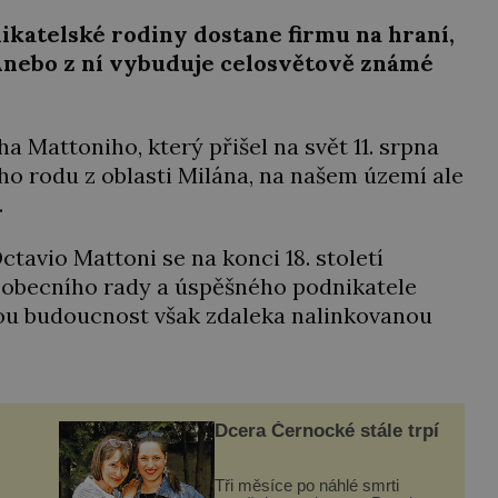
ikatelské rodiny dostane firmu na hraní,
 Anebo z ní vybuduje celosvětově známé
a Mattoniho, který přišel na svět 11. srpna
ho rodu z oblasti Milána, na našem území ale
.
avio Mattoni se na konci 18. století
n obecního rady a úspěšného podnikatele
vou budoucnost však zdaleka nalinkovanou
Dcera Černocké stále trpí
Tři měsíce po náhlé smrti