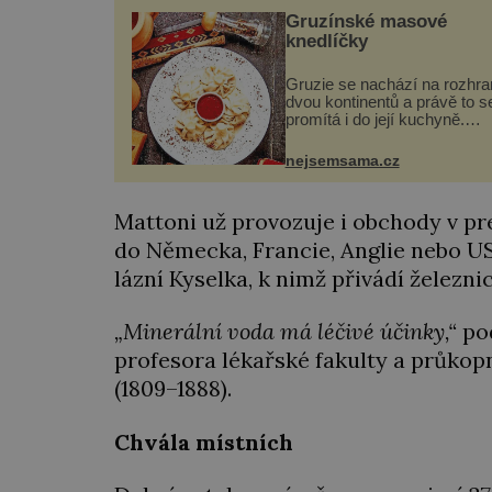
kůží a kovový...
Gruzínské masové
knedlíčky
Gruzie se nachází na rozhra
dvou kontinentů a právě to s
promítá i do její kuchyně.
Snoubí se v ní evropské a
asijské chutě a díky tomu
nejsemsama.cz
vznikají rozmanité a chuťov
bohaté pokrmy, které rozho
st...
Mattoni už provozuje i obchody v pr
do Německa, Francie, Anglie nebo U
lázní Kyselka, k nimž přivádí železnic
„Minerální voda má léčivé účinky,“
po
profesora lékařské fakulty a průkop
(1809–1888).
Chvála místních