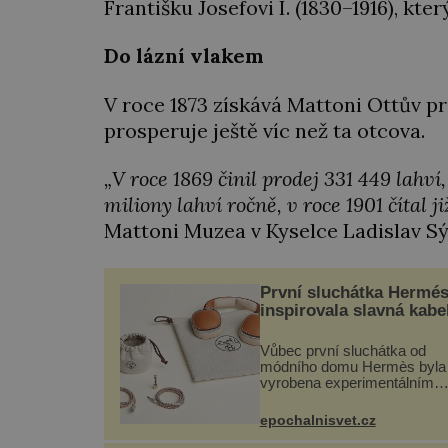
Františku Josefovi I. (1830–1916), k
Do lázní vlakem
V roce 1873 získává Mattoni Ottův pr
prosperuje ještě víc než ta otcova.
„V roce 1869 činil prodej 331 449 lahví
miliony lahví ročně, v roce 1901 čítal j
Mattoni Muzea v Kyselce Ladislav Sý
První sluchátka Hermé
inspirovala slavná kabe
Vůbec první sluchátka od
módního domu Hermès byla
vyrobena experimentálním
laboratoří Hermès Ateliers
Horizons. Elegantní gadget s
epochalnisvet.cz
vyžádal dva roky vývoje a
chlubí se ručně šitou hovězí