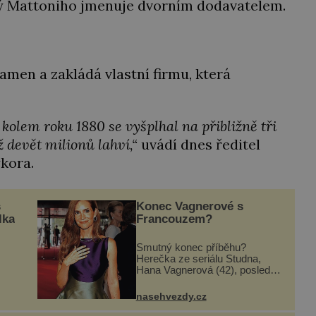
terý Mattoniho jmenuje dvorním dodavatelem.
amen a zakládá vlastní firmu, která
, kolem roku 1880 se vyšplhal na přibližně tři
iž devět milionů lahví,“
uvádí dnes ředitel
kora.
s
Konec Vagnerové s
lka
Francouzem?
Smutný konec příběhu?
Herečka ze seriálu Studna,
Hana Vagnerová (42), poslední
dobou nepůsobí nejšťastněji.
i
Ačkoli časy její anorexie jsou už
nasehvezdy.cz
dávno pryč a opět se pyšnila
ženskými křivkami, najednou