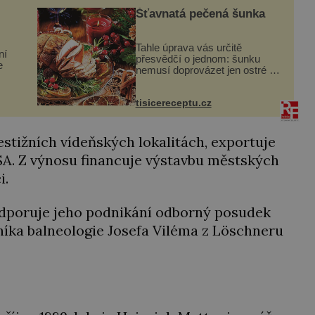
s...
Šťavnatá pečená šunka
Tahle úprava vás určitě
ní
přesvědčí o jednom: šunku
e
nemusí doprovázet jen ostré a
slané chutě. Navíc s ní
nakrmíte poměrně hodně
tisicereceptu.cz
hladových krků. Ingredience
ě
sádlo 3 kg šunky vcelku 3
dně
stroužky česneku hl...
estižních vídeňských lokalitách, exportuje
SA. Z výnosu financuje výstavbu městských
i.
dporuje jeho podnikání odborný posudek
níka balneologie Josefa Viléma z Löschneru