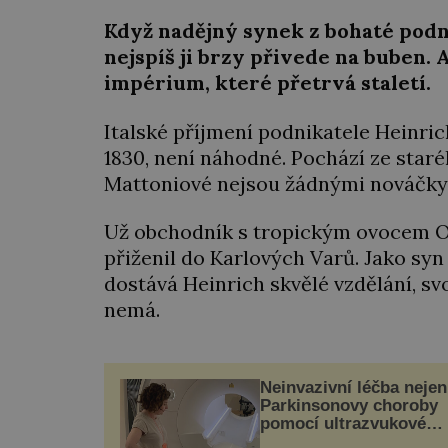
Když nadějný synek z bohaté podn
nejspíš ji brzy přivede na buben.
impérium, které přetrvá staletí.
Italské příjmení podnikatele Heinrich
1830, není náhodné. Pochází ze staré
Mattoniové nejsou žádnými nováčky
Už obchodník s tropickým ovocem Oct
přiženil do Karlových Varů. Jako sy
dostává Heinrich skvělé vzdělání, s
nemá.
Neinvazivní léčba nejen
Parkinsonovy choroby
pomocí ultrazvukové
„helmy“