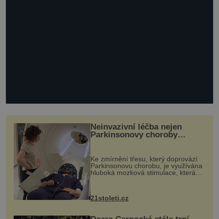
Neinvazivní léčba nejen
Parkinsonovy choroby
pomocí ultrazvukové
„helmy“
Ke zmírnění třesu, který doprovází
Parkinsonovu chorobu, je využívána
hluboká mozková stimulace, která
však vyžaduje vysoce invazivní
zákrok. Ultrazvuk zase není vhodný
k dostatečně přesnému zacílení ...
21stoleti.cz