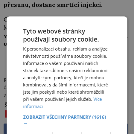
přesunu, dostane smrtící injekci.
Ostatní zajatce odvedou Němci do
Měchenic, kde je
naženou do dobytčích
Tyto webové stránky
vagonů
a odvezou do jižních Čech. 8. května
používají soubory cookie.
osvobodí transport smrti
partyzáni.
K personalizaci obsahu, reklam a analýze
návštěvnosti používáme soubory cookie.
PŘEHRÁT
Informace o vašem používání našich
stránek také sdílíme s našimi reklamními
a analytickými partnery, kteří je mohou
Foto:
autor neznámý/Wikimedia Commons/Public
kombinovat s dalšími informacemi, které
domain
jste jim poskytli nebo které shromáždili
Zdroje informací:
dvojka.rozhlas.cz
při vašem používání jejich služeb.
Více
Štítky:
informací
2. SVĚTOVÁ VÁLKA
DĚTŘICHOV
NACISMUS
ZOBRAZIT VŠECHNY PARTNERY
(1616)
→
Sdílet na Facebooku