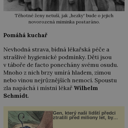
Těhotné ženy netuší, jak „hezky“ bude o jejich
novorozená miminka postaráno.
Pomáhá kuchař
Nevhodná strava, bídná lékařská péče a
strašlivé hygienické podmínky. Děti jsou
v táboře de facto ponechány svému osudu.
Mnoho z nich brzy umírá hladem, zimou
nebo vinou nejrůznějších nemocí. Spoustu
zla napáchá i místní lékař
Wilhelm
Schmidt
.
Gen, který naši lidští předci
ztratili před miliony let, by
mohl pomoci s léčbou
„nemoci králů“