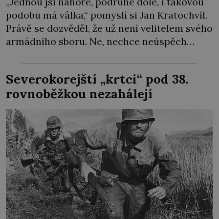
„Jednou jsi nahoře, podruhé dole, i takovou
podobu má válka,“ pomyslí si Jan Kratochvíl.
Právě se dozvěděl, že už není velitelem svého
armádního sboru. Ne, nechce neúspěch
házet na jiné, pocitu křivdy se ale neubrání.
O jeho schopnosti tu ovšem nejde. Sověti
Severokorejští „krtci“ pod 38.
zkrátka musejí najít viníka… Generál
rovnoběžkou nezahálejí
Heliodor Píka (1897–1949), velitel mise
Československé armády […]