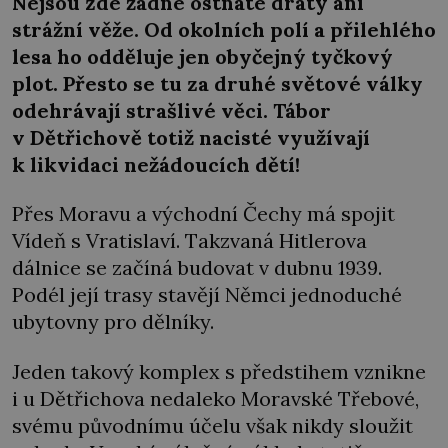
Nejsou zde žádné ostnaté dráty ani
strážní věže. Od okolních polí a přilehlého
lesa ho odděluje jen obyčejný tyčkový
plot. Přesto se tu za druhé světové války
odehrávají strašlivé věci. Tábor
v Dětřichově totiž nacisté využívají
k likvidaci nežádoucích dětí!
Přes Moravu a východní Čechy má spojit
Vídeň s Vratislaví. Takzvaná Hitlerova
dálnice se začíná budovat v dubnu 1939.
Podél její trasy stavějí Němci jednoduché
ubytovny pro dělníky.
Jeden takový komplex s předstihem vznikne
i u Dětřichova nedaleko Moravské Třebové,
svému původnímu účelu však nikdy sloužit