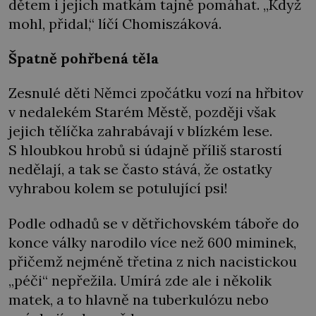
dětem i jejich matkám tajně pomáhat. „Když
mohl, přidal,“ líčí Chomiszáková.
Špatně pohřbená těla
Zesnulé děti Němci zpočátku vozí na hřbitov
v nedalekém Starém Městě, později však
jejich tělíčka zahrabávají v blízkém lese.
S hloubkou hrobů si údajně příliš starostí
nedělají, a tak se často stává, že ostatky
vyhrabou kolem se potulující psi!
Podle odhadů se v dětřichovském táboře do
konce války narodilo více než 600 miminek,
přičemž nejméně třetina z nich nacistickou
„péči“ nepřežila. Umírá zde ale i několik
matek, a to hlavně na tuberkulózu nebo