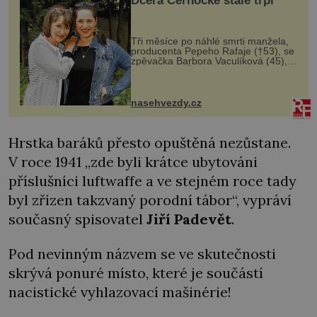
Dcera Černocké stále trpí
Tři měsíce po náhlé smrti manžela,
producenta Pepeho Rafaje (†53), se
zpěvačka Barbora Vaculíková (45),
dcera Petry Černocké (75), poprvé
ozvala veřejnosti. Na sociální síti
sdílela, že se snaží fung...
nasehvezdy.cz
Hrstka baráků přesto opuštěná nezůstane.
V roce 1941 „zde byli krátce ubytováni
příslušníci luftwaffe a ve stejném roce tady
byl zřízen takzvaný porodní tábor“, vypráví
současný spisovatel
Jiří Padevět
.
Pod nevinným názvem se ve skutečnosti
skrývá ponuré místo, které je součástí
nacistické vyhlazovací mašinérie!