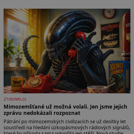
21stoleti.cz
Mimozemšťané už možná volali. Jen jsme jejich
zprávu nedokázali rozpoznat
Pátrání po mimozemských civilizacích se už desítky let
soustředí na hledání úzkopásmových rádiových signálů,
které by příroda sama vytvořila jen stěží. Nová studie