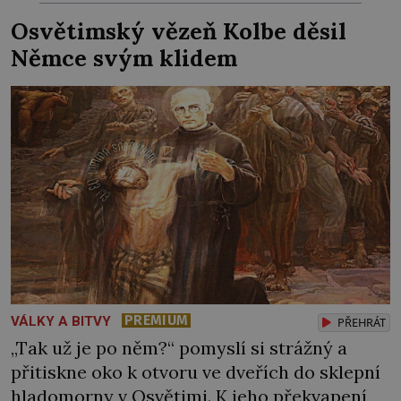
obávané válečné slony! Arménie jako první
Osvětimský vězeň Kolbe děsil
země na světě přijala křesťanství za státní
Němce svým klidem
náboženství. Stalo se tak roku 301 během
vlády arménského krále […]
PREMIUM
VÁLKY A BITVY
PŘEHRÁT
„Tak už je po něm?“ pomyslí si strážný a
přitiskne oko k otvoru ve dveřích do sklepní
hladomorny v Osvětimi. K jeho překvapení