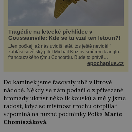
Tragédie na letecké přehlídce v
Goussainville: Kde se tu vzal ten letoun?!
„Jen počkej, až nás uvidíš letět, tos ještě neviděl,“
zahlásí sovětský pilot Michail Kozlov směrem k anglo-
francouzského týmu Concordu. Bude to právě
konkurenční boj, co bude stát za smrtí celé 6členné
epochaplus.cz
posádky Tupoleva Tu-144, zničením několika domů,
usmrcením 8 lidí na zemi (z toho 3 dětí) a 60 váž
Do kamínek jsme fasovaly uhlí v litrové
nádobě. Někdy se nám podařilo z přivezené
hromady ukrást několik kousků a měly jsme
radost, když se místnost trochu oteplila,“
vzpomíná na nuzné podmínky Polka
Marie
Chomiszáková
.