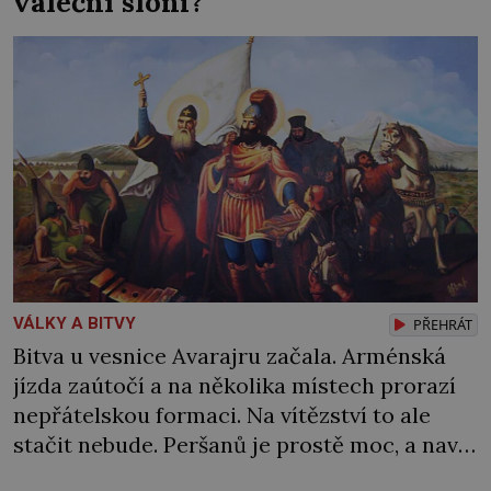
váleční sloni?
VÁLKY A BITVY
PŘEHRÁT
Bitva u vesnice Avarajru začala. Arménská
jízda zaútočí a na několika místech prorazí
nepřátelskou formaci. Na vítězství to ale
stačit nebude. Peršanů je prostě moc, a navíc
proti vzbouřeným Arménům nasadí tolik