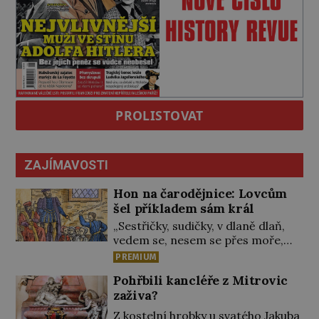
PROLISTOVAT
ZAJÍMAVOSTI
Hon na čarodějnice: Lovcům
šel příkladem sám král
„Sestřičky, sudičky, v dlaně dlaň,
vedem se, nesem se přes moře,
pláň, kouzlo teď točme kol a kol.“
PREMIUM
Čarodějnice na scéně deklamují a
Pohřbili kancléře z Mitrovic
diváci v hledišti napětím ani
zaživa?
nedýchají. Píše se rok 1606 a
populární anglický dramatik
Z kostelní hrobky u svatého Jakuba