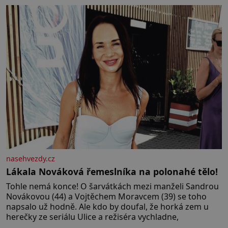
král. Nebo že by ne? Mongolové od roku 1223 postupují
podél Kaspického a Azovského moře,
nasehvezdy.cz
Lákala Nováková řemeslníka na polonahé tělo!
Tohle nemá konce! O šarvátkách mezi manželi Sandrou
Novákovou (44) a Vojtěchem Moravcem (39) se toho
napsalo už hodně. Ale kdo by doufal, že horká zem u
herečky ze seriálu Ulice a režiséra vychladne,