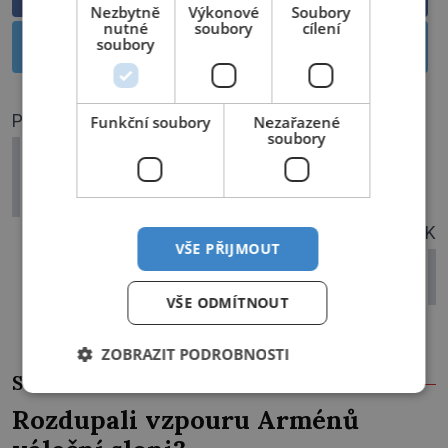
Nezbytně
Výkonové
Soubory
nutné
soubory
cílení
soubory
Sdílet na Twitteru
PŘEDCHOZÍ ČLÁNEK
Funkční soubory
Nezařazené
soubory
4 válečné špionky: Jejich zbraní bylo
svůdné negližé a ošetřovatelská
uniforma
DALŠÍ ČLÁNEK
VŠE PŘIJMOUT
Nedoceněný vojevůdce: Generál
Podhajský měl příliš mnoho nepřátel
VŠE ODMÍTNOUT
ZOBRAZIT PODROBNOSTI
SOUVISEJÍCÍ ČLÁNKY
Rozdupali vzpouru Arménů