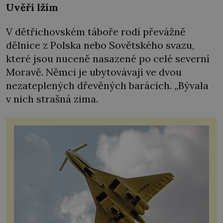
Uvěří lžím
V dětřichovském táboře rodí převážně
dělnice z Polska nebo Sovětského svazu,
které jsou nuceně nasazené po celé severní
Moravě. Němci je ubytovávají ve dvou
nezateplených dřevěných barácích. „Bývala
v nich strašná zima.