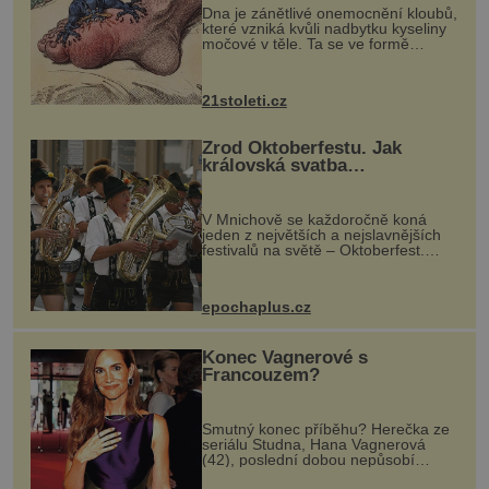
Dna je zánětlivé onemocnění kloubů,
které vzniká kvůli nadbytku kyseliny
močové v těle. Ta se ve formě
krystalků ukládá v blízkosti kloubů,
nejčastěji přitom postihuje palce na
nohou, a způsobuje bole...
21stoleti.cz
Zrod Oktoberfestu. Jak
královská svatba
odstartovala největší pivní
festival světa
V Mnichově se každoročně koná
jeden z největších a nejslavnějších
festivalů na světě – Oktoberfest.
Každý rok přiláká miliony
návštěvníků, kteří si vychutnávají
pivo, tradiční jídlo a bavorskou
epochaplus.cz
kultur...
Konec Vagnerové s
Francouzem?
Smutný konec příběhu? Herečka ze
seriálu Studna, Hana Vagnerová
(42), poslední dobou nepůsobí
nejšťastněji. Ačkoli časy její anorexie