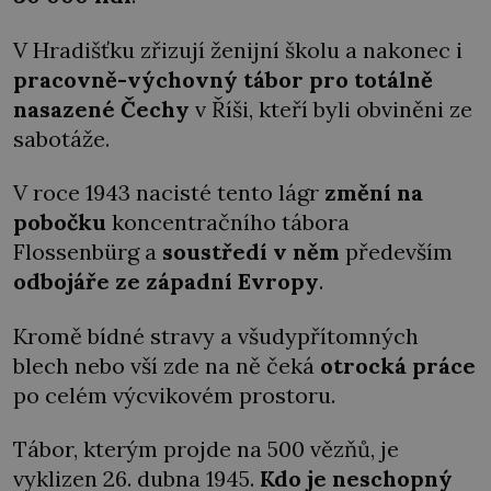
V Hradišťku zřizují ženijní školu a nakonec i
pracovně-výchovný tábor
pro totálně
nasazené Čechy
v Říši, kteří byli obviněni ze
sabotáže.
V roce 1943 nacisté tento lágr
změní na
pobočku
koncentračního tábora
Flossenbürg a
soustředí v něm
především
odbojáře ze západní Evropy
.
Kromě bídné stravy a všudypřítomných
blech nebo vší zde na ně čeká
otrocká práce
po celém výcvikovém prostoru.
Tábor, kterým projde na 500 vězňů, je
vyklizen 26. dubna 1945.
Kdo
je neschopný