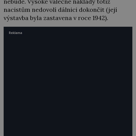
nebude. Vysoké válečné náklady totiž
nacistům nedovolí dálnici dokončit (její
výstavba byla zastavena v roce 1942).
Reklama