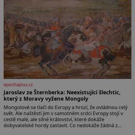
epochaplus.cz
Jaroslav ze Šternberka: Neexistující šlechtic,
který z Moravy vyžene Mongoly
Mongolové se tlačí do Evropy a hrozí, že ovládnou celý
svět. Ale naštěstí jim v samotném srdci Evropy stojí v
cestě malé, ale silné království, které dokáže
dobyvatelské hordy zastavit. Co nedokáže žádná z
asijských říší, co nedokážou Němci – to dokáže český