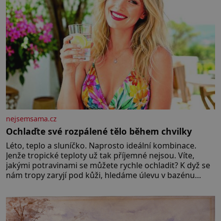
umístění ve zdejším zařízení, jsou
[…]
nejsemsama.cz
Ochlaďte své rozpálené tělo během chvilky
Léto, teplo a sluníčko. Naprosto ideální kombinace.
Jenže tropické teploty už tak příjemné nejsou. Víte,
jakými potravinami se můžete rychle ochladit? K dyž se
nám tropy zaryjí pod kůži, hledáme úlevu v bazénu
nebo pomocí klimatizace. Jenže ne vždycky můžeme být
v jejich blízkosti. Nemusíte však zoufat. Pokud budete
mít promyšlený jídelníček, žadné pařáky si na vás