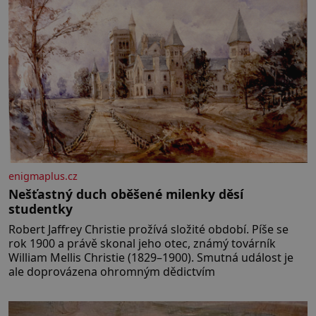
enigmaplus.cz
Nešťastný duch oběšené milenky děsí
studentky
Robert Jaffrey Christie prožívá složité období. Píše se
rok 1900 a právě skonal jeho otec, známý továrník
William Mellis Christie (1829–1900). Smutná událost je
ale doprovázena ohromným dědictvím