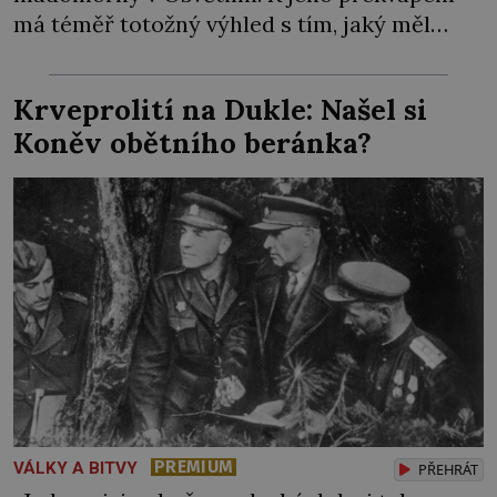
má téměř totožný výhled s tím, jaký měl
včera, předevčírem i týden předtím.
Uvězněný kněz zde mlčky sedí na podlaze s
Krveprolití na Dukle: Našel si
blaženým výrazem. Esesáci by ale rádi do
Koněv obětního beránka?
kobky hodili další nebožáky, […]
PREMIUM
VÁLKY A BITVY
PŘEHRÁT