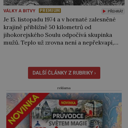
PREMIUM
VÁLKY A BITVY
PŘEHRÁT
Je 15. listopadu 1974 a v hornaté zalesněné
krajině přibližně 50 kilometrů od
jihokorejského Soulu odpočívá skupinka
mužů. Teplo už zrovna není a nepřekvapí,
když jde někomu pára od pusy. „Co je ale
k čertu tohle?“ Jednoho z nich zaujme
nedaleký teplý vzduch stoupající ze země.
Vydá se na průzkum… Jak se k místu
DALŠÍ ČLÁNKY Z RUBRIKY ›
přibližuje, slyší i sílící neznámé […]
reklama