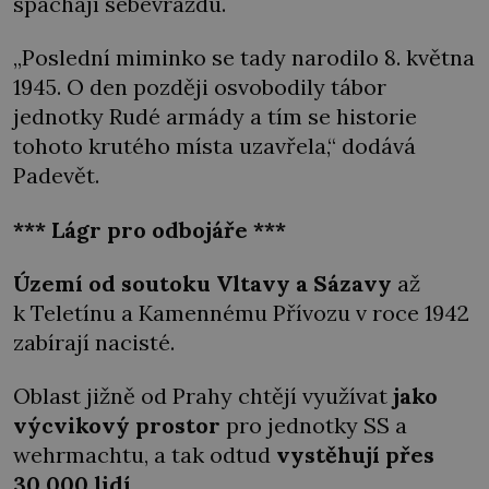
spáchají sebevraždu.
„Poslední miminko se tady narodilo 8. května
1945. O den později osvobodily tábor
jednotky Rudé armády a tím se historie
tohoto krutého místa uzavřela,“ dodává
Padevět.
*** Lágr pro odbojáře ***
Území od soutoku Vltavy a Sázavy
až
k Teletínu a Kamennému Přívozu v roce 1942
zabírají nacisté.
Oblast jižně od Prahy chtějí využívat
jako
výcvikový prostor
pro jednotky SS a
wehrmachtu, a tak odtud
vystěhují přes
30 000 lidí
.