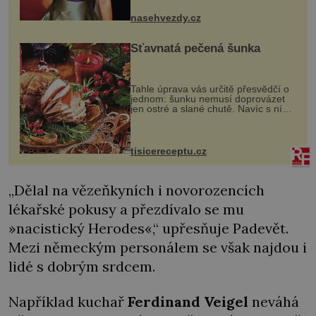
jsou už dávno pryč a opět se pyšnila
ženskými křivkami, najednou s...
nasehvezdy.cz
Šťavnatá pečená šunka
Tahle úprava vás určitě přesvědčí o
jednom: šunku nemusí doprovázet
jen ostré a slané chutě. Navíc s ní
nakrmíte poměrně hodně hladových
krků. Ingredience sádlo 3 kg šunky
vcelku 3 stroužky česneku hl...
tisicereceptu.cz
„Dělal na vězeňkyních i novorozencích
lékařské pokusy a přezdívalo se mu
»nacistický Herodes«,“ upřesňuje Padevět.
Mezi německým personálem se však najdou i
lidé s dobrým srdcem.
Například kuchař
Ferdinand Veigel
neváhá