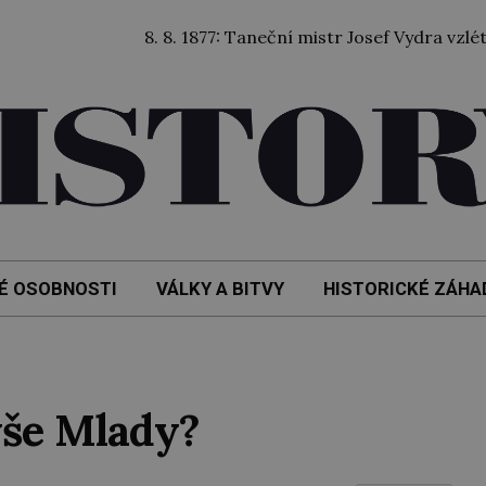
8. 8. 1877: Taneční mistr Josef Vydra vzlétl balóne
É OSOBNOSTI
VÁLKY A BITVY
HISTORICKÉ ZÁHA
yše Mlady?