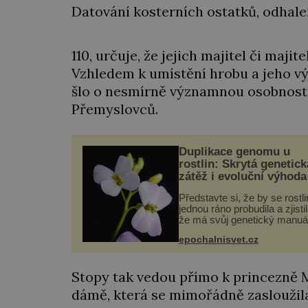
Datování kosterních ostatků, odhale
110, určuje, že jejich majitel či majit
Vzhledem k umístění hrobu a jeho v
šlo o nesmírně významnou osobnost v 
Přemyslovců.
Duplikace genomu u
rostlin: Skrytá genetick
zátěž i evoluční výhoda
Představte si, že by se rostl
jednou ráno probudila a zjistil
že má svůj genetický manuá
celý dvakrát. Přesně to se
epochalnisvet.cz
občas v přírodě stane – a po
nového výzkumu to může bý
pro druhy vstupenka...
Stopy tak vedou přímo k princezně M
dámě, která se mimořádně zasloužila