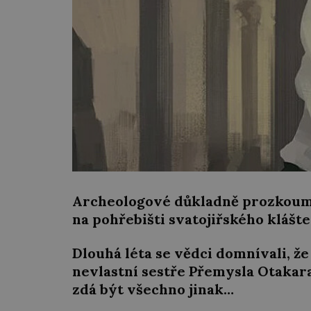
Archeologové důkladně prozkoumáv
na pohřebišti svatojiřského klášt
Dlouhá léta se vědci domnívali, ž
nevlastní sestře Přemysla Otakara 
zdá být všechno jinak…