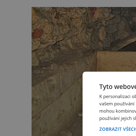
Tyto webové
K personalizaci 
vašem používání n
mohou kombinovat
používání jejich 
ZOBRAZIT VŠEC