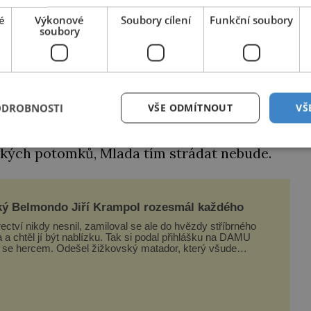
é
Výkonové
Soubory cílení
Funkční soubory
soubory
azuje k významu jeho majitele.
ODROBNOSTI
VŠE ODMÍTNOUT
VŠ
oslova do zlaté kolébky. Její otec Boleslav
 českým knížetem. A i když se tehdy mnohem
ských potomků, Mlada tím strádat nebude.
ý Belmondo Jiří Krampol rozesmál každého
ectví nikdy nesnil, zamiloval se ale do hvězdy stříbrného
a a chtěl jí být nablízku. Tak si podal přihlášku na DAMU
l se hercem. Odešel žižkovský matador, který všude
ával humor, i když jemu samotnému do smíchu zrovna
o. Do poslední chvíle bojoval hlavně svým optimismem