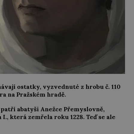
ají ostatky, vyzvednuté z hrobu č. 110
era na Pražském hradě.
e patří abatyši Anežce Přemyslovně,
I., která zemřela roku 1228. Teď se ale