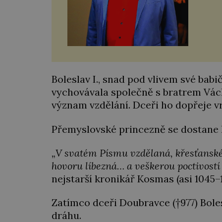
Boleslav I., snad pod vlivem své babič
vychovávala společně s bratrem Václ
význam vzdělání. Dceři ho dopřeje v
Přemyslovské princezně se dostane 
„V svatém Písmu vzdělaná, křesťansk
hovoru líbezná… a veškerou poctivost
nejstarší kronikář Kosmas (asi 1045–1
Zatímco dceři Doubravce (†977) Bole
dráhu.