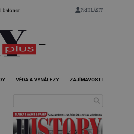
m ze zahrady nuselského pivovaru a stal se tak prvním česk
PŘIHLÁSIT
DY
VĚDA A VYNÁLEZY
ZAJÍMAVOSTI