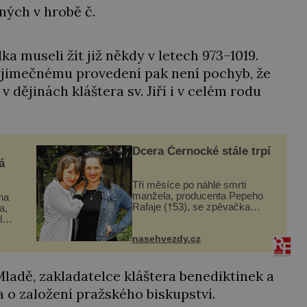
ných v hrobě č.
elka museli žít již někdy v letech 973–1019.
ýjimečnému provedení pak není pochyb, že
dějinách kláštera sv. Jiří i v celém rodu
Dcera Černocké stále trpí
á
Tři měsíce po náhlé smrti
manžela, producenta Pepeho
ina
Rafaje (†53), se zpěvačka
a,
Barbora Vaculíková (45), dcera
l
Petry Černocké (75), poprvé
nasehvezdy.cz
ozvala veřejnosti. Na sociální
dle
síti sdílela, že se snaží fung...
t
ladě, zakladatelce kláštera benediktinek a
 o založení pražského biskupství.