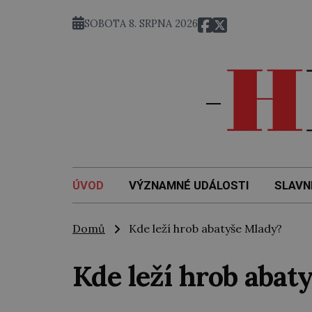
SOBOTA 8. SRPNA 2026
ÚVOD
VÝZNAMNÉ UDÁLOSTI
SLAVN
Domů
Kde leží hrob abatyše Mlady?
Kde leží hrob abat