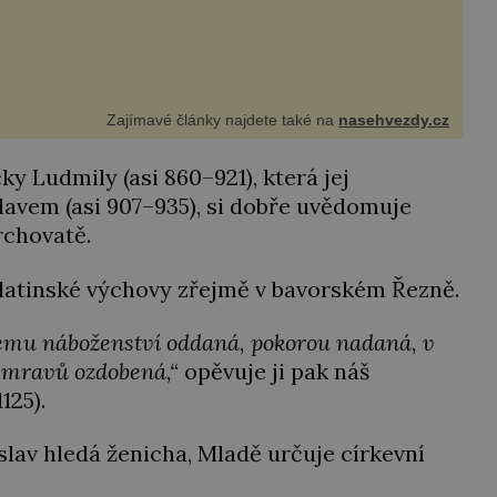
Zajímavé články najdete také na
nasehvezdy.cz
ky Ludmily (asi 860–921), která jej
avem (asi 907–935), si dobře uvědomuje
rchovatě.
latinské výchovy zřejmě v bavorském Řezně.
ému náboženství oddaná, pokorou nadaná, v
í mravů ozdobená,“
opěvuje ji pak náš
125).
slav hledá ženicha, Mladě určuje církevní