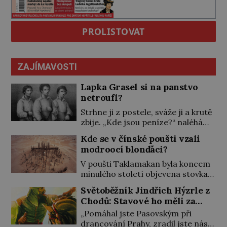
PROLISTOVAT
ZAJÍMAVOSTI
Lapka Grasel si na panstvo
netroufl?
Strhne ji z postele, sváže ji a krutě
zbije. „Kde jsou peníze?“ naléhá
Grasel na starou švadlenku. Když
Kde se v čínské poušti vzali
mu to neprozradí – ostatně ani
modroocí blonďáci?
nemůže, protože žádné nemá,
spokojí se lupič s několika měďáky
V poušti Taklamakan byla koncem
a štůčky látky. Zraněná žena pár
minulého století objevena stovka
dní nato umírá. Je to muž
hrobů s téměř netknutými
Světoběžník Jindřich Hýzrle z
nebývale krutý. Jeho činy budí
mumiemi. Všichni mrtví byli
Chodů: Stavové ho měli za
hrůzu ještě dlouho po jeho smrti
pohřbeni s úctou a četnými
zrádce
[…]
„Pomáhal jste Pasovským při
milodary. Asi nejvíc přitom vědce
drancování Prahy, zradil jste nás!“
zaujal hrob tříměsíčního