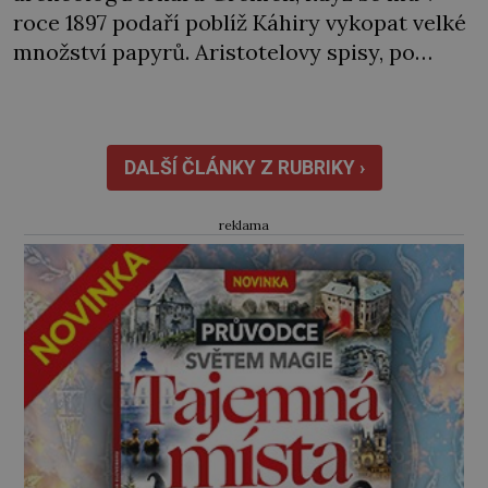
roce 1897 podaří poblíž Káhiry vykopat velké
množství papyrů. Aristotelovy spisy, po
nichž tak vehementně pátrá, mezi nimi však
nejsou. Po těch jako by se slehla zem. Na
čele filozofa Aristotela (384–322 př. n. l.) se
rýsují drobné vrásky. Od rána […]
DALŠÍ ČLÁNKY Z RUBRIKY ›
reklama