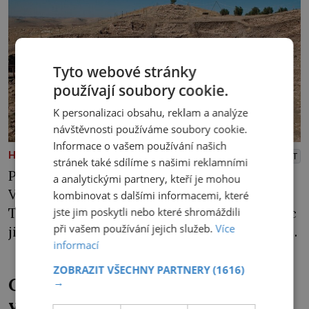
Tyto webové stránky
používají soubory cookie.
K personalizaci obsahu, reklam a analýze
návštěvnosti používáme soubory cookie.
Informace o vašem používání našich
PREMIUM
HISTORICKÉ ZÁHADY
PŘEHRÁT
stránek také sdílíme s našimi reklamními
Pro experty z Chicaga je to zklamání.
a analytickými partnery, kteří je mohou
V nehostinné kopcovité krajině na jihu
kombinovat s dalšími informacemi, které
Turecka strávili několik měsíců a nenašli nic
jste jim poskytli nebo které shromáždili
při vašem používání jejich služeb.
Více
jiného než úlomky pazourků. Lidé tu nejspíš
informací
kdysi dávno něco podnikali, po nějakých
větších stavbách tu však není ani stopa… Na
ZOBRAZIT VŠECHNY PARTNERY
(1616)
Co hledala StB pod kostelem
→
dalších 30 let upadne místo v zapomnění.
v Jablonném?
Teprve na počátku 90. let minulého století si