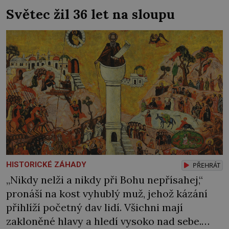
Alespoň tak se to šušká mezi místními…
Světec žil 36 let na sloupu
Podzemí kostela v Jablonném v Podještědí je
podle pamětníků protkáno celou sítí chodeb.
Jedna prý vede na radnici, druhá na nedaleký
zámek […]
HISTORICKÉ ZÁHADY
PŘEHRÁT
„Nikdy nelži a nikdy při Bohu nepřísahej,“
pronáší na kost vyhublý muž, jehož kázání
přihlíží početný dav lidí. Všichni mají
zakloněné hlavy a hledí vysoko nad sebe.