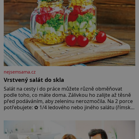
nejsemsama.cz
Vrstvený salát do skla
Salát na cesty i do práce můžete různě obměňovat
podle toho, co máte doma. Zálivkou ho zalijte až těsně
před podáváním, aby zeleninu nerozmočila. Na 2 porce
potřebujete: ✿ 1/4 ledového nebo jiného salátu (římský
salát, polníček…) ✿ 1 malá konzerva kukuřice ✿ ½
okurky ✿ 2 rajčata Zálivka: ✿ 4 lžíce olivového oleje ✿ 1
lžíci citronové šťávy ✿ ½ stroužku