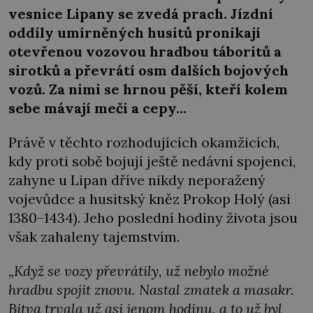
vesnice Lipany se zvedá prach. Jízdní
oddíly umírněných husitů pronikají
otevřenou vozovou hradbou táboritů a
sirotků a převrátí osm dalších bojových
vozů. Za nimi se hrnou pěší, kteří kolem
sebe mávají meči a cepy…
Právě v těchto rozhodujících okamžicích,
kdy proti sobě bojují ještě nedávní spojenci,
zahyne u Lipan dříve nikdy neporažený
vojevůdce a husitský kněz Prokop Holý (asi
1380–1434). Jeho poslední hodiny života jsou
však zahaleny tajemstvím.
„Když se vozy převrátily, už nebylo možné
hradbu spojit znovu. Nastal zmatek a masakr.
Bitva trvala už asi jenom hodinu, a to už byl