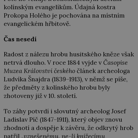
kolínským evangelíkům. Údajná kostra
Prokopa Holého je pochována na místním
evangelickém hřbitově.
Čas nesedí
Radost z nálezu hrobu husitského kněze však
netrvá dlouho. V roce 1884 vyjde v
Časopise
Muzea Království českého
článek archeologa
Ludvíka Šnajdra (1839–1913), v němž se píše,
že předměty z kolínského hrobu byly
zhotoveny již v 10. století.
To záhy potvrdí i slovutný archeolog Josef
Ladislav Píč (1847–1911), který objev znovu
zhodnotí a dospěje k závěru, že odkrytý hrob
patřil
„vznešenému, ne-li knížecímu