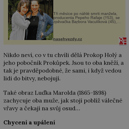
Tři měsíce po náhlé smrti manžela,
producenta Pepeho Rafaje (†53), se
zpěvačka Barbora Vaculíková (45),
dcera Petry Černocké (75), poprvé
ozvala veřejnosti. Na sociální síti
sdílela, že se snaží fung...
nasehvezdy.cz
Nikdo neví, co v tu chvíli dělá Prokop Holý a
jeho pobočník Prokůpek. Jsou to oba kněží, a
tak je pravděpodobné, že sami, i když vedou
lidi do bitvy, nebojují.
Také obraz Luďka Marolda (1865–1898)
zachycuje oba muže, jak stojí poblíž válečné
vřavy a čekají na svůj osud…
Chyceni a upáleni