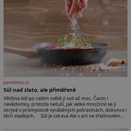
panidomu.cz
Sůl nad zlato, ale přiměřeně
Většina lidí po celém světě jí soli až moc. Často i
nevědomky, protože netuší, jak velké množství se jí
skrývá v průmyslově vyráběných potravinách, dokonce i
těch sladkých. Sůl je zdravá Ale v ani ne třetinovém
množství, než je pro většinu populace běžné. Její
základní složky– sodík a chlór – jsou zásadní pro