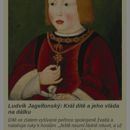
Ludvík Jagellonský: Král dítě a jeho vláda
na dálku
Dítě ve zlatem vyšívané peřince spokojeně žvatlá a
natahuje ruky k hostům. „Ještě neumí řádně mluvit, a už