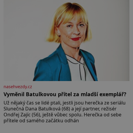
správné hospodaření
nasehvezdy.cz
Vyměnil Batulkovou přítel za mladší exemplář?
Už nějaký čas se lidé ptali, jestli jsou herečka ze seriálu
Slunečná Dana Batulková (68) a její partner, režisér
Ondřej Zajíc (56), ještě vůbec spolu. Herečka od sebe
přítele od samého začátku odhán