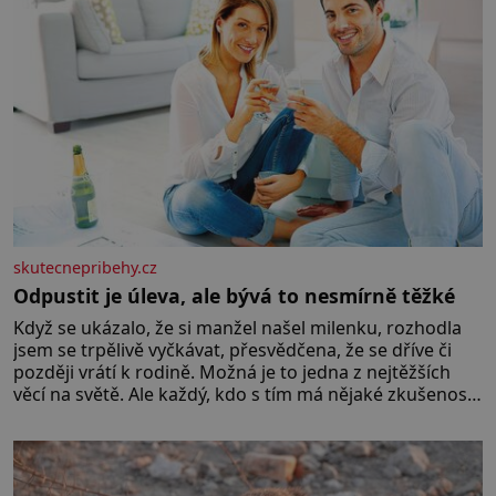
skutecnepribehy.cz
Odpustit je úleva, ale bývá to nesmírně těžké
Když se ukázalo, že si manžel našel milenku, rozhodla
jsem se trpělivě vyčkávat, přesvědčena, že se dříve či
později vrátí k rodině. Možná je to jedna z nejtěžších
věcí na světě. Ale každý, kdo s tím má nějaké zkušenosti,
se zapřísahá, že pokud odpustíte, znatelně se vám uleví.
Když se ke mně doneslo, že si manžel pořídil milenku,