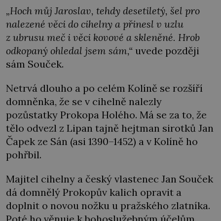
„Hoch můj Jaroslav, tehdy desetiletý, šel pro
nalezené věci do cihelny a přinesl v uzlu
z ubrusu meč i věci kovové a skleněné. Hrob
odkopaný ohledal jsem sám,“
uvede později
sám Souček.
Netrvá dlouho a po celém Kolíně se rozšíří
domněnka, že se v cihelně nalezly
pozůstatky Prokopa Holého. Má se za to, že
tělo odvezl z Lipan tajně hejtman sirotků Jan
Čapek ze Sán (asi 1390–1452) a v Kolíně ho
pohřbil.
Majitel cihelny a český vlastenec Jan Souček
dá domnělý Prokopův kalich opravit a
doplnit o novou nožku u pražského zlatníka.
Poté ho věnuje k bohoslužebným účelům