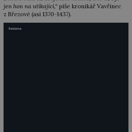
jen hon na utíkající,“
píše kronikář Vavřinec
z Březové (asi 1370–1437).
Reklama