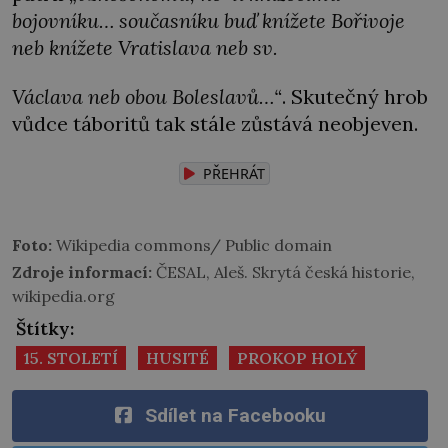
bojovníku… současníku buď knížete Bořivoje
neb knížete Vratislava neb sv.
Václava neb obou Boleslavů…“
.
Skutečný hrob
vůdce táboritů tak stále zůstává neobjeven.
PŘEHRÁT
Foto:
Wikipedia commons/ Public domain
Zdroje informací:
ČESAL, Aleš. Skrytá česká historie,
wikipedia.org
Štítky:
15. STOLETÍ
HUSITÉ
PROKOP HOLÝ
Sdílet na Facebooku