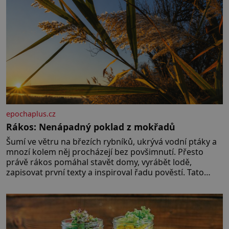
epochaplus.cz
Rákos: Nenápadný poklad z mokřadů
Šumí ve větru na březích rybníků, ukrývá vodní ptáky a
mnozí kolem něj procházejí bez povšimnutí. Přesto
právě rákos pomáhal stavět domy, vyrábět lodě,
zapisovat první texty a inspiroval řadu pověstí. Tato
skromná, ale užitečná rostlina provází člověka už tisíce
let. Většina lidí vnímá rákos jen jako obyčejnou kulisu
letního koupání. Stačí se však podívat