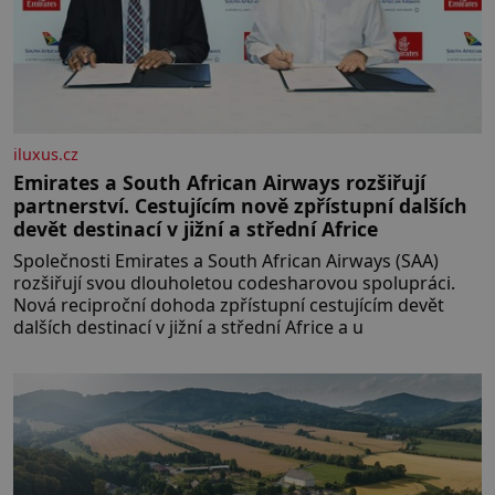
iluxus.cz
Emirates a South African Airways rozšiřují
partnerství. Cestujícím nově zpřístupní dalších
devět destinací v jižní a střední Africe
Společnosti Emirates a South African Airways (SAA)
rozšiřují svou dlouholetou codesharovou spolupráci.
Nová reciproční dohoda zpřístupní cestujícím devět
dalších destinací v jižní a střední Africe a u