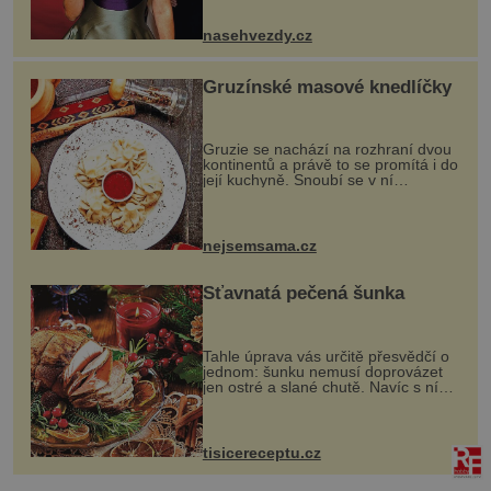
jsou už dávno pryč a opět se pyšnila
ženskými křivkami, najednou s...
nasehvezdy.cz
Gruzínské masové knedlíčky
Gruzie se nachází na rozhraní dvou
kontinentů a právě to se promítá i do
její kuchyně. Snoubí se v ní
evropské a asijské chutě a díky tomu
vznikají rozmanité a chuťově bohaté
pokrmy, které rozhodně st...
nejsemsama.cz
Šťavnatá pečená šunka
Tahle úprava vás určitě přesvědčí o
jednom: šunku nemusí doprovázet
jen ostré a slané chutě. Navíc s ní
nakrmíte poměrně hodně hladových
krků. Ingredience sádlo 3 kg šunky
vcelku 3 stroužky česneku hl...
tisicereceptu.cz