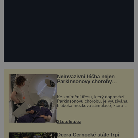
Neinvazivní léčba nejen
Parkinsonovy choroby
pomocí ultrazvukové
„helmy“
Ke zmírnění třesu, který doprovází
Parkinsonovu chorobu, je využívána
hluboká mozková stimulace, která
však vyžaduje vysoce invazivní
zákrok. Ultrazvuk zase není vhodný
k dostatečně přesnému zacílení ...
21stoleti.cz
Dcera Černocké stále trpí