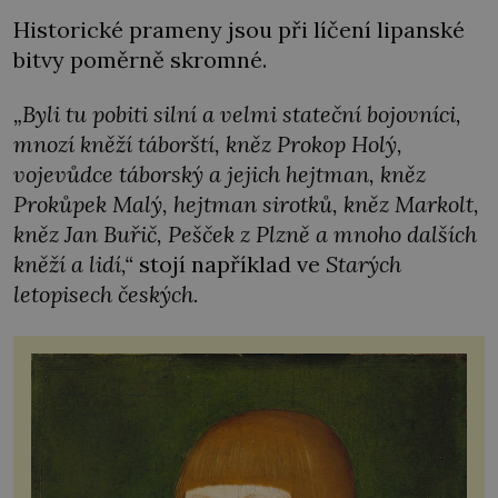
Historické prameny jsou při líčení lipanské
bitvy poměrně skromné.
„Byli tu pobiti silní a velmi stateční bojovníci,
mnozí kněží táborští, kněz Prokop Holý,
vojevůdce táborský a jejich hejtman, kněz
Prokůpek Malý, hejtman sirotků, kněz Markolt,
kněz Jan Buřič, Pešček z Plzně a mnoho dalších
kněží a lidí,“
stojí například ve
Starých
letopisech českých.