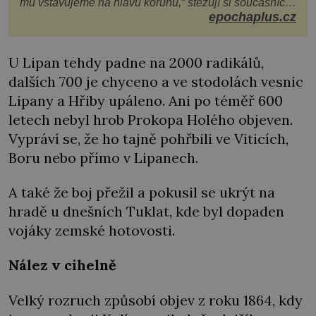
mu vstavujeme na hlavu korunu,“ stěžují si současníci,
pro které je k neuvěření, že droboučký princ se dnes
epochaplus.cz
stal králem. Otázka za milion, na niž by všichni,
zejména stárnoucí a nemocný král Vl
U Lipan tehdy padne na 2000 radikálů,
dalších 700 je chyceno a ve stodolách vesnic
Lipany a Hřiby upáleno. Ani po téměř 600
letech nebyl hrob Prokopa Holého objeven.
Vypráví se, že ho tajně pohřbili ve Viticích,
Boru nebo přímo v Lipanech.
A také že boj přežil a pokusil se ukrýt na
hradě u dnešních Tuklat, kde byl dopaden
vojáky zemské hotovosti.
Nález v cihelně
Velký rozruch způsobí objev z roku 1864, kdy