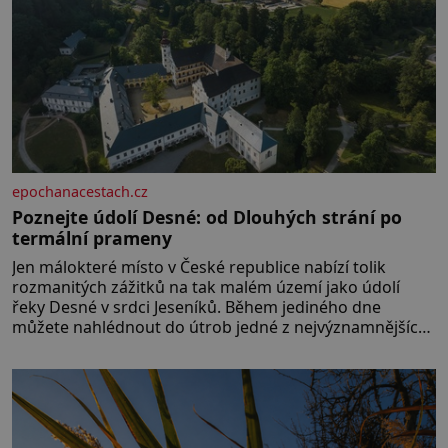
epochanacestach.cz
Poznejte údolí Desné: od Dlouhých strání po
termální prameny
Jen málokteré místo v České republice nabízí tolik
rozmanitých zážitků na tak malém území jako údolí
řeky Desné v srdci Jeseníků. Během jediného dne
můžete nahlédnout do útrob jedné z nejvýznamnějších
vodních elektráren v Evropě, vydat se na horské
hřebeny, projet se na koloběžce a den zakončit
poznáváním památek ve Velkých Losinách nebo v
termálním