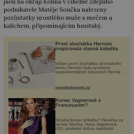
jsou na okraji Kolína v cihelně zdejšího
podnikatele Matěje Součka nalezeny
pozůstatky urostlého muže s mečem a
kalichem, připomínajícím husitský.
První sluchátka Hermés
inspirovala slavná kabelka
Vůbec první sluchátka od módního
domu Hermès byla vyrobena
experimentálním laboratoří Hermès
Ateliers Horizons. Elegantní gadget
si vyžádal dva roky vývoje a chlubí
se ručně šitou hovězí kůží a
epochalnisvet.cz
kovový...
Konec Vagnerové s
Francouzem?
Smutný konec příběhu? Herečka ze
seriálu Studna, Hana Vagnerová
(42), poslední dobou nepůsobí
nejšťastněji. Ačkoli časy její anorexie