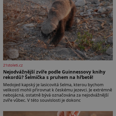
21stoleti.cz
Nejodvážnější zvíře podle Guinnessovy knihy
rekordů? Šelmička s pruhem na hřbetě!
Medojed kapský je lasicovitá šelma, kterou bychom
velikostí mohli přirovnat k českému jezevci. Je extrémně
nebojácná, ostatně bývá označována za nejodvážnější
zvíře vůbec. V této souvislosti je dokonc