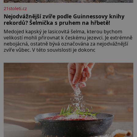
21stoleti.cz
Nejodvážnější zvíře podle Guinnessovy knihy
rekordů? Šelmička s pruhem na hřbetě!
Medojed kapský je lasicovitá šelma, kterou bychom
velikostí mohli přirovnat k českému jezevci. Je extrémně
nebojácná, ostatně bývá označována za nejodvážnější
zvíře vůbec. V této souvislosti je dokonc