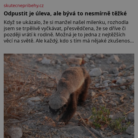
skutecnepribehy.cz
Odpustit je úleva, ale bývá to nesmírně těžké
Když se ukázalo, že si manžel našel milenku, rozhodla
jsem se trpělivě vyčkávat, přesvědčena, že se dříve či
později vrátí k rodině. Možná je to jedna z nejtěžších
věcí na světě. Ale každý, kdo s tím má nějaké zkušenosti,
se zapřísahá, že pokud odpustíte, znatelně se vám uleví.
Když se ke mně doneslo, že si manžel pořídil milenku,