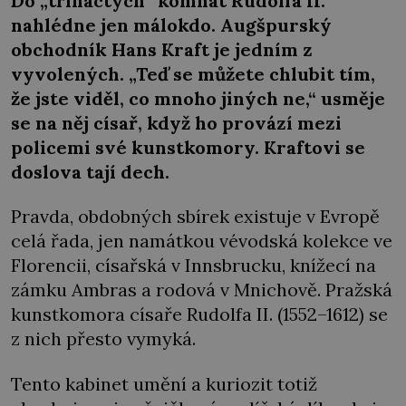
Do „třináctých“ komnat Rudolfa II.
nahlédne jen málokdo. Augšpurský
obchodník Hans Kraft je jedním z
vyvolených. „Teď se můžete chlubit tím,
že jste viděl, co mnoho jiných ne,“ usměje
se na něj císař, když ho provází mezi
policemi své kunstkomory. Kraftovi se
doslova tají dech.
Pravda, obdobných sbírek existuje v Evropě
celá řada, jen namátkou vévodská kolekce ve
Florencii, císařská v Innsbrucku, knížecí na
zámku Ambras a rodová v Mnichově. Pražská
kunstkomora císaře Rudolfa II. (1552–1612) se
z nich přesto vymyká.
Tento kabinet umění a kuriozit totiž