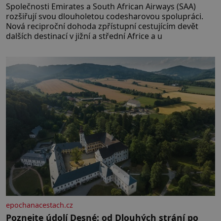
Společnosti Emirates a South African Airways (SAA)
rozšiřují svou dlouholetou codesharovou spolupráci.
Nová reciproční dohoda zpřístupní cestujícím devět
dalších destinací v jižní a střední Africe a u
epochanacestach.cz
Poznejte údolí Desné: od Dlouhých strání po