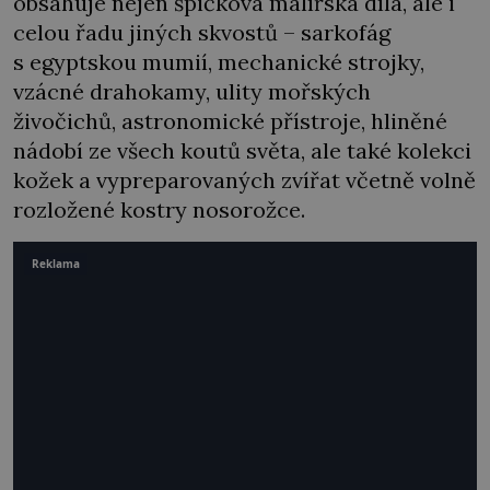
obsahuje nejen špičková malířská díla, ale i
celou řadu jiných skvostů – sarkofág
s egyptskou mumií, mechanické strojky,
vzácné drahokamy, ulity mořských
živočichů, astronomické přístroje, hliněné
nádobí ze všech koutů světa, ale také kolekci
kožek a vypreparovaných zvířat včetně volně
rozložené kostry nosorožce.
Reklama