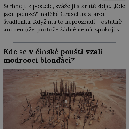
Strhne ji z postele, sváže ji a krutě zbije. „Kde
jsou peníze?“ naléhá Grasel na starou
švadlenku. Když mu to neprozradí – ostatně
ani nemůže, protože žádné nemá, spokojí se
lupič s několika měďáky a štůčky látky.
Zraněná žena pár dní nato umírá. Je to muž
Kde se v čínské poušti vzali
nebývale krutý. Jeho činy budí hrůzu ještě
modroocí blonďáci?
dlouho po jeho smrti […]