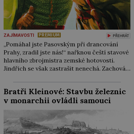
PREMIUM
ZAJÍMAVOSTI
PŘEHRÁT
„Pomáhal jste Pasovským při drancování
Prahy, zradil jste nás!“ nařknou čeští stavové
hlavního zbrojmistra zemské hotovosti.
Jindřich se však zastrašit nenechá. Zachová
chladnou hlavu a trestu unikne. Nicméně
cejchu zrádce se už nezbaví… Tři roky
Bratři Kleinové: Stavbu železnic
stačily! Škola pro něj není. Jindřich Michal
v monarchii ovládli samouci
Hýzrle z Chodů (1575–1665) se v ní nudí. 10letý
chlapec chce procestovat […]