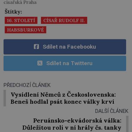
císařská Praha
Štítky:
16. STOLETÍ
CÍSAŘ RUDOLF II.
HABSBURKOVÉ
Sdílet na Facebooku
Sdílet na Twitteru
PŘEDCHOZÍ ČLÁNEK
Vysídlení Němců z Československa:
Beneš hodlal psát konec války krví
DALŠÍ ČLÁNEK
Peruánsko-ekvádorská válka:
Důležitou roli v ní hrály čs. tanky