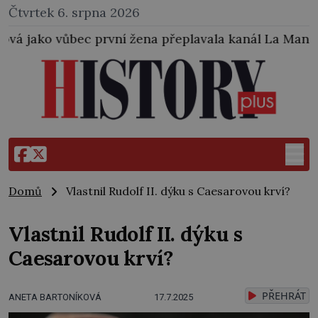
Čtvrtek 6. srpna 2026
žena přeplavala kanál La Manche. Zabralo jí to 14 ho
Domů
Vlastnil Rudolf II. dýku s Caesarovou krví?
Vlastnil Rudolf II. dýku s
Caesarovou krví?
PŘEHRÁT
ANETA BARTONÍKOVÁ
17.7.2025