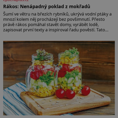
Rákos: Nenápadný poklad z mokřadů
Šumí ve větru na březích rybníků, ukrývá vodní ptáky a
mnozí kolem něj procházejí bez povšimnutí. Přesto
právě rákos pomáhal stavět domy, vyrábět lodě,
zapisovat první texty a inspiroval řadu pověstí. Tato
skromná, ale užitečná rostlina provází člověka už tisíce
let. Většina lidí vnímá rákos jen jako obyčejnou kulisu
letního koupání. Stačí se však podívat