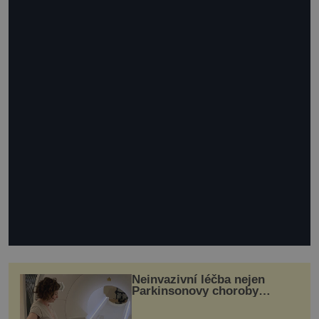
Neinvazivní léčba nejen
Parkinsonovy choroby
pomocí ultrazvukové
„helmy“