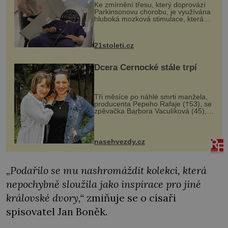
Ke zmírnění třesu, který doprovází
Parkinsonovu chorobu, je využívána
hluboká mozková stimulace, která
však vyžaduje vysoce invazivní
zákrok. Ultrazvuk zase není vhodný
k dostatečně přesnému zacílení ...
21stoleti.cz
Dcera Černocké stále trpí
Tři měsíce po náhlé smrti manžela,
producenta Pepeho Rafaje (†53), se
zpěvačka Barbora Vaculíková (45),
dcera Petry Černocké (75), poprvé
ozvala veřejnosti. Na sociální síti
sdílela, že se snaží fung...
nasehvezdy.cz
„Podařilo se mu nashromáždit kolekci, která
nepochybně sloužila jako inspirace pro jiné
královské dvory,“
zmiňuje se o císaři
spisovatel Jan Boněk.