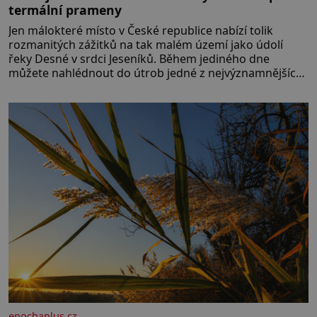
termální prameny
Jen málokteré místo v České republice nabízí tolik
rozmanitých zážitků na tak malém území jako údolí
řeky Desné v srdci Jeseníků. Během jediného dne
můžete nahlédnout do útrob jedné z nejvýznamnějších
vodních elektráren v Evropě, vydat se na horské
hřebeny, projet se na koloběžce a den zakončit
poznáváním památek ve Velkých Losinách nebo v
termálním
epochaplus.cz