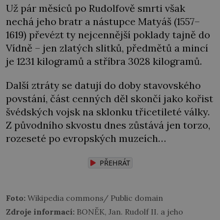
Už pár měsíců po Rudolfově smrti však
nechá jeho bratr a nástupce Matyáš (1557–
1619) převézt ty nejcennější poklady tajně do
Vídně – jen zlatých slitků, předmětů a mincí
je 1231 kilogramů a stříbra 3028 kilogramů.
Další ztráty se datují do doby stavovského
povstání, část cenných děl skončí jako kořist
švédských vojsk na sklonku třicetileté války.
Z původního skvostu dnes zůstává jen torzo,
rozeseté po evropských muzeích…
PŘEHRÁT
Foto:
Wikipedia commons/ Public domain
Zdroje informací:
BONĚK, Jan. Rudolf II. a jeho