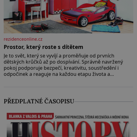
rezidenceonline.cz
Prostor, který roste s dítětem
Je to svět, který se vyvíjí a proměňuje od prvních
dětských krůčků až po dospívání. Správně navržený
pokoj podporuje bezpečí, kreativitu, soustředění i
odpočinek a reaguje na každou etapu života a
specifické potřeby dítěte. Pro nejmenší je klíčová
jednoduchost, měkkost a bezpečí, proto by pokoj
miminka měl působit především klidně a útulně.
Předškolní věk je
PŘEDPLATNÉ ČASOPISU