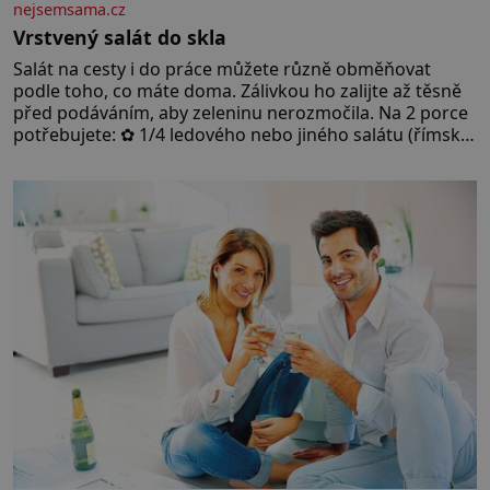
nejsemsama.cz
Vrstvený salát do skla
Salát na cesty i do práce můžete různě obměňovat
podle toho, co máte doma. Zálivkou ho zalijte až těsně
před podáváním, aby zeleninu nerozmočila. Na 2 porce
potřebujete: ✿ 1/4 ledového nebo jiného salátu (římský
salát, polníček…) ✿ 1 malá konzerva kukuřice ✿ ½
okurky ✿ 2 rajčata Zálivka: ✿ 4 lžíce olivového oleje ✿ 1
lžíci citronové šťávy ✿ ½ stroužku