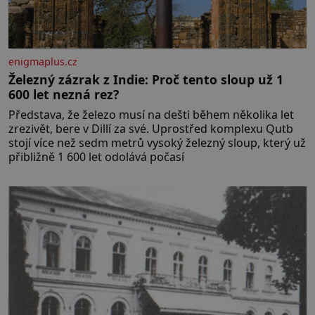
enigmaplus.cz
Železný zázrak z Indie: Proč tento sloup už 1
600 let nezná rez?
Představa, že železo musí na dešti během několika let
zrezivět, bere v Dillí za své. Uprostřed komplexu Qutb
stojí více než sedm metrů vysoký železný sloup, který už
přibližně 1 600 let odolává počasí