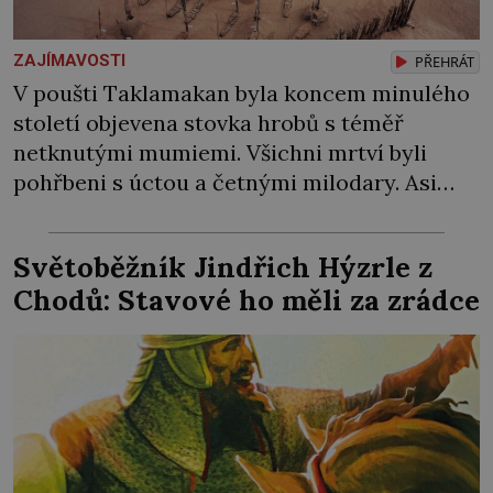
ZAJÍMAVOSTI
PŘEHRÁT
V poušti Taklamakan byla koncem minulého
století objevena stovka hrobů s téměř
netknutými mumiemi. Všichni mrtví byli
pohřbeni s úctou a četnými milodary. Asi
nejvíc přitom vědce zaujal hrob tříměsíčního
chlapečka s modrou filcovou čapkou, z níž se
Světoběžník Jindřich Hýzrle z
draly blonďaté vlásky. Fakt, že jsou těla
Chodů: Stavové ho měli za zrádce
dávných lidí nesmírně dobře zachovalá,
přičítají odborníci zdejším klimatickým
podmínkám. Sucho, prosolené písky a
extrémně […]