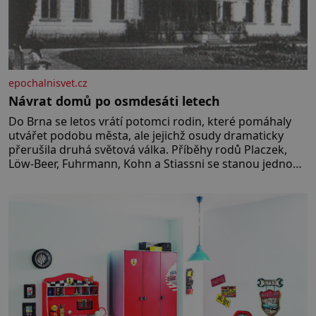
epochalnisvet.cz
Návrat domů po osmdesáti letech
Do Brna se letos vrátí potomci rodin, které pomáhaly
utvářet podobu města, ale jejichž osudy dramaticky
přerušila druhá světová válka. Příběhy rodů Placzek,
Löw-Beer, Fuhrmann, Kohn a Stiassni se stanou jednou
z hlavních dramaturgických linií festivalu židovské
kultury ŠTETL FEST 2026. Některé návraty nejsou
jednoduché. Místa, která si člověk pamatuje z
rodinných vyprávění, už dávno