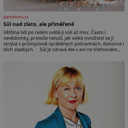
panidomu.cz
Sůl nad zlato, ale přiměřeně
Většina lidí po celém světě jí soli až moc. Často i
nevědomky, protože netuší, jak velké množství se jí
skrývá v průmyslově vyráběných potravinách, dokonce i
těch sladkých. Sůl je zdravá Ale v ani ne třetinovém
množství, než je pro většinu populace běžné. Její
základní složky– sodík a chlór – jsou zásadní pro
správné hospodaření