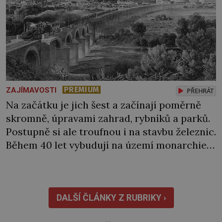
PREMIUM
ZAJÍMAVOSTI
PŘEHRÁT
Na začátku je jich šest a začínají poměrně
skromně, úpravami zahrad, rybníků a parků.
Postupně si ale troufnou i na stavbu železnic.
Během 40 let vybudují na území monarchie
třetinu všech tratí, tedy asi 3500 kilometrů!
Ohromně na tom zbohatnou… Podnikavého
ducha zdědí bratři Kleinové po otci
Johannovi (1756–1835), který má malý statek
DALŠÍ ČLÁNKY Z RUBRIKY ›
na Jesenicku […]