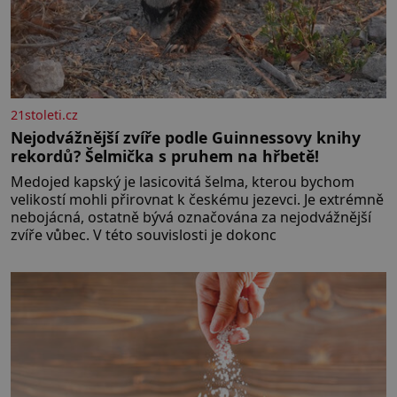
21stoleti.cz
Nejodvážnější zvíře podle Guinnessovy knihy
rekordů? Šelmička s pruhem na hřbetě!
Medojed kapský je lasicovitá šelma, kterou bychom
velikostí mohli přirovnat k českému jezevci. Je extrémně
nebojácná, ostatně bývá označována za nejodvážnější
zvíře vůbec. V této souvislosti je dokonc