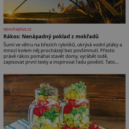
epochaplus.cz
Rákos: Nenápadný poklad z mokřadů
Šumí ve větru na březích rybníků, ukrývá vodní ptáky a
mnozí kolem něj procházejí bez povšimnutí. Přesto
právě rákos pomáhal stavět domy, vyrábět lodě,
zapisovat první texty a inspiroval řadu pověstí. Tato
skromná, ale užitečná rostlina provází člověka už tisíce
let. Většina lidí vnímá rákos jen jako obyčejnou kulisu
letního koupání. Stačí se však podívat