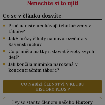
Nenechte si to ujít!
Co se v článku dozvíte:
Proč nacisté nechávají těhotné ženy v
táboře?
Jaké hrůzy číhaly na novorozeňata v
Ravensbrücku?
Co přimělo matky riskovat životy svých
dětí?
Jak končila miminka narozená v
koncentračním táboře?
CO NABÍZÍ ČLENSTVÍ V KLUBU
HISTORY PLUS ?
I vy se staňte členem našeho
History