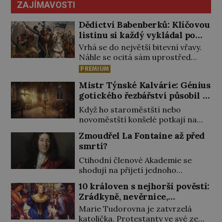
ZAJÍMAVOSTI
Dědictví Babenberků: Klíčovou
listinu si každý vykládal po
svém
Vrhá se do největší bitevní vřavy.
Náhle se ocitá sám uprostřed
nepřátel. Nikdo z jeho věrných si
PREMIUM
toho ani nepovšiml. Rakouský
Mistr Týnské Kalvárie: Génius
vévoda Fridrich II. padne 15.
gotického řezbářství působil v
června 1246 při střetu s Uhry na
Praze
Litavě. „Tvrdý muž, statečný v boji,
Když ho staroměstští nebo
v úsudku přísný a krutý, chtivý
novoměstští konšelé potkají na
pokladů, šířil takovou hrůzu mezi
ulici, nejspíše ho velmi zdvořile
Zmoudřel La Fontaine až před
svými i v sousedství, že […]
zdraví. Jeho práce si nesmírně
smrtí?
váží. Ostatně řezbář, známý dnes
jako Mistr Týnské Kalvárie,
Ctihodní členové Akademie se
vyřezává a zdobí úchvatná díla
shodují na přijetí jednoho
vrcholné gotiky i pro ně. Jeho
z nejznámějších spisovatelů do
10 královen s nejhorší pověstí:
jméno se ztratilo v proudu času.
svých řad. Čeká se jen na
Zrádkyně, nevěrnice,
Dnes se mu tak říká podle jeho
potvrzení volby králem. „Cože? La
nymfomanky & intrikánky s
nejslavnějšího díla, jež stvořil […]
Marie Tudorovna je zatvrzelá
Fontaine? Toho nikdy neschválím!“
rukama od krve
katolička. Protestanty ve své zemi
prská panovník. Dlouho se Jean de