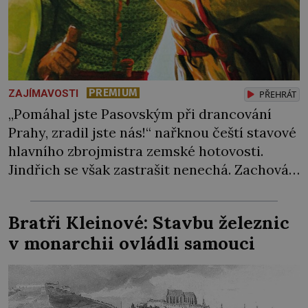
PREMIUM
ZAJÍMAVOSTI
PŘEHRÁT
„Pomáhal jste Pasovským při drancování
Prahy, zradil jste nás!“ nařknou čeští stavové
hlavního zbrojmistra zemské hotovosti.
Jindřich se však zastrašit nenechá. Zachová
chladnou hlavu a trestu unikne. Nicméně
cejchu zrádce se už nezbaví… Tři roky
Bratři Kleinové: Stavbu železnic
stačily! Škola pro něj není. Jindřich Michal
v monarchii ovládli samouci
Hýzrle z Chodů (1575–1665) se v ní nudí. 10letý
chlapec chce procestovat […]