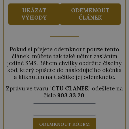
UKÁZAT
ODEMKNOUT
VÝHODY
ČLÁNEK
Pokud si přejete odemknout pouze tento
článek, můžete tak také učinit zasláním
jediné SMS. Během chvilky obdržíte číselný
kód, který opíšete do následujícího okénka
a kliknutím na tlačítko jej odemknete.
Zprávu ve tvaru "
CTU CLANEK
" odešlete na
číslo
903 33 20
.
ODEMKNOUT KÓDEM