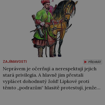
ZAJÍMAVOSTI
PŘEHRÁT
Neprávem je očerňují a nerespektují jejich
stará privilegia. A hlavně jim přestali
vyplácet dohodnutý žold! Lipkové proti
těmto „podrazům“ hlasitě protestují, jenže
spravedlnosti nedosáhnou. Proto se
rozhodnou vypovědět polské koruně