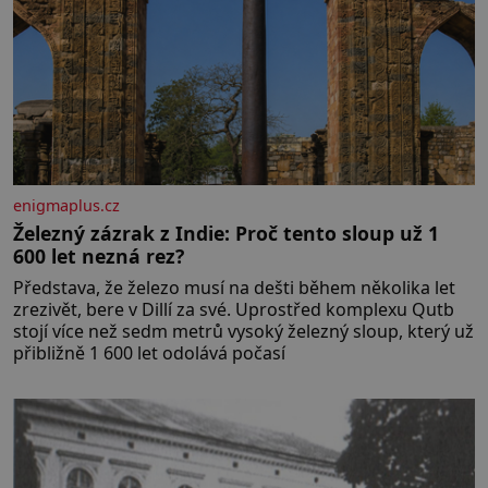
enigmaplus.cz
Železný zázrak z Indie: Proč tento sloup už 1
600 let nezná rez?
Představa, že železo musí na dešti během několika let
zrezivět, bere v Dillí za své. Uprostřed komplexu Qutb
stojí více než sedm metrů vysoký železný sloup, který už
přibližně 1 600 let odolává počasí