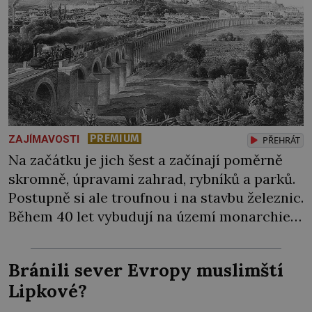
PREMIUM
ZAJÍMAVOSTI
PŘEHRÁT
Na začátku je jich šest a začínají poměrně
skromně, úpravami zahrad, rybníků a parků.
Postupně si ale troufnou i na stavbu železnic.
Během 40 let vybudují na území monarchie
třetinu všech tratí, tedy asi 3500 kilometrů!
Ohromně na tom zbohatnou… Podnikavého
Bránili sever Evropy muslimští
ducha zdědí bratři Kleinové po otci
Lipkové?
Johannovi (1756–1835), který má malý statek
na Jesenicku […]