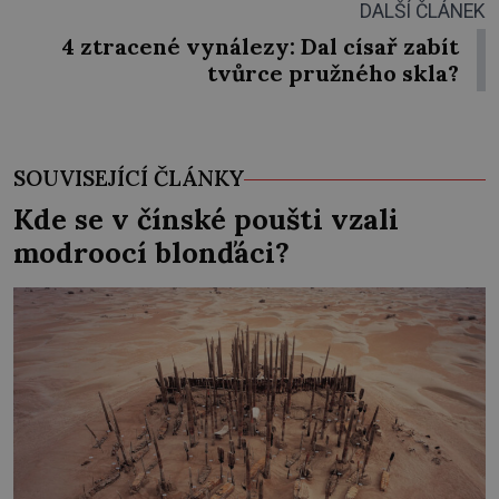
DALŠÍ ČLÁNEK
4 ztracené vynálezy: Dal císař zabít
tvůrce pružného skla?
SOUVISEJÍCÍ ČLÁNKY
Kde se v čínské poušti vzali
modroocí blonďáci?