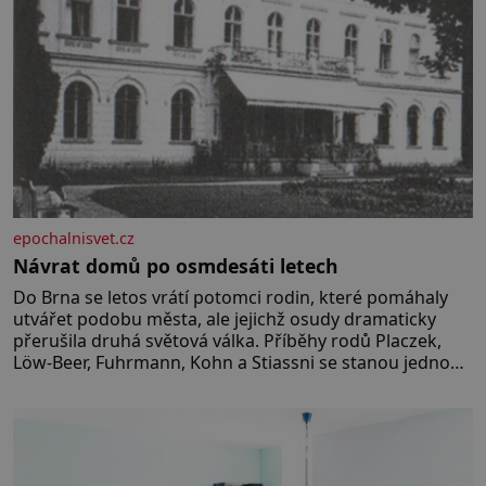
epochalnisvet.cz
Návrat domů po osmdesáti letech
Do Brna se letos vrátí potomci rodin, které pomáhaly
utvářet podobu města, ale jejichž osudy dramaticky
přerušila druhá světová válka. Příběhy rodů Placzek,
Löw-Beer, Fuhrmann, Kohn a Stiassni se stanou jednou
z hlavních dramaturgických linií festivalu židovské
kultury ŠTETL FEST 2026. Některé návraty nejsou
jednoduché. Místa, která si člověk pamatuje z
rodinných vyprávění, už dávno