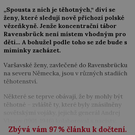
„Spousta z nich je těhotných,“ diví se
ženy, které sledují nově příchozí polské
vězeňkyně. Jenže koncentrační tábor
Ravensbrück není místem vhodným pro
děti… A bohužel podle toho se zde bude s
miminky zacházet.
Varšavské ženy, zavlečené do Ravensbrücku
na severu Německa, jsou v různých stadiích
těhotenství.
Některé se teprve obávají, že by mohly být
těhotné – zvláště ty, které byly znásilněny
sovětskými vojáky, jejichž generál Andrej
Vlasov (1901–1946) kolaboroval s nacisty.
Zbývá vám 97
%
článku k dočtení.