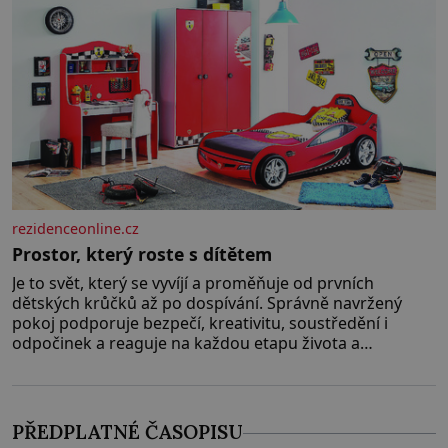
rezidenceonline.cz
Prostor, který roste s dítětem
Je to svět, který se vyvíjí a proměňuje od prvních
dětských krůčků až po dospívání. Správně navržený
pokoj podporuje bezpečí, kreativitu, soustředění i
odpočinek a reaguje na každou etapu života a
specifické potřeby dítěte. Pro nejmenší je klíčová
jednoduchost, měkkost a bezpečí, proto by pokoj
miminka měl působit především klidně a útulně.
Předškolní věk je
PŘEDPLATNÉ ČASOPISU