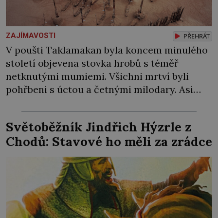
ZAJÍMAVOSTI
PŘEHRÁT
V poušti Taklamakan byla koncem minulého
století objevena stovka hrobů s téměř
netknutými mumiemi. Všichni mrtví byli
pohřbeni s úctou a četnými milodary. Asi
nejvíc přitom vědce zaujal hrob tříměsíčního
chlapečka s modrou filcovou čapkou, z níž se
Světoběžník Jindřich Hýzrle z
draly blonďaté vlásky. Fakt, že jsou těla
Chodů: Stavové ho měli za zrádce
dávných lidí nesmírně dobře zachovalá,
přičítají odborníci zdejším klimatickým
podmínkám. Sucho, prosolené písky a
extrémně […]