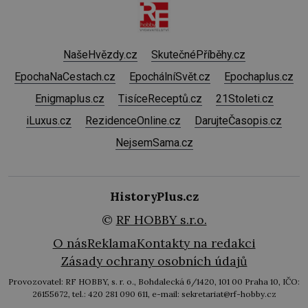
NašeHvězdy.cz
SkutečnéPříběhy.cz
EpochaNaCestach.cz
EpochálníSvět.cz
Epochaplus.cz
Enigmaplus.cz
TisíceReceptů.cz
21Stoleti.cz
iLuxus.cz
RezidenceOnline.cz
DarujteČasopis.cz
NejsemSama.cz
HistoryPlus.cz
©
RF HOBBY s.r.o.
O nás
Reklama
Kontakty na redakci
Zásady ochrany osobních údajů
Provozovatel: RF HOBBY, s. r. o., Bohdalecká 6/1420, 101 00 Praha 10, IČO:
26155672, tel.: 420 281 090 611, e-mail: sekretariat@rf-hobby.cz