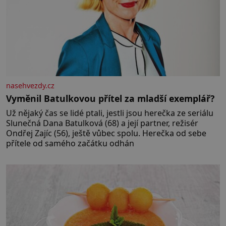
nasehvezdy.cz
Vyměnil Batulkovou přítel za mladší exemplář?
Už nějaký čas se lidé ptali, jestli jsou herečka ze seriálu
Slunečná Dana Batulková (68) a její partner, režisér
Ondřej Zajíc (56), ještě vůbec spolu. Herečka od sebe
přítele od samého začátku odhán