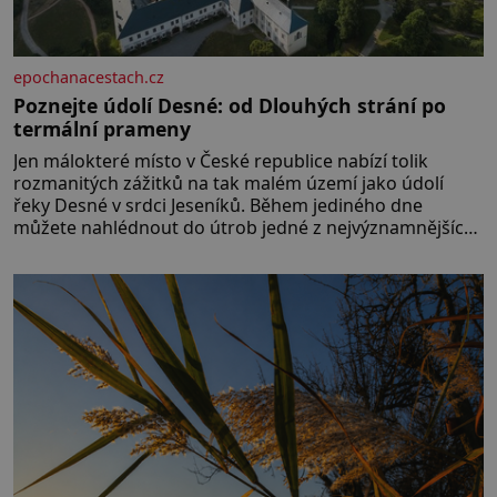
epochanacestach.cz
Poznejte údolí Desné: od Dlouhých strání po
termální prameny
Jen málokteré místo v České republice nabízí tolik
rozmanitých zážitků na tak malém území jako údolí
řeky Desné v srdci Jeseníků. Během jediného dne
můžete nahlédnout do útrob jedné z nejvýznamnějších
vodních elektráren v Evropě, vydat se na horské
hřebeny, projet se na koloběžce a den zakončit
poznáváním památek ve Velkých Losinách nebo v
termálním