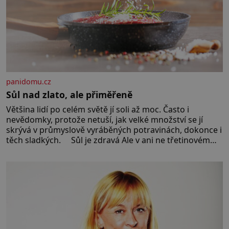
panidomu.cz
Sůl nad zlato, ale přiměřeně
Většina lidí po celém světě jí soli až moc. Často i
nevědomky, protože netuší, jak velké množství se jí
skrývá v průmyslově vyráběných potravinách, dokonce i
těch sladkých. Sůl je zdravá Ale v ani ne třetinovém
množství, než je pro většinu populace běžné. Její
základní složky– sodík a chlór – jsou zásadní pro
správné hospodaření