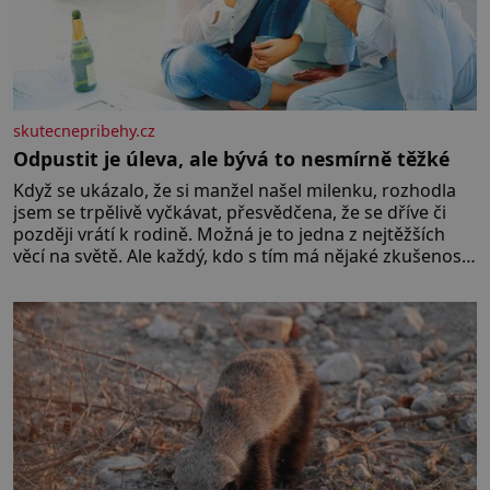
skutecnepribehy.cz
Odpustit je úleva, ale bývá to nesmírně těžké
Když se ukázalo, že si manžel našel milenku, rozhodla
jsem se trpělivě vyčkávat, přesvědčena, že se dříve či
později vrátí k rodině. Možná je to jedna z nejtěžších
věcí na světě. Ale každý, kdo s tím má nějaké zkušenosti,
se zapřísahá, že pokud odpustíte, znatelně se vám uleví.
Když se ke mně doneslo, že si manžel pořídil milenku,