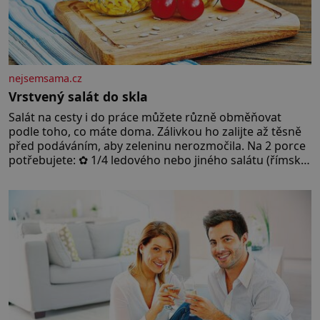
nejsemsama.cz
Vrstvený salát do skla
Salát na cesty i do práce můžete různě obměňovat
podle toho, co máte doma. Zálivkou ho zalijte až těsně
před podáváním, aby zeleninu nerozmočila. Na 2 porce
potřebujete: ✿ 1/4 ledového nebo jiného salátu (římský
salát, polníček…) ✿ 1 malá konzerva kukuřice ✿ ½
okurky ✿ 2 rajčata Zálivka: ✿ 4 lžíce olivového oleje ✿ 1
lžíci citronové šťávy ✿ ½ stroužku