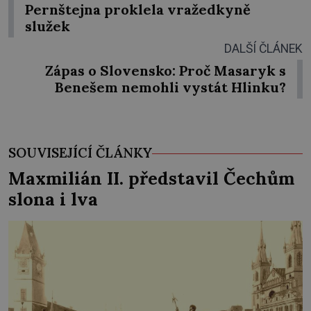
Pernštejna proklela vražedkyně
služek
DALŠÍ ČLÁNEK
Zápas o Slovensko: Proč Masaryk s
Benešem nemohli vystát Hlinku?
SOUVISEJÍCÍ ČLÁNKY
Maxmilián II. představil Čechům
slona i lva