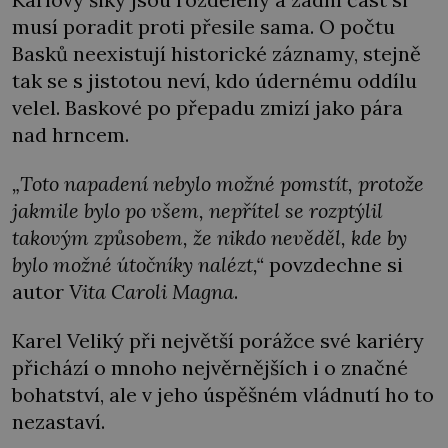
musí poradit proti přesile sama. O počtu
Basků neexistují historické záznamy, stejně
tak se s jistotou neví, kdo údernému oddílu
velel. Baskové po přepadu zmizí jako pára
nad hrncem.
„Toto napadení nebylo možné pomstít, protože
jakmile bylo po všem, nepřítel se rozptýlil
takovým způsobem, že nikdo nevěděl, kde by
bylo možné útočníky nalézt,“
povzdechne si
autor
Vita Caroli Magna
.
Karel Veliký při největší porážce své kariéry
přichází o mnoho nejvěrnějších i o značné
bohatství, ale v jeho úspěšném vládnutí ho to
nezastaví.