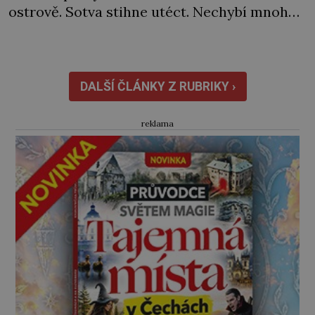
ostrově. Sotva stihne utéct. Nechybí mnoho
a rozzuření Sardiňané by ho zajali. Naštěstí
se za neúspěch nakonec najde jiný viník…
Francouzská flotila pod velením admirála
Laurenta Trugueta (1752‒1839) vyplouvá
DALŠÍ ČLÁNKY Z RUBRIKY ›
v únoru 1793 z Toulonu. Mezi posádkou […]
reklama