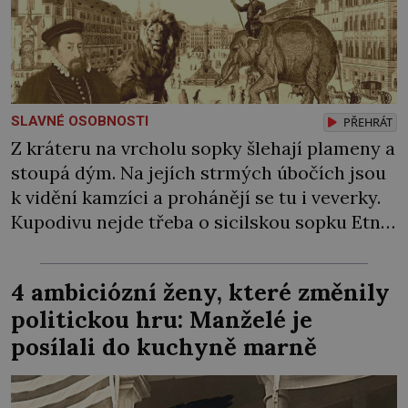
SLAVNÉ OSOBNOSTI
PŘEHRÁT
Z kráteru na vrcholu sopky šlehají plameny a
stoupá dým. Na jejích strmých úbočích jsou
k vidění kamzíci a prohánějí se tu i veverky.
Kupodivu nejde třeba o sicilskou sopku Etnu,
ale o pražské Staroměstské náměstí. Na jaře
1570 zde císař Maxmilián II. pořádá velkolepé
4 ambiciózní ženy, které změnily
slavnosti, při kterých Pražané vůbec poprvé
politickou hru: Manželé je
spatří také živého slona […]
posílali do kuchyně marně