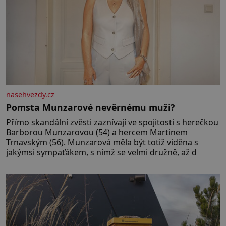
nasehvezdy.cz
Pomsta Munzarové nevěrnému muži?
Přímo skandální zvěsti zaznívají ve spojitosti s herečkou
Barborou Munzarovou (54) a hercem Martinem
Trnavským (56). Munzarová měla být totiž viděna s
jakýmsi sympaťákem, s nímž se velmi družně, až d