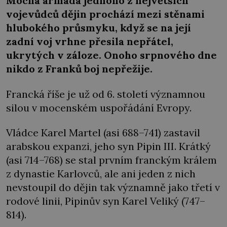
Mocná armáda jednoho z největších
vojevůdců dějin prochází mezi stěnami
hlubokého průsmyku, když se na její
zadní voj vrhne přesila nepřátel,
ukrytých v záloze. Onoho srpnového dne
nikdo z Franků boj nepřežije.
Francká říše je už od 6. století významnou
silou v mocenském uspořádání Evropy.
Vládce Karel Martel (asi 688–741) zastavil
arabskou expanzi, jeho syn Pipin III. Krátký
(asi 714–768) se stal prvním franckým králem
z dynastie Karlovců, ale ani jeden z nich
nevstoupil do dějin tak významně jako třetí v
rodové linii, Pipinův syn Karel Veliký (747–
814).