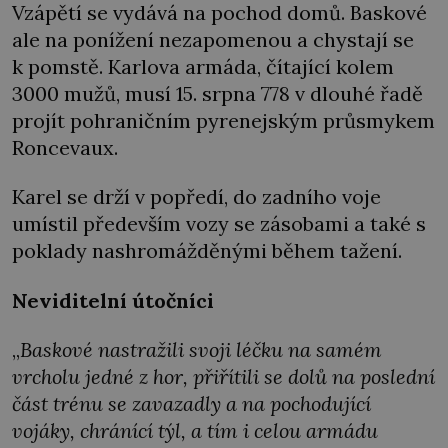
Vzápětí se vydává na pochod domů. Baskové
ale na ponížení nezapomenou a chystají se
k pomstě. Karlova armáda, čítající kolem
3000 mužů, musí 15. srpna 778 v dlouhé řadě
projít pohraničním pyrenejským průsmykem
Roncevaux.
Karel se drží v popředí, do zadního voje
umístil především vozy se zásobami a také s
poklady nashromážděnými během tažení.
Neviditelní útočníci
„
Baskové nastražili svoji léčku na samém
vrcholu jedné z hor, přiřítili se dolů na poslední
část trénu se zavazadly a na pochodující
vojáky, chránící týl, a tím i celou armádu