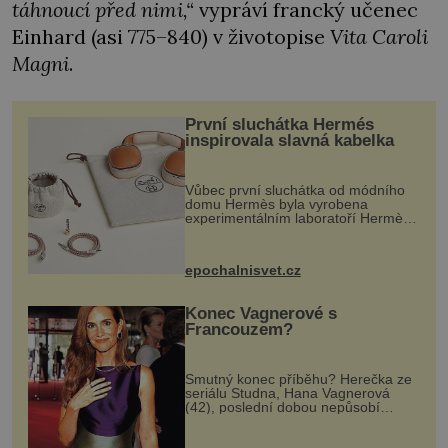
táhnoucí před nimi,“
vypráví francký učenec
Einhard (asi 775–840) v životopise
Vita Caroli
Magni
.
První sluchátka Hermés
inspirovala slavná kabelka
Vůbec první sluchátka od módního
domu Hermès byla vyrobena
experimentálním laboratoří Hermès
Ateliers Horizons. Elegantní gadget
si vyžádal dva roky vývoje a chlubí
se ručně šitou hovězí kůží a
epochalnisvet.cz
kovový...
Konec Vagnerové s
Francouzem?
Smutný konec příběhu? Herečka ze
seriálu Studna, Hana Vagnerová
(42), poslední dobou nepůsobí
nejšťastněji. Ačkoli časy její anorexie
jsou už dávno pryč a opět se pyšnila