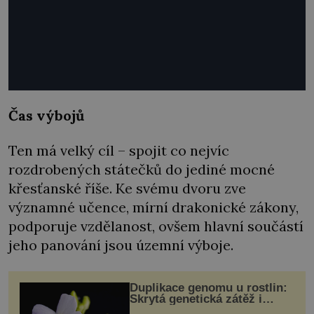
Čas výbojů
Ten má velký cíl – spojit co nejvíc
rozdrobených státečků do jediné mocné
křesťanské říše. Ke svému dvoru zve
významné učence, mírní drakonické zákony,
podporuje vzdělanost, ovšem hlavní součástí
jeho panování jsou územní výboje.
Duplikace genomu u rostlin:
Skrytá genetická zátěž i
evoluční výhoda