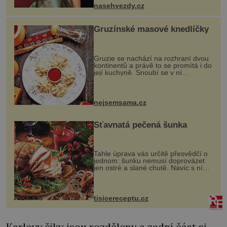
ženskými křivkami, najednou s...
nasehvezdy.cz
Gruzínské masové knedlíčky
Gruzie se nachází na rozhraní dvou
kontinentů a právě to se promítá i do
její kuchyně. Snoubí se v ní
evropské a asijské chutě a díky tomu
vznikají rozmanité a chuťově bohaté
pokrmy, které rozhodně st...
nejsemsama.cz
Šťavnatá pečená šunka
Tahle úprava vás určitě přesvědčí o
jednom: šunku nemusí doprovázet
jen ostré a slané chutě. Navíc s ní
nakrmíte poměrně hodně hladových
krků. Ingredience sádlo 3 kg šunky
vcelku 3 stroužky česneku hl...
tisicereceptu.cz
Karlovy šiky jsou rozděleny a zadní část si