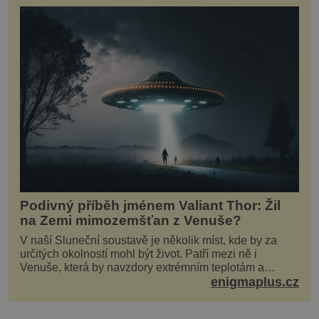
Podivný příběh jménem Valiant Thor: Žil
na Zemi mimozemšťan z Venuše?
V naší Sluneční soustavě je několik míst, kde by za
určitých okolností mohl být život. Patří mezi ně i
Venuše, která by navzdory extrémním teplotám a
smrtícímu složení atmosféry teoreticky mohla ukrývat
enigmaplus.cz
životní formy. Potvrzovat to má i podivný příběh muže
jménem Valiant Thor. Opravdu šlo o mimozem