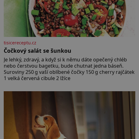
tisicereceptu.cz
Čočkový salát se šunkou
Je lehký, zdravý, a když si k němu dáte opečený chléb
nebo čerstvou bagetku, bude chutnat jedna báseň.
Suroviny 250 g vaší oblíbené čočky 150 g cherry rajčátek
1 velká červená cibule 2 lžíce