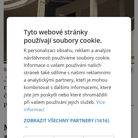
Tyto webové stránky
používají soubory cookie.
K personalizaci obsahu, reklam a analýze
návštěvnosti používáme soubory cookie.
Informace o vašem používání našich
PREMIUM
SLAVNÉ OSOBNOSTI
PŘEHRÁT
stránek také sdílíme s našimi reklamními
„Volitelní jsou všichni občané ČSR bez
a analytickými partnery, kteří je mohou
rozdílu pohlaví…,“ stojí černé na bílém v
kombinovat s dalšími informacemi, které
jste jim poskytli nebo které shromáždili
československé ústavě z roku 1920. Na
při vašem používání jejich služeb.
Více
podobnou právní úpravu čekají ženy napříč
informací
celým světem dlouhá léta a často za ni
bojují… Politikaření bylo po dlouhá staletí
ZOBRAZIT VŠECHNY PARTNERY
(1616)
Měl slavný naháč původně
→
výsadou mužů. Samozřejmě, že se v průběhu
zdobit katedrálu?
dějin čas od času objevila nějaká velká