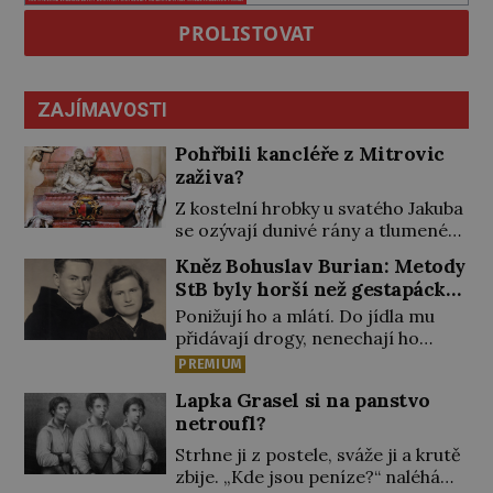
PROLISTOVAT
ZAJÍMAVOSTI
Pohřbili kancléře z Mitrovic
zaživa?
Z kostelní hrobky u svatého Jakuba
se ozývají dunivé rány a tlumené
výkřiky. „To jistě řádí duch,“ myslí si
Kněz Bohuslav Burian: Metody
pověrčiví lidé. Ani za dvě kopy
StB byly horší než gestapácké
grošů by se nikdo neodvážil
trýznění
Ponižují ho a mlátí. Do jídla mu
podzemní hrobku otevřít a její
přidávají drogy, nenechají ho
poklop tak raději jen skrápí
pořádně vyspat a smrtí vyhrožují i
svěcenou vodou. Za několik dní
PREMIUM
jeho nejbližším. Burian kruté
divné burácení skutečně ustane.
Lapka Grasel si na panstvo
týrání nevydrží a estébákům
Když o mnoho let později hrobku
netroufl?
podepíše všechno, co po něm
[…]
chtějí. Svým podpisem jim potvrdí
Strhne ji z postele, sváže ji a krutě
také to, že na něj během výslechů
zbije. „Kde jsou peníze?“ naléhá
nikdo nevyvíjel fyzický ani