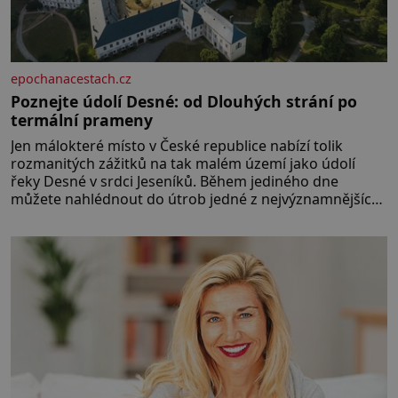
epochanacestach.cz
Poznejte údolí Desné: od Dlouhých strání po
termální prameny
Jen málokteré místo v České republice nabízí tolik
rozmanitých zážitků na tak malém území jako údolí
řeky Desné v srdci Jeseníků. Během jediného dne
můžete nahlédnout do útrob jedné z nejvýznamnějších
vodních elektráren v Evropě, vydat se na horské
hřebeny, projet se na koloběžce a den zakončit
poznáváním památek ve Velkých Losinách nebo v
termálním