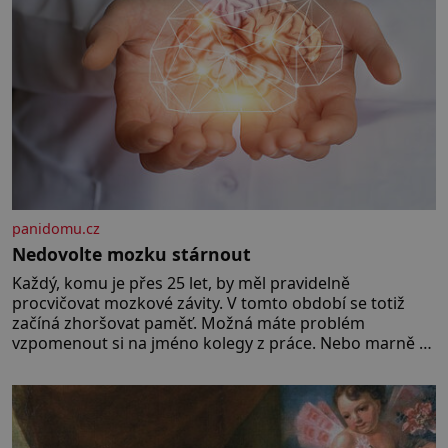
panidomu.cz
Nedovolte mozku stárnout
Každý, komu je přes 25 let, by měl pravidelně
procvičovat mozkové závity. V tomto období se totiž
začíná zhoršovat paměť. Možná máte problém
vzpomenout si na jméno kolegy z práce. Nebo marně v
paměti lovíte název knížky, kterou jste nedávno přečetli.
Je to opravdu tak, s věkem jako kdyby se paměť
rozhodla stávkovat. Cvičte