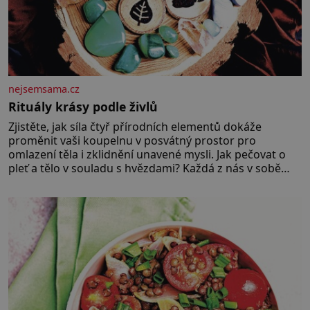
nejsemsama.cz
Rituály krásy podle živlů
Zjistěte, jak síla čtyř přírodních elementů dokáže
proměnit vaši koupelnu v posvátný prostor pro
omlazení těla i zklidnění unavené mysli. Jak pečovat o
pleť a tělo v souladu s hvězdami? Každá z nás v sobě
nese otisk vesmíru, který se projevuje nejen v naší
povaze, ale i v potřebách naší pokožky. Ohnivá znamení
Ženy narozené ve znamení Berana, Lva a Střelce v sobě
nesou žár, odvahu a neutuchající elán. Vaše