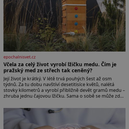
epochalnisvet.cz
Včela za celý život vyrobí lžičku medu. Čím je
pražský med ze střech tak ceněný?
Její život je krátký. V létě trvá pouhých šest až osm
týdnů. Za tu dobu navštíví desetitisíce květů, nalétá
stovky kilometrů a vyrobí přibližně devět gramů medu –
zhruba jednu čajovou lžičku. Sama o sobě se může zdát
bezvýznamná. Teprve když se spojí s dalšími desítkami
tisíc příslušnic svého včelstva, vznikne jeden z
nejdokonalejších organismů