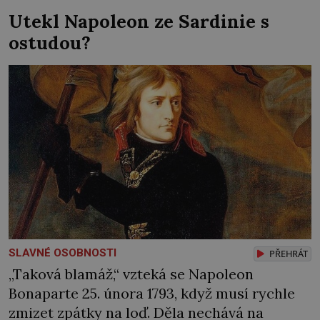
kus nosu odsekl. Přitom se svého díla ve
Utekl Napoleon ze Sardinie s
skutečnosti ani nedotkne. Mluvit do práce si
ostudou?
nenechá – od nikoho! Hrdí Florenťané touží
[…]
SLAVNÉ OSOBNOSTI
PŘEHRÁT
„Taková blamáž,“ vzteká se Napoleon
Bonaparte 25. února 1793, když musí rychle
zmizet zpátky na loď. Děla nechává na