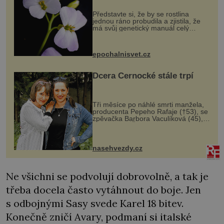
Představte si, že by se rostlina
jednou ráno probudila a zjistila, že
má svůj genetický manuál celý
dvakrát. Přesně to se občas v
přírodě stane – a podle nového
výzkumu to může být pro druhy
epochalnisvet.cz
vstupenka...
Dcera Černocké stále trpí
Tři měsíce po náhlé smrti manžela,
producenta Pepeho Rafaje (†53), se
zpěvačka Barbora Vaculíková (45),
dcera Petry Černocké (75), poprvé
ozvala veřejnosti. Na sociální síti
sdílela, že se snaží fung...
nasehvezdy.cz
Ne všichni se podvolují dobrovolně, a tak je
třeba docela často vytáhnout do boje. Jen
s odbojnými Sasy svede Karel 18 bitev.
Konečně zničí Avary, podmaní si italské