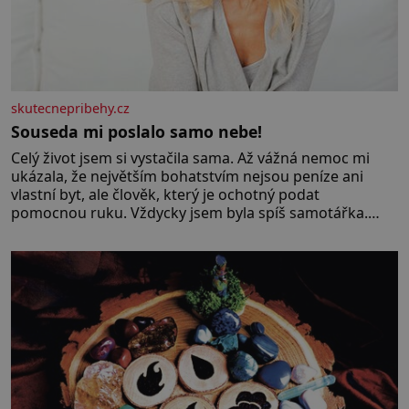
skutecnepribehy.cz
Souseda mi poslalo samo nebe!
Celý život jsem si vystačila sama. Až vážná nemoc mi
ukázala, že největším bohatstvím nejsou peníze ani
vlastní byt, ale člověk, který je ochotný podat
pomocnou ruku. Vždycky jsem byla spíš samotářka.
Nepotřebovala jsem kolem sebe partu kamarádek ani
partnera. Stačily mi knihy, práce a hlavně klid. Hned po
studiích jsem odešla z rodného města,