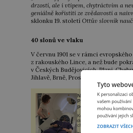
drzostí, ale i vtipem, chytráctvím a 
geniálně kořistiti ze zvědavosti a naivn
sklonku 19. století
Ottův slovník nau
40 slonů ve vlaku
V červnu 1901 se v rámci evropského
z rakouského Lince, a než bude pokra
v Českých Budějovicích, Plzni, Chebu
Jihlavě, Brně, Prostějově, Olomouci
Tyto webové
K personalizaci 
Neinvazivní léčba nejen
vašem používání n
Parkinsonovy choroby
pomocí ultrazvukové
mohou kombinovat
„helmy“
používání jejich 
Ke zmírnění třesu, který
doprovází Parkinsonovu
chorobu, je využívána hlubo
ZOBRAZIT VŠEC
mozková stimulace, která v