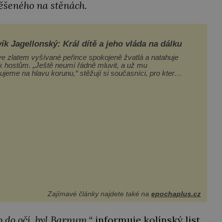
šeného na stěnách.
ík Jagellonský: Král dítě a jeho vláda na dálku
ve zlatem vyšívané peřince spokojeně žvatlá a natahuje
k hostům. „Ještě neumí řádně mluvit, a už mu
ujeme na hlavu korunu,“ stěžují si současníci, pro které
neuvěření, že droboučký princ se dnes stal králem.
a za milion, na niž by všichni, zejména stárnoucí a
ný král Vl
Zajímavé články najdete také na
epochaplus.cz
o do očí, byl Barnum,“
informuje kolínský list