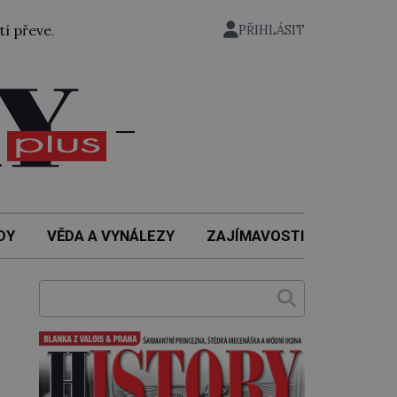
bývalý státní ministr pro protektorát K. H. Frank, 21. květ
PŘIHLÁSIT
DY
VĚDA A VYNÁLEZY
ZAJÍMAVOSTI