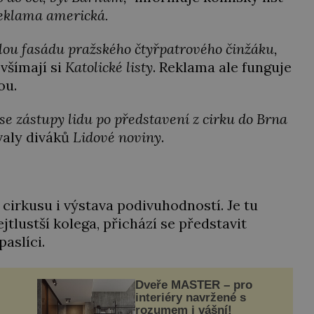
 reklama americká.
celou fasádu pražského čtyřpatrového činžáku,
“
všímají si
Katolické listy
. Reklama ale funguje
ou.
se zástupy lidu po představení z cirku do Brna
valy diváků
Lidové noviny
.
 cirkusu i výstava podivuhodností. Je tu
ejtlustší kolega, přichází se představit
paslíci.
Dveře MASTER – pro
interiéry navržené s
rozumem i vášní!