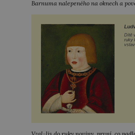
Barnuma nalepeného na oknech a pově
Ludv
Dítě 
ruky 
vstav
je k 
Otázk
nemoc
Vzal-lis do ruky noviny, první, co padl