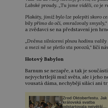
Labské proudy
.
„Tu jsme viděli, co je
Plakáty, jimiž bylo lze polepiti skoro 
bily přímo do očí, omračovaly smysly,
a zvědavci se na představení jen hrn
„Dvěma silnicemi plnou hodinu valily 
a mezi ně se pletlo sta povozů,“
líčí ná
Hotový Babylon
Barnum se nezapře, a tak je součástí
nejvychrtlejší muž světa, ale i jeho n
vousatá dáma, nechybějí siláci ani tr
Zrod Oktoberfestu. Jak
královská svatba
odstartovala největší