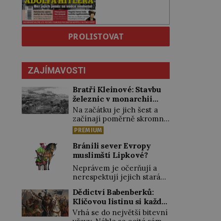
PROLISTOVAT
ZAJÍMAVOSTI
Bratři Kleinové: Stavbu
železnic v monarchii
ovládli samouci
Na začátku je jich šest a
začínají poměrně skromně,
úpravami zahrad, rybníků a
PREMIUM
parků. Postupně si ale
troufnou i na stavbu
Bránili sever Evropy
železnic. Během 40 let
muslimští Lipkové?
vybudují na území
Neprávem je očerňují a
monarchie třetinu všech
nerespektují jejich stará
tratí, tedy asi 3500
privilegia. A hlavně jim
kilometrů! Ohromně na
Dědictví Babenberků:
přestali vyplácet
tom zbohatnou…
Klíčovou listinu si každý
dohodnutý žold! Lipkové
Podnikavého ducha zdědí
vykládal po svém
proti těmto „podrazům“
Vrhá se do největší bitevní
bratři Kleinové po otci