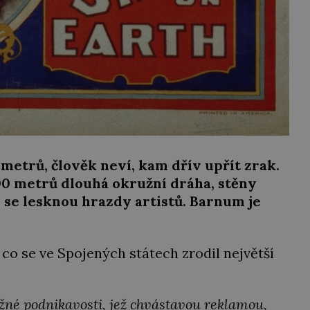
etrů, člověk neví, kam dřív upřít zrak.
400 metrů dlouhá okružní dráha, stěny
í se lesknou hrazdy artistů. Barnum je
, co se ve Spojených státech zrodil největší
žné podnikavosti, jež chvástavou reklamou,