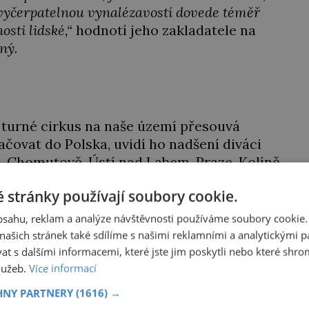
nevyčerpatelnou vynalézavostí dovede téměř
osti lidské,“
hodnotí jeho zakladatele na
čný
.
 turné cirkus na naše území přesouvá
čovat do Polska, uvidí ho nadšení diváci
, Chomutově, Ústí nad Labem, Praze, Kolíně,
, Opavě a Moravské Ostravě.
 stránky používají soubory cookie.
obsahu, reklam a analýze návštěvnosti používáme soubory cookie.
Dcera Černocké stále trpí
ašich stránek také sdílíme s našimi reklamními a analytickými par
 s dalšími informacemi, které jste jim poskytli nebo které shro
Tři měsíce po náhlé smrti
služeb.
Více informací
manžela, producenta Pepeho
Rafaje (†53), se zpěvačka
Barbora Vaculíková (45), dcera
ká
HNY PARTNERY
(1616) →
Petry Černocké (75), poprvé
šak