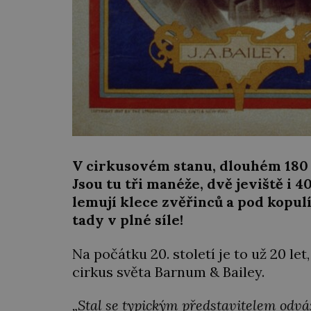
V cirkusovém stanu, dlouhém 180 m
Jsou tu tři manéže, dvě jeviště i 
lemují klece zvěřinců a pod kopul
tady v plné síle!
Na počátku 20. století je to už 20 let
cirkus světa Barnum & Bailey.
„Stal se typickým představitelem odvá