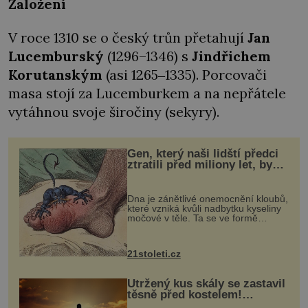
Založení
V roce 1310 se o český trůn přetahují
Jan
Lucemburský
(1296–1346) s
Jindřichem
Korutanským
(asi 1265‒1335). Porcovači
masa stojí za Lucemburkem a na nepřátele
vytáhnou svoje širočiny (sekyry).
Gen, který naši lidští předci
ztratili před miliony let, by
mohl pomoci s léčbou
„nemoci králů“
Dna je zánětlivé onemocnění kloubů,
které vzniká kvůli nadbytku kyseliny
močové v těle. Ta se ve formě
krystalků ukládá v blízkosti kloubů,
nejčastěji přitom postihuje palce na
nohou, a způsobuje bole...
21stoleti.cz
Utržený kus skály se zastavil
těsně před kostelem!
Ochránila ho boží síla?