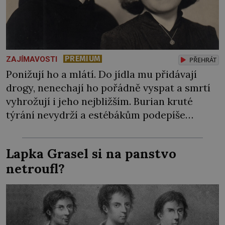
PREMIUM
ZAJÍMAVOSTI
PŘEHRÁT
Ponižují ho a mlátí. Do jídla mu přidávají
drogy, nenechají ho pořádně vyspat a smrtí
vyhrožují i jeho nejbližším. Burian kruté
týrání nevydrží a estébákům podepíše
všechno, co po něm chtějí. Svým podpisem
jim potvrdí také to, že na něj během výslechů
Lapka Grasel si na panstvo
nikdo nevyvíjel fyzický ani psychický nátlak.
netroufl?
Syn brněnského řezníka chce být knězem a
[…]