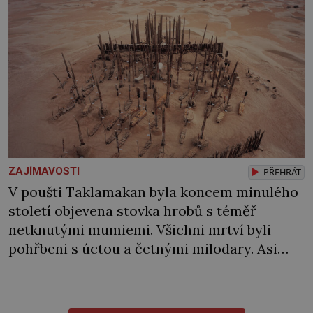
ZAJÍMAVOSTI
PŘEHRÁT
V poušti Taklamakan byla koncem minulého
století objevena stovka hrobů s téměř
netknutými mumiemi. Všichni mrtví byli
pohřbeni s úctou a četnými milodary. Asi
nejvíc přitom vědce zaujal hrob tříměsíčního
chlapečka s modrou filcovou čapkou, z níž se
draly blonďaté vlásky. Fakt, že jsou těla