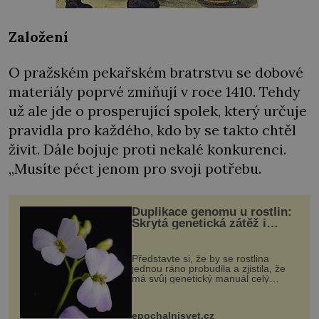
Založení
O pražském pekařském bratrstvu se dobové
materiály poprvé zmiňují v roce 1410. Tehdy
už ale jde o prosperující spolek, který určuje
pravidla pro každého, kdo by se takto chtěl
živit. Dále bojuje proti nekalé konkurenci.
„Musíte péct jenom pro svoji potřebu.
Duplikace genomu u rostlin:
Skrytá genetická zátěž i
evoluční výhoda
Představte si, že by se rostlina
jednou ráno probudila a zjistila, že
má svůj genetický manuál celý
dvakrát. Přesně to se občas v
přírodě stane – a podle nového
výzkumu to může být pro druhy
epochalnisvet.cz
vstupenka...