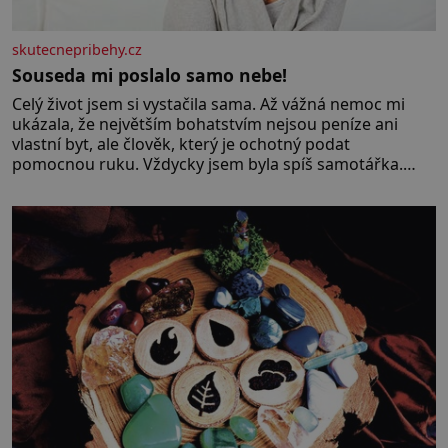
skutecnepribehy.cz
Souseda mi poslalo samo nebe!
Celý život jsem si vystačila sama. Až vážná nemoc mi
ukázala, že největším bohatstvím nejsou peníze ani
vlastní byt, ale člověk, který je ochotný podat
pomocnou ruku. Vždycky jsem byla spíš samotářka.
Nepotřebovala jsem kolem sebe partu kamarádek ani
partnera. Stačily mi knihy, práce a hlavně klid. Hned po
studiích jsem odešla z rodného města,