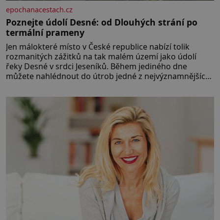
epochanacestach.cz
Poznejte údolí Desné: od Dlouhých strání po
termální prameny
Jen málokteré místo v České republice nabízí tolik
rozmanitých zážitků na tak malém území jako údolí
řeky Desné v srdci Jeseníků. Během jediného dne
můžete nahlédnout do útrob jedné z nejvýznamnějších
vodních elektráren v Evropě, vydat se na horské
hřebeny, projet se na koloběžce a den zakončit
poznáváním památek ve Velkých Losinách nebo v
termálním