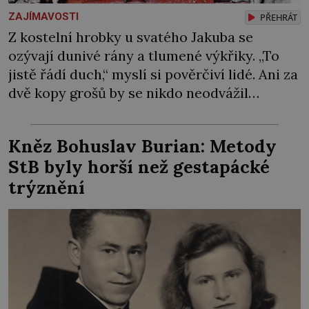
ZAJÍMAVOSTI
PŘEHRÁT
Z kostelní hrobky u svatého Jakuba se
ozývají dunivé rány a tlumené výkřiky. „To
jistě řádí duch,“ myslí si pověrčiví lidé. Ani za
dvě kopy grošů by se nikdo neodvážil
podzemní hrobku otevřít a její poklop tak
raději jen skrápí svěcenou vodou. Za několik
Kněz Bohuslav Burian: Metody
dní divné burácení skutečně ustane. Když o
StB byly horší než gestapácké
mnoho let později hrobku […]
trýznění