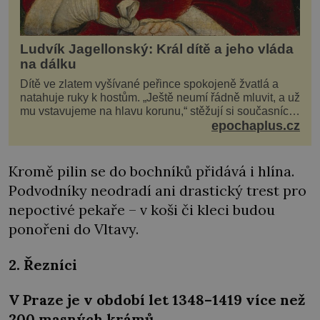
Ludvík Jagellonský: Král dítě a jeho vláda
na dálku
Dítě ve zlatem vyšívané peřince spokojeně žvatlá a
natahuje ruky k hostům. „Ještě neumí řádně mluvit, a už
mu vstavujeme na hlavu korunu,“ stěžují si současníci,
pro které je k neuvěření, že droboučký princ se dnes
epochaplus.cz
stal králem. Otázka za milion, na niž by všichni,
zejména stárnoucí a nemocný král Vl
Kromě pilin se do bochníků přidává i hlína.
Podvodníky neodradí ani drastický trest pro
nepoctivé pekaře – v koši či kleci budou
ponořeni do Vltavy.
2. Řezníci
V Praze je v období let 1348–1419 více než
200 masných krámů.