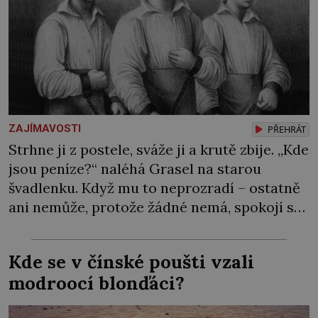
ZAJÍMAVOSTI
PŘEHRÁT
Strhne ji z postele, sváže ji a krutě zbije. „Kde
jsou peníze?“ naléhá Grasel na starou
švadlenku. Když mu to neprozradí – ostatně
ani nemůže, protože žádné nemá, spokojí se
lupič s několika měďáky a štůčky látky.
Zraněná žena pár dní nato umírá. Je to muž
Kde se v čínské poušti vzali
nebývale krutý. Jeho činy budí hrůzu ještě
modroocí blonďáci?
dlouho po jeho smrti […]