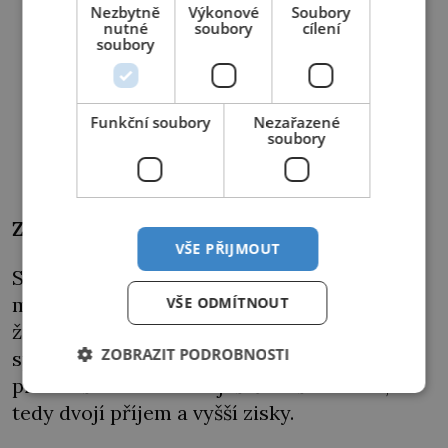
Nezbytně
Výkonové
Soubory
nutné
soubory
cílení
soubory
Funkční soubory
Nezařazené
soubory
Založení
VŠE PŘIJMOUT
Sladovnický cech se utváří pomalu, protože
měšťanům s právem várečným se do
VŠE ODMÍTNOUT
žádného spolku nechce. Vaření piva se bere
ZOBRAZIT PODROBNOSTI
spíš jako obchod, ne řemeslo, takže
pivovarští mohou mít ještě další živnost, a
tedy dvojí příjem a vyšší zisky.