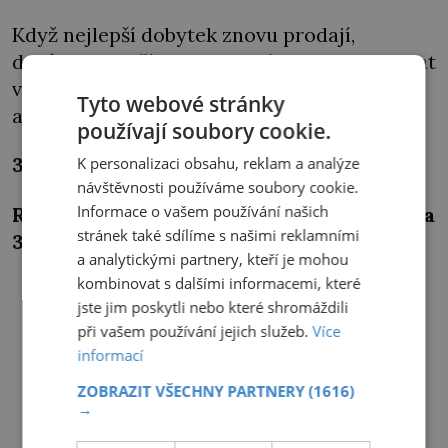
Když nejlepší dobytek znovu prodají,
dosáhnou dalšího zisku. Jiní se ale nakupovat
vůbec neobtěžují a s penězi prostě utečou,
Tyto webové stránky
aby je nemuseli vracet.
používají soubory cookie.
3. Sladovníci
K personalizaci obsahu, reklam a analýze
návštěvnosti používáme soubory cookie.
Informace o vašem používání našich
Roku 1348 v Praze působí 287 sladovníků a
stránek také sdílíme s našimi reklamními
36 pivovarníků.
a analytickými partnery, kteří je mohou
kombinovat s dalšími informacemi, které
jste jim poskytli nebo které shromáždili
při vašem používání jejich služeb.
Více
informací
ZOBRAZIT VŠECHNY PARTNERY
(1616)
→