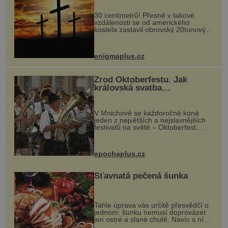
30 centimetrů! Přesně v takové
vzdálenosti se od amerického
kostela zastavil obrovský 20tunový
balvan, který se v květnu 2014
nečekaně odtrhl od nedaleké skály
při její demolici. Podle místních stojí
enigmaplus.cz
...
Zrod Oktoberfestu. Jak
královská svatba
odstartovala největší pivní
festival světa
V Mnichově se každoročně koná
jeden z největších a nejslavnějších
festivalů na světě – Oktoberfest.
Každý rok přiláká miliony
návštěvníků, kteří si vychutnávají
pivo, tradiční jídlo a bavorskou
epochaplus.cz
kultur...
Šťavnatá pečená šunka
Tahle úprava vás určitě přesvědčí o
jednom: šunku nemusí doprovázet
jen ostré a slané chutě. Navíc s ní
nakrmíte poměrně hodně hladových