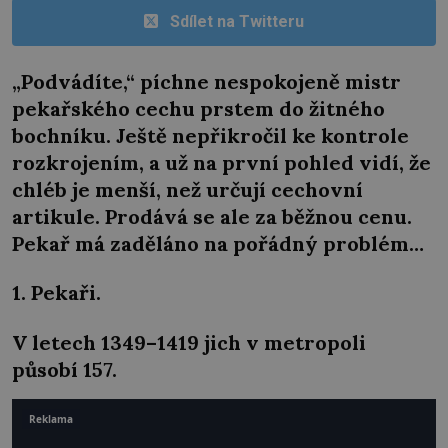
Sdílet na Twitteru
„Podvádíte,“ píchne nespokojeně mistr
pekařského cechu prstem do žitného
bochníku. Ještě nepřikročil ke kontrole
rozkrojením, a už na první pohled vidí, že
chléb je menší, než určují cechovní
artikule. Prodává se ale za běžnou cenu.
Pekař má zaděláno na pořádný problém…
1. Pekaři.
V letech 1349–1419 jich v metropoli
působí 157.
Reklama