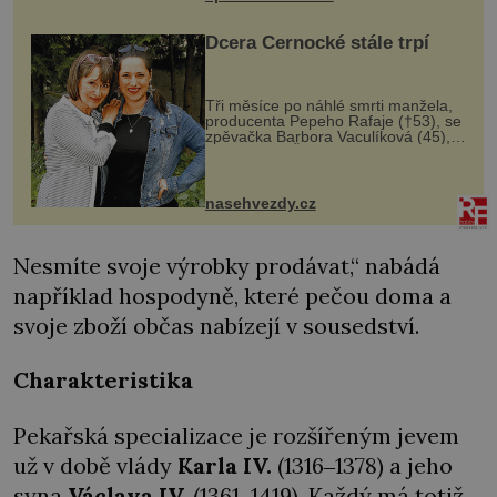
Dcera Černocké stále trpí
Tři měsíce po náhlé smrti manžela,
producenta Pepeho Rafaje (†53), se
zpěvačka Barbora Vaculíková (45),
dcera Petry Černocké (75), poprvé
ozvala veřejnosti. Na sociální síti
sdílela, že se snaží fung...
nasehvezdy.cz
Nesmíte svoje výrobky prodávat,“ nabádá
například hospodyně, které pečou doma a
svoje zboží občas nabízejí v sousedství.
Charakteristika
Pekařská specializace je rozšířeným jevem
už v době vlády
Karla IV.
(1316‒1378) a jeho
syna
Václava IV.
(1361‒1419). Každý má totiž