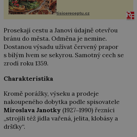
krků. Ingredience sádlo 3 kg šunky
vcelku 3 stroužky česneku hl...
tisicereceptu.cz
Prosekají cestu a Janovi údajně otevřou
bránu do města. Odměna je nemine.
Dostanou výsadu užívat červený prapor
s bílým lvem se sekyrou. Samotný cech se
zrodí roku 1359.
Charakteristika
Kromě porážky, výseku a prodeje
nakoupeného dobytka podle spisovatele
Miroslava Janotky
(1927‒1990) řezníci
„strojili též jídla vařená, jelita, klobásy a
dršťky“.