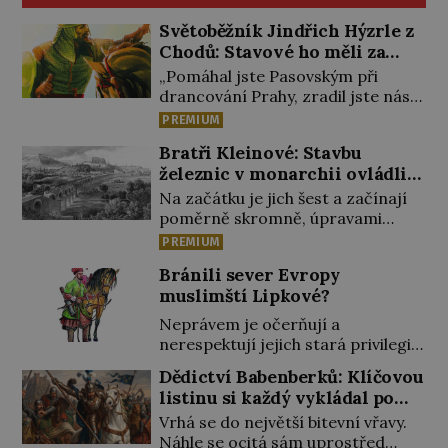
Světoběžník Jindřich Hýzrle z
Chodů: Stavové ho měli za
zrádce
„Pomáhal jste Pasovským při
drancování Prahy, zradil jste nás!“
nařknou čeští stavové hlavního
PREMIUM
zbrojmistra zemské hotovosti.
Bratři Kleinové: Stavbu
Jindřich se však zastrašit nenechá.
železnic v monarchii ovládli
Zachová chladnou hlavu a trestu
samouci
unikne. Nicméně cejchu zrádce se
Na začátku je jich šest a začínají
už nezbaví… Tři roky stačily! Škola
poměrně skromně, úpravami
pro něj není. Jindřich Michal
zahrad, rybníků a parků. Postupně
PREMIUM
Hýzrle z Chodů (1575–1665) se v ní
si ale troufnou i na stavbu železnic.
Bránili sever Evropy
nudí. 10letý chlapec chce
Během 40 let vybudují na území
muslimští Lipkové?
procestovat […]
monarchie třetinu všech tratí,
tedy asi 3500 kilometrů! Ohromně
Neprávem je očerňují a
na tom zbohatnou… Podnikavého
nerespektují jejich stará privilegia.
ducha zdědí bratři Kleinové po
A hlavně jim přestali vyplácet
Dědictví Babenberků: Klíčovou
otci Johannovi (1756–1835), který
dohodnutý žold! Lipkové proti
listinu si každý vykládal po
má malý statek na Jesenicku […]
těmto „podrazům“ hlasitě
svém
Vrhá se do největší bitevní vřavy.
protestují, jenže spravedlnosti
Náhle se ocitá sám uprostřed
nedosáhnou. Proto se rozhodnou