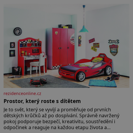
„pravých“ živoucích trpaslíků
konče. Dokonce jsou tu i první
inkubátory. I s předčasně
narozenými dětmi! Novorozenci,
umístění ve zdejším zařízení, jsou
[…]
rezidenceonline.cz
Prostor, který roste s dítětem
Je to svět, který se vyvíjí a proměňuje od prvních
dětských krůčků až po dospívání. Správně navržený
pokoj podporuje bezpečí, kreativitu, soustředění i
odpočinek a reaguje na každou etapu života a