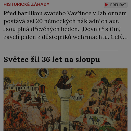
HISTORICKÉ ZÁHADY
PŘEHRÁT
Před bazilikou svatého Vavřince v Jablonném
postává asi 20 německých nákladních aut.
Jsou plná dřevěných beden. „Dovnitř s tím,“
zavelí jeden z důstojníků wehrmachtu. Celý
náklad údajně skončí kdesi v podzemí.
Alespoň tak se to šušká mezi místními…
Světec žil 36 let na sloupu
Podzemí kostela v Jablonném v Podještědí je
podle pamětníků protkáno celou sítí chodeb.
Jedna prý vede na radnici, druhá na nedaleký
zámek […]