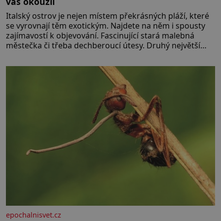
vás okouzlí
Italský ostrov je nejen místem překrásných pláží, které
se vyrovnají těm exotickým. Najdete na něm i spousty
zajímavostí k objevování. Fascinující stará malebná
městečka či třeba dechberoucí útesy. Druhý největší
italský ostrov o velikosti přibližně jedné třetiny České
republiky vás ohromí nejen svými plážemi s bílým
pískem jako v Karibiku, ale i divokou krajinou, také
bohatou historií i luxusem.Zjistěte,
epochalnisvet.cz