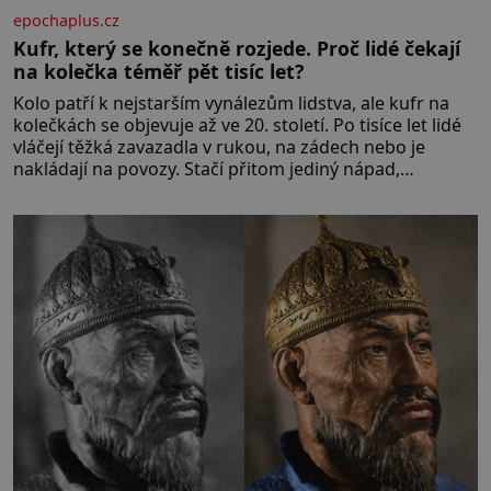
epochaplus.cz
Kufr, který se konečně rozjede. Proč lidé čekají
na kolečka téměř pět tisíc let?
Kolo patří k nejstarším vynálezům lidstva, ale kufr na
kolečkách se objevuje až ve 20. století. Po tisíce let lidé
vláčejí těžká zavazadla v rukou, na zádech nebo je
nakládají na povozy. Stačí přitom jediný nápad,
připevnit ke kufru kolečka. Jenže právě ten nikdo
dlouho nedostane. Až jednou se na letišti ozve věta,
která změní