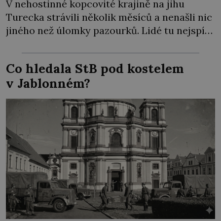
V nehostinné kopcovité krajině na jihu
Turecka strávili několik měsíců a nenašli nic
jiného než úlomky pazourků. Lidé tu nejspíš
kdysi dávno něco podnikali, po nějakých
větších stavbách tu však není ani stopa… Na
Co hledala StB pod kostelem
dalších 30 let upadne místo v zapomnění.
v Jablonném?
Teprve na počátku 90. let minulého století si
místní pastýř […]