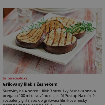
stavba, která byla po desetiletí symbolem sebevědomé
a prosperující židovské komunity. Brněnská Velká
synagoga byla slavnostně otevřena v roce
tisicereceptu.cz
Grilovaný lilek s česnekem
Suroviny na 4 porce 1 lilek 3 stroužky česneku snítka
oregana 100 ml olivového oleje sůl Postup Na mírně
rozpálený gril nebo do grilovací hliníkové misky