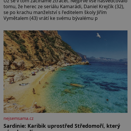
Už se v tom začínáme ztrácet. Nejprve vše nasvědčovalo
tomu, že herec ze seriálu Kamarádi, Daniel Krejčík (32),
se po krachu manželství s ředitelem školy Jiřím
Vymětalem (43) vrátí ke svému bývalému p
nejsemsama.cz
Sardinie: Karibik uprostřed Středomoří, který