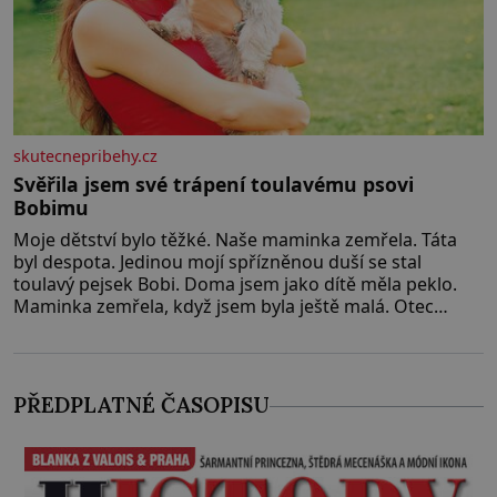
skutecnepribehy.cz
Svěřila jsem své trápení toulavému psovi
Bobimu
Moje dětství bylo těžké. Naše maminka zemřela. Táta
byl despota. Jedinou mojí spřízněnou duší se stal
toulavý pejsek Bobi. Doma jsem jako dítě měla peklo.
Maminka zemřela, když jsem byla ještě malá. Otec
hodně pil a často dokázal propít skoro celou výplatu.
Čtyři roky jsem chodila do školy u nás na vesnici. Měli
mě tam rádi, protože
PŘEDPLATNÉ ČASOPISU