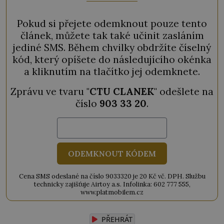
Pokud si přejete odemknout pouze tento
článek, můžete tak také učinit zasláním
jediné SMS. Během chvilky obdržíte číselný
kód, který opíšete do následujícího okénka
a kliknutím na tlačítko jej odemknete.
Zprávu ve tvaru "
CTU CLANEK
" odešlete na
číslo
903 33 20
.
ODEMKNOUT KÓDEM
Cena SMS odeslané na číslo 9033320 je 20 Kč vč. DPH. Službu
technicky zajišťuje Airtoy a.s. Infolinka: 602 777 555,
www.platmobilem.cz
PŘEHRÁT