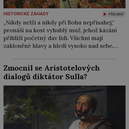
HISTORICKÉ ZÁHADY
PŘEHRÁT
„Nikdy nelži a nikdy při Bohu nepřísahej,“
pronáší na kost vyhublý muž, jehož kázání
přihlíží početný dav lidí. Všichni mají
zakloněné hlavy a hledí vysoko nad sebe.
Šimon Stylita totiž poustevničí na velmi
neobvyklém místě. Pro svůj asketický život si
Zmocnil se Aristotelových
jako úplně první vybral sloup. Z klášterní
dialogů diktátor Sulla?
cely se i přes zavřené dveře dere do celého
[…]