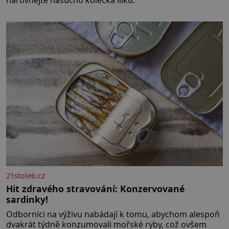
narovnejte nasucho kolečka lilku.
21stoleti.cz
Hit zdravého stravování: Konzervované
sardinky!
Odborníci na výživu nabádají k tomu, abychom alespoň
dvakrát týdně konzumovali mořské ryby, což ovšem