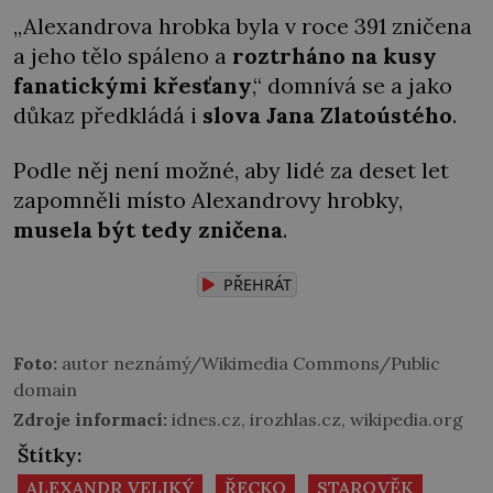
„Alexandrova hrobka byla v roce 391 zničena
a jeho tělo spáleno a
roztrháno na kusy
fanatickými křesťany
,“ domnívá se a jako
důkaz předkládá i
slova Jana Zlatoústého
.
Podle něj není možné, aby lidé za deset let
zapomněli místo Alexandrovy hrobky,
musela být tedy zničena
.
PŘEHRÁT
Foto:
autor neznámý/Wikimedia Commons/Public
domain
Zdroje informací:
idnes.cz, irozhlas.cz, wikipedia.org
Štítky:
ALEXANDR VELIKÝ
ŘECKO
STAROVĚK