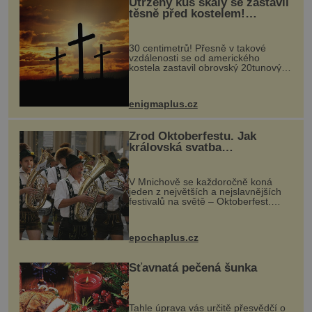
Utržený kus skály se zastavil
těsně před kostelem!
Ochránila ho boží síla?
30 centimetrů! Přesně v takové
vzdálenosti se od amerického
kostela zastavil obrovský 20tunový
balvan, který se v květnu 2014
nečekaně odtrhl od nedaleké skály
při její demolici. Podle místních stojí
enigmaplus.cz
...
Zrod Oktoberfestu. Jak
královská svatba
odstartovala největší pivní
festival světa
V Mnichově se každoročně koná
jeden z největších a nejslavnějších
festivalů na světě – Oktoberfest.
Každý rok přiláká miliony
návštěvníků, kteří si vychutnávají
pivo, tradiční jídlo a bavorskou
epochaplus.cz
kultur...
Šťavnatá pečená šunka
Tahle úprava vás určitě přesvědčí o