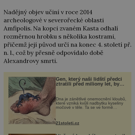
Nadějný objev učiní v roce 2014
archeologové v severořecké oblasti
Amfipolis. Na kopci zvaném Kasta odhalí
rozměrnou hrobku s několika kostrami,
přičemž její původ určí na konec 4. století př.
n. l., což by přesně odpovídalo době
Alexandrovy smrti.
Gen, který naši lidští předci
ztratili před miliony let, by
mohl pomoci s léčbou
„nemoci králů“
Dna je zánětlivé onemocnění kloubů,
které vzniká kvůli nadbytku kyseliny
močové v těle. Ta se ve formě
krystalků ukládá v blízkosti kloubů,
nejčastěji přitom postihuje palce na
nohou, a způsobuje bole...
21stoleti.cz