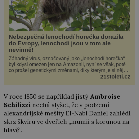
Nebezpečná lenochodí horečka dorazila
do Evropy, lenochodi jsou v tom ale
nevinně!
Záhadný virus, označovaný jako „lenochodí horečka“
byl kdysi omezen jen na Amazonii, nyní se však, poté
co prošel genetickými změnami, díky kterým je silnější,
šíří po celé Americe a první případy se objevily už i v
21stoleti.cz
Evropě. Máme se bát? Virus oropouche (čti oropuče),
jak se odborně nazývá, byl až do
V roce 1850 se například jistý
Ambroise
Schilizzi
nechá slyšet, že v podzemí
alexandrijské mešity El-Nabi Daniel zahlédl
skrz škvíru ve dveřích „mumii s korunou na
hlavě“.