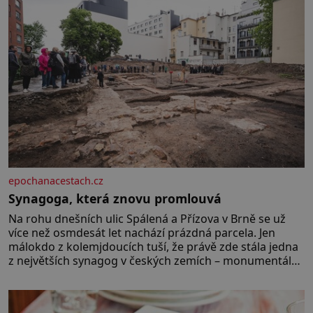
epochanacestach.cz
Synagoga, která znovu promlouvá
Na rohu dnešních ulic Spálená a Přízova v Brně se už
více než osmdesát let nachází prázdná parcela. Jen
málokdo z kolemjdoucích tuší, že právě zde stála jedna
z největších synagog v českých zemích – monumentální
stavba, která byla po desetiletí symbolem sebevědomé
a prosperující židovské komunity. Brněnská Velká
synagoga byla slavnostně otevřena v roce