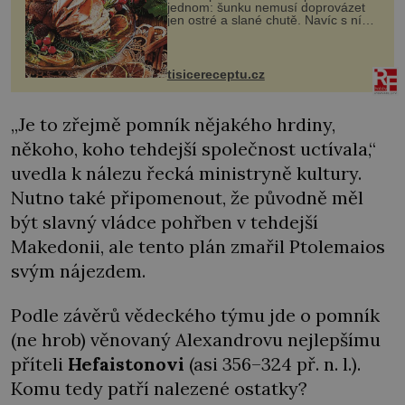
jednom: šunku nemusí doprovázet
jen ostré a slané chutě. Navíc s ní
nakrmíte poměrně hodně hladových
krků. Ingredience sádlo 3 kg šunky
vcelku 3 stroužky česneku hl...
tisicereceptu.cz
„Je to zřejmě pomník nějakého hrdiny,
někoho, koho tehdejší společnost uctívala,“
uvedla k nálezu řecká ministryně kultury.
Nutno také připomenout, že původně měl
být slavný vládce pohřben v tehdejší
Makedonii, ale tento plán zmařil Ptolemaios
svým nájezdem.
Podle závěrů vědeckého týmu jde o pomník
(ne hrob) věnovaný Alexandrovu nejlepšímu
příteli
Hefaistonovi
(asi 356–324 př. n. l.).
Komu tedy patří nalezené ostatky?