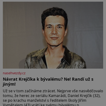
nasehvezdy.cz
Návrat Krejčíka k bývalému? Ne! Randí už s
jiným!
Už se v tom začínáme ztrácet. Nejprve vše nasvědčovalo
tomu, že herec ze seriálu Kamarádi, Daniel Krejčík (32),
se po krachu manželství s ředitelem školy Jiřím
Vymětalem (43) vrátí ke svému bývalému p