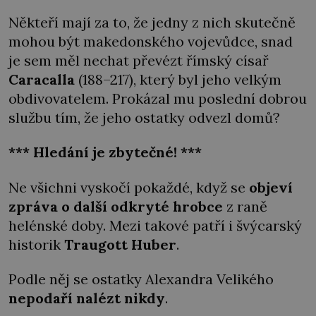
Někteří mají za to, že jedny z nich skutečně
mohou být makedonského vojevůdce, snad
je sem měl nechat převézt římský císař
Caracalla
(188–217), který byl jeho velkým
obdivovatelem. Prokázal mu poslední dobrou
službu tím, že jeho ostatky odvezl domů?
*** Hledání je zbytečné! ***
Ne všichni vyskočí pokaždé, když se
objeví
zpráva o další odkryté hrobce
z raně
helénské doby. Mezi takové patří i švýcarský
historik
Traugott Huber
.
Podle něj se ostatky Alexandra Velikého
nepodaří nalézt nikdy
.