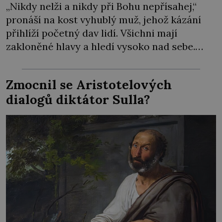
„Nikdy nelži a nikdy při Bohu nepřísahej,“
pronáší na kost vyhublý muž, jehož kázání
přihlíží početný dav lidí. Všichni mají
zakloněné hlavy a hledí vysoko nad sebe.
Šimon Stylita totiž poustevničí na velmi
neobvyklém místě. Pro svůj asketický život si
Zmocnil se Aristotelových
jako úplně první vybral sloup. Z klášterní
dialogů diktátor Sulla?
cely se i přes zavřené dveře dere do celého
[…]