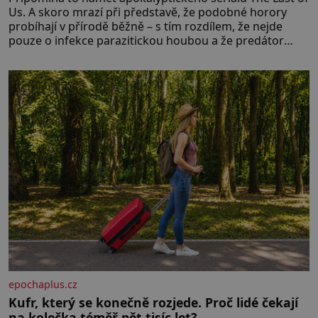
Us. A skoro mrazí při představě, že podobné horory
probíhají v přírodě běžně – s tím rozdílem, že nejde
pouze o infekce parazitickou houbou a že predátor
dokáže ovládat jen vývojově nesrovnatelně jednodušší
živočichy, než je člověk. Najít skutečné zombie není nic
nemožného ani v naší přírodě.
epochaplus.cz
Kufr, který se konečně rozjede. Proč lidé čekají
na kolečka téměř pět tisíc let?