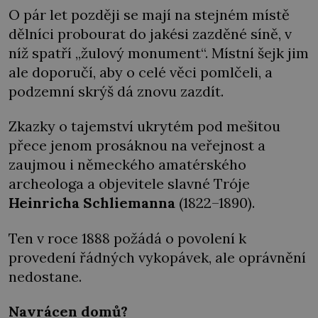
O pár let později se mají na stejném místě
dělníci probourat do jakési zazděné síně, v
níž spatří „žulový monument“. Místní šejk jim
ale doporučí, aby o celé věci pomlčeli, a
podzemní skrýš dá znovu zazdít.
Zkazky o tajemství ukrytém pod mešitou
přece jenom prosáknou na veřejnost a
zaujmou i německého amatérského
archeologa a objevitele slavné Tróje
Heinricha Schliemanna
(1822–1890).
Ten v roce 1888 požádá o povolení k
provedení řádných vykopávek, ale oprávnění
nedostane.
Navrácen domů?