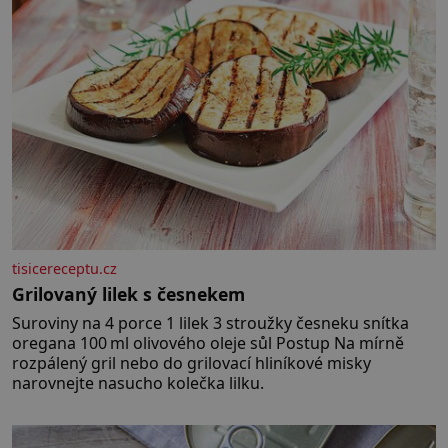
tisicereceptu.cz
Grilovaný lilek s česnekem
Suroviny na 4 porce 1 lilek 3 stroužky česneku snítka
oregana 100 ml olivového oleje sůl Postup Na mírně
rozpálený gril nebo do grilovací hliníkové misky
narovnejte nasucho kolečka lilku.