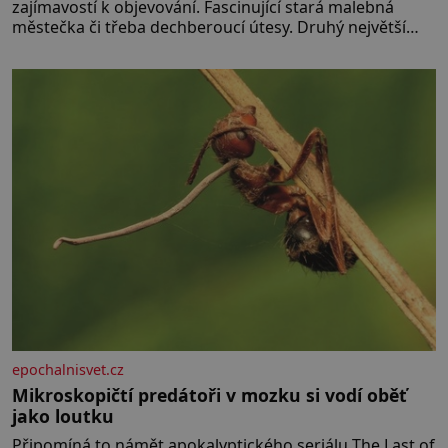
zajímavostí k objevování. Fascinující stará malebná
městečka či třeba dechberoucí útesy. Druhý největší
italský ostrov o velikosti přibližně jedné třetiny České
republiky vás ohromí nejen svými plážemi s bílým
pískem jako v Karibiku, ale i divokou krajinou, také
bohatou historií i luxusem.Zjistěte,
epochalnisvet.cz
Mikroskopičtí predátoři v mozku si vodí oběť
jako loutku
Připomíná to námět apokalyptického seriálu The Last of