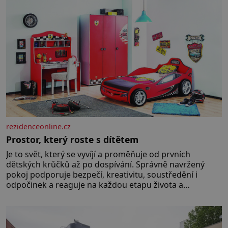
narozenými dětmi! Novorozenci,
umístění ve zdejším zařízení, jsou
[…]
rezidenceonline.cz
Prostor, který roste s dítětem
Je to svět, který se vyvíjí a proměňuje od prvních
dětských krůčků až po dospívání. Správně navržený
pokoj podporuje bezpečí, kreativitu, soustředění i
odpočinek a reaguje na každou etapu života a
specifické potřeby dítěte. Pro nejmenší je klíčová
jednoduchost, měkkost a bezpečí, proto by pokoj
miminka měl působit především klidně a útulně.
Předškolní věk je