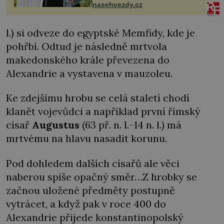
nasehvezdy.cz
l.) si odveze do egyptské Memfidy, kde je
pohřbí. Odtud je následně mrtvola
makedonského krále převezena do
Alexandrie a vystavena v mauzoleu.
Ke zdejšímu hrobu se celá staletí chodí
klanět vojevůdci a například první římský
císař
Augustus
(63 př. n. l.–14 n. l.) má
mrtvému na hlavu nasadit korunu.
Pod dohledem dalších císařů ale věci
naberou spíše opačný směr…Z hrobky se
začnou uložené předměty postupně
vytrácet, a když pak v roce 400 do
Alexandrie přijede konstantinopolský