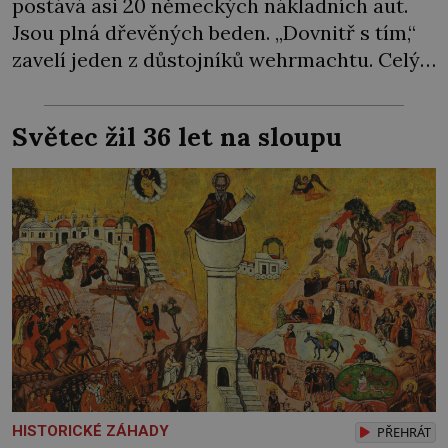
postává asi 20 německých nákladních aut.
Jsou plná dřevěných beden. „Dovnitř s tím,“
zavelí jeden z důstojníků wehrmachtu. Celý
náklad údajně skončí kdesi v podzemí.
Alespoň tak se to šušká mezi místními…
Světec žil 36 let na sloupu
Podzemí kostela v Jablonném v Podještědí je
podle pamětníků protkáno celou sítí chodeb.
Jedna prý vede na radnici, druhá na nedaleký
zámek […]
HISTORICKÉ ZÁHADY
PŘEHRÁT