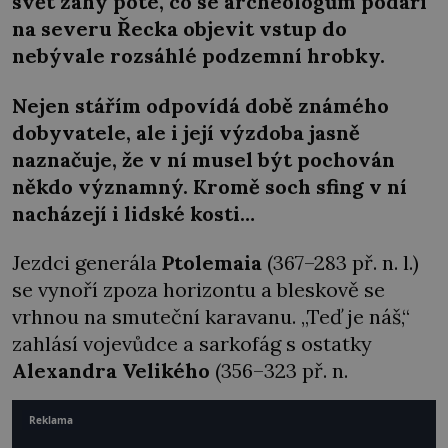
svět záhy poté, co se archeologům podaří
na severu Řecka objevit vstup do
nebývale rozsáhlé podzemní hrobky.
Nejen stářím odpovídá době známého
dobyvatele, ale i její výzdoba jasně
naznačuje, že v ní musel být pochován
někdo významný. Kromě soch sfing v ní
nacházejí i lidské kosti…
Jezdci generála
Ptolemaia
(367–283 př. n. l.)
se vynoří zpoza horizontu a bleskově se
vrhnou na smuteční karavanu. „Teď je náš,“
zahlásí vojevůdce a sarkofág s ostatky
Alexandra Velikého
(356–323 př. n.
Reklama