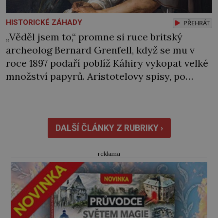
HISTORICKÉ ZÁHADY
PŘEHRÁT
„Věděl jsem to,“ promne si ruce britský
archeolog Bernard Grenfell, když se mu v
roce 1897 podaří poblíž Káhiry vykopat velké
množství papyrů. Aristotelovy spisy, po
nichž tak vehementně pátrá, mezi nimi však
nejsou. Po těch jako by se slehla zem. Na
čele filozofa Aristotela (384–322 př. n. l.) se
rýsují drobné vrásky. Od rána […]
DALŠÍ ČLÁNKY Z RUBRIKY ›
reklama