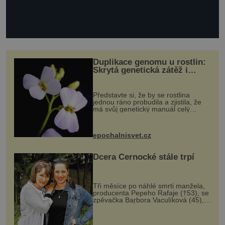
Duplikace genomu u rostlin:
Skrytá genetická zátěž i
evoluční výhoda
Představte si, že by se rostlina
jednou ráno probudila a zjistila, že
má svůj genetický manuál celý
dvakrát. Přesně to se občas v
přírodě stane – a podle nového
výzkumu to může být pro druhy
epochalnisvet.cz
vstupenka...
Dcera Černocké stále trpí
Tři měsíce po náhlé smrti manžela,
producenta Pepeho Rafaje (†53), se
zpěvačka Barbora Vaculíková (45),
dcera Petry Černocké (75), poprvé
ozvala veřejnosti. Na sociální síti
sdílela, že se snaží fung...