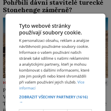
Pohřbili dávní stavitelé turecké
Stonehenge záměrně?
Tyto webové stránky
používají soubory cookie.
K personalizaci obsahu, reklam a analýze
návštěvnosti používáme soubory cookie.
Informace o vašem používání našich
stránek také sdílíme s našimi reklamními
a analytickými partnery, kteří je mohou
kombinovat s dalšími informacemi, které
jste jim poskytli nebo které shromáždili
při vašem používání jejich služeb.
Více
PREMIUM
HISTORICKÉ ZÁHADY
PŘEHRÁT
informací
Pro experty z Chicaga je to zklamání.
V nehostinné kopcovité krajině na jihu
ZOBRAZIT VŠECHNY PARTNERY
(1616)
→
Turecka strávili několik měsíců a nenašli nic
jiného než úlomky pazourků. Lidé tu nejspíš