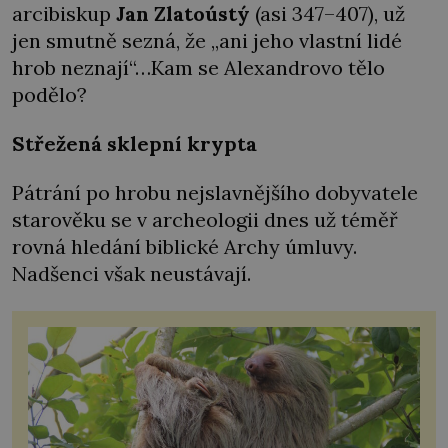
arcibiskup
Jan Zlatoústý
(asi 347–407), už
jen smutně sezná, že „ani jeho vlastní lidé
hrob neznají“…Kam se Alexandrovo tělo
podělo?
Střežená sklepní krypta
Pátrání po hrobu nejslavnějšího dobyvatele
starověku se v archeologii dnes už téměř
rovná hledání biblické Archy úmluvy.
Nadšenci však neustávají.