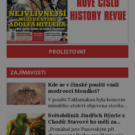
PROLISTOVAT
ZAJÍMAVOSTI
Kde se v čínské poušti vzali
modroocí blonďáci?
V poušti Taklamakan byla koncem
minulého století objevena stovka
hrobů s téměř netknutými
Světoběžník Jindřich Hýzrle z
mumiemi. Všichni mrtví byli
Chodů: Stavové ho měli za
pohřbeni s úctou a četnými
zrádce
„Pomáhal jste Pasovským při
milodary. Asi nejvíc přitom vědce
drancování Prahy, zradil jste nás!“