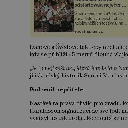
odstartovala největší
pivní festival světa
V Mnichově se každoročně
koná jeden z největších a
nejslavnějších festivalů na
světě – Oktoberfest. Každý 
epochaplus.cz
přiláká miliony návštěvníků,
kteří si vychutnávají pivo,
tradiční jídlo a bavorskou
Dánové a Švédové takticky nechají pr
kultur...
kdy se přiblíží 45 metrů dlouhá vlajk
„Je to nejlepší loď, která kdy byla v N
ji islandský historik Snorri Sturluson
Podcenil nepřítele
Nastává ta pravá chvíle pro zradu. 
Haraldsson signalizací ze své lodi n
vystaví ho tak útoku. Rozpoutá se nel