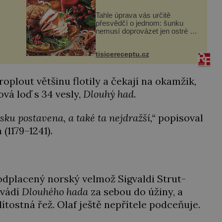
Tahle úprava vás určitě
přesvědčí o jednom: šunku
nemusí doprovázet jen ostré a
slané chutě. Navíc s ní
nakrmíte poměrně hodně
rok
tisicereceptu.cz
hladových krků. Ingredience
sádlo 3 kg šunky vcelku 3
stroužky česneku hl...
oplout většinu flotily a čekají na okamžik,
ová loď s 34 vesly,
Dlouhý had
.
orsku postavena, a také ta nejdražší,“
popisoval
 (1179–1241).
Podplacený norský velmož Sigvaldi Strut-
avádí
Dlouhého hada
za sebou do úžiny, a
ítostná řež. Olaf ještě nepřítele podceňuje.