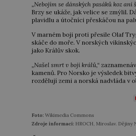
„Nebojím se dánských pasáků koz ani š
Brzy se ukáže, jak velice se zmýlil. 
plavidlu a útočníci přeskáčou na pal
V marném boji proti přesile Olaf Tryg
skáče do moře. V norských vikinský
jako Králův skok.
„Našel smrt v boji králů,“
zaznamenáva
kamenů. Pro Norsko je výsledek bitvy
rozdělují zemi a norská nadvláda v o
Foto:
Wikimedia Commons
Zdroje informací:
HROCH, Miroslav. Dějiny N