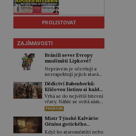
PROLISTOVAT
ZAJÍMAVOSTI
Bránili sever Evropy
muslimští Lipkové?
Neprávem je očerňují a
nerespektují jejich stará
privilegia. A hlavně jim
Dědictví Babenberků:
přestali vyplácet
Klíčovou listinu si každý
dohodnutý žold! Lipkové
vykládal po svém
proti těmto „podrazům“
Vrhá se do největší bitevní
hlasitě protestují, jenže
vřavy. Náhle se ocitá sám
spravedlnosti nedosáhnou.
uprostřed nepřátel. Nikdo
PREMIUM
Proto se rozhodnou
z jeho věrných si toho ani
vypovědět polské koruně
nepovšiml. Rakouský
Mistr Týnské Kalvárie:
poslušnost a přeběhnou k
vévoda Fridrich II. padne
Génius gotického
Osmanům! V Litvě se na
15. června 1246 při střetu s
řezbářství působil v
Když ho staroměstští nebo
počátku 15. století usazují
Uhry na Litavě. „Tvrdý
Praze