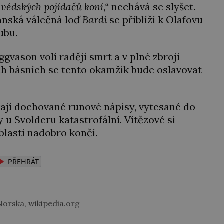
védských pojídačů koní,“
nechává se slyšet.
Dánská válečná loď
Bardi
se přiblíží k Olafovu
ubu.
gvason volí raději smrt a v plné zbroji
ch básních se tento okamžik bude oslavovat
jí dochované runové nápisy, vytesané do
 u Svolderu katastrofální. Vítězové si
blasti nadobro končí.
PŘEHRÁT
orska, wikipedia.org