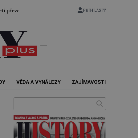
zen bývalý státní ministr pro protektorát K. H. Frank, 21. 
PŘIHLÁSIT
DY
VĚDA A VYNÁLEZY
ZAJÍMAVOSTI