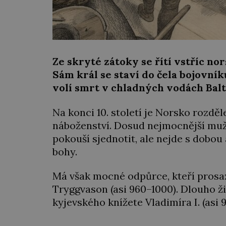
Ze skryté zátoky se řítí vstříc no
Sám král se staví do čela bojovník
volí smrt v chladných vodách Bal
Na konci 10. století je Norsko rozděl
náboženství. Dosud nejmocnější muž 
pokouší sjednotit, ale nejde s dobou 
bohy.
Má však mocné odpůrce, kteří prosaz
Tryggvason (asi 960–1000). Dlouho žil
kyjevského knížete Vladimíra I. (asi 9