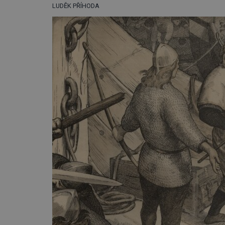
LUDĚK PŘÍHODA