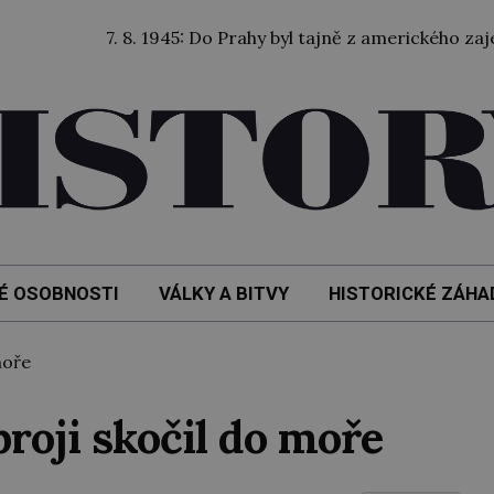
7. 8. 1945: Do Prahy byl tajně z amerického zajetí převe
É OSOBNOSTI
VÁLKY A BITVY
HISTORICKÉ ZÁHA
moře
broji skočil do moře