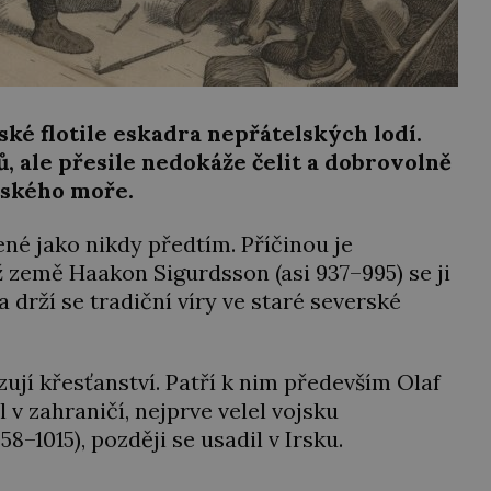
rské flotile eskadra nepřátelských lodí.
ů, ale přesile nedokáže čelit a dobrovolně
tského moře.
ené jako nikdy předtím. Příčinou je
země Haakon Sigurdsson (asi 937–995) se ji
a drží se tradiční víry ve staré severské
ují křesťanství. Patří k nim především Olaf
 v zahraničí, nejprve velel vojsku
58–1015), později se usadil v Irsku.