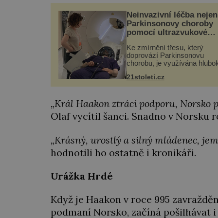
Neinvazivní léčba nejen
Parkinsonovy choroby
pomocí ultrazvukové
„helmy“
Ke zmírnění třesu, který
doprovází Parkinsonovu
chorobu, je využívána hlubo
mozková stimulace, která v
21stoleti.cz
vyžaduje vysoce invazivní
zákrok. Ultrazvuk zase není
vhodný k dostatečně přesn
„Král Haakon ztrácí podporu, Norsko p
zacílení ...
Olaf vycítil šanci. Snadno v Norsku ro
„Krásný, urostlý a silný mládenec, je
hodnotili ho ostatně i kronikáři.
Urážka Hrdé
Když je Haakon v roce 995 zavražděn, 
podmaní Norsko, začíná pošilhávat i