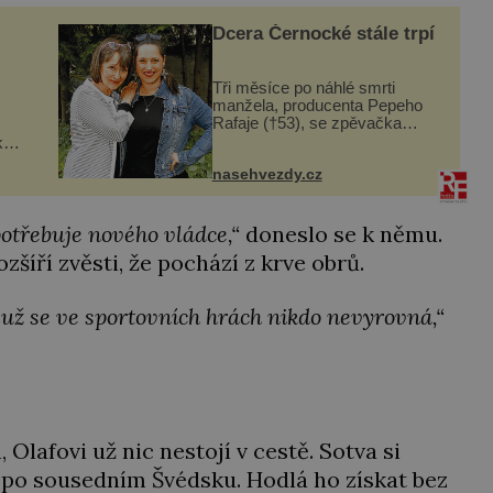
Dcera Černocké stále trpí
Tři měsíce po náhlé smrti
manžela, producenta Pepeho
Rafaje (†53), se zpěvačka
Barbora Vaculíková (45), dcera
ká
Petry Černocké (75), poprvé
šak
nasehvezdy.cz
ozvala veřejnosti. Na sociální
síti sdílela, že se snaží fung...
ému
otřebuje nového vládce,“
doneslo se k němu.
zšíří zvěsti, že pochází z krve obrů.
muž se ve sportovních hrách nikdo nevyrovná,“
Olafovi už nic nestojí v cestě. Sotva si
 po sousedním Švédsku. Hodlá ho získat bez