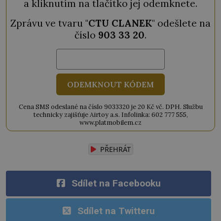
a kliknutím na tlačítko jej odemknete.
Zprávu ve tvaru "
CTU CLANEK
" odešlete na
číslo
903 33 20
.
ODEMKNOUT KÓDEM
Cena SMS odeslané na číslo 9033320 je 20 Kč vč. DPH. Službu
technicky zajišťuje Airtoy a.s. Infolinka: 602 777 555,
www.platmobilem.cz
PŘEHRÁT
Sdílet na Facebooku
Sdílet na Twitteru