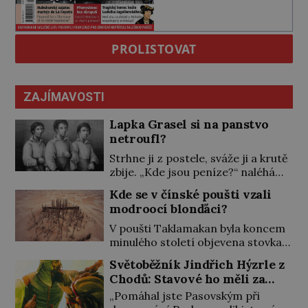
PROLISTOVAT
ZAJÍMAVOSTI
Lapka Grasel si na panstvo
netroufl?
Strhne ji z postele, sváže ji a krutě
zbije. „Kde jsou peníze?“ naléhá
Grasel na starou švadlenku. Když
Kde se v čínské poušti vzali
mu to neprozradí – ostatně ani
modroocí blonďáci?
nemůže, protože žádné nemá,
spokojí se lupič s několika měďáky
V poušti Taklamakan byla koncem
a štůčky látky. Zraněná žena pár
minulého století objevena stovka
dní nato umírá. Je to muž
hrobů s téměř netknutými
Světoběžník Jindřich Hýzrle z
nebývale krutý. Jeho činy budí
mumiemi. Všichni mrtví byli
Chodů: Stavové ho měli za
hrůzu ještě dlouho po jeho smrti
pohřbeni s úctou a četnými
zrádce
[…]
„Pomáhal jste Pasovským při
milodary. Asi nejvíc přitom vědce