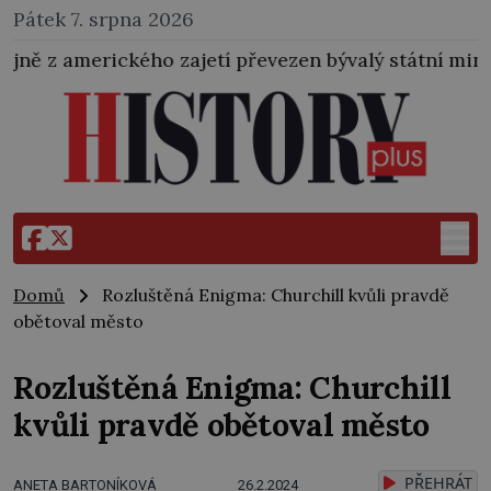
Pátek 7. srpna 2026
jetí převezen bývalý státní ministr pro protektorát K
Domů
Rozluštěná Enigma: Churchill kvůli pravdě
obětoval město
Rozluštěná Enigma: Churchill
kvůli pravdě obětoval město
PŘEHRÁT
ANETA BARTONÍKOVÁ
26.2.2024