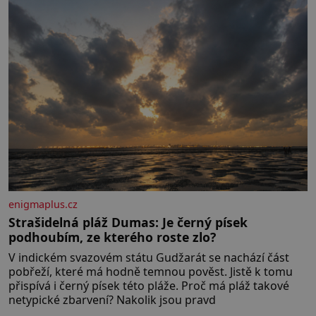
domovinou je prakticky celá Austrálie s výjimkou
pobřežní oblasti.
enigmaplus.cz
Strašidelná pláž Dumas: Je černý písek
podhoubím, ze kterého roste zlo?
V indickém svazovém státu Gudžarát se nachází část
pobřeží, které má hodně temnou pověst. Jistě k tomu
přispívá i černý písek této pláže. Proč má pláž takové
netypické zbarvení? Nakolik jsou pravd