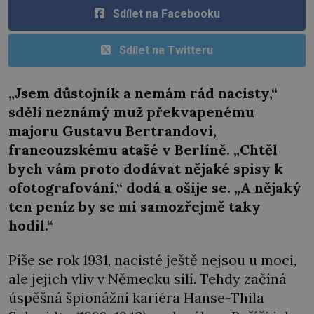
Sdílet na Facebooku
Sdílet na Twitteru
„Jsem důstojník a nemám rád nacisty,“
sdělí neznámý muž překvapenému
majoru Gustavu Bertrandovi,
francouzskému atašé v Berlíně. „Chtěl
bych vám proto dodávat nějaké spisy k
ofotografování,“ dodá a ošije se. „A nějaký
ten peníz by se mi samozřejmě taky
hodil.“
Píše se rok 1931, nacisté ještě nejsou u moci,
ale jejich vliv v Německu sílí. Tehdy začíná
úspěšná špionážní kariéra Hanse-Thila