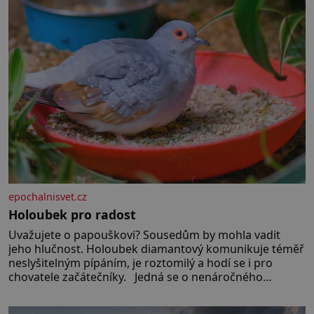
epochalnisvet.cz
Holoubek pro radost
Uvažujete o papouškovi? Sousedům by mohla vadit
jeho hlučnost. Holoubek diamantový komunikuje téměř
neslyšitelným pípáním, je roztomilý a hodí se i pro
chovatele začátečníky. Jedná se o nenáročného
klidného ptáčka, který většinu dne jen posedává. Hodně
času tráví na zemi, kde sbírá zbytky semínek Jeho