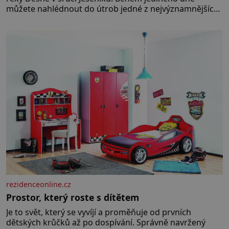
můžete nahlédnout do útrob jedné z nejvýznamnějších
vodních elektráren v Evropě, vydat se na horské
hřebeny, projet se na koloběžce a den zakončit
poznáváním památek ve Velkých Losinách nebo v
termálním
rezidenceonline.cz
Prostor, který roste s dítětem
Je to svět, který se vyvíjí a proměňuje od prvních
dětských krůčků až po dospívání. Správně navržený