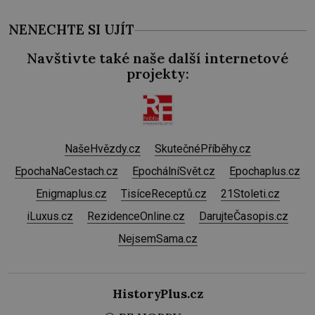
NENECHTE SI UJÍT
Navštivte také naše další internetové
projekty:
NašeHvězdy.cz
SkutečnéPříběhy.cz
EpochaNaCestach.cz
EpochálníSvět.cz
Epochaplus.cz
Enigmaplus.cz
TisíceReceptů.cz
21Stoleti.cz
iLuxus.cz
RezidenceOnline.cz
DarujteČasopis.cz
NejsemSama.cz
HistoryPlus.cz