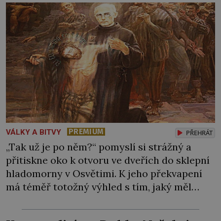
vlády arménského krále […]
PREMIUM
VÁLKY A BITVY
PŘEHRÁT
„Tak už je po něm?“ pomyslí si strážný a
přitiskne oko k otvoru ve dveřích do sklepní
hladomorny v Osvětimi. K jeho překvapení
má téměř totožný výhled s tím, jaký měl
včera, předevčírem i týden předtím.
Uvězněný kněz zde mlčky sedí na podlaze s