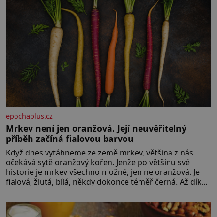
epochaplus.cz
Mrkev není jen oranžová. Její neuvěřitelný
příběh začíná fialovou barvou
Když dnes vytáhneme ze země mrkev, většina z nás
očekává sytě oranžový kořen. Jenže po většinu své
historie je mrkev všechno možné, jen ne oranžová. Je
fialová, žlutá, bílá, někdy dokonce téměř černá. Až díky
stovkám let pečlivého šlechtění se z ní stává zelenina,
bez které si českou zahradu ani nedokážeme
představit. Její příběh je