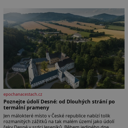
piškotů 250 ml silné kávy 2 lžíce amaretta kakao na
posypání Postup: Oddělte žloutky od bílků. Žloutky
vyšlehejte s cukrem do světlé pěny a postupně do nich
vmíchejte mascarpone, aby vznikl hladký
epochanacestach.cz
Poznejte údolí Desné: od Dlouhých strání po
termální prameny
Jen málokteré místo v České republice nabízí tolik
rozmanitých zážitků na tak malém území jako údolí
řeky Desné v srdci Jeseníků. Během jediného dne