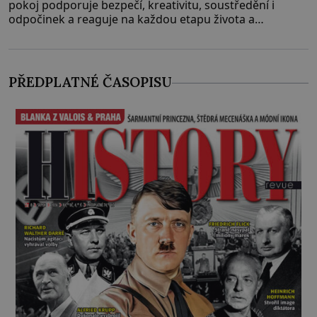
pokoj podporuje bezpečí, kreativitu, soustředění i
odpočinek a reaguje na každou etapu života a
specifické potřeby dítěte. Pro nejmenší je klíčová
jednoduchost, měkkost a bezpečí, proto by pokoj
miminka měl působit především klidně a útulně.
Předškolní věk je
PŘEDPLATNÉ ČASOPISU