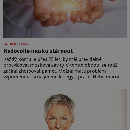
panidomu.cz
Nedovolte mozku stárnout
Každý, komu je přes 25 let, by měl pravidelně
procvičovat mozkové závity. V tomto období se totiž
začíná zhoršovat paměť. Možná máte problém
vzpomenout si na jméno kolegy z práce. Nebo marně v
paměti lovíte název knížky, kterou jste nedávno přečetli.
Je to opravdu tak, s věkem jako kdyby se paměť
rozhodla stávkovat. Cvičte