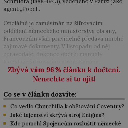
Schmidta (1888–1943), vedeného v Paříži jako
agent „Popel“.
Oficiálně je zaměstnán na šifrovacím
oddělení německého ministerstva obrany,
Francouzům však pravidelně předává mnohé
zajímavé dokumenty. V listopadu od něj
zpravodajci dokonce obdrží manuály
k obsluze šifrovacího stroje Enigma.
Zbývá vám 96
%
článku k dočtení.
Nenechte si to ujít!
Co se v článku dozvíte:
Co vedlo Churchilla k obětování Coventry?
Jaké tajemství skrývá stroj Enigma?
Kdo pomohl Spojencům rozluštit německé