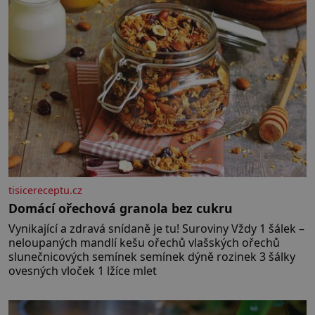
tisicereceptu.cz
Domácí ořechová granola bez cukru
Vynikající a zdravá snídaně je tu! Suroviny Vždy 1 šálek –
neloupaných mandlí kešu ořechů vlašských ořechů
slunečnicových semínek semínek dýně rozinek 3 šálky
ovesných vloček 1 lžíce mlet