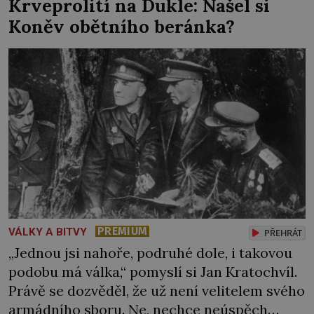
Krveprolití na Dukle: Našel si
blaženým výrazem. Esesáci by ale rádi do
Koněv obětního beránka?
kobky hodili další nebožáky, […]
PREMIUM
VÁLKY A BITVY
PŘEHRÁT
„Jednou jsi nahoře, podruhé dole, i takovou
podobu má válka,“ pomyslí si Jan Kratochvíl.
Právě se dozvěděl, že už není velitelem svého
armádního sboru. Ne, nechce neúspěch