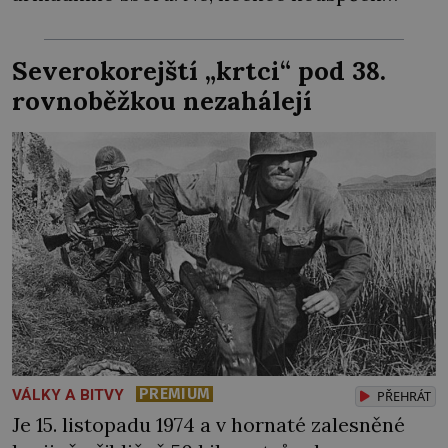
házet na jiné, pocitu křivdy se ale neubrání.
O jeho schopnosti tu ovšem nejde. Sověti
Severokorejští „krtci“ pod 38.
zkrátka musejí najít viníka… Generál
rovnoběžkou nezahálejí
Heliodor Píka (1897–1949), velitel mise
Československé armády […]
PREMIUM
VÁLKY A BITVY
PŘEHRÁT
Je 15. listopadu 1974 a v hornaté zalesněné