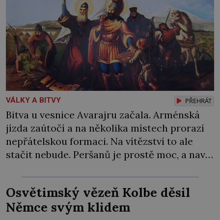
VÁLKY A BITVY
PŘEHRÁT
Bitva u vesnice Avarajru začala. Arménská
jízda zaútočí a na několika místech prorazí
nepřátelskou formaci. Na vítězství to ale
stačit nebude. Peršanů je prostě moc, a navíc
proti vzbouřeným Arménům nasadí tolik
obávané válečné slony! Arménie jako první
Osvětimský vězeň Kolbe děsil
země na světě přijala křesťanství za státní
Němce svým klidem
náboženství. Stalo se tak roku 301 během