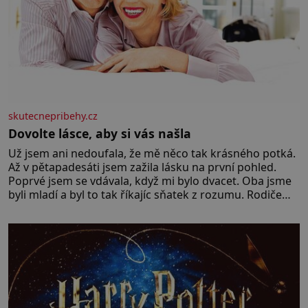
skutecnepribehy.cz
Dovolte lásce, aby si vás našla
Už jsem ani nedoufala, že mě něco tak krásného potká.
Až v pětapadesáti jsem zažila lásku na první pohled.
Poprvé jsem se vdávala, když mi bylo dvacet. Oba jsme
byli mladí a byl to tak říkajíc sňatek z rozumu. Rodiče
nás dali dohromady, Toník byl dobře zaopatřený mladý
muž. Manželství nám oběma moc nesvědčilo, brzy jsme
zjistili, že