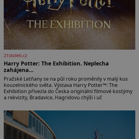
21stoleti.cz
Harry Potter: The Exhibition. Neplecha
zahájena…
Pražské Letňany se na půl roku proměnily v malý kus
kouzelnického světa. Výstava Harry Potter™: The
Exhibition přivezla do Česka originální filmové kostýmy
a rekvizity, Bradavice, Hagridovu chýši i uč