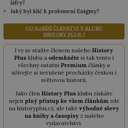
šifry?
Jaký byl klíč k prolomení Enigmy?
CO NABÍZÍ ČLENSTVÍ V KLUBU
HISTORY PLUS ?
I vy se staňte členem našeho
History
Plus
klubu a
odemkněte
si tak tento i
všechny ostatní
Premium
články a
užívejte si nerušené procházky českou i
světovou historií.
Jako člen
History Plus
klubu získáte
nejen
plný přístup ke všem článkům
zde
na historyplus.cz, ale také
výhodné slevy
na knihy a časopisy
z našeho
vydavatelství.