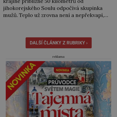
krajině přibližně 50 kilometrů od
jihokorejského Soulu odpočívá skupinka
mužů. Teplo už zrovna není a nepřekvapí,
když jde někomu pára od pusy. „Co je ale
k čertu tohle?“ Jednoho z nich zaujme
nedaleký teplý vzduch stoupající ze země.
Vydá se na průzkum… Jak se k místu
DALŠÍ ČLÁNKY Z RUBRIKY ›
přibližuje, slyší i sílící neznámé […]
reklama