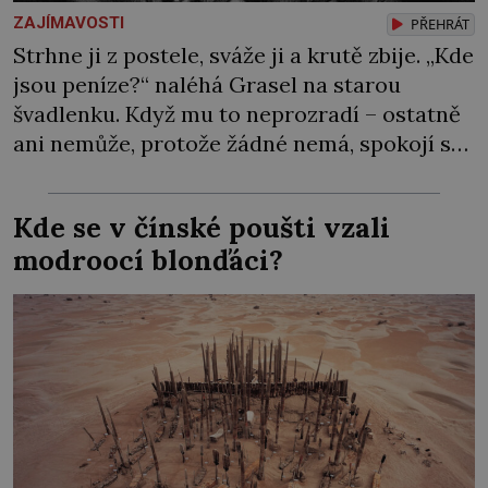
ZAJÍMAVOSTI
PŘEHRÁT
Strhne ji z postele, sváže ji a krutě zbije. „Kde
jsou peníze?“ naléhá Grasel na starou
švadlenku. Když mu to neprozradí – ostatně
ani nemůže, protože žádné nemá, spokojí se
lupič s několika měďáky a štůčky látky.
Zraněná žena pár dní nato umírá. Je to muž
Kde se v čínské poušti vzali
nebývale krutý. Jeho činy budí hrůzu ještě
modroocí blonďáci?
dlouho po jeho smrti […]