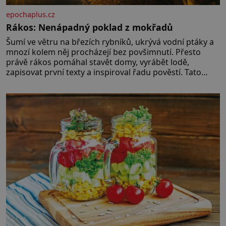
epochaplus.cz
Rákos: Nenápadný poklad z mokřadů
Šumí ve větru na březích rybníků, ukrývá vodní ptáky a
mnozí kolem něj procházejí bez povšimnutí. Přesto
právě rákos pomáhal stavět domy, vyrábět lodě,
zapisovat první texty a inspiroval řadu pověstí. Tato
skromná, ale užitečná rostlina provází člověka už tisíce
let. Většina lidí vnímá rákos jen jako obyčejnou kulisu
letního koupání. Stačí se však podívat