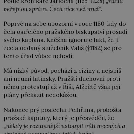
Podle kronikáře Jarlocha (1165–1228)
„řídila
veřejnou správu Čech více než muž“
.
Poprvé na sebe upozorní v roce 1180, kdy do
čela osiřelého pražského biskupství prosadí
svého kaplana. Kněžna ignoruje fakt, že jí
zcela oddaný služebník Vališ (†1182) se pro
tento úřad vůbec nehodí.
Má nízký původ, pochází z ciziny a nejspíš
ani neumí latinsky. Pražští duchovní proti
němu protestují až v Říši, Alžbětě však její
plány překazit nedokážou.
Nakonec prý poslechli Pelhřima, probošta
pražské kapituly, který je přesvědčil, že
„někdy je rozumnější ustoupit vůli mocných a
zbytečně nevyvolávat jejich hněv“
.