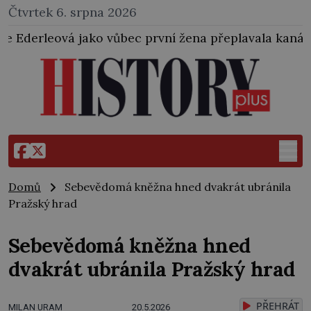
Čtvrtek 6. srpna 2026
ůbec první žena přeplavala kanál La Manche. Zabralo
Domů
Sebevědomá kněžna hned dvakrát ubránila
Pražský hrad
Sebevědomá kněžna hned
dvakrát ubránila Pražský hrad
PŘEHRÁT
MILAN URAM
20.5.2026