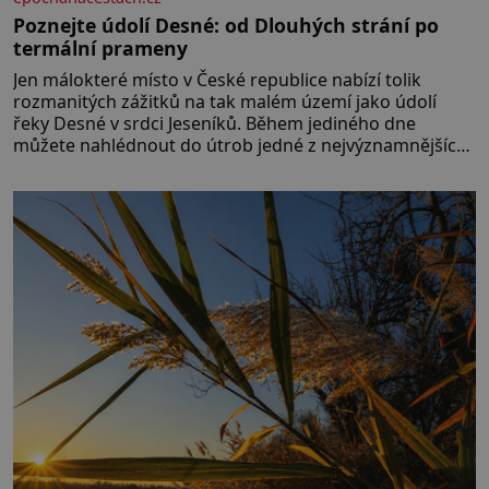
Poznejte údolí Desné: od Dlouhých strání po
termální prameny
Jen málokteré místo v České republice nabízí tolik
rozmanitých zážitků na tak malém území jako údolí
řeky Desné v srdci Jeseníků. Během jediného dne
můžete nahlédnout do útrob jedné z nejvýznamnějších
vodních elektráren v Evropě, vydat se na horské
hřebeny, projet se na koloběžce a den zakončit
poznáváním památek ve Velkých Losinách nebo v
termálním