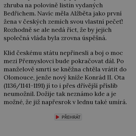
zhruba na polovině listin vydaných
Bedřichem. Navíc měla Alžběta jako první
žena v českých zemích svou vlastní pečeť!
Rozhodně se ale nedá říct, že by jejich
společná vláda byla zrovna úspěšná.
Klid českému státu nepřinesli a boj o moc
mezi Přemyslovci bude pokračovat dál. Po
manželově smrti se kněžna chtěla vrátit do
Olomouce, jenže nový kníže Konrád II. Ota
(1136/1141–1191) jí to i přes dřívější příslib
neumožnil. Dožije tak neznámo kde a je
možné, že již napřesrok v lednu také umírá.
PŘEHRÁT