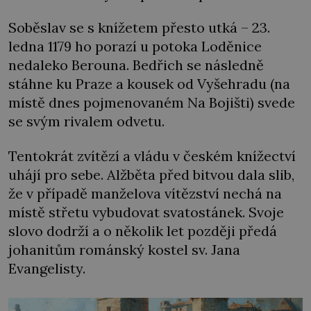
Soběslav se s knížetem přesto utká – 23.
ledna 1179 ho porazí u potoka Loděnice
nedaleko Berouna. Bedřich se následně
stáhne ku Praze a kousek od Vyšehradu (na
místě dnes pojmenovaném Na Bojišti) svede
se svým rivalem odvetu.
Tentokrát zvítězí a vládu v českém knížectví
uhájí pro sebe. Alžběta před bitvou dala slib,
že v případě manželova vítězství nechá na
místě střetu vybudovat svatostánek. Svoje
slovo dodrží a o několik let později předá
johanitům románský kostel sv. Jana
Evangelisty.