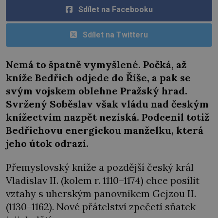
Sdílet na Facebooku
Sdílet na Twitteru
Nemá to špatně vymyšlené. Počká, až
kníže Bedřich odjede do Říše, a pak se
svým vojskem oblehne Pražský hrad.
Svržený Soběslav však vládu nad českým
knížectvím nazpět nezíská. Podcenil totiž
Bedřichovu energickou manželku, která
jeho útok odrazí.
Přemyslovský kníže a pozdější český král
Vladislav II. (kolem r. 1110–1174) chce posílit
vztahy s uherským panovníkem Gejzou II.
(1130–1162). Nové přátelství zpečetí sňatek