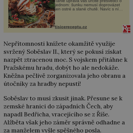
Tahle úprava vás určitě přesvědčí o
jednom: šunku nemusí doprovázet
jen ostré a slané chutě. Navíc s ní
nakrmíte poměrně hodně hladových
krků. Ingredience sádlo 3 kg šunky
vcelku 3 stroužky česneku hl...
tisicereceptu.cz
Nepřítomnosti knížete okamžitě využije
svržený Soběslav II., který se pokusí získat
nazpět ztracenou moc. S vojskem přitáhne k
Pražskému hradu, dobýt ho ale nedokáže.
Kněžna pečlivě zorganizovala jeho obranu a
útočníky za hradby nepustí!
Soběslav to musí zkusit jinak. Přesune se k
zemské hranici do západních Čech, aby
napadl Bedřicha, vracejícího se z Říše.
Alžběta však jeho záměr správně odhadne a
za manželem vyšle spěšného posla.