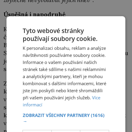
Úspěšná i napodruhé
Kauza s pražským biskupem hne žlučí i
Tyto webové stránky
českým velmožům, kteří podporovali
používají soubory cookie.
Bedřicha v honbě za knížecím stolcem.
K personalizaci obsahu, reklam a analýze
Správně odhadli, že s ním budou moct vcelku
návštěvnosti používáme soubory cookie.
jednoduše manipulovat, jenže nepočítali se
Informace o vašem používání našich
sveřepou Alžbětou.
stránek také sdílíme s našimi reklamními
a analytickými partnery, kteří je mohou
Zklamaní předáci se v létě 1182 vzbouří a
kombinovat s dalšími informacemi, které
jste jim poskytli nebo které shromáždili
knížecí pár vyženou ze země. Barbarossa
při vašem používání jejich služeb.
Více
však nemá pro jejich čin pochopení. Při
informací
setkání v bavorském Řezně jim pohrozí
krutou odplatou a Bedřich i jeho žena se tak
ZOBRAZIT VŠECHNY PARTNERY
(1616)
→
vracejí do Prahy. Klid v zemi přesto dlouho
nevydrží.