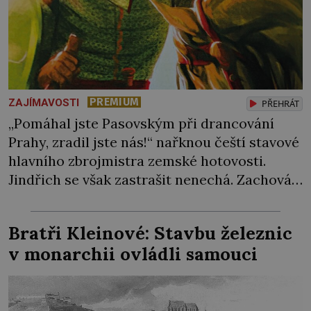
PREMIUM
ZAJÍMAVOSTI
PŘEHRÁT
„Pomáhal jste Pasovským při drancování
Prahy, zradil jste nás!“ nařknou čeští stavové
hlavního zbrojmistra zemské hotovosti.
Jindřich se však zastrašit nenechá. Zachová
chladnou hlavu a trestu unikne. Nicméně
cejchu zrádce se už nezbaví… Tři roky
Bratři Kleinové: Stavbu železnic
stačily! Škola pro něj není. Jindřich Michal
v monarchii ovládli samouci
Hýzrle z Chodů (1575–1665) se v ní nudí. 10letý
chlapec chce procestovat […]