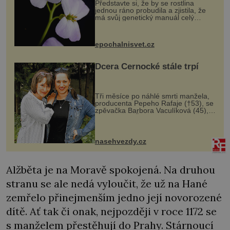
Představte si, že by se rostlina
jednou ráno probudila a zjistila, že
má svůj genetický manuál celý
dvakrát. Přesně to se občas v
přírodě stane – a podle nového
výzkumu to může být pro druhy
epochalnisvet.cz
vstupenka...
Dcera Černocké stále trpí
Tři měsíce po náhlé smrti manžela,
producenta Pepeho Rafaje (†53), se
zpěvačka Barbora Vaculíková (45),
dcera Petry Černocké (75), poprvé
ozvala veřejnosti. Na sociální síti
sdílela, že se snaží fung...
nasehvezdy.cz
Alžběta je na Moravě spokojená. Na druhou
stranu se ale nedá vyloučit, že už na Hané
zemřelo přinejmenším jedno její novorozené
dítě. Ať tak či onak, nejpozději v roce 1172 se
s manželem přestěhují do Prahy. Stárnoucí