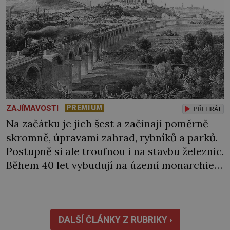
PREMIUM
ZAJÍMAVOSTI
PŘEHRÁT
Na začátku je jich šest a začínají poměrně
skromně, úpravami zahrad, rybníků a parků.
Postupně si ale troufnou i na stavbu železnic.
Během 40 let vybudují na území monarchie
třetinu všech tratí, tedy asi 3500 kilometrů!
Ohromně na tom zbohatnou… Podnikavého
ducha zdědí bratři Kleinové po otci
Johannovi (1756–1835), který má malý statek
DALŠÍ ČLÁNKY Z RUBRIKY ›