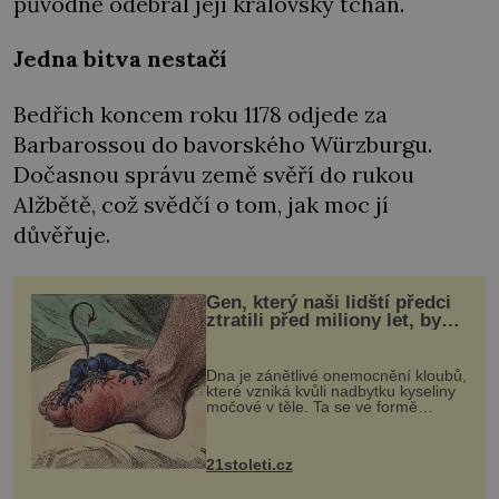
původně odebral její královský tchán.
Jedna bitva nestačí
Bedřich koncem roku 1178 odjede za
Barbarossou do bavorského Würzburgu.
Dočasnou správu země svěří do rukou
Alžbětě, což svědčí o tom, jak moc jí
důvěřuje.
Gen, který naši lidští předci
ztratili před miliony let, by
mohl pomoci s léčbou
„nemoci králů“
Dna je zánětlivé onemocnění kloubů,
které vzniká kvůli nadbytku kyseliny
močové v těle. Ta se ve formě
krystalků ukládá v blízkosti kloubů,
nejčastěji přitom postihuje palce na
nohou, a způsobuje bole...
21stoleti.cz