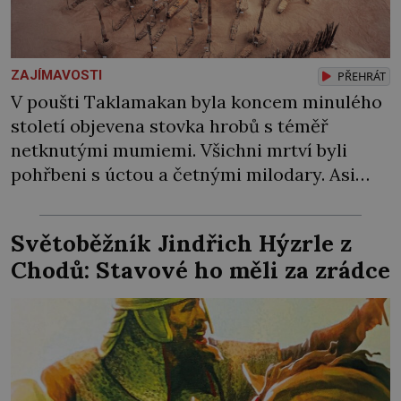
ZAJÍMAVOSTI
PŘEHRÁT
V poušti Taklamakan byla koncem minulého
století objevena stovka hrobů s téměř
netknutými mumiemi. Všichni mrtví byli
pohřbeni s úctou a četnými milodary. Asi
nejvíc přitom vědce zaujal hrob tříměsíčního
chlapečka s modrou filcovou čapkou, z níž se
Světoběžník Jindřich Hýzrle z
draly blonďaté vlásky. Fakt, že jsou těla
Chodů: Stavové ho měli za zrádce
dávných lidí nesmírně dobře zachovalá,
přičítají odborníci zdejším klimatickým
podmínkám. Sucho, prosolené písky a
extrémně […]