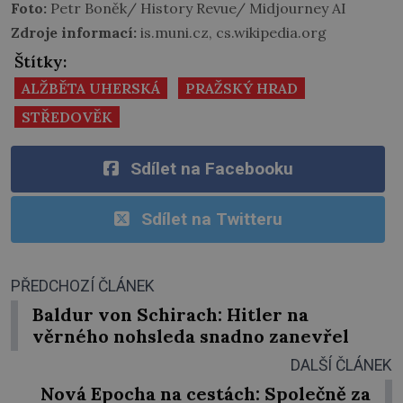
Foto:
Petr Boněk/ History Revue/ Midjourney AI
Zdroje informací:
is.muni.cz, cs.wikipedia.org
Štítky:
ALŽBĚTA UHERSKÁ
PRAŽSKÝ HRAD
STŘEDOVĚK
Sdílet na Facebooku
Sdílet na Twitteru
PŘEDCHOZÍ ČLÁNEK
Baldur von Schirach: Hitler na
věrného nohsleda snadno zanevřel
DALŠÍ ČLÁNEK
Nová Epocha na cestách: Společně za