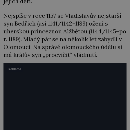
jejich dětí.
Nejspíše v roce 1157 se Vladislavův nejstarší
syn Bedřich (asi 1141/1142–1189) ožení s
uherskou princeznou Alžbětou (1144/1145–po
r. 1189). Mladý pár se na několik let zabydlí v
Olomouci. Na správě olomouckého údělu si
má králův syn „procvičit“ vládnutí.
Reklama