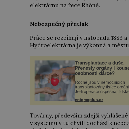
elektrárnu na řece Rhôně.
Nebezpečný přetlak
Práce se rozbíhají v listopadu 1883 a
Hydroelektrárna je výkonná a městu u
Transplantace a duše.
Přenesly orgány i kous
osobnosti dárce?
Ročně jsou v nemocnicích
transplantovány tisíce orgán
Je-li operace úspěšná, lidsk
tělo přijme darovaný orgán z
enigmaplus.cz
své a pacient může vést
plnohodnotný život. Ale co k
při transplantaci nepřijímám..
Továrny, především zdejší vyhlášené 
v systému v tu chvíli dochází k neb