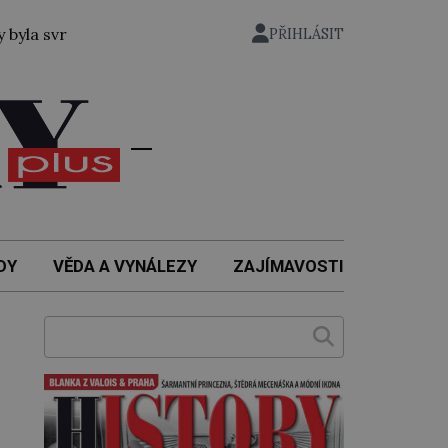
ržena atomová bomba i na japonské město Nagasaki. Zemřel
PŘIHLÁSIT
DY
VĚDA A VYNÁLEZY
ZAJÍMAVOSTI