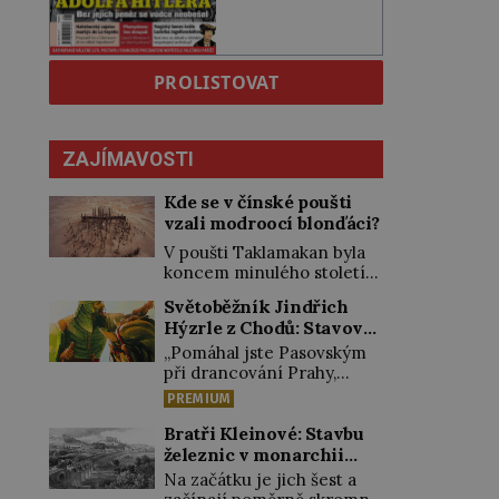
PROLISTOVAT
ZAJÍMAVOSTI
Kde se v čínské poušti
vzali modroocí blonďáci?
V poušti Taklamakan byla
koncem minulého století
objevena stovka hrobů
Světoběžník Jindřich
s téměř netknutými
Hýzrle z Chodů: Stavové
mumiemi. Všichni mrtví
ho měli za zrádce
byli pohřbeni s úctou a
„Pomáhal jste Pasovským
četnými milodary. Asi
při drancování Prahy,
nejvíc přitom vědce zaujal
zradil jste nás!“ nařknou
PREMIUM
hrob tříměsíčního
čeští stavové hlavního
chlapečka s modrou
zbrojmistra zemské
Bratři Kleinové: Stavbu
filcovou čapkou, z níž se
hotovosti. Jindřich se však
železnic v monarchii
draly blonďaté vlásky. Fakt,
zastrašit nenechá.
ovládli samouci
Na začátku je jich šest a
že jsou těla dávných lidí
Zachová chladnou hlavu a