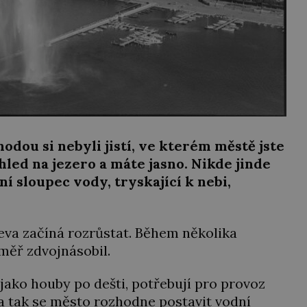
odou si nebyli jistí, ve kterém městě jste
pohled na jezero a máte jasno. Nikde jinde
í sloupec vody, tryskající k nebi,
neva začíná rozrůstat. Během několika
éměř zdvojnásobil.
í jako houby po dešti, potřebují pro provoz
 a tak se město rozhodne postavit vodní