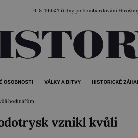
9. 8. 1945: Tři dny po bombardování Hirošimy byla sv
É OSOBNOSTI
VÁLKY A BITVY
HISTORICKÉ ZÁHA
vůli hodinářům
dotrysk vznikl kvůli