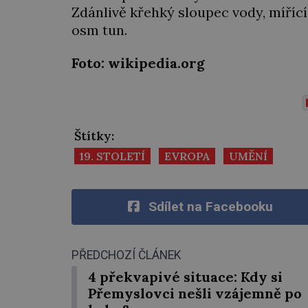
Zdánlivě křehký sloupec vody, mířící
osm tun.
Foto: wikipedia.org
Štítky:
19. STOLETÍ
EVROPA
UMĚNÍ
Sdílet na Facebooku
PŘEDCHOZÍ ČLÁNEK
4 překvapivé situace: Kdy si
Přemyslovci nešli vzájemně po