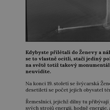
Kdybyste přilétali do Ženevy a náh
se to vlastně ocitli, stačí jediný 
na světě totiž takový monumentáln
neuvidíte.
Na konci 19. století se švýcarská Že
desetiletí se počet jejích obyvatel t
Řemeslníci, jejichž dílny tu přibývaj
svých strojů energii, hodně energie,