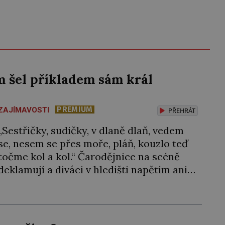
 šel příkladem sám král
PREMIUM
ZAJÍMAVOSTI
PŘEHRÁT
„Sestřičky, sudičky, v dlaně dlaň, vedem
se, nesem se přes moře, pláň, kouzlo teď
točme kol a kol.“ Čarodějnice na scéně
deklamují a diváci v hledišti napětím ani
nedýchají. Píše se rok 1606 a populární
anglický dramatik William Shakespeare
uvádí svou Tragédii o Macbethovi. Napsal
ji pro krále Jakuba I., jenž v roce 1603