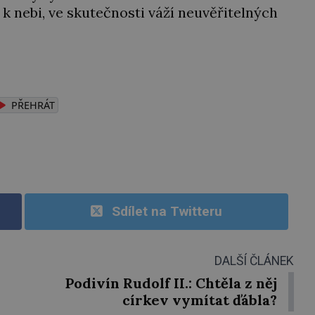
 k nebi, ve skutečnosti váží neuvěřitelných
PŘEHRÁT
Sdílet na Twitteru
DALŠÍ ČLÁNEK
Podivín Rudolf II.: Chtěla z něj
církev vymítat ďábla?