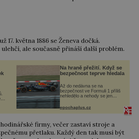
 už 17. května 1886 se Ženeva dočká.
lehčí, ale současně přináší další problém.
Na hraně přežití. Když se
ek
bezpečnost teprve hledala
Až do nedávna se na
bezpečnost ve Formuli 1 příliš
ů.
nehledělo a nehody se jen
é
vršily. Řada pilotů to poznala na
a
vlastní kůži, často s trvalými
epochaplus.cz
následky nebo bohužel i ztrátou
dyž
života. Dnes nepochopiteln...
.
hodinářské firmy, večer zastaví stroje a
ezpečnému přetlaku. Každý den tak musí být