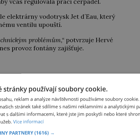
by včas regulovala práci čerpadel.
e elektrárny vodotrysk Jet d´Eau, který
nému ventilu upouští.
 technickým problémům,“
potvrzuje Hervé
nes provoz fontány zajišťuje.
e až 30 metrů. Jet d´Eau se rychle stává
v roce 1891 u příležitosti 600 výročí vzniku
 stránky používají soubory cookie.
promenádu u Ženevského jezera ve čtvrti
obsahu, reklam a analýze návštěvnosti používáme soubory cookie.
ašich stránek také sdílíme s našimi reklamními a analytickými par
 s dalšími informacemi, které jste jim poskytli nebo které shro
služeb.
Více informací
ík Jagellonský: Král dítě a jeho vláda na dálku
HNY PARTNERY
(1616) →
ve zlatem vyšívané peřince spokojeně žvatlá a natahuje