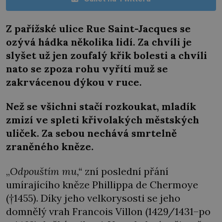
Z pařížské ulice Rue Saint-Jacques se
ozývá hádka několika lidí. Za chvíli je
slyšet už jen zoufalý křik bolesti a chvíli
nato se zpoza rohu vyřítí muž se
zakrvácenou dýkou v ruce.
Než se všichni stačí rozkoukat, mladík
zmizí ve spleti křivolakých městských
uliček. Za sebou nechává smrtelně
zraněného kněze.
„
Odpouštím mu,“
zní poslední přání
umírajícího kněze Phillippa de Chermoye
(†1455). Díky jeho velkorysosti se jeho
domnělý vrah Francois Villon (1429/1431–po