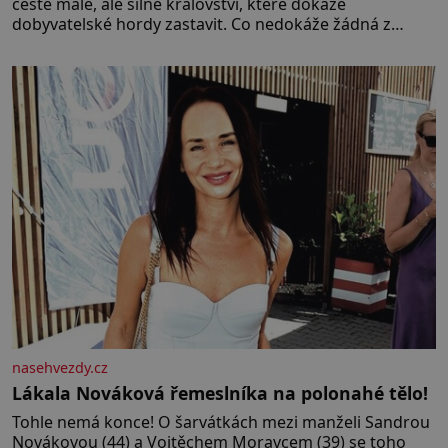
cestě malé, ale silné království, které dokáže
dobyvatelské hordy zastavit. Co nedokáže žádná z
asijských říší, co nedokážou Němci – to dokáže český
král. Nebo že by ne? Mongolové od roku 1223 postupují
podél Kaspického a Azovského moře,
nasehvezdy.cz
Lákala Nováková řemeslníka na polonahé tělo!
Tohle nemá konce! O šarvátkách mezi manželi Sandrou
Novákovou (44) a Vojtěchem Moravcem (39) se toho