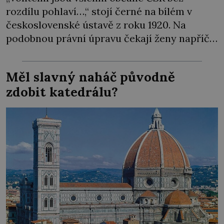
rozdílu pohlaví…,“ stojí černé na bílém v
československé ústavě z roku 1920. Na
podobnou právní úpravu čekají ženy napříč
celým světem dlouhá léta a často za ni
bojují… Politikaření bylo po dlouhá staletí
Měl slavný naháč původně
výsadou mužů. Samozřejmě, že se v průběhu
zdobit katedrálu?
dějin čas od času objevila nějaká velká
panovnice, ale daly […]