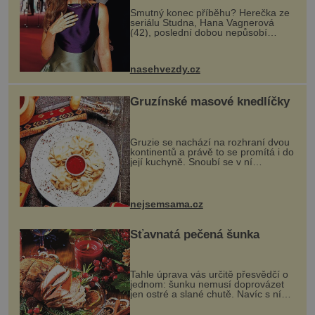
Smutný konec příběhu? Herečka ze
seriálu Studna, Hana Vagnerová
(42), poslední dobou nepůsobí
nejšťastněji. Ačkoli časy její anorexie
jsou už dávno pryč a opět se pyšnila
ženskými křivkami, najednou s...
nasehvezdy.cz
Gruzínské masové knedlíčky
Gruzie se nachází na rozhraní dvou
kontinentů a právě to se promítá i do
její kuchyně. Snoubí se v ní
evropské a asijské chutě a díky tomu
vznikají rozmanité a chuťově bohaté
pokrmy, které rozhodně st...
nejsemsama.cz
Šťavnatá pečená šunka
Tahle úprava vás určitě přesvědčí o
jednom: šunku nemusí doprovázet
jen ostré a slané chutě. Navíc s ní
nakrmíte poměrně hodně hladových
krků. Ingredience sádlo 3 kg šunky