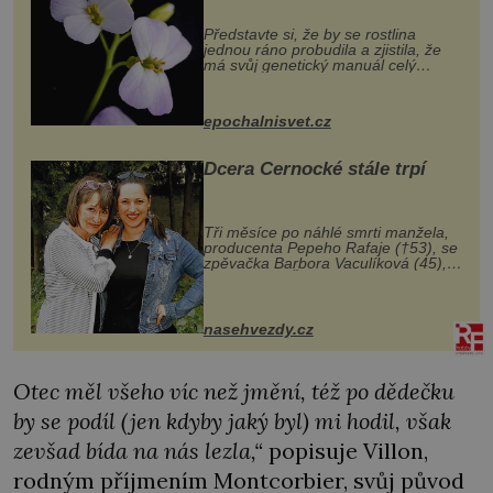
Představte si, že by se rostlina
jednou ráno probudila a zjistila, že
má svůj genetický manuál celý
dvakrát. Přesně to se občas v
přírodě stane – a podle nového
výzkumu to může být pro druhy
epochalnisvet.cz
vstupenka...
Dcera Černocké stále trpí
Tři měsíce po náhlé smrti manžela,
producenta Pepeho Rafaje (†53), se
zpěvačka Barbora Vaculíková (45),
dcera Petry Černocké (75), poprvé
ozvala veřejnosti. Na sociální síti
sdílela, že se snaží fung...
nasehvezdy.cz
Otec měl všeho víc než jmění, též po dědečku
by se podíl (jen kdyby jaký byl) mi hodil, však
zevšad bída na nás lezla,“
popisuje Villon,
rodným příjmením Montcorbier, svůj původ