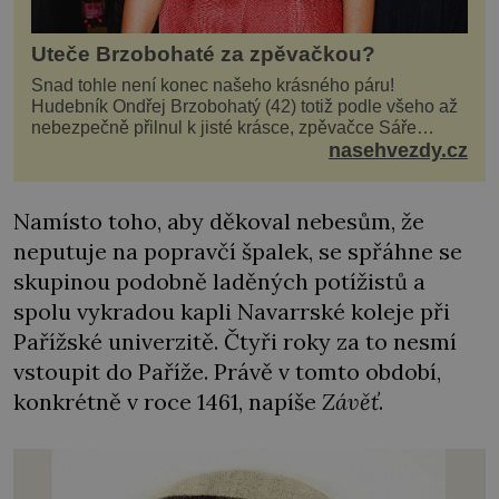
Uteče Brzobohaté za zpěvačkou?
Snad tohle není konec našeho krásného páru!
Hudebník Ondřej Brzobohatý (42) totiž podle všeho až
nebezpečně přilnul k jisté krásce, zpěvačce Sáře
Milfajtové (33), která jednou byla hostem v pořadu
nasehvezdy.cz
Inkognito, kde Ondřej účinkuje. Ondřej Brzobohatý (42).
Hned po natáčení prý za ní přišel s nabídkou, ž
Namísto toho, aby děkoval nebesům, že
neputuje na popravčí špalek, se spřáhne se
skupinou podobně laděných potížistů a
spolu vykradou kapli Navarrské koleje při
Pařížské univerzitě. Čtyři roky za to nesmí
vstoupit do Paříže. Právě v tomto období,
konkrétně v roce 1461, napíše
Závěť
.