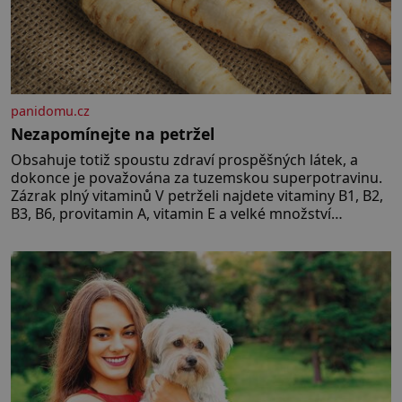
panidomu.cz
Nezapomínejte na petržel
Obsahuje totiž spoustu zdraví prospěšných látek, a
dokonce je považována za tuzemskou superpotravinu.
Zázrak plný vitaminů V petrželi najdete vitaminy B1, B2,
B3, B6, provitamin A, vitamin E a velké množství
vitamínu C (nejvíce ho má nať, dokonce třikrát více než
pomeranč, v kořeni je také, ale je ho desetkrát méně), a
kyselinu listovou. Ale