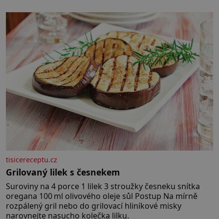
stavba, která byla po desetiletí symbolem sebevědomé
a prosperující židovské komunity. Brněnská Velká
synagoga byla slavnostně otevřena v roce
tisicereceptu.cz
Grilovaný lilek s česnekem
Suroviny na 4 porce 1 lilek 3 stroužky česneku snítka
oregana 100 ml olivového oleje sůl Postup Na mírně
rozpálený gril nebo do grilovací hliníkové misky
narovnejte nasucho kolečka lilku.