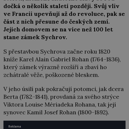
dočká o několik staletí později. Svůj vliv
ve Francii upevňují až do revoluce, pak se
část z nich přesune do českých zemí.
Jejich domovem se na více než 100 let
stane zámek Sychrov.
S přestavbou Sychrova začne roku 1820
kníže Karel Alain Gabriel Rohan (1764–1836),
který zámek výrazně rozšíří a zbaví ho
zchátralé věže, poškozené bleskem.
V jeho úsilí pak pokračují potomci, jak dcera
Berta (1782–1841), provdaná za svého strýce
Viktora Louise Mériadeka Rohana, tak její
synovec Kamil Josef Rohan (1800–1892).
Reklama