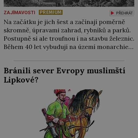
PREMIUM
ZAJÍMAVOSTI
PŘEHRÁT
Na začátku je jich šest a začínají poměrně
skromně, úpravami zahrad, rybníků a parků.
Postupně si ale troufnou i na stavbu železnic.
Během 40 let vybudují na území monarchie
třetinu všech tratí, tedy asi 3500 kilometrů!
Ohromně na tom zbohatnou… Podnikavého
Bránili sever Evropy muslimští
ducha zdědí bratři Kleinové po otci
Lipkové?
Johannovi (1756–1835), který má malý statek
na Jesenicku […]