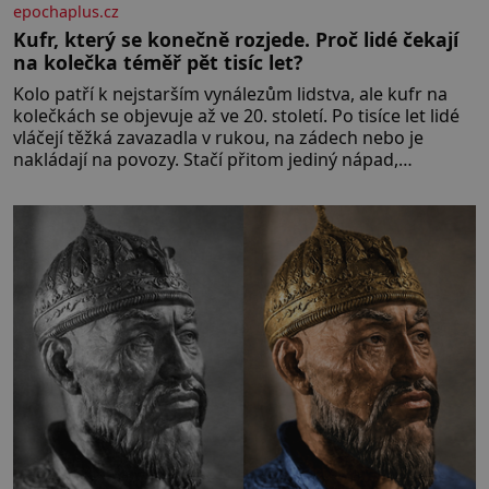
epochaplus.cz
Kufr, který se konečně rozjede. Proč lidé čekají
na kolečka téměř pět tisíc let?
Kolo patří k nejstarším vynálezům lidstva, ale kufr na
kolečkách se objevuje až ve 20. století. Po tisíce let lidé
vláčejí těžká zavazadla v rukou, na zádech nebo je
nakládají na povozy. Stačí přitom jediný nápad,
připevnit ke kufru kolečka. Jenže právě ten nikdo
dlouho nedostane. Až jednou se na letišti ozve věta,
která změní