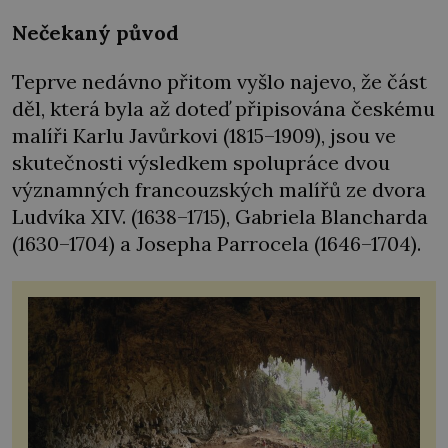
Nečekaný původ
Teprve nedávno přitom vyšlo najevo, že část
děl, která byla až doteď připisována českému
malíři Karlu Javůrkovi (1815–1909), jsou ve
skutečnosti výsledkem spolupráce dvou
významných francouzských malířů ze dvora
Ludvíka XIV. (1638–1715), Gabriela Blancharda
(1630–1704) a Josepha Parrocela (1646–1704).