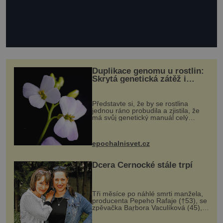
Duplikace genomu u rostlin:
Skrytá genetická zátěž i
evoluční výhoda
Představte si, že by se rostlina
jednou ráno probudila a zjistila, že
má svůj genetický manuál celý
dvakrát. Přesně to se občas v
přírodě stane – a podle nového
výzkumu to může být pro druhy
epochalnisvet.cz
vstupenka...
Dcera Černocké stále trpí
Tři měsíce po náhlé smrti manžela,
producenta Pepeho Rafaje (†53), se
zpěvačka Barbora Vaculíková (45),
dcera Petry Černocké (75), poprvé
ozvala veřejnosti. Na sociální síti