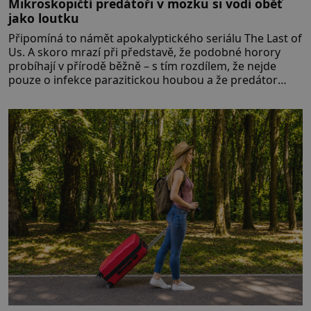
Mikroskopičtí predátoři v mozku si vodí oběť
jako loutku
Připomíná to námět apokalyptického seriálu The Last of
Us. A skoro mrazí při představě, že podobné horory
probíhají v přírodě běžně – s tím rozdílem, že nejde
pouze o infekce parazitickou houbou a že predátor
dokáže ovládat jen vývojově nesrovnatelně jednodušší
živočichy, než je člověk. Najít skutečné zombie není nic
nemožného ani v naší přírodě.