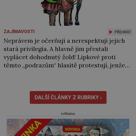
ZAJÍMAVOSTI
PŘEHRÁT
Neprávem je očerňují a nerespektují jejich
stará privilegia. A hlavně jim přestali
vyplácet dohodnutý žold! Lipkové proti
těmto „podrazům“ hlasitě protestují, jenže
spravedlnosti nedosáhnou. Proto se
rozhodnou vypovědět polské koruně
poslušnost a přeběhnou k Osmanům!
V Litvě se na počátku 15. století usazují první
DALŠÍ ČLÁNKY Z RUBRIKY ›
muslimští Tataři. Uprchli ze Zlaté Hordy
(říše rozkládající se ve východní […]
reklama