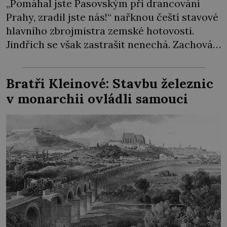
„Pomáhal jste Pasovským při drancování
Prahy, zradil jste nás!“ nařknou čeští stavové
hlavního zbrojmistra zemské hotovosti.
Jindřich se však zastrašit nenechá. Zachová
chladnou hlavu a trestu unikne. Nicméně
cejchu zrádce se už nezbaví… Tři roky
Bratři Kleinové: Stavbu železnic
stačily! Škola pro něj není. Jindřich Michal
v monarchii ovládli samouci
Hýzrle z Chodů (1575–1665) se v ní nudí. 10letý
chlapec chce procestovat […]