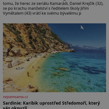
tomu, že herec ze seriálu Kamarádi, Daniel Krejčík (32),
se po krachu manželství s ředitelem školy Jiřím
Vymětalem (43) vrátí ke svému bývalému p
nejsemsama.cz
Sardinie: Karibik uprostřed Středomoří, který
vás okouzlí