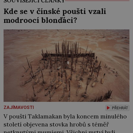
SOUVISEJÍCÍ ČLÁNKY
Kde se v čínské poušti vzali
modroocí blonďáci?
ZAJÍMAVOSTI
PŘEHRÁT
V poušti Taklamakan byla koncem minulého
století objevena stovka hrobů s téměř
netknutými mumiemi. Všichni mrtví byli