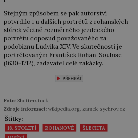
Stejným způsobem se pak autorství
potvrdilo i u dalších portrétů z rohanských
sbírek včetně rozměrného jezdeckého
portrétu doposud považovaného za
podobiznu Ludvíka XIV. Ve skutečnosti je
portrétovaným František Rohan-Soubise
(1630–1712), zadavatel celé zakázky.
PŘEHRÁT
Foto:
Shutterstock
Zdroje informací:
wikipedia.org, zamek-sychrov.cz
Štítky:
18. STOLETÍ
ROHANOVÉ
ŠLECHTA
UMĚNÍ