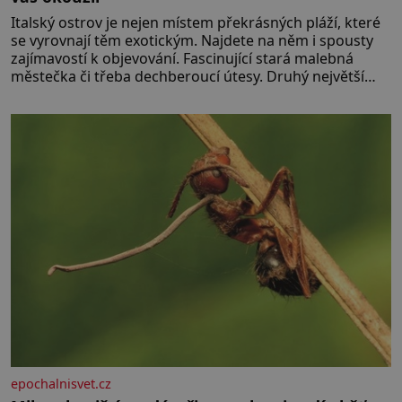
Italský ostrov je nejen místem překrásných pláží, které
se vyrovnají těm exotickým. Najdete na něm i spousty
zajímavostí k objevování. Fascinující stará malebná
městečka či třeba dechberoucí útesy. Druhý největší
italský ostrov o velikosti přibližně jedné třetiny České
republiky vás ohromí nejen svými plážemi s bílým
pískem jako v Karibiku, ale i divokou krajinou, také
bohatou historií i luxusem.Zjistěte,
epochalnisvet.cz