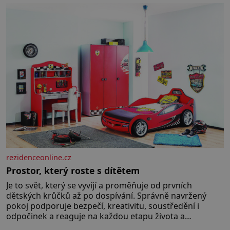
„pravých“ živoucích trpaslíků
konče. Dokonce jsou tu i první
inkubátory. I s předčasně
narozenými dětmi! Novorozenci,
umístění ve zdejším zařízení, jsou
[…]
rezidenceonline.cz
Prostor, který roste s dítětem
Je to svět, který se vyvíjí a proměňuje od prvních
dětských krůčků až po dospívání. Správně navržený
pokoj podporuje bezpečí, kreativitu, soustředění i
odpočinek a reaguje na každou etapu života a
specifické potřeby dítěte. Pro nejmenší je klíčová