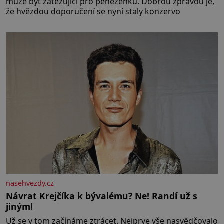
může být zatěžující pro peněženku. Dobrou zprávou je,
že hvězdou doporučení se nyní staly konzervo
nasehvezdy.cz
Návrat Krejčíka k bývalému? Ne! Randí už s
jiným!
Už se v tom začínáme ztrácet. Nejprve vše nasvědčovalo