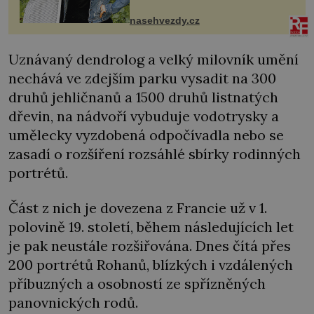
sdílela, že se snaží fung...
nasehvezdy.cz
Uznávaný dendrolog a velký milovník umění
nechává ve zdejším parku vysadit na 300
druhů jehličnanů a 1500 druhů listnatých
dřevin, na nádvoří vybuduje vodotrysky a
umělecky vyzdobená odpočívadla nebo se
zasadí o rozšíření rozsáhlé sbírky rodinných
portrétů.
Část z nich je dovezena z Francie už v 1.
polovině 19. století, během následujících let
je pak neustále rozšiřována. Dnes čítá přes
200 portrétů Rohanů, blízkých i vzdálených
příbuzných a osobností ze spřízněných
panovnických rodů.