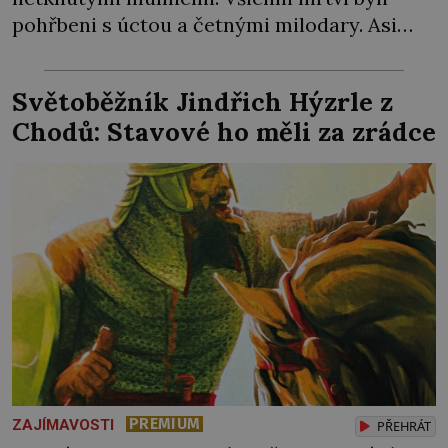
pohřbeni s úctou a četnými milodary. Asi
nejvíc přitom vědce zaujal hrob tříměsíčního
chlapečka s modrou filcovou čapkou, z níž se
Světoběžník Jindřich Hýzrle z
draly blonďaté vlásky. Fakt, že jsou těla
Chodů: Stavové ho měli za zrádce
dávných lidí nesmírně dobře zachovalá,
přičítají odborníci zdejším klimatickým
podmínkám. Sucho, prosolené písky a
extrémně […]
PREMIUM
ZAJÍMAVOSTI
PŘEHRÁT