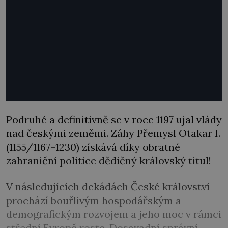
Podruhé a definitivně se v roce 1197 ujal vlády
nad českými zeměmi. Záhy Přemysl Otakar I.
(1155/1167–1230) získává díky obratné
zahraniční politice dědičný královský titul!
V následujících dekádách České království
prochází bouřlivým hospodářským a
demografickým rozvojem a jeho moc v rámci
střední Evropě roste. Dosavadní správní