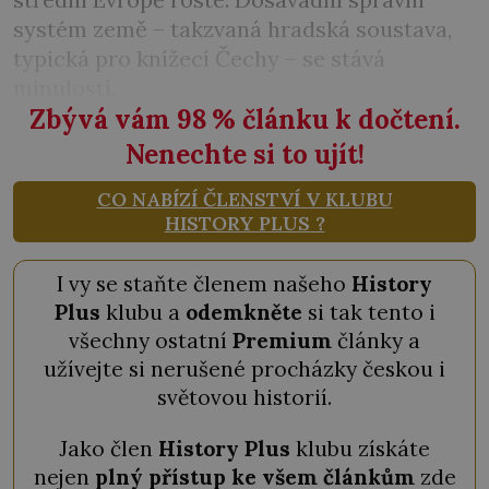
systém země – takzvaná hradská soustava,
typická pro knížecí Čechy – se stává
minulostí.
Zbývá vám 98
%
článku k dočtení.
Nenechte si to ujít!
CO NABÍZÍ ČLENSTVÍ V KLUBU
HISTORY PLUS ?
I vy se staňte členem našeho
History
Plus
klubu a
odemkněte
si tak tento i
všechny ostatní
Premium
články a
užívejte si nerušené procházky českou i
světovou historií.
Jako člen
History Plus
klubu získáte
nejen
plný přístup ke všem článkům
zde