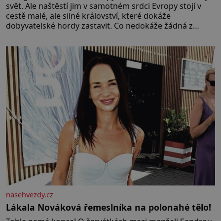
svět. Ale naštěstí jim v samotném srdci Evropy stojí v
cestě malé, ale silné království, které dokáže
dobyvatelské hordy zastavit. Co nedokáže žádná z
asijských říší, co nedokážou Němci – to dokáže český
král. Nebo že by ne? Mongolové od roku 1223 postupují
podél Kaspického a Azovského moře,
nasehvezdy.cz
Lákala Nováková řemeslníka na polonahé tělo!