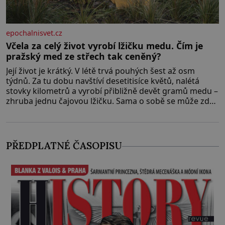
epochalnisvet.cz
Včela za celý život vyrobí lžičku medu. Čím je
pražský med ze střech tak ceněný?
Její život je krátký. V létě trvá pouhých šest až osm
týdnů. Za tu dobu navštíví desetitisíce květů, nalétá
stovky kilometrů a vyrobí přibližně devět gramů medu –
zhruba jednu čajovou lžičku. Sama o sobě se může zdát
bezvýznamná. Teprve když se spojí s dalšími desítkami
tisíc příslušnic svého včelstva, vznikne jeden z
nejdokonalejších organismů
PŘEDPLATNÉ ČASOPISU