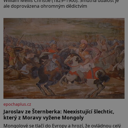
William Mellis Christie (1829–1900). Smutná událost je
ale doprovázena ohromným dědictvím
epochaplus.cz
Jaroslav ze Šternberka: Neexistující šlechtic,
který z Moravy vyžene Mongoly
Mongolové se tlačí do Evropy a hrozí, že ovládnou celý