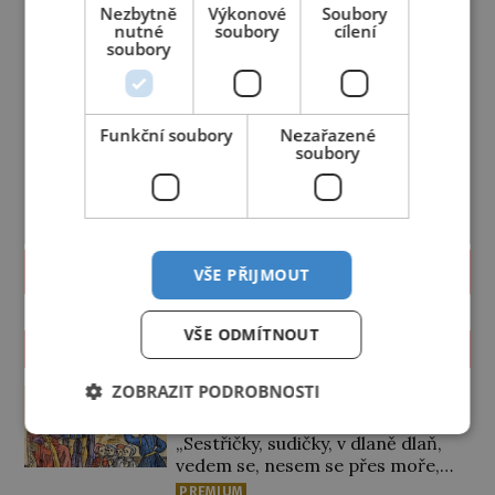
Nezbytně
Výkonové
Soubory
nutné
soubory
cílení
soubory
Funkční soubory
Nezařazené
soubory
PROLISTOVAT
VŠE PŘIJMOUT
VŠE ODMÍTNOUT
ZAJÍMAVOSTI
Hon na čarodějnice: Lovcům
ZOBRAZIT PODROBNOSTI
šel příkladem sám král
„Sestřičky, sudičky, v dlaně dlaň,
vedem se, nesem se přes moře,
pláň, kouzlo teď točme kol a kol.“
PREMIUM