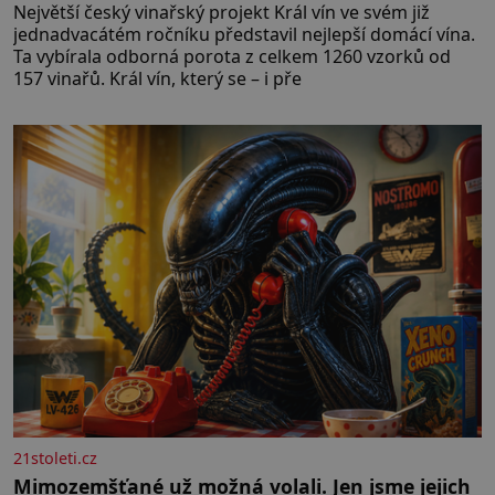
Největší český vinařský projekt Král vín ve svém již
jednadvacátém ročníku představil nejlepší domácí vína.
Ta vybírala odborná porota z celkem 1260 vzorků od
157 vinařů. Král vín, který se – i pře
21stoleti.cz
Mimozemšťané už možná volali. Jen jsme jejich