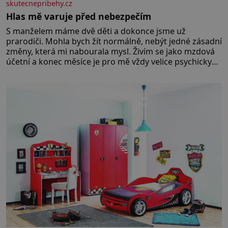
skutecnepribehy.cz
Hlas mě varuje před nebezpečím
S manželem máme dvě děti a dokonce jsme už
prarodiči. Mohla bych žít normálně, nebýt jedné zásadní
změny, která mi nabourala mysl. Živím se jako mzdová
účetní a konec měsíce je pro mě vždy velice psychicky
náročným obdobím. Od té chvíle, co máme vnoučata,
mi dcera čím dál častěji volá o pomoc, co se hlídání týče.
Dalo by se