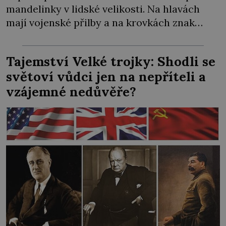
mandelinky v lidské velikosti. Na hlavách
mají vojenské přilby a na krovkách znak
amerického dolaru. Nechybí ani tlustý
boháč, atomovka, Hitlerův Mein Kampf,
Tajemství Velké trojky: Shodli se
pohozená kniha o bakteriologické válce a
světoví vůdci jen na nepříteli a
mapa Československa uprostřed stolu.
vzájemné nedůvěře?
Komunisté moc dobře vědí, proč tyhle
obrázky zaplavují naše města i obce. […]