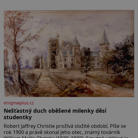
nebo pomocí klimatizace. Jenže ne vždycky můžeme být
v jejich blízkosti. Nemusíte však zoufat. Pokud budete
mít promyšlený jídelníček, žadné pařáky si na vás
enigmaplus.cz
Nešťastný duch oběšené milenky děsí
studentky
Robert Jaffrey Christie prožívá složité období. Píše se
rok 1900 a právě skonal jeho otec, známý továrník