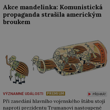
neláme. Prostě na stavbě „zaměstná“
Akce mandelinka: Komunistická
politické vězně! Generál Francisco Franco
propaganda strašila americkým
(1892–1975) to dokázal. Občanská válka ve
broukem
Španělsku skončila na jaře roku 1939 jeho
vítězstvím. […]
PREMIUM
VÝZNAMNÉ UDÁLOSTI
PŘEHRÁT
Při zasedání hlavního vojenského štábu stojí
naproti prezidentu Trumanovi nastoupené