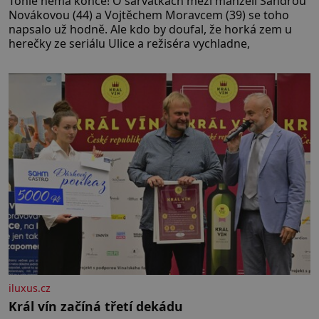
Tohle nemá konce! O šarvátkách mezi manželi Sandrou
Novákovou (44) a Vojtěchem Moravcem (39) se toho
napsalo už hodně. Ale kdo by doufal, že horká zem u
herečky ze seriálu Ulice a režiséra vychladne,
iluxus.cz
Král vín začíná třetí dekádu