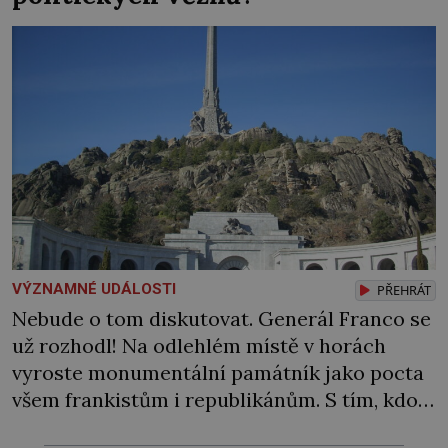
VÝZNAMNÉ UDÁLOSTI
PŘEHRÁT
Nebude o tom diskutovat. Generál Franco se
už rozhodl! Na odlehlém místě v horách
vyroste monumentální památník jako pocta
všem frankistům i republikánům. S tím, kdo
ho vybuduje, si španělský diktátor hlavu