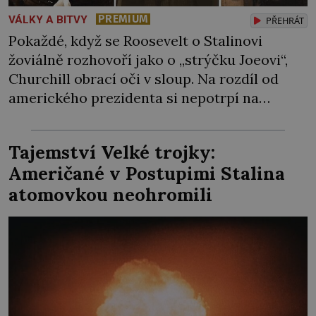
PREMIUM
VÁLKY A BITVY
PŘEHRÁT
Pokaždé, když se Roosevelt o Stalinovi
žoviálně rozhovoří jako o „strýčku Joeovi“,
Churchill obrací oči v sloup. Na rozdíl od
amerického prezidenta si nepotrpí na
přetvařování, a už vůbec nehodlá
sovětskému diktátorovi nijak poklonkovat.
Tajemství Velké trojky:
Mají zrovna společný cíl, tím to začíná a
Američané v Postupimi Stalina
končí. Nedělá si iluze, že jejich spojenectví
atomovkou neohromili
přežije Hitlera… „Země Osy již […]