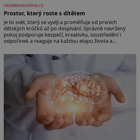
rezidenceonline.cz
Prostor, který roste s dítětem
Je to svět, který se vyvíjí a proměňuje od prvních
dětských krůčků až po dospívání. Správně navržený
pokoj podporuje bezpečí, kreativitu, soustředění i
odpočinek a reaguje na každou etapu života a
specifické potřeby dítěte. Pro nejmenší je klíčová
jednoduchost, měkkost a bezpečí, proto by pokoj
miminka měl působit především klidně a útulně.
Předškolní věk je