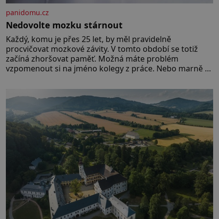
panidomu.cz
Nedovolte mozku stárnout
Každý, komu je přes 25 let, by měl pravidelně
procvičovat mozkové závity. V tomto období se totiž
začíná zhoršovat paměť. Možná máte problém
vzpomenout si na jméno kolegy z práce. Nebo marně v
paměti lovíte název knížky, kterou jste nedávno přečetli.
Je to opravdu tak, s věkem jako kdyby se paměť
rozhodla stávkovat. Cvičte