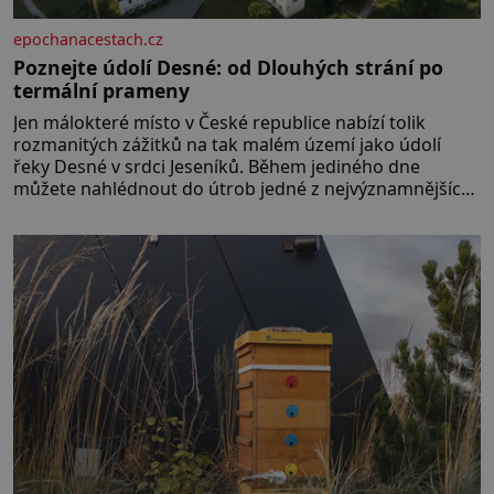
epochanacestach.cz
Poznejte údolí Desné: od Dlouhých strání po
termální prameny
Jen málokteré místo v České republice nabízí tolik
rozmanitých zážitků na tak malém území jako údolí
řeky Desné v srdci Jeseníků. Během jediného dne
můžete nahlédnout do útrob jedné z nejvýznamnějších
vodních elektráren v Evropě, vydat se na horské
hřebeny, projet se na koloběžce a den zakončit
poznáváním památek ve Velkých Losinách nebo v
termálním