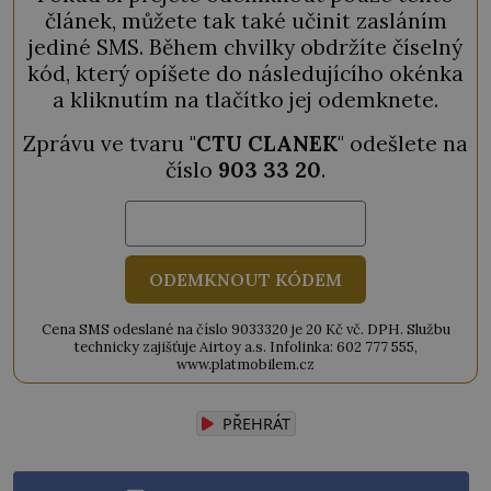
článek, můžete tak také učinit zasláním
jediné SMS. Během chvilky obdržíte číselný
kód, který opíšete do následujícího okénka
a kliknutím na tlačítko jej odemknete.
Zprávu ve tvaru "
CTU CLANEK
" odešlete na
číslo
903 33 20
.
ODEMKNOUT KÓDEM
Cena SMS odeslané na číslo 9033320 je 20 Kč vč. DPH. Službu
technicky zajišťuje Airtoy a.s. Infolinka: 602 777 555,
www.platmobilem.cz
PŘEHRÁT