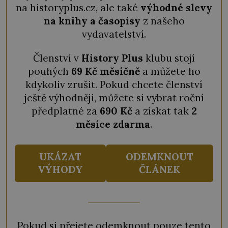
na historyplus.cz, ale také
výhodné slevy
na knihy a časopisy
z našeho
vydavatelství.
Členství v
History Plus
klubu stojí
pouhých
69 Kč měsíčně
a můžete ho
kdykoliv zrušit. Pokud chcete členství
ještě výhodněji, můžete si vybrat roční
předplatné za
690 Kč
a získat tak
2
měsíce zdarma
.
UKÁZAT
ODEMKNOUT
VÝHODY
ČLÁNEK
Pokud si přejete odemknout pouze tento