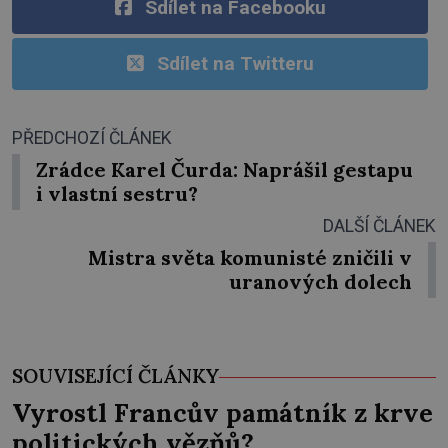
Sdílet na Facebooku
Sdílet na Twitteru
PŘEDCHOZÍ ČLÁNEK
Zrádce Karel Čurda: Naprášil gestapu
i vlastní sestru?
DALŠÍ ČLÁNEK
Mistra světa komunisté zničili v
uranových dolech
SOUVISEJÍCÍ ČLÁNKY
Vyrostl Francův památník z krve
politických vězňů?