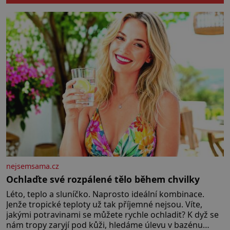
počínaje a vesničkou plnou
„pravých“ živoucích trpaslíků
konče. Dokonce jsou tu i první
inkubátory. I s předčasně
narozenými dětmi! Novorozenci,
umístění ve zdejším zařízení, jsou
[…]
nejsemsama.cz
Ochlaďte své rozpálené tělo během chvilky
Léto, teplo a sluníčko. Naprosto ideální kombinace.
Jenže tropické teploty už tak příjemné nejsou. Víte,
jakými potravinami se můžete rychle ochladit? K dyž se
nám tropy zaryjí pod kůži, hledáme úlevu v bazénu