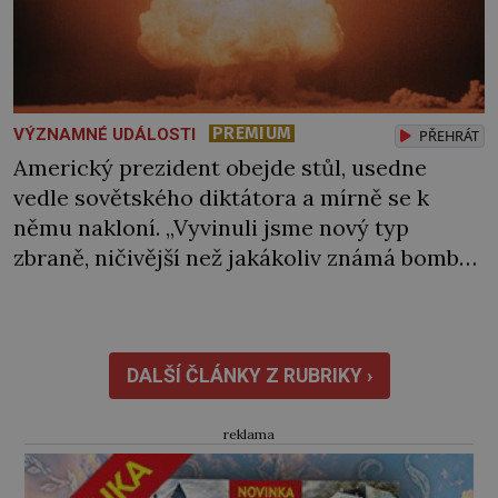
PREMIUM
VÝZNAMNÉ UDÁLOSTI
PŘEHRÁT
Americký prezident obejde stůl, usedne
vedle sovětského diktátora a mírně se k
němu nakloní. „Vyvinuli jsme nový typ
zbraně, ničivější než jakákoliv známá bomba,“
sdělí mu a bedlivě pozoruje, jak na informaci
zareaguje. Stalin však k jeho překvapení
nehne ani brvou. Jediný vlas se mu nepohne
na hlavě. Chápe vůbec, co mu Truman právě
DALŠÍ ČLÁNKY Z RUBRIKY ›
řekl, […]
reklama