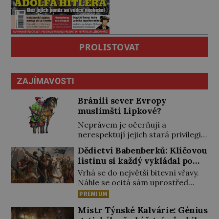
PROLISTOVAT
ZAJÍMAVOSTI
Bránili sever Evropy
muslimští Lipkové?
Neprávem je očerňují a
nerespektují jejich stará privilegia.
A hlavně jim přestali vyplácet
Dědictví Babenberků: Klíčovou
dohodnutý žold! Lipkové proti
listinu si každý vykládal po
těmto „podrazům“ hlasitě
svém
Vrhá se do největší bitevní vřavy.
protestují, jenže spravedlnosti
Náhle se ocitá sám uprostřed
nedosáhnou. Proto se rozhodnou
nepřátel. Nikdo z jeho věrných si
vypovědět polské koruně
PREMIUM
toho ani nepovšiml. Rakouský
poslušnost a přeběhnou k
Mistr Týnské Kalvárie: Génius
vévoda Fridrich II. padne 15.
Osmanům! V Litvě se na počátku