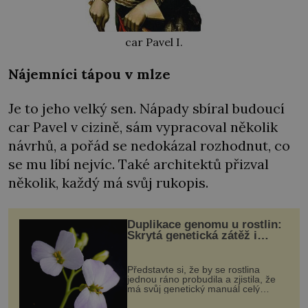
car Pavel I.
Nájemníci tápou v mlze
Je to jeho velký sen. Nápady sbíral budoucí
car Pavel v cizině, sám vypracoval několik
návrhů, a pořád se nedokázal rozhodnut, co
se mu líbí nejvíc. Také architektů přizval
několik, každý má svůj rukopis.
Duplikace genomu u rostlin:
Skrytá genetická zátěž i
evoluční výhoda
Představte si, že by se rostlina
jednou ráno probudila a zjistila, že
má svůj genetický manuál celý
dvakrát. Přesně to se občas v
přírodě stane – a podle nového