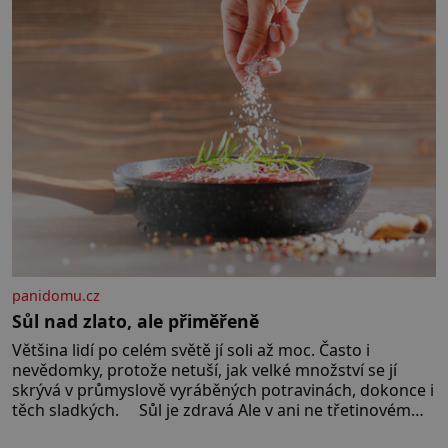
panidomu.cz
Sůl nad zlato, ale přiměřeně
Většina lidí po celém světě jí soli až moc. Často i
nevědomky, protože netuší, jak velké množství se jí
skrývá v průmyslově vyráběných potravinách, dokonce i
těch sladkých. Sůl je zdravá Ale v ani ne třetinovém
množství, než je pro většinu populace běžné. Její