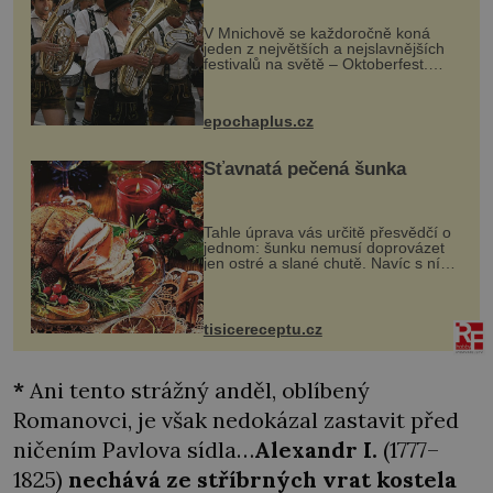
festival světa
V Mnichově se každoročně koná
jeden z největších a nejslavnějších
festivalů na světě – Oktoberfest.
Každý rok přiláká miliony
návštěvníků, kteří si vychutnávají
pivo, tradiční jídlo a bavorskou
epochaplus.cz
kultur...
Šťavnatá pečená šunka
Tahle úprava vás určitě přesvědčí o
jednom: šunku nemusí doprovázet
jen ostré a slané chutě. Navíc s ní
nakrmíte poměrně hodně hladových
krků. Ingredience sádlo 3 kg šunky
vcelku 3 stroužky česneku hl...
tisicereceptu.cz
*
Ani tento strážný anděl, oblíbený
Romanovci, je však nedokázal zastavit před
ničením Pavlova sídla…
Alexandr I.
(1777–
1825)
nechává ze stříbrných vrat kostela