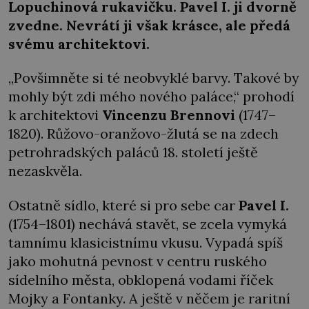
Lopuchinová rukavičku. Pavel I. ji dvorně
zvedne. Nevrátí ji však krásce, ale předá
svému architektovi.
„Povšimněte si té neobvyklé barvy. Takové by
mohly být zdi mého nového paláce,“ prohodí
k architektovi
Vincenzu
Brennovi
(1747–
1820). Růžovo-oranžovo-žlutá se na zdech
petrohradských paláců 18. století ještě
nezaskvěla.
Ostatně sídlo, které si pro sebe car
Pavel I.
(1754–1801) nechává stavět, se zcela vymyká
tamnímu klasicistnímu vkusu. Vypadá spíš
jako mohutná pevnost v centru ruského
sídelního města, obklopená vodami říček
Mojky a Fontanky. A ještě v něčem je raritní