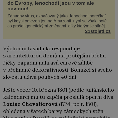
do Evropy, lenochodi jsou v tom ale
nevinně!
Záhadný virus, označovaný jako „lenochodí horečka“
byl kdysi omezen jen na Amazonii, nyní se však, poté
co prošel genetickými změnami, díky kterým je silnější,
šíří po celé Americe a první případy se objevily už i v
21stoleti.cz
Evropě. Máme se bát? Virus oropouche (čti oropuče),
jak se odborně nazývá, byl až do
Východní fasáda koresponduje
s architekturou domů na protějším břehu
říčky, západní nahrává carově zálibě
v přehnané dekorativnosti. Bohužel si svého
skvostu užívá pouhých 40 dní.
Ještě večer 10. března 1801 (podle juliánského
kalendáře) mu tu zapěla proslulá operní diva
Louise Chevalierová
(1774–po r. 1801),
oblečená v šatech barvy zámeckých stěn.