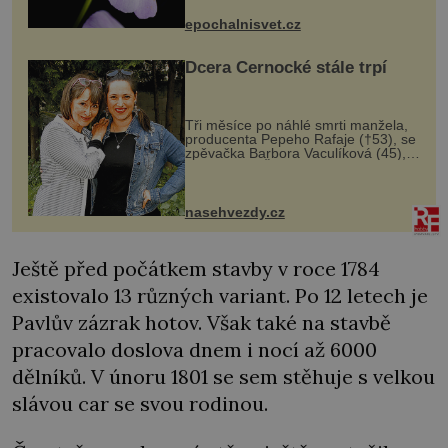
výzkumu to může být pro druhy
epochalnisvet.cz
vstupenka...
Dcera Černocké stále trpí
Tři měsíce po náhlé smrti manžela,
producenta Pepeho Rafaje (†53), se
zpěvačka Barbora Vaculíková (45),
dcera Petry Černocké (75), poprvé
ozvala veřejnosti. Na sociální síti
sdílela, že se snaží fung...
nasehvezdy.cz
Ještě před počátkem stavby v roce 1784
existovalo 13 různých variant. Po 12 letech je
Pavlův zázrak hotov. Však také na stavbě
pracovalo doslova dnem i nocí až 6000
dělníků. V únoru 1801 se sem stěhuje s velkou
slávou car se svou rodinou.