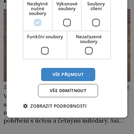
Nezbytně
Výkonové
Soubory
nutné
soubory
cílení
soubory
Funkční soubory
Nezařazené
soubory
VŠE PŘIJMOUT
ZAJÍMAVOSTI
PŘEHRÁT
VŠE ODMÍTNOUT
V poušti Taklamakan byla koncem minulého
století objevena stovka hrobů s téměř
ZOBRAZIT PODROBNOSTI
netknutými mumiemi. Všichni mrtví byli
pohřbeni s úctou a četnými milodary. Asi
nejvíc přitom vědce zaujal hrob tříměsíčního