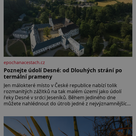
epochanacestach.cz
Poznejte údolí Desné: od Dlouhých strání po
termální prameny
Jen málokteré místo v České republice nabízí tolik
rozmanitých zážitků na tak malém území jako údolí
řeky Desné v srdci Jeseníků. Během jediného dne
můžete nahlédnout do útrob jedné z nejvýznamnějších
vodních elektráren v Evropě, vydat se na horské
hřebeny, projet se na koloběžce a den zakončit
poznáváním památek ve Velkých Losinách nebo v
termálním