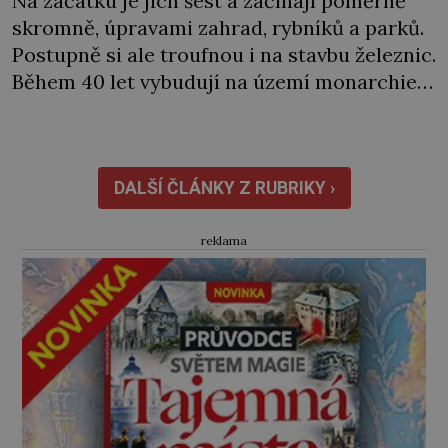
Na začátku je jich šest a začínají poměrně
skromně, úpravami zahrad, rybníků a parků.
Postupně si ale troufnou i na stavbu železnic.
Během 40 let vybudují na území monarchie
třetinu všech tratí, tedy asi 3500 kilometrů!
Ohromně na tom zbohatnou… Podnikavého
ducha zdědí bratři Kleinové po otci
Johannovi (1756–1835), který má malý statek
DALŠÍ ČLÁNKY Z RUBRIKY ›
na Jesenicku […]
reklama