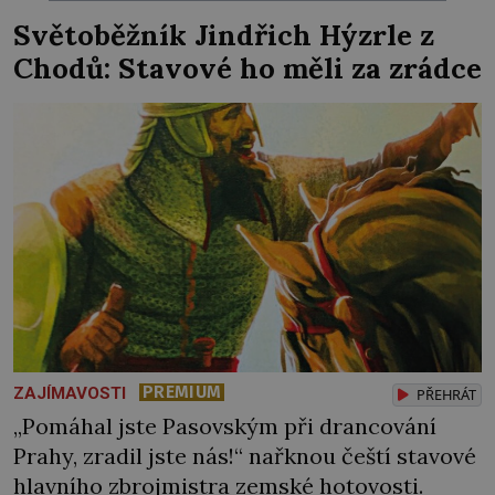
chlapečka s modrou filcovou čapkou, z níž se
Světoběžník Jindřich Hýzrle z
draly blonďaté vlásky. Fakt, že jsou těla
Chodů: Stavové ho měli za zrádce
dávných lidí nesmírně dobře zachovalá,
přičítají odborníci zdejším klimatickým
podmínkám. Sucho, prosolené písky a
extrémně […]
PREMIUM
ZAJÍMAVOSTI
PŘEHRÁT
„Pomáhal jste Pasovským při drancování
Prahy, zradil jste nás!“ nařknou čeští stavové
hlavního zbrojmistra zemské hotovosti.