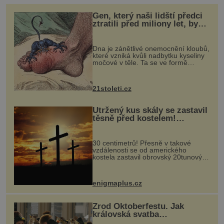
Gen, který naši lidští předci
ztratili před miliony let, by
mohl pomoci s léčbou
„nemoci králů“
Dna je zánětlivé onemocnění kloubů,
které vzniká kvůli nadbytku kyseliny
močové v těle. Ta se ve formě
krystalků ukládá v blízkosti kloubů,
nejčastěji přitom postihuje palce na
nohou, a způsobuje bole...
21stoleti.cz
Utržený kus skály se zastavil
těsně před kostelem!
Ochránila ho boží síla?
30 centimetrů! Přesně v takové
vzdálenosti se od amerického
kostela zastavil obrovský 20tunový
balvan, který se v květnu 2014
nečekaně odtrhl od nedaleké skály
při její demolici. Podle místních stojí
enigmaplus.cz
...
Zrod Oktoberfestu. Jak
královská svatba
odstartovala největší pivní