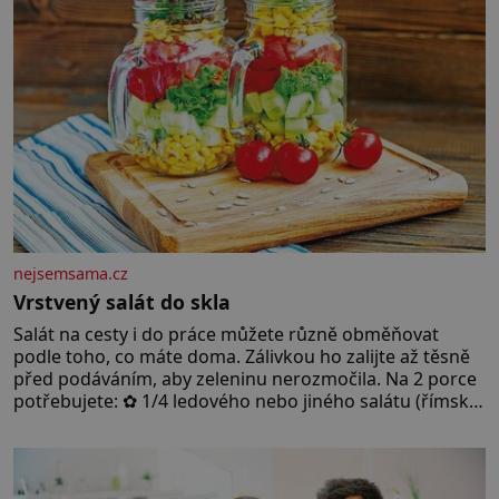
nejsemsama.cz
Vrstvený salát do skla
Salát na cesty i do práce můžete různě obměňovat
podle toho, co máte doma. Zálivkou ho zalijte až těsně
před podáváním, aby zeleninu nerozmočila. Na 2 porce
potřebujete: ✿ 1/4 ledového nebo jiného salátu (římský
salát, polníček…) ✿ 1 malá konzerva kukuřice ✿ ½
okurky ✿ 2 rajčata Zálivka: ✿ 4 lžíce olivového oleje ✿ 1
lžíci citronové šťávy ✿ ½ stroužku