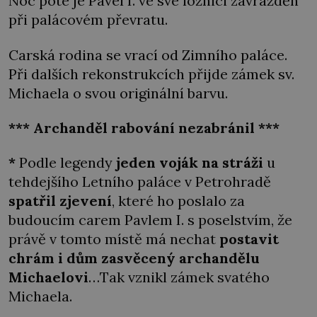
Noc poté je Pavel I. ve své ložnici zavražděn
při palácovém převratu.
Carská rodina se vrací od Zimního paláce.
Při dalších rekonstrukcích přijde zámek sv.
Michaela o svou originální barvu.
*** Archanděl rabování nezabránil ***
*
Podle legendy
jeden voják na stráži
u
tehdejšího Letního paláce v Petrohradě
spatřil
zjevení
, které ho poslalo za
budoucím carem Pavlem I. s poselstvím, že
právě v tomto místě má nechat
postavit
chrám i dům zasvěcený archandělu
Michaelovi
…Tak vznikl zámek svatého
Michaela.