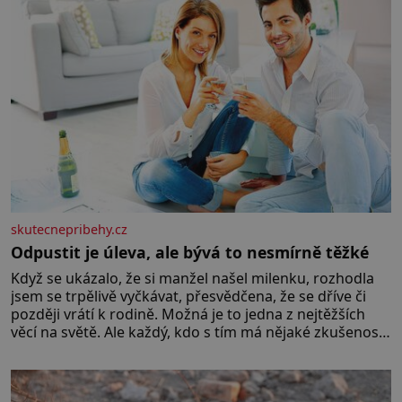
skutecnepribehy.cz
Odpustit je úleva, ale bývá to nesmírně těžké
Když se ukázalo, že si manžel našel milenku, rozhodla
jsem se trpělivě vyčkávat, přesvědčena, že se dříve či
později vrátí k rodině. Možná je to jedna z nejtěžších
věcí na světě. Ale každý, kdo s tím má nějaké zkušenosti,
se zapřísahá, že pokud odpustíte, znatelně se vám uleví.
Když se ke mně doneslo, že si manžel pořídil milenku,