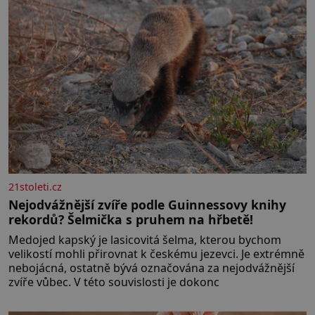
21stoleti.cz
Nejodvážnější zvíře podle Guinnessovy knihy
rekordů? Šelmička s pruhem na hřbetě!
Medojed kapský je lasicovitá šelma, kterou bychom
velikostí mohli přirovnat k českému jezevci. Je extrémně
nebojácná, ostatně bývá označována za nejodvážnější
zvíře vůbec. V této souvislosti je dokonc