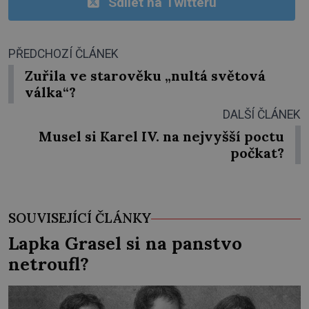
Sdílet na Twitteru
PŘEDCHOZÍ ČLÁNEK
Zuřila ve starověku „nultá světová
válka“?
DALŠÍ ČLÁNEK
Musel si Karel IV. na nejvyšší poctu
počkat?
SOUVISEJÍCÍ ČLÁNKY
Lapka Grasel si na panstvo
netroufl?