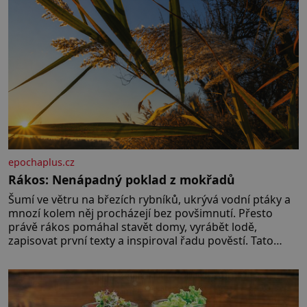
epochaplus.cz
Rákos: Nenápadný poklad z mokřadů
Šumí ve větru na březích rybníků, ukrývá vodní ptáky a
mnozí kolem něj procházejí bez povšimnutí. Přesto
právě rákos pomáhal stavět domy, vyrábět lodě,
zapisovat první texty a inspiroval řadu pověstí. Tato
skromná, ale užitečná rostlina provází člověka už tisíce
let. Většina lidí vnímá rákos jen jako obyčejnou kulisu
letního koupání. Stačí se však podívat