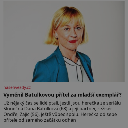
základní složky– sodík a chlór – jsou zásadní pro
správné hospodaření
nasehvezdy.cz
Vyměnil Batulkovou přítel za mladší exemplář?
Už nějaký čas se lidé ptali, jestli jsou herečka ze seriálu
Slunečná Dana Batulková (68) a její partner, režisér
Ondřej Zajíc (56), ještě vůbec spolu. Herečka od sebe
přítele od samého začátku odhán