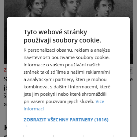
Tyto webové stránky
používají soubory cookie.
K personalizaci obsahu, reklam a analýze
návštěvnosti používáme soubory cookie.
Informace o vašem používání našich
ZAJÍMAVOSTI
PŘEHRÁT
stránek také sdílíme s našimi reklamními
Strhne ji z postele, sváže ji a krutě zbije. „Kde
a analytickými partnery, kteří je mohou
jsou peníze?“ naléhá Grasel na starou
kombinovat s dalšími informacemi, které
jste jim poskytli nebo které shromáždili
švadlenku. Když mu to neprozradí – ostatně
při vašem používání jejich služeb.
Více
ani nemůže, protože žádné nemá, spokojí se
informací
lupič s několika měďáky a štůčky látky.
Zraněná žena pár dní nato umírá. Je to muž
ZOBRAZIT VŠECHNY PARTNERY
(1616)
→
Kde se v čínské poušti vzali
nebývale krutý. Jeho činy budí hrůzu ještě
modroocí blonďáci?
dlouho po jeho smrti […]