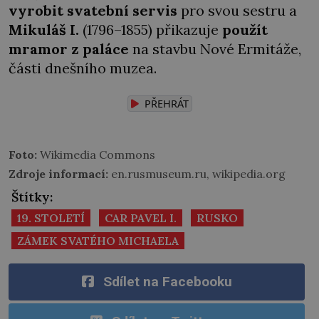
vyrobit svatební servis
pro svou sestru a
Mikuláš I.
(1796–1855) přikazuje
použít
mramor z paláce
na stavbu Nové Ermitáže,
části dnešního muzea.
PŘEHRÁT
Foto:
Wikimedia Commons
Zdroje informací:
en.rusmuseum.ru, wikipedia.org
Štítky:
19. STOLETÍ
CAR PAVEL I.
RUSKO
ZÁMEK SVATÉHO MICHAELA
Sdílet na Facebooku