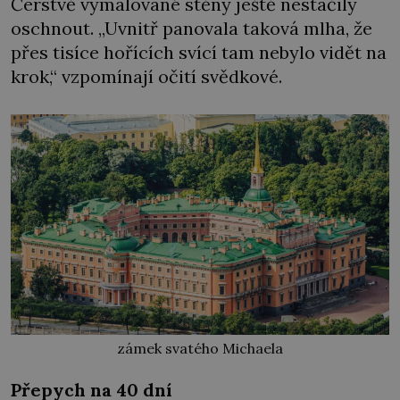
Čerstvě vymalované stěny ještě nestačily
oschnout. „Uvnitř panovala taková mlha, že
přes tisíce hořících svící tam nebylo vidět na
krok,“ vzpomínají očití svědkové.
zámek svatého Michaela
Přepych na 40 dní