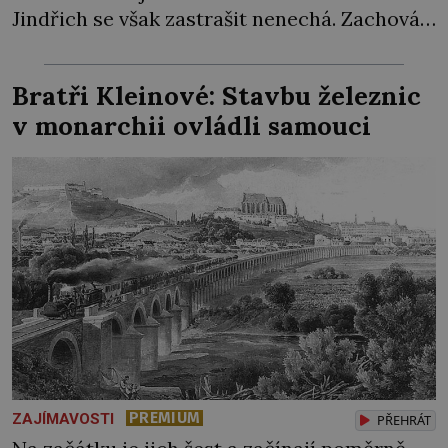
Jindřich se však zastrašit nenechá. Zachová
chladnou hlavu a trestu unikne. Nicméně
cejchu zrádce se už nezbaví… Tři roky
Bratři Kleinové: Stavbu železnic
stačily! Škola pro něj není. Jindřich Michal
v monarchii ovládli samouci
Hýzrle z Chodů (1575–1665) se v ní nudí. 10letý
chlapec chce procestovat […]
PREMIUM
ZAJÍMAVOSTI
PŘEHRÁT