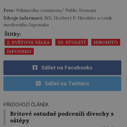
Foto:
Wikimedia commons/ Public Domain
Zdroje informací:
BIX, Herbert P. Hirohito a vznik
moderního Japonska
Štítky:
2. SVĚTOVÁ VÁLKA
20. STOLETÍ
HIROHITO
JAPONSKO
Sdílet na Facebooku
Sdílet na Twitteru
PŘEDCHOZÍ ČLÁNEK
Britové ostudně podcenili divochy s
oštěpy