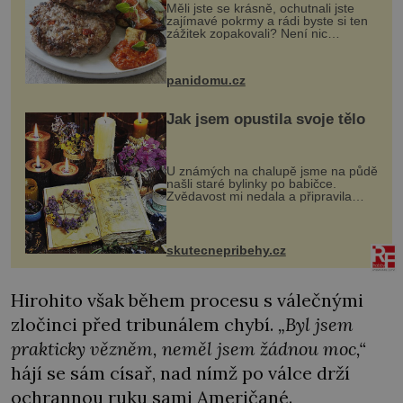
Měli jste se krásně, ochutnali jste
zajímavé pokrmy a rádi byste si ten
zážitek zopakovali? Není nic
snazšího. Pljeskavica (10 porcí)
Možná jste ji ochutnali na dovolené v
bývalé Jugoslávii, lze ji vi...
panidomu.cz
Jak jsem opustila svoje tělo
U známých na chalupě jsme na půdě
našli staré bylinky po babičce.
Zvědavost mi nedala a připravila
jsem si z nich lektvar… Zimní pobyt
na chalupě se pro mě vlastní vinou
změnil v děsivý zážitek, na kt...
skutecnepribehy.cz
Hirohito však během procesu s válečnými
zločinci před tribunálem chybí.
„Byl jsem
prakticky vězněm, neměl jsem žádnou moc,“
hájí se sám císař, nad nímž po válce drží
ochrannou ruku sami Američané.