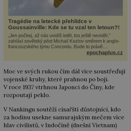
Tragédie na letecké přehlídce v
Goussainville: Kde se tu vzal ten letoun?!
„Jen počkej, až nás uvidíš letět, tos ještě neviděl,“
zahlásí sovětský pilot Michail Kozlov směrem k anglo-
francouzského týmu Concordu. Bude to právě
konkurenční boj, co bude stát za smrtí celé 6členné
epochaplus.cz
posádky Tupoleva Tu-144, zničením několika domů,
usmrcením 8 lidí na zemi (z toho 3 dětí) a 60 váž
Moc ve svých rukou čím dál více soustřeďují
vojenské kruhy, které prahnou po boji.
V roce 1937 vtrhnou Japonci do Číny, kde
rozpoutají peklo.
V Nankingu soutěží císařští důstojníci, kdo
za hodinu usekne samurajským mečem více
hlav civilistů, v Indočíně (dnešní Vietnam)