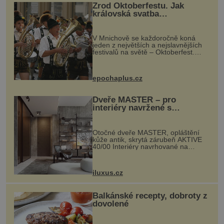
Zrod Oktoberfestu. Jak
královská svatba
odstartovala největší pivní
festival světa
V Mnichově se každoročně koná
jeden z největších a nejslavnějších
festivalů na světě – Oktoberfest.
Každý rok přiláká miliony
návštěvníků, kteří si vychutnávají
pivo, tradiční jídlo a bavorskou
epochaplus.cz
kultur...
Dveře MASTER – pro
interiéry navržené s
rozumem i vášní!
Otočné dveře MASTER, opláštění
kůže antik, skrytá zárubeň AKTIVE
40/00 Interiéry navrhované na
zakázku často vyžadují atypické
rozměry nejen nábytku, ale i
otvorových prvků. Technické zázemí
iluxus.cz
dnes umož...
Balkánské recepty, dobroty z
dovolené