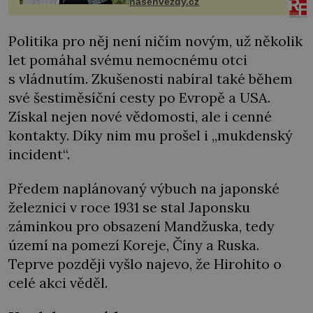
nasehvezdy.cz
Politika pro něj není ničím novým, už několik
let pomáhal svému nemocnému otci
s vládnutím. Zkušenosti nabíral také během
své šestiměsíční cesty po Evropě a USA.
Získal nejen nové vědomosti, ale i cenné
kontakty. Díky nim mu prošel i „mukdenský
incident“.
Předem naplánovaný výbuch na japonské
železnici v roce 1931 se stal Japonsku
záminkou pro obsazení Mandžuska, tedy
území na pomezí Koreje, Číny a Ruska.
Teprve později vyšlo najevo, že Hirohito o
celé akci věděl.