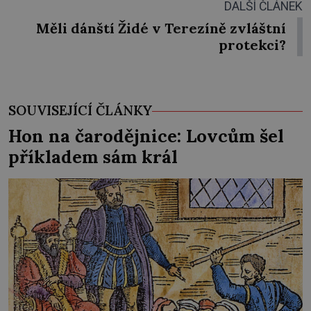
DALŠÍ ČLÁNEK
Měli dánští Židé v Terezíně zvláštní
protekci?
SOUVISEJÍCÍ ČLÁNKY
Hon na čarodějnice: Lovcům šel
příkladem sám král