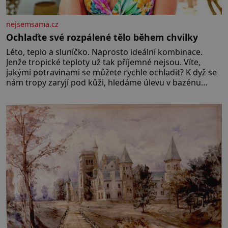
nejsemsama.cz
Ochlaďte své rozpálené tělo během chvilky
Léto, teplo a sluníčko. Naprosto ideální kombinace.
Jenže tropické teploty už tak příjemné nejsou. Víte,
jakými potravinami se můžete rychle ochladit? K dyž se
nám tropy zaryjí pod kůži, hledáme úlevu v bazénu
nebo pomocí klimatizace. Jenže ne vždycky můžeme být
v jejich blízkosti. Nemusíte však zoufat. Pokud budete
mít promyšlený jídelníček, žadné pařáky si na vás