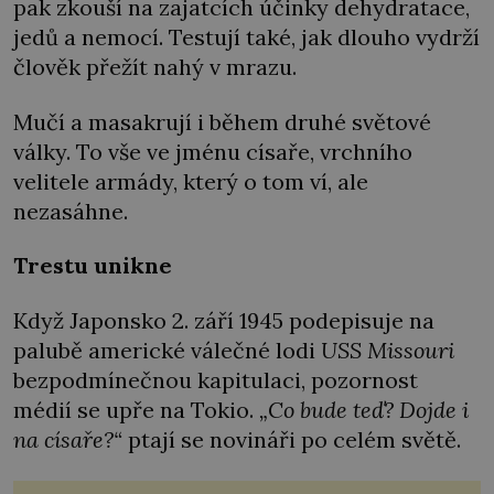
pak zkouší na zajatcích účinky dehydratace,
jedů a nemocí. Testují také, jak dlouho vydrží
člověk přežít nahý v mrazu.
Mučí a masakrují i během druhé světové
války. To vše ve jménu císaře, vrchního
velitele armády, který o tom ví, ale
nezasáhne.
Trestu unikne
Když Japonsko 2. září 1945 podepisuje na
palubě americké válečné lodi
USS Missouri
bezpodmínečnou kapitulaci, pozornost
médií se upře na Tokio.
„Co bude teď? Dojde i
na císaře?“
ptají se novináři po celém světě.