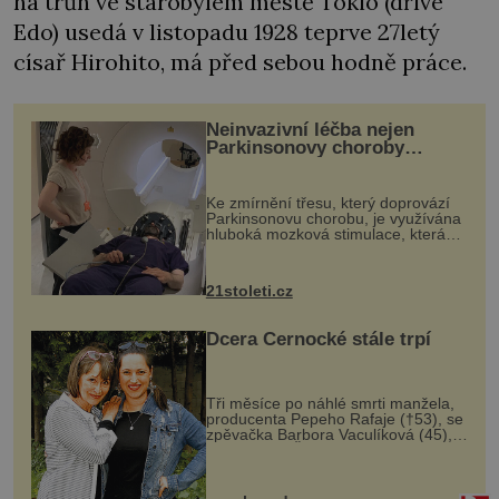
na trůn ve starobylém městě Tokio (dříve
Edo) usedá v listopadu 1928 teprve 27letý
císař Hirohito, má před sebou hodně práce.
Neinvazivní léčba nejen
Parkinsonovy choroby
pomocí ultrazvukové
„helmy“
Ke zmírnění třesu, který doprovází
Parkinsonovu chorobu, je využívána
hluboká mozková stimulace, která
však vyžaduje vysoce invazivní
zákrok. Ultrazvuk zase není vhodný
k dostatečně přesnému zacílení ...
21stoleti.cz
Dcera Černocké stále trpí
Tři měsíce po náhlé smrti manžela,
producenta Pepeho Rafaje (†53), se
zpěvačka Barbora Vaculíková (45),
dcera Petry Černocké (75), poprvé
ozvala veřejnosti. Na sociální síti
sdílela, že se snaží fung...