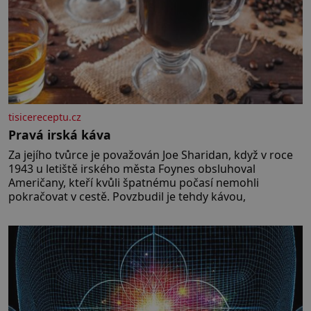
tisicereceptu.cz
Pravá irská káva
Za jejího tvůrce je považován Joe Sharidan, když v roce
1943 u letiště irského města Foynes obsluhoval
Američany, kteří kvůli špatnému počasí nemohli
pokračovat v cestě. Povzbudil je tehdy kávou,