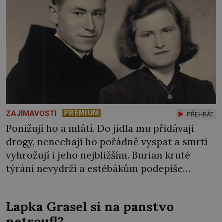
PREMIUM
ZAJÍMAVOSTI
PŘEHRÁT
Ponižují ho a mlátí. Do jídla mu přidávají
drogy, nenechají ho pořádně vyspat a smrtí
vyhrožují i jeho nejbližším. Burian kruté
týrání nevydrží a estébákům podepíše
všechno, co po něm chtějí. Svým podpisem
jim potvrdí také to, že na něj během výslechů
Lapka Grasel si na panstvo
nikdo nevyvíjel fyzický ani psychický nátlak.
netroufl?
Syn brněnského řezníka chce být knězem a