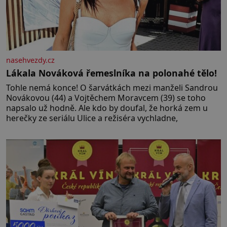
nasehvezdy.cz
Lákala Nováková řemeslníka na polonahé tělo!
Tohle nemá konce! O šarvátkách mezi manželi Sandrou
Novákovou (44) a Vojtěchem Moravcem (39) se toho
napsalo už hodně. Ale kdo by doufal, že horká zem u
herečky ze seriálu Ulice a režiséra vychladne,