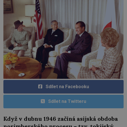
Sdílet na Facebooku
Sdílet na Twitteru
Když v dubnu 1946 začíná asijská obdoba
norimberského procesu – tzv. tokijský