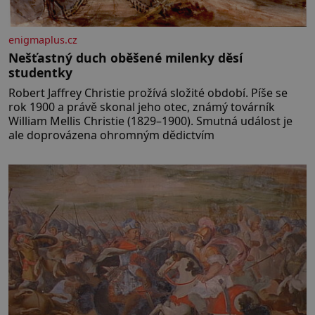
enigmaplus.cz
Nešťastný duch oběšené milenky děsí
studentky
Robert Jaffrey Christie prožívá složité období. Píše se
rok 1900 a právě skonal jeho otec, známý továrník
William Mellis Christie (1829–1900). Smutná událost je
ale doprovázena ohromným dědictvím