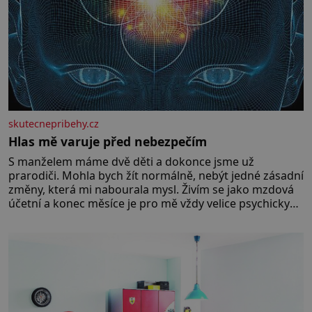
skutecnepribehy.cz
Hlas mě varuje před nebezpečím
S manželem máme dvě děti a dokonce jsme už
prarodiči. Mohla bych žít normálně, nebýt jedné zásadní
změny, která mi nabourala mysl. Živím se jako mzdová
účetní a konec měsíce je pro mě vždy velice psychicky
náročným obdobím. Od té chvíle, co máme vnoučata,
mi dcera čím dál častěji volá o pomoc, co se hlídání týče.
Dalo by se