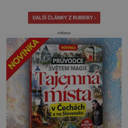
Zraněná žena pár dní nato umírá. Je to muž
nebývale krutý. Jeho činy budí hrůzu ještě
dlouho po jeho smrti […]
DALŠÍ ČLÁNKY Z RUBRIKY ›
reklama