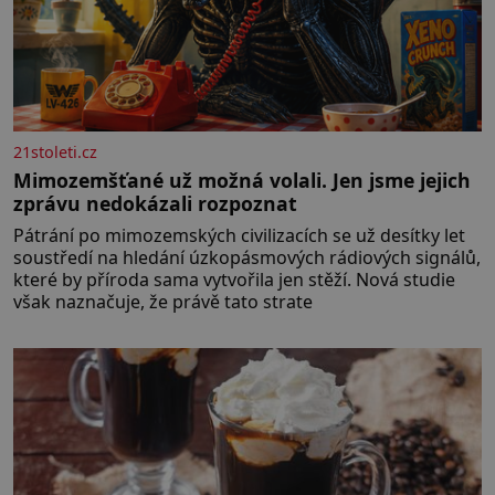
21stoleti.cz
Mimozemšťané už možná volali. Jen jsme jejich
zprávu nedokázali rozpoznat
Pátrání po mimozemských civilizacích se už desítky let
soustředí na hledání úzkopásmových rádiových signálů,
které by příroda sama vytvořila jen stěží. Nová studie
však naznačuje, že právě tato strate