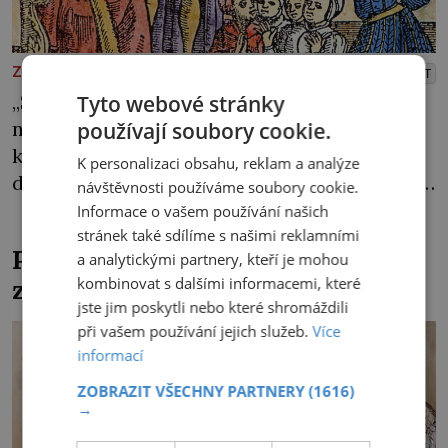
PREMIUM
ZAJÍMAVOSTI
PŘEHRÁT
„Sestřičky, sudičky, v dlaně dlaň, vedem se,
Tyto webové stránky
nesem se přes moře, pláň, kouzlo teď točme
používají soubory cookie.
kol a kol.“ Čarodějnice na scéně deklamují a
K personalizaci obsahu, reklam a analýze
diváci v hledišti napětím ani nedýchají. Píše
návštěvnosti používáme soubory cookie.
se rok 1606 a populární anglický dramatik
Informace o vašem používání našich
William Shakespeare uvádí svou Tragédii o
stránek také sdílíme s našimi reklamními
Pohřbili kancléře z Mitrovic
a analytickými partnery, kteří je mohou
Macbethovi. Napsal ji pro krále Jakuba I.,
zaživa?
kombinovat s dalšími informacemi, které
jenž v roce 1603 vystřídal […]
jste jim poskytli nebo které shromáždili
při vašem používání jejich služeb.
Více
informací
ZOBRAZIT VŠECHNY PARTNERY
(1616)
→