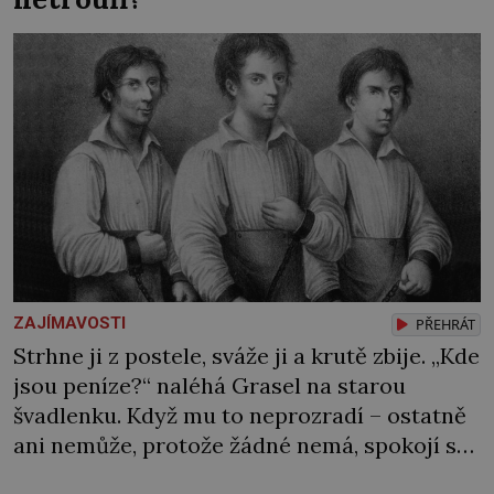
[…]
ZAJÍMAVOSTI
PŘEHRÁT
Strhne ji z postele, sváže ji a krutě zbije. „Kde
jsou peníze?“ naléhá Grasel na starou
švadlenku. Když mu to neprozradí – ostatně
ani nemůže, protože žádné nemá, spokojí se
lupič s několika měďáky a štůčky látky.