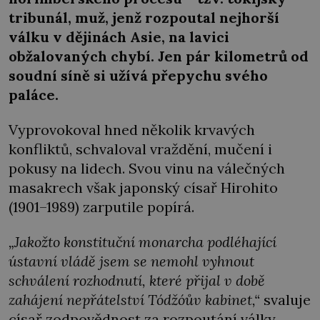
tribunál, muž, jenž rozpoutal nejhorší
válku v dějinách Asie, na lavici
obžalovaných chybí. Jen pár kilometrů od
soudní síně si užívá přepychu svého
paláce.
Vyprovokoval hned několik krvavých
konfliktů, schvaloval vraždění, mučení i
pokusy na lidech. Svou vinu na válečných
masakrech však japonský císař Hirohito
(1901–1989) zarputile popírá.
„Jakožto konstituční monarcha podléhající
ústavní vládě jsem se nemohl vyhnout
schválení rozhodnutí, které přijal v době
zahájení nepřátelství Tódžóův kabinet,“
svaluje
císař zodpovědnost za rozpoutání války