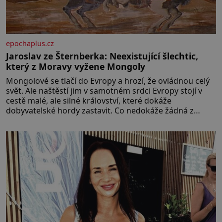
epochaplus.cz
Jaroslav ze Šternberka: Neexistující šlechtic,
který z Moravy vyžene Mongoly
Mongolové se tlačí do Evropy a hrozí, že ovládnou celý
svět. Ale naštěstí jim v samotném srdci Evropy stojí v
cestě malé, ale silné království, které dokáže
dobyvatelské hordy zastavit. Co nedokáže žádná z
asijských říší, co nedokážou Němci – to dokáže český
král. Nebo že by ne? Mongolové od roku 1223 postupují
podél Kaspického a Azovského moře,