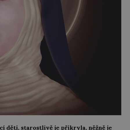
í děti, starostlivě je přikryla, něžně je