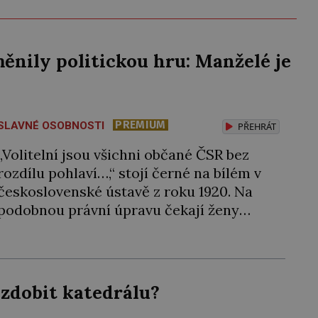
měnily politickou hru: Manželé je
PREMIUM
SLAVNÉ OSOBNOSTI
PŘEHRÁT
„Volitelní jsou všichni občané ČSR bez
rozdílu pohlaví…,“ stojí černé na bílém v
československé ústavě z roku 1920. Na
podobnou právní úpravu čekají ženy
napříč celým světem dlouhá léta a často
za ni bojují… Politikaření bylo po dlouhá
staletí výsadou mužů. Samozřejmě, že se
v průběhu dějin čas od času objevila
zdobit katedrálu?
nějaká velká panovnice, ale daly […]