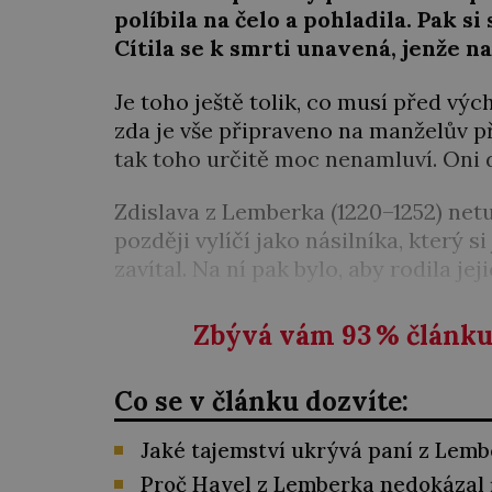
políbila na čelo a pohladila. Pak si
Cítila se k smrti unavená, jenže 
Je toho ještě tolik, co musí před vý
zda je vše připraveno na manželův př
tak toho určitě moc nenamluví. Oni d
Zdislava z Lemberka (1220–1252) netuš
později vylíčí jako násilníka, který 
zavítal. Na ní pak bylo, aby rodila jej
Zbývá vám 93
%
článku 
Co se v článku dozvíte:
Jaké tajemství ukrývá paní z Lem
Proč Havel z Lemberka nedokázal 