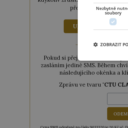
předplatné za
690 Kč
Nezbytně nutn
soubory
UKÁZAT VÝHODY
ZOBRAZIT P
Pokud si přejete odemknout pou
zasláním jediné SMS. Během chvil
následujícího okénka a kl
Zprávu ve tvaru "
CTU CL
ODEM
Cena SMS odeslané na číslo 9033320 je 20 Kč vč. DPH