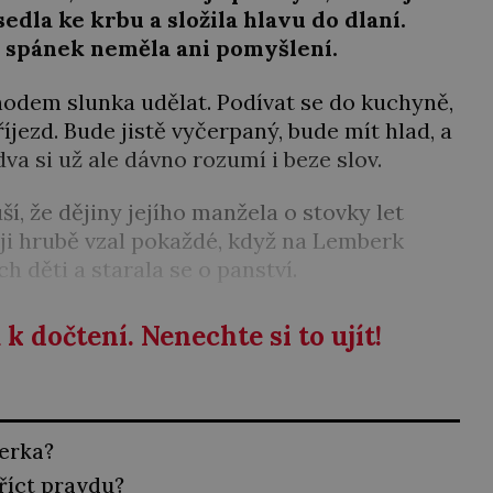
 sedla ke krbu a složila hlavu do dlaní.
na spánek neměla ani pomyšlení.
chodem slunka udělat. Podívat se do kuchyně,
íjezd. Bude jistě vyčerpaný, bude mít hlad, a
va si už ale dávno rozumí i beze slov.
í, že dějiny jejího manžela o stovky let
si ji hrubě vzal pokaždé, když na Lemberk
ich děti a starala se o panství.
k dočtení. Nenechte si to ujít!
berka?
říct pravdu?