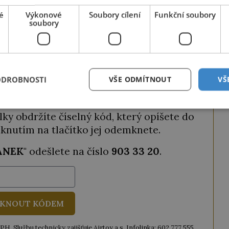
a získat tak
2 měsíce zdarma
.
é
Výkonové
Soubory cílení
Funkční soubory
soubory
ODEMKNOUT ČLÁNEK
ODROBNOSTI
VŠE ODMÍTNOUT
VŠ
ze tento článek, můžete tak také učinit
ky obdržíte číselný kód, který opíšete do
iknutím na tlačítko jej odemknete.
ANEK
" odešlete na číslo
903 33 20
.
KNOUT KÓDEM
. Službu technicky zajišťuje Airtoy a.s. Infolinka: 602 777 555,