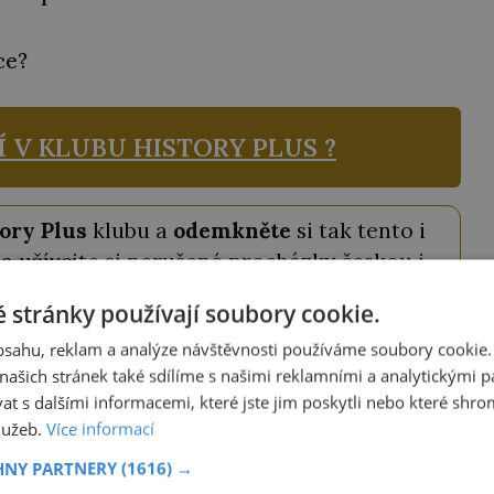
ce?
Í V KLUBU
HISTORY PLUS ?
ory Plus
klubu a
odemkněte
si tak tento i
a užívejte si nerušené procházky českou i
ovou historií.
 stránky používají soubory cookie.
káte nejen
plný přístup ke všem článkům
obsahu, reklam a analýze návštěvnosti používáme soubory cookie.
odné slevy na knihy a časopisy
z našeho
ašich stránek také sdílíme s našimi reklamními a analytickými par
 s dalšími informacemi, které jste jim poskytli nebo které shro
davatelství.
služeb.
Více informací
tojí pouhých
69 Kč měsíčně
a můžete ho
HNY PARTNERY
(1616) →
ství ještě výhodněji, můžete si vybrat roční