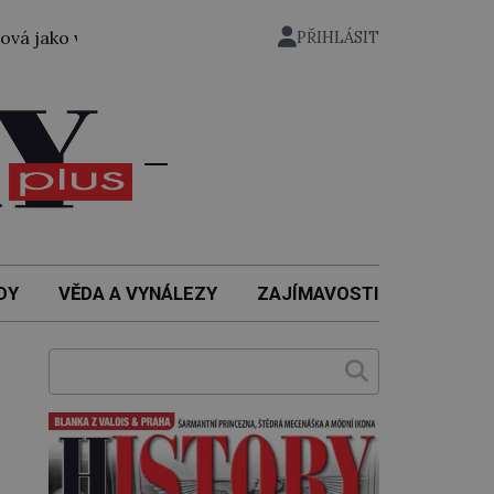
vůbec první žena přeplavala kanál La Manche. Zabralo jí to
PŘIHLÁSIT
DY
VĚDA A VYNÁLEZY
ZAJÍMAVOSTI