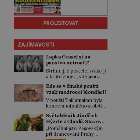
PROLISTOVAT
ZAJÍMAVOSTI
Lapka Grasel si na
panstvo netroufl?
Strhne ji z postele, sváže ji
a krutě zbije. „Kde jsou
peníze?“ naléhá Grasel na
Kde se v čínské poušti
starou švadlenku. Když mu
vzali modroocí blonďáci?
to neprozradí – ostatně ani
nemůže, protože žádné
V poušti Taklamakan byla
nemá, spokojí se lupič
koncem minulého století
s několika měďáky a štůčky
objevena stovka hrobů
Světoběžník Jindřich
látky. Zraněná žena pár dní
s téměř netknutými
Hýzrle z Chodů: Stavové
nato umírá. Je to muž
mumiemi. Všichni mrtví
nebývale krutý. Jeho činy
ho měli za zrádce
byli pohřbeni s úctou a
„Pomáhal jste Pasovským
budí hrůzu ještě dlouho po
četnými milodary. Asi
při drancování Prahy,
jeho smrti […]
nejvíc přitom vědce zaujal
zradil jste nás!“ nařknou