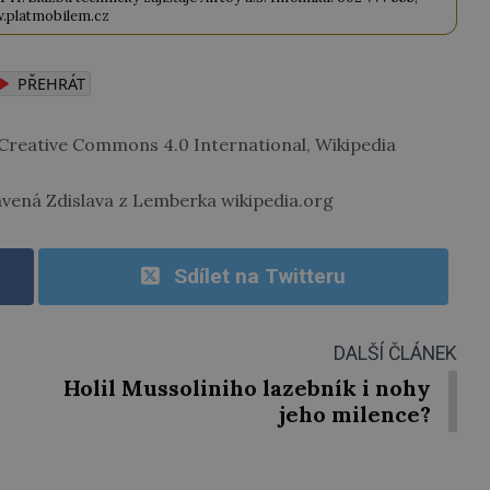
.platmobilem.cz
PŘEHRÁT
eative Commons 4.0 International, Wikipedia
vená Zdislava z Lemberka wikipedia.org
Sdílet na Twitteru
DALŠÍ ČLÁNEK
Holil Mussoliniho lazebník i nohy
jeho milence?