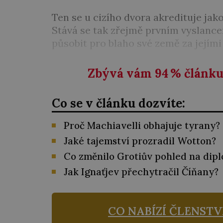
Ten se u cizího dvora akredituje jako
Stává se tak zřejmě prvním vyslanc
působit pro blaho své země za jejími
Zbývá vám 94
%
článku 
Co se v článku dozvíte:
Proč Machiavelli obhajuje tyrany?
Jaké tajemství prozradil Wotton?
Co změnilo Grotiův pohled na dipl
Jak Ignaťjev přechytračil Číňany?
CO NABÍZÍ ČLENSTV