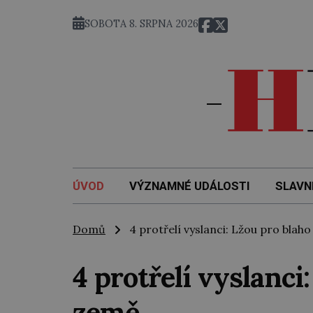
SOBOTA 8. SRPNA 2026
ÚVOD
VÝZNAMNÉ UDÁLOSTI
SLAVN
Domů
4 protřelí vyslanci: Lžou pro blah
4 protřelí vyslanci
země