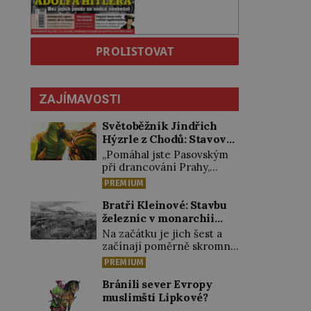
PROLISTOVAT
ZAJÍMAVOSTI
Světoběžník Jindřich
Hýzrle z Chodů: Stavové
ho měli za zrádce
„Pomáhal jste Pasovským
při drancování Prahy,
zradil jste nás!“ nařknou
PREMIUM
čeští stavové hlavního
zbrojmistra zemské
Bratři Kleinové: Stavbu
hotovosti. Jindřich se však
železnic v monarchii
zastrašit nenechá.
ovládli samouci
Na začátku je jich šest a
Zachová chladnou hlavu a
začínají poměrně skromně,
trestu unikne. Nicméně
úpravami zahrad, rybníků a
PREMIUM
cejchu zrádce se už
parků. Postupně si ale
nezbaví… Tři roky stačily!
troufnou i na stavbu
Bránili sever Evropy
Škola pro něj není.
železnic. Během 40 let
muslimští Lipkové?
Jindřich Michal Hýzrle z
vybudují na území