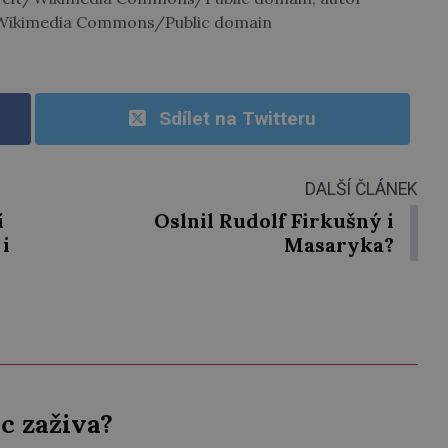
/Wikimedia Commons/Public domain
Sdílet na Twitteru
DALŠÍ ČLÁNEK
í
Oslnil Rudolf Firkušný i
 i
Masaryka?
c zaživa?