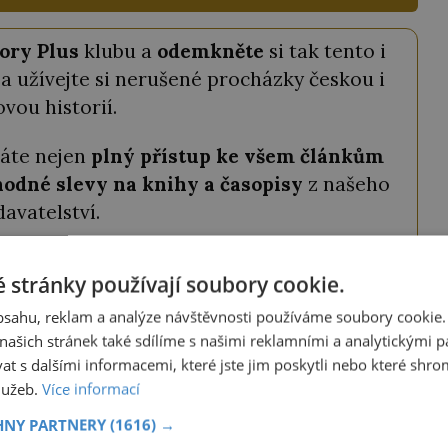
ory Plus
klubu a
odemkněte
si tak tento i
a užívejte si nerušené procházky českou i
ovou historií.
káte nejen
plný přístup ke všem článkům
odné slevy na knihy a časopisy
z našeho
davatelství.
tojí pouhých
69 Kč měsíčně
a můžete ho
 stránky používají soubory cookie.
ství ještě výhodněji, můžete si vybrat roční
a získat tak
2 měsíce zdarma
.
obsahu, reklam a analýze návštěvnosti používáme soubory cookie.
ašich stránek také sdílíme s našimi reklamními a analytickými par
 s dalšími informacemi, které jste jim poskytli nebo které shro
ODEMKNOUT ČLÁNEK
služeb.
Více informací
HNY PARTNERY
(1616) →