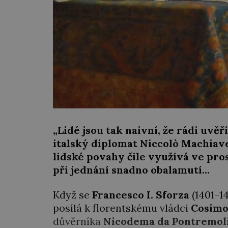
„Lidé jsou tak naivní, že rádi uvěří
italský diplomat Niccolò Machiavel
lidské povahy čile využívá ve pro
při jednání snadno obalamutí…
Když se
Francesco I. Sforza
(1401–1
posílá k florentskému vládci
Cosimo
důvěrníka
Nicodema da Pontremol