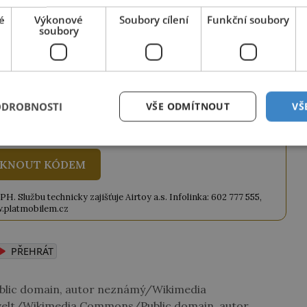
é
Výkonové
Soubory cílení
Funkční soubory
ze tento článek, můžete tak také učinit
soubory
ky obdržíte číselný kód, který opíšete do
iknutím na tlačítko jej odemknete.
ANEK
" odešlete na číslo
903 33 20
.
ODROBNOSTI
VŠE ODMÍTNOUT
VŠ
KNOUT KÓDEM
. Službu technicky zajišťuje Airtoy a.s. Infolinka: 602 777 555,
.platmobilem.cz
PŘEHRÁT
lic domain, autor neznámý/Wikimedia
velt/Wikimedia Commons/Public domain, autor