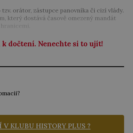
 tzv. orátor, zástupce panovníka či cizí vlády.
em, který dostává časově omezený mandát
 hranicemi.
k dočtení. Nenechte si to ujít!
omacii?
Í V KLUBU
HISTORY PLUS ?