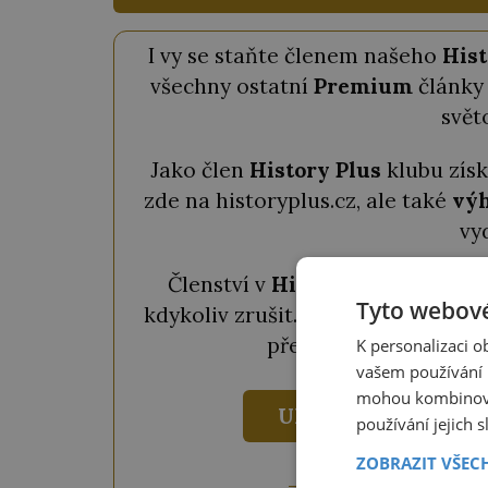
I vy se staňte členem našeho
Hist
všechny ostatní
Premium
články 
svět
Jako člen
History Plus
klubu zís
zde na historyplus.cz, ale také
výh
vy
Členství v
History Plus
klubu s
Tyto webové
kdykoliv zrušit. Pokud chcete člen
předplatné za
690 Kč
K personalizaci 
vašem používání n
mohou kombinovat
UKÁZAT VÝHODY
používání jejich 
ZOBRAZIT VŠEC