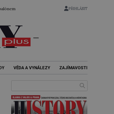
ze zahrady nuselského pivovaru a stal se tak prvním český
PŘIHLÁSIT
DY
VĚDA A VYNÁLEZY
ZAJÍMAVOSTI