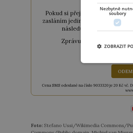
Nezbytně nutn
Pokud si přejete odemknout pou
soubory
zasláním jediné SMS. Během chvil
následujícího okénka a kl
Zprávu ve tvaru "
CTU CL
ZOBRAZIT P
ODEM
Cena SMS odeslané na číslo 9033320 je 20 Kč vč. DPH
www
Foto:
Stefano Ussi/Wikimedia Commons/Pub
Commons/Public domain, Michiel van Miere