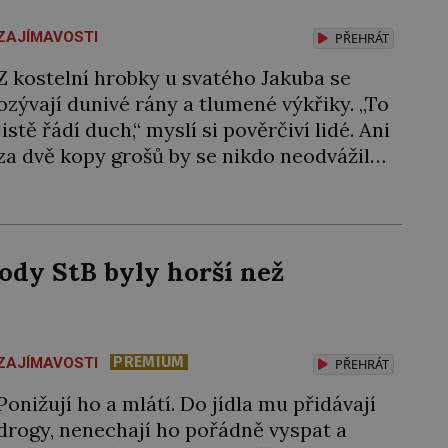
ZAJÍMAVOSTI
PŘEHRÁT
Z kostelní hrobky u svatého Jakuba se
ozývají dunivé rány a tlumené výkřiky. „To
jistě řádí duch,“ myslí si pověrčiví lidé. Ani
za dvě kopy grošů by se nikdo neodvážil
podzemní hrobku otevřít a její poklop tak
raději jen skrápí svěcenou vodou. Za
několik dní divné burácení skutečně
ustane. Když o mnoho let později hrobku
ody StB byly horší než
[…]
PREMIUM
ZAJÍMAVOSTI
PŘEHRÁT
Ponižují ho a mlátí. Do jídla mu přidávají
drogy, nenechají ho pořádně vyspat a