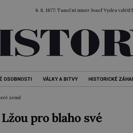
8. 8. 1877: Taneční mistr Josef Vydra vzlétl balónem 
É OSOBNOSTI
VÁLKY A BITVY
HISTORICKÉ ZÁHA
o své země
: Lžou pro blaho své