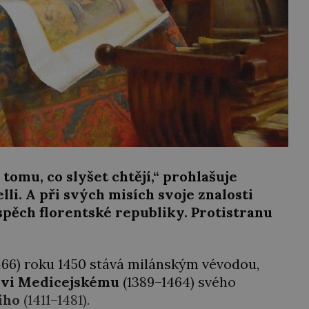
 tomu, co slyšet chtějí,“ prohlašuje
li. A při svých misích svoje znalosti
spěch florentské republiky. Protistranu
466) roku 1450 stává milánským vévodou,
vi Medicejskému
(1389–1464) svého
iho
(1411–1481).