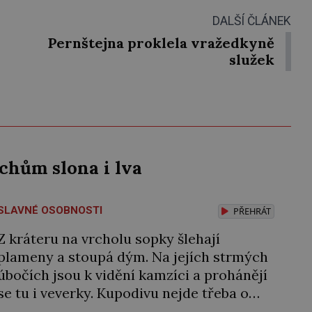
DALŠÍ ČLÁNEK
Pernštejna proklela vražedkyně
služek
echům slona i lva
SLAVNÉ OSOBNOSTI
PŘEHRÁT
Z kráteru na vrcholu sopky šlehají
plameny a stoupá dým. Na jejích strmých
úbočích jsou k vidění kamzíci a prohánějí
se tu i veverky. Kupodivu nejde třeba o
sicilskou sopku Etnu, ale o pražské