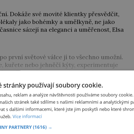
ní. Dokáže své movité klientky přesvědčit,
oblékaly jako bohémky a umělkyně, ne jako
učasnice sázejí na eleganci a uměřenost, Elsa
po první světové válce jí to všechno umožní.
, kuřete nebo jehněčí kýty, experimentuje
é použije na šatech odstín sytě růžové.
 stránky používají soubory cookie.
k dočtení. Nenechte si to ujít!
obsahu, reklam a analýze návštěvnosti používáme soubory cookie.
ašich stránek také sdílíme s našimi reklamními a analytickými par
 s dalšími informacemi, které jste jim poskytli nebo které shro
služeb.
Více informací
Í V KLUBU
HISTORY PLUS ?
HNY PARTNERY
(1616) →