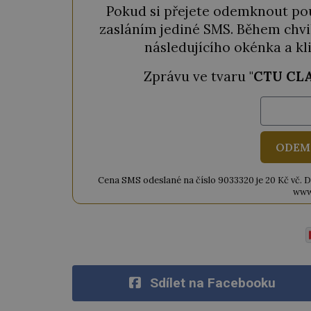
Pokud si přejete odemknout pou
zasláním jediné SMS. Během chvil
následujícího okénka a kl
Zprávu ve tvaru "
CTU CL
ODEM
Cena SMS odeslané na číslo 9033320 je 20 Kč vč. DPH
www
Sdílet na Facebooku