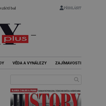
balónem ze zahrady nuselského pivovaru a stal se tak prvn
PŘIHLÁSIT
DY
VĚDA A VYNÁLEZY
ZAJÍMAVOSTI