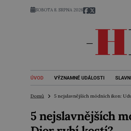
SOBOTA 8. SRPNA 2026
ÚVOD
VÝZNAMNÉ UDÁLOSTI
SLAVN
Domů
5 nejslavnějších módních ikon: Udus
5 nejslavnějších m
Dior rybí kostí?