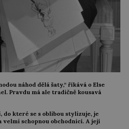
shodou náhod dělá šaty,“ říkává o Else
nel. Pravdu má ale tradičně kousavá
do které se s oblibou stylizuje, je
 velmi schopnou obchodnicí. A její