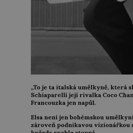
„To je ta italská umělkyně, která 
Schiaparelli její rivalka Coco Cha
Francouzka jen napůl.
Elsa není jen bohémskou umělkyní, 
zároveň podnikavou vizionářkou a
hvězda rychle stoupá.