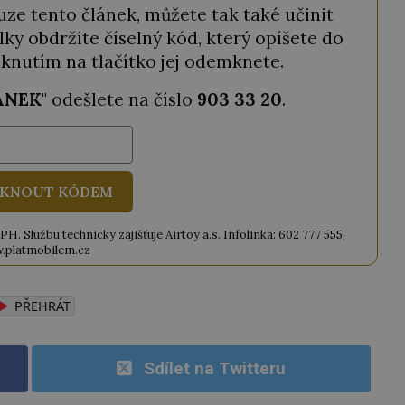
ze tento článek, můžete tak také učinit
ky obdržíte číselný kód, který opíšete do
iknutím na tlačítko jej odemknete.
ANEK
" odešlete na číslo
903 33 20
.
KNOUT KÓDEM
. Službu technicky zajišťuje Airtoy a.s. Infolinka: 602 777 555,
.platmobilem.cz
PŘEHRÁT
Sdílet na Twitteru