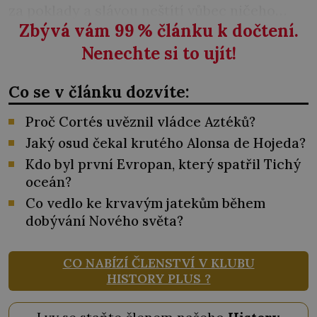
za poklady a slávou neštítí vůbec ničeho…
Zbývá vám 99
%
článku k dočtení.
Nenechte si to ujít!
Co se v článku dozvíte:
Proč Cortés uvěznil vládce Aztéků?
Jaký osud čekal krutého Alonsa de Hojeda?
Kdo byl první Evropan, který spatřil Tichý
oceán?
Co vedlo ke krvavým jatekům během
dobývání Nového světa?
CO NABÍZÍ ČLENSTVÍ V KLUBU
HISTORY PLUS ?