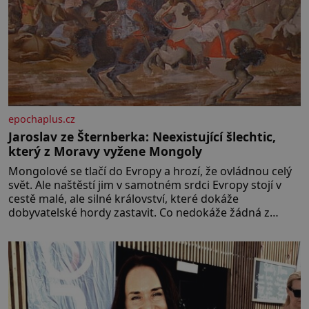
epochaplus.cz
Jaroslav ze Šternberka: Neexistující šlechtic,
který z Moravy vyžene Mongoly
Mongolové se tlačí do Evropy a hrozí, že ovládnou celý
svět. Ale naštěstí jim v samotném srdci Evropy stojí v
cestě malé, ale silné království, které dokáže
dobyvatelské hordy zastavit. Co nedokáže žádná z
asijských říší, co nedokážou Němci – to dokáže český
král. Nebo že by ne? Mongolové od roku 1223 postupují
podél Kaspického a Azovského moře,