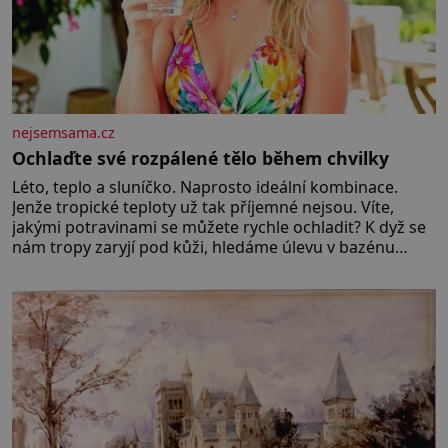
nejsemsama.cz
Ochlaďte své rozpálené tělo během chvilky
Léto, teplo a sluníčko. Naprosto ideální kombinace.
Jenže tropické teploty už tak příjemné nejsou. Víte,
jakými potravinami se můžete rychle ochladit? K dyž se
nám tropy zaryjí pod kůži, hledáme úlevu v bazénu
nebo pomocí klimatizace. Jenže ne vždycky můžeme být
v jejich blízkosti. Nemusíte však zoufat. Pokud budete
mít promyšlený jídelníček, žadné pařáky si na vás