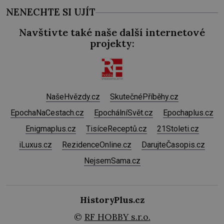
NENECHTE SI UJÍT
Navštivte také naše další internetové
projekty:
NašeHvězdy.cz
SkutečnéPříběhy.cz
EpochaNaCestach.cz
EpochálníSvět.cz
Epochaplus.cz
Enigmaplus.cz
TisíceReceptů.cz
21Stoleti.cz
iLuxus.cz
RezidenceOnline.cz
DarujteČasopis.cz
NejsemSama.cz
HistoryPlus.cz
©
RF HOBBY s.r.o.