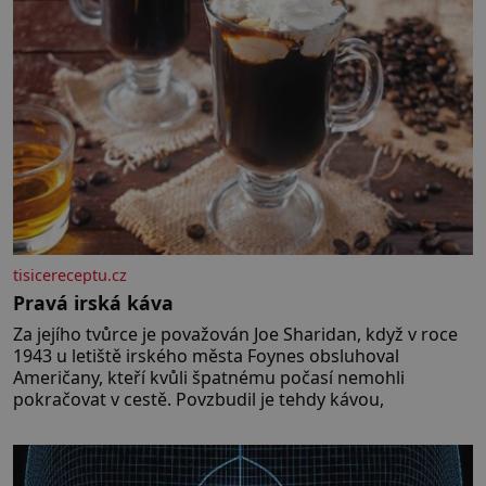
tisicereceptu.cz
Pravá irská káva
Za jejího tvůrce je považován Joe Sharidan, když v roce
1943 u letiště irského města Foynes obsluhoval
Američany, kteří kvůli špatnému počasí nemohli
pokračovat v cestě. Povzbudil je tehdy kávou,