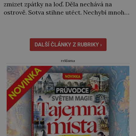
zmizet zpátky na loď. Děla nechává na
ostrově. Sotva stihne utéct. Nechybí mnoho
a rozzuření Sardiňané by ho zajali. Naštěstí
se za neúspěch nakonec najde jiný viník…
Francouzská flotila pod velením admirála
Laurenta Trugueta (1752‒1839) vyplouvá
DALŠÍ ČLÁNKY Z RUBRIKY ›
v únoru 1793 z Toulonu. Mezi posádkou […]
reklama