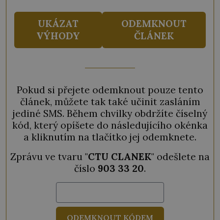
UKÁZAT
ODEMKNOUT
VÝHODY
ČLÁNEK
Pokud si přejete odemknout pouze tento
článek, můžete tak také učinit zasláním
jediné SMS. Během chvilky obdržíte číselný
kód, který opíšete do následujícího okénka
a kliknutím na tlačítko jej odemknete.
Zprávu ve tvaru "
CTU CLANEK
" odešlete na
číslo
903 33 20
.
ODEMKNOUT KÓDEM