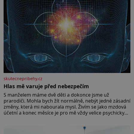
skutecnepribehy.cz
Hlas mě varuje před nebezpečím
S manželem máme dvě děti a dokonce jsme už
prarodiči. Mohla bych žít normálně, nebýt jedné zásadní
změny, která mi nabourala mysl. Živím se jako mzdová
účetní a konec měsíce je pro mě vždy velice psychicky
náročným obdobím. Od té chvíle, co máme vnoučata,
mi dcera čím dál častěji volá o pomoc, co se hlídání týče.
Dalo by se