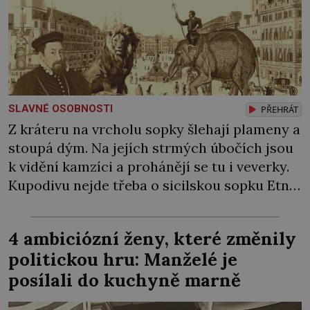
SLAVNÉ OSOBNOSTI
PŘEHRÁT
Z kráteru na vrcholu sopky šlehají plameny a
stoupá dým. Na jejích strmých úbočích jsou
k vidění kamzíci a prohánějí se tu i veverky.
Kupodivu nejde třeba o sicilskou sopku Etnu,
ale o pražské Staroměstské náměstí. Na jaře
1570 zde císař Maxmilián II. pořádá velkolepé
4 ambiciózní ženy, které změnily
slavnosti, při kterých Pražané vůbec poprvé
politickou hru: Manželé je
spatří také živého slona […]
posílali do kuchyně marně