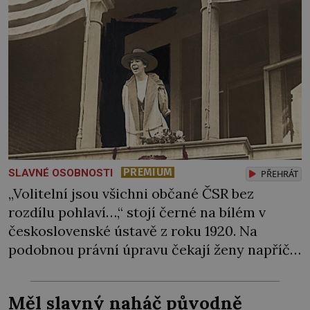
PREMIUM
SLAVNÉ OSOBNOSTI
PŘEHRÁT
„Volitelní jsou všichni občané ČSR bez
rozdílu pohlaví…,“ stojí černé na bílém v
československé ústavě z roku 1920. Na
podobnou právní úpravu čekají ženy napříč
celým světem dlouhá léta a často za ni
bojují… Politikaření bylo po dlouhá staletí
Měl slavný naháč původně
výsadou mužů. Samozřejmě, že se v průběhu