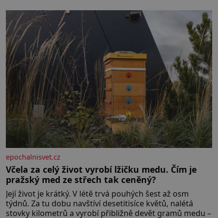
hřebeny, projet se na koloběžce a den zakončit
poznáváním památek ve Velkých Losinách nebo v
termálním
epochalnisvet.cz
Včela za celý život vyrobí lžičku medu. Čím je
pražský med ze střech tak ceněný?
Její život je krátký. V létě trvá pouhých šest až osm
týdnů. Za tu dobu navštíví desetitisíce květů, nalétá
stovky kilometrů a vyrobí přibližně devět gramů medu –