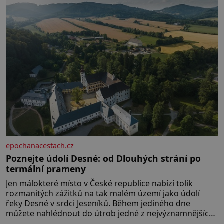
rozhodla stávkovat. Cvičte
epochanacestach.cz
Poznejte údolí Desné: od Dlouhých strání po
termální prameny
Jen málokteré místo v České republice nabízí tolik
rozmanitých zážitků na tak malém území jako údolí
řeky Desné v srdci Jeseníků. Během jediného dne
můžete nahlédnout do útrob jedné z nejvýznamnějších
vodních elektráren v Evropě, vydat se na horské