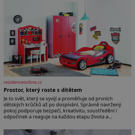
rezidenceonline.cz
Prostor, který roste s dítětem
Je to svět, který se vyvíjí a proměňuje od prvních
dětských krůčků až po dospívání. Správně navržený
pokoj podporuje bezpečí, kreativitu, soustředění i
odpočinek a reaguje na každou etapu života a
specifické potřeby dítěte. Pro nejmenší je klíčová
jednoduchost, měkkost a bezpečí, proto by pokoj
miminka měl působit především klidně a útulně.