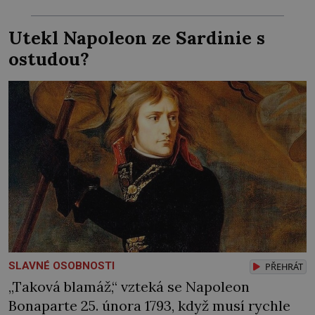
předstírá, že jedinou ranou dláta opravdu
kus nosu odsekl. Přitom se svého díla ve
Utekl Napoleon ze Sardinie s
skutečnosti ani nedotkne. Mluvit do práce si
ostudou?
nenechá – od nikoho! Hrdí Florenťané touží
[…]
SLAVNÉ OSOBNOSTI
PŘEHRÁT
„Taková blamáž,“ vzteká se Napoleon
Bonaparte 25. února 1793, když musí rychle