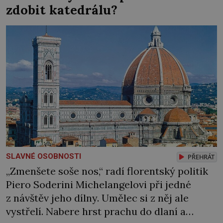
zdobit katedrálu?
dějin čas od času objevila nějaká velká
panovnice, ale daly […]
SLAVNÉ OSOBNOSTI
PŘEHRÁT
„Zmenšete soše nos,“ radí florentský politik
Piero Soderini Michelangelovi při jedné
z návštěv jeho dílny. Umělec si z něj ale
vystřelí. Nabere hrst prachu do dlaní a