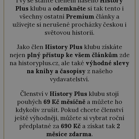
I vy se staňte členem našeho
History
Plus
klubu a
odemkněte
si tak tento i
všechny ostatní
Premium
články a
užívejte si nerušené procházky českou i
světovou historií.
Jako člen
History Plus
klubu získáte
nejen
plný přístup ke všem článkům
zde
na historyplus.cz, ale také
výhodné slevy
na knihy a časopisy
z našeho
vydavatelství.
Členství v
History Plus
klubu stojí
pouhých
69 Kč měsíčně
a můžete ho
kdykoliv zrušit. Pokud chcete členství
ještě výhodněji, můžete si vybrat roční
předplatné za
690 Kč
a získat tak
2
měsíce zdarma
.