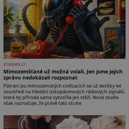
21stoleti.cz
Mimozemšťané už možná volali. Jen jsme jejich
zprávu nedokázali rozpoznat
Pátrání po mimozemských civilizacích se už desítky let
soustředí na hledání úzkopásmových rádiových signálů,
které by příroda sama vytvořila jen stěží. Nová studie
však naznačuje, že právě tato strate