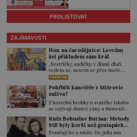
PROLISTOVAT
ZAJÍMAVOSTI
Hon na čarodějnice: Lovcům
šel příkladem sám král
„Sestřičky, sudičky, v dlaně dlaň,
vedem se, nesem se přes moře,
pláň, kouzlo teď točme kol a kol.“
PREMIUM
Čarodějnice na scéně deklamují a
Pohřbili kancléře z Mitrovic
diváci v hledišti napětím ani
zaživa?
nedýchají. Píše se rok 1606 a
populární anglický dramatik
Z kostelní hrobky u svatého Jakuba
William Shakespeare uvádí svou
se ozývají dunivé rány a tlumené
Tragédii o Macbethovi. Napsal ji
výkřiky. „To jistě řádí duch,“ myslí si
Kněz Bohuslav Burian: Metody
pro krále Jakuba I., jenž v roce
pověrčiví lidé. Ani za dvě kopy
StB byly horší než gestapácké
1603 vystřídal […]
grošů by se nikdo neodvážil
trýznění
Ponižují ho a mlátí. Do jídla mu
podzemní hrobku otevřít a její