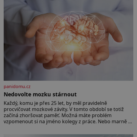
Předškolní věk je
panidomu.cz
Nedovolte mozku stárnout
Každý, komu je přes 25 let, by měl pravidelně
procvičovat mozkové závity. V tomto období se totiž
začíná zhoršovat paměť. Možná máte problém
vzpomenout si na jméno kolegy z práce. Nebo marně v
paměti lovíte název knížky, kterou jste nedávno přečetli.
Je to opravdu tak, s věkem jako kdyby se paměť