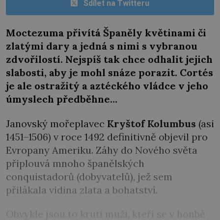
Sdílet na Twitteru
Moctezuma přivítá Španěly květinami či
zlatými dary a jedná s nimi s vybranou
zdvořilostí. Nejspíš tak chce odhalit jejich
slabosti, aby je mohl snáze porazit. Cortés
je ale ostražitý a aztéckého vládce v jeho
úmyslech předběhne…
Janovský mořeplavec
Kryštof Kolumbus
(asi
1451–1506) v roce 1492 definitivně objevil pro
Evropany Ameriku. Záhy do Nového světa
připlouvá mnoho španělských
conquistadorů (dobyvatelů), jež sem
přilákala vidina zlata a bohatství.
Obvykle jsou to krutí muži, kteří se v honbě