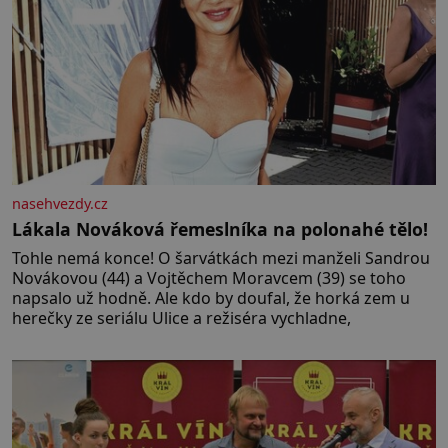
nasehvezdy.cz
Lákala Nováková řemeslníka na polonahé tělo!
Tohle nemá konce! O šarvátkách mezi manželi Sandrou
Novákovou (44) a Vojtěchem Moravcem (39) se toho
napsalo už hodně. Ale kdo by doufal, že horká zem u
herečky ze seriálu Ulice a režiséra vychladne,