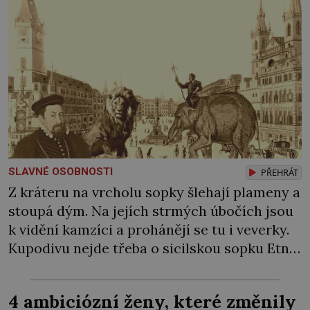
SLAVNÉ OSOBNOSTI
PŘEHRÁT
Z kráteru na vrcholu sopky šlehají plameny a
stoupá dým. Na jejích strmých úbočích jsou
k vidění kamzíci a prohánějí se tu i veverky.
Kupodivu nejde třeba o sicilskou sopku Etnu,
ale o pražské Staroměstské náměstí. Na jaře
1570 zde císař Maxmilián II. pořádá velkolepé
4 ambiciózní ženy, které změnily
slavnosti, při kterých Pražané vůbec poprvé