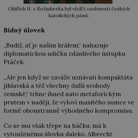
Oldřich II. z Rožmberka byl vůdčí osobností českých
katolických pánů.
Bídný úlovek
„Budiž, ať je naším králem,“ nahazuje
diplomatickou udičku zdánlivého ústupku
Ptáček.
„Ale jen když se zaváže uznávati kompaktáta
jihlavská a též všechny další svobody
zemské,“ trhne ihned nato metaforickým
prutem v naději, že vyloví masitého sumce ve
formě oboustranně výhodného kompromisu.
Co se mu však třepe na háčku, má k
vytouženému úlovku daleko. Albrecht