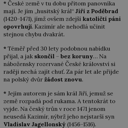
*
České země v tu dobu přitom panovníka
mají. Je jím „husitský král“
Jiří z Poděbrad
(1420–1471), jímž ovšem zdejší
katoličtí páni
opovrhují
. Kazimír ale nehodlá učinit
stejnou chybu dvakrát.
*
Téměř před 30 lety podobnou nabídku
přijal, a jak
skončil
–
bez koruny
… Na
nábožensky rozervané České království si
raději nechá zajít chuť. Za pár let ale přijde
na polský dvůr
žádost znovu
.
*
Jejím autorem je sám král Jiří, jemuž se
země rozpadá pod rukama. A tentokrát to
vyjde. Na český trůn v roce 1471 jenom
neusedá Kazimír, nýbrž jeho nejstarší syn
Vladislav Jagellonský
(1456–1516).