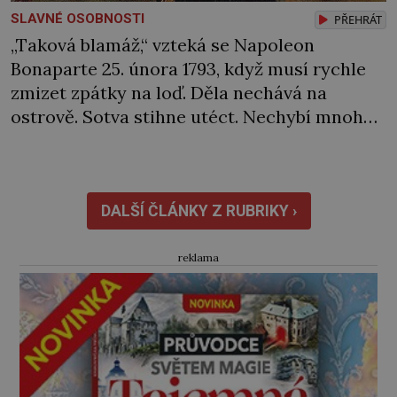
SLAVNÉ OSOBNOSTI
PŘEHRÁT
„Taková blamáž,“ vzteká se Napoleon
Bonaparte 25. února 1793, když musí rychle
zmizet zpátky na loď. Děla nechává na
ostrově. Sotva stihne utéct. Nechybí mnoho
a rozzuření Sardiňané by ho zajali. Naštěstí
se za neúspěch nakonec najde jiný viník…
Francouzská flotila pod velením admirála
Laurenta Trugueta (1752‒1839) vyplouvá
DALŠÍ ČLÁNKY Z RUBRIKY ›
v únoru 1793 z Toulonu. Mezi posádkou […]
reklama