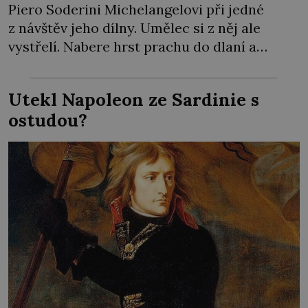
Piero Soderini Michelangelovi při jedné
z návštěv jeho dílny. Umělec si z něj ale
vystřelí. Nabere hrst prachu do dlaní a
předstírá, že jedinou ranou dláta opravdu
kus nosu odsekl. Přitom se svého díla ve
Utekl Napoleon ze Sardinie s
skutečnosti ani nedotkne. Mluvit do práce si
ostudou?
nenechá – od nikoho! Hrdí Florenťané touží
[…]