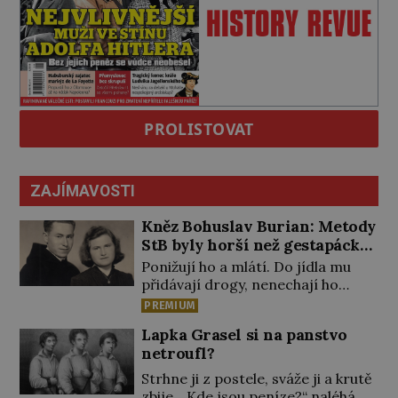
PROLISTOVAT
ZAJÍMAVOSTI
Kněz Bohuslav Burian: Metody
StB byly horší než gestapácké
trýznění
Ponižují ho a mlátí. Do jídla mu
přidávají drogy, nenechají ho
pořádně vyspat a smrtí vyhrožují i
PREMIUM
jeho nejbližším. Burian kruté
Lapka Grasel si na panstvo
týrání nevydrží a estébákům
netroufl?
podepíše všechno, co po něm
chtějí. Svým podpisem jim potvrdí
Strhne ji z postele, sváže ji a krutě
také to, že na něj během výslechů
zbije. „Kde jsou peníze?“ naléhá