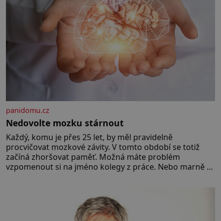
[…]
panidomu.cz
Nedovolte mozku stárnout
Každý, komu je přes 25 let, by měl pravidelně
procvičovat mozkové závity. V tomto období se totiž
začíná zhoršovat paměť. Možná máte problém
vzpomenout si na jméno kolegy z práce. Nebo marně v
paměti lovíte název knížky, kterou jste nedávno přečetli.
Je to opravdu tak, s věkem jako kdyby se paměť
rozhodla stávkovat. Cvičte