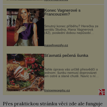
kultur...
Konec Vagnerové s
Francouzem?
Smutný konec příběhu? Herečka ze
seriálu Studna, Hana Vagnerová
(42), poslední dobou nepůsobí
nejšťastněji. Ačkoli časy její anorexie
jsou už dávno pryč a opět se pyšnila
ženskými křivkami, najednou s...
nasehvezdy.cz
Šťavnatá pečená šunka
Tahle úprava vás určitě přesvědčí o
jednom: šunku nemusí doprovázet
jen ostré a slané chutě. Navíc s ní
nakrmíte poměrně hodně hladových
krků. Ingredience sádlo 3 kg šunky
vcelku 3 stroužky česneku hl...
tisicereceptu.cz
Přes praktickou stránku věci zde ale funguje