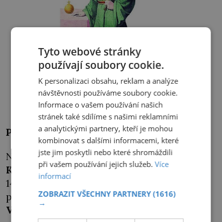
Tyto webové stránky
používají soubory cookie.
K personalizaci obsahu, reklam a analýze
návštěvnosti používáme soubory cookie.
Albrecht II. si svůj nárok na český trůn musí tvrdě
Informace o vašem používání našich
uhájit.
stránek také sdílíme s našimi reklamními
a analytickými partnery, kteří je mohou
Pomoc ze zahraničí
kombinovat s dalšími informacemi, které
jste jim poskytli nebo které shromáždili
Naleznou jej v nedospělém polském princi
při vašem používání jejich služeb.
Více
Kazimírovi
(pozdější král Kazimír IV.; 1427–
informací
1492), který nabídku českých kališníků po
ZOBRAZIT VŠECHNY PARTNERY
(1616)
poradě se starším bratrem, panovníkem
→
Vladislavem III.
(1424–1444), přijme.