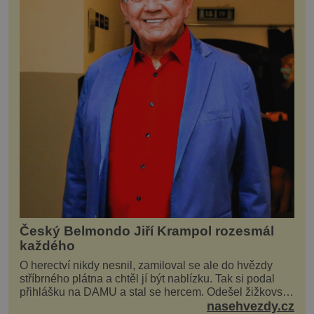
Český Belmondo Jiří Krampol rozesmál
každého
O herectví nikdy nesnil, zamiloval se ale do hvězdy
stříbrného plátna a chtěl jí být nablízku. Tak si podal
přihlášku na DAMU a stal se hercem. Odešel žižkovský
matador, který všude rozdával humor, i když jemu
nasehvezdy.cz