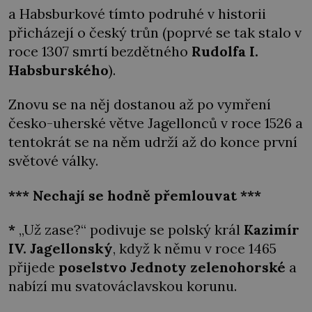
a Habsburkové tímto podruhé v historii
přicházejí o český trůn (poprvé se tak stalo v
roce 1307 smrtí bezdětného
Rudolfa I.
Habsburského
).
Znovu se na něj dostanou až po vymření
česko-uherské větve Jagellonců v roce 1526 a
tentokrát se na něm udrží až do konce první
světové války.
*** Nechají se hodně přemlouvat ***
*
„Už zase?“ podivuje se polský král
Kazimír
IV. Jagellonský
, když k němu v roce 1465
přijede
poselstvo Jednoty zelenohorské
a
nabízí mu svatováclavskou korunu.