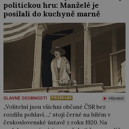
politickou hru: Manželé je
spatří také živého slona […]
posílali do kuchyně marně
PREMIUM
SLAVNÉ OSOBNOSTI
PŘEHRÁT
„Volitelní jsou všichni občané ČSR bez
rozdílu pohlaví…,“ stojí černé na bílém v
československé ústavě z roku 1920. Na