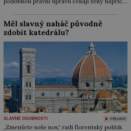
podobnou právní úpravu čekají ženy napříč
celým světem dlouhá léta a často za ni
bojují… Politikaření bylo po dlouhá staletí
Měl slavný naháč původně
výsadou mužů. Samozřejmě, že se v průběhu
zdobit katedrálu?
dějin čas od času objevila nějaká velká
panovnice, ale daly […]
SLAVNÉ OSOBNOSTI
PŘEHRÁT
„Zmenšete soše nos,“ radí florentský politik