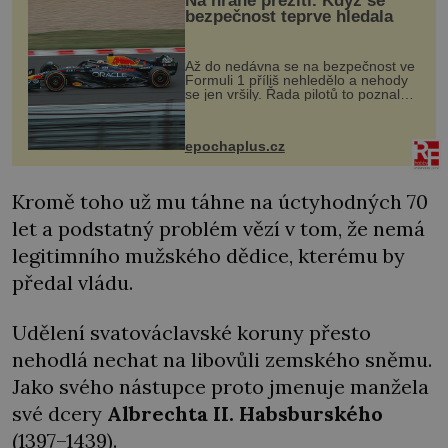
Na hraně přežití. Když se
bezpečnost teprve hledala
Až do nedávna se na bezpečnost ve
Formuli 1 příliš nehledělo a nehody
se jen vršily. Řada pilotů to poznala
na vlastní kůži, často s trvalými
následky nebo bohužel i ztrátou
života. Dnes nepochopiteln...
epochaplus.cz
Kromě toho už mu táhne na úctyhodných 70
let a podstatný problém vězí v tom, že nemá
legitimního mužského dědice, kterému by
předal vládu.
Udělení svatováclavské koruny přesto
nehodlá nechat na libovůli zemského sněmu.
Jako svého nástupce proto jmenuje manžela
své dcery
Albrechta II.
Habsburského
(1397–1439).