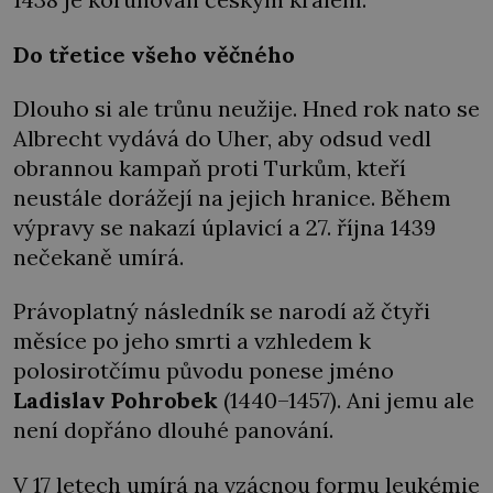
Do třetice všeho věčného
Dlouho si ale trůnu neužije. Hned rok nato se
Albrecht vydává do Uher, aby odsud vedl
obrannou kampaň proti Turkům, kteří
neustále dorážejí na jejich hranice. Během
výpravy se nakazí úplavicí a 27. října 1439
nečekaně umírá.
Právoplatný následník se narodí až čtyři
měsíce po jeho smrti a vzhledem k
polosirotčímu původu ponese jméno
Ladislav Pohrobek
(1440–1457). Ani jemu ale
není dopřáno dlouhé panování.
V 17 letech umírá na vzácnou formu leukémie