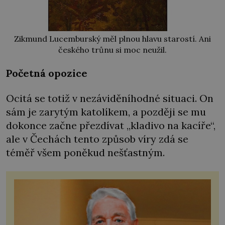
Zikmund Lucemburský měl plnou hlavu starostí. Ani
českého trůnu si moc neužil.
Početná opozice
Ocitá se totiž v nezáviděníhodné situaci. On
sám je zarytým katolíkem, a později se mu
dokonce začne přezdívat „kladivo na kacíře“,
ale v Čechách tento způsob víry zdá se
téměř všem poněkud nešťastným.