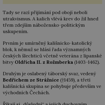
samotnému do smíchu zrovna nebylo. Do poslední
chvíle bojoval hlavně svým optimismem a vti
Tady se razí přijímání pod obojí neboli
utrakvismus. A kalich vlévá krev do žil hned
třem zdejším nábožensko-politickým
uskupením.
Prvním je umírněný kališnicko-katolický
blok, k němuž se hlásí řada významných
českých šlechticů včetně veterána z lipanské
bitvy
Oldřicha II. z Rožmberka
(1403–1462).
Druhým je oslabený táborský svaz, vedený
Bedřichem ze Strážnice
(†1459), a třetí
kališnická skupina se pohybuje především ve
východních Čechách.
Říkají si „důslední“ a jejich duchovním