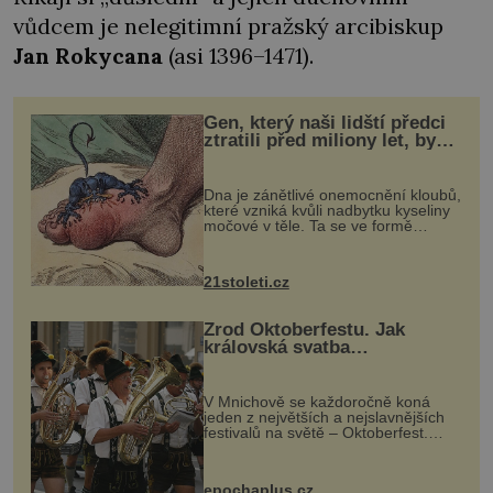
vůdcem je nelegitimní pražský arcibiskup
Jan Rokycana
(asi 1396–1471).
Gen, který naši lidští předci
ztratili před miliony let, by
mohl pomoci s léčbou
„nemoci králů“
Dna je zánětlivé onemocnění kloubů,
které vzniká kvůli nadbytku kyseliny
močové v těle. Ta se ve formě
krystalků ukládá v blízkosti kloubů,
nejčastěji přitom postihuje palce na
nohou, a způsobuje bole...
21stoleti.cz
Zrod Oktoberfestu. Jak
královská svatba
odstartovala největší pivní
festival světa
V Mnichově se každoročně koná
jeden z největších a nejslavnějších
festivalů na světě – Oktoberfest.
Každý rok přiláká miliony
návštěvníků, kteří si vychutnávají
pivo, tradiční jídlo a bavorskou
epochaplus.cz