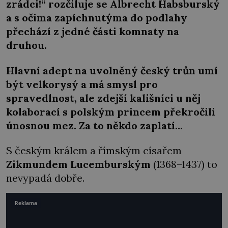
zrádci!“ rozčiluje se Albrecht Habsburský
a s očima zapíchnutýma do podlahy
přechází z jedné části komnaty na
druhou.
Hlavní adept na uvolněný český trůn umí
být velkorysý a má smysl pro
spravedlnost, ale zdejší kališníci u něj
kolaborací s polským princem překročili
únosnou mez. Za to někdo zaplatí…
S českým králem a římským císařem
Zikmundem Lucemburským
(1368–1437) to
nevypadá dobře.
Reklama