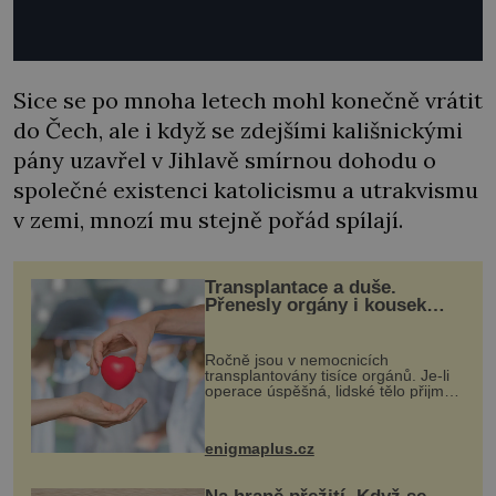
Sice se po mnoha letech mohl konečně vrátit
do Čech, ale i když se zdejšími kališnickými
pány uzavřel v Jihlavě smírnou dohodu o
společné existenci katolicismu a utrakvismu
v zemi, mnozí mu stejně pořád spílají.
Transplantace a duše.
Přenesly orgány i kousek
osobnosti dárce?
Ročně jsou v nemocnicích
transplantovány tisíce orgánů. Je-li
operace úspěšná, lidské tělo přijme
darovaný orgán za své a pacient
může vést plnohodnotný život. Ale co
když při transplantaci nepřijímám...
enigmaplus.cz