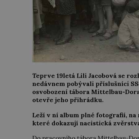
Teprve 19letá Lili Jacobová se rozh
nedávnem pobývali příslušníci SS. S
osvobození tábora Mittelbau-Dora p
otevře jeho přihrádku.
Leží v ní album plné fotografií, na
které dokazují nacistická zvěrst
Do pracovního tábora Mittelbau-Dora 