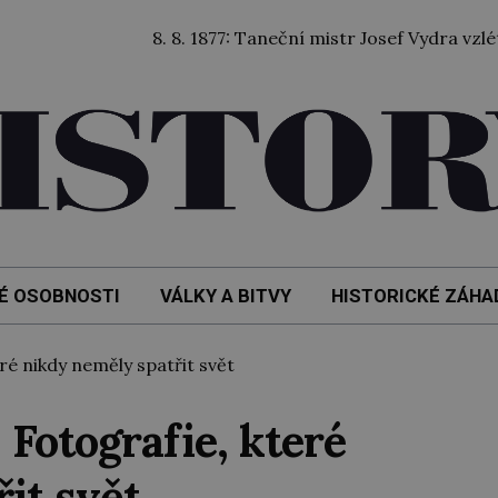
8. 8. 1877: Taneční mistr Josef Vydra vzlétl balón
É OSOBNOSTI
VÁLKY A BITVY
HISTORICKÉ ZÁHA
é nikdy neměly spatřit svět
Fotografie, které
it svět