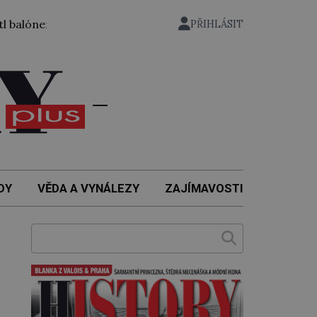
em ze zahrady nuselského pivovaru a stal se tak prvním če
PŘIHLÁSIT
DY
VĚDA A VYNÁLEZY
ZAJÍMAVOSTI