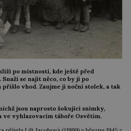
líží po místnosti, kde ještě před
naží se najít něco, co by jí po
řišlo vhod. Zaujme ji noční stolek, a tak
 nichž jsou naprosto šokující snímky,
va ve vyhlazovacím táboře Osvětim.
přijela Lili Jacobová (†1999) v březnu 1945 z