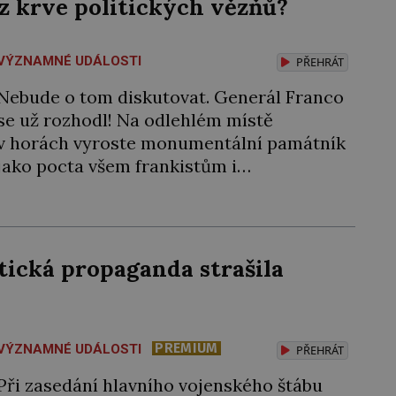
z krve politických vězňů?
VÝZNAMNÉ UDÁLOSTI
PŘEHRÁT
Nebude o tom diskutovat. Generál Franco
se už rozhodl! Na odlehlém místě
v horách vyroste monumentální památník
jako pocta všem frankistům i
republikánům. S tím, kdo ho vybuduje, si
španělský diktátor hlavu neláme. Prostě
na stavbě „zaměstná“ politické vězně!
Generál Francisco Franco (1892–1975) to
ická propaganda strašila
dokázal. Občanská válka ve Španělsku
skončila na jaře roku 1939 jeho vítězstvím.
[…]
PREMIUM
VÝZNAMNÉ UDÁLOSTI
PŘEHRÁT
Při zasedání hlavního vojenského štábu