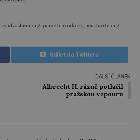
ns.yadvashem.org, pametnaroda.cz, auschwitz.org,
Sdílet na Twitteru
DALŠÍ ČLÁNEK
Albrecht II. rázně potlačil
pražskou vzpouru