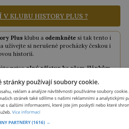
Í V KLUBU
HISTORY PLUS ?
ory Plus
klubu a
odemkněte
si tak tento i
a užívejte si nerušené procházky českou i
ovou historií.
káte nejen
plný přístup ke všem článkům
odné slevy na knihy a časopisy
z našeho
 stránky používají soubory cookie.
davatelství.
obsahu, reklam a analýze návštěvnosti používáme soubory cookie.
tojí pouhých
69 Kč měsíčně
a můžete ho
ašich stránek také sdílíme s našimi reklamními a analytickými par
 s dalšími informacemi, které jste jim poskytli nebo které shro
ství ještě výhodněji, můžete si vybrat roční
služeb.
Více informací
a získat tak
2 měsíce zdarma
.
HNY PARTNERY
(1616) →