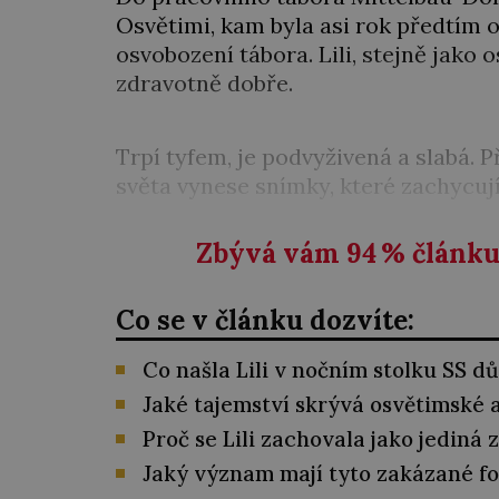
Osvětimi, kam byla asi rok předtím 
osvobození tábora. Lili, stejně jako 
zdravotně dobře.
Trpí tyfem, je podvyživená a slabá. Př
světa vynese snímky, které zachycu
Zbývá vám 94
%
článku 
Co se v článku dozvíte:
Co našla Lili v nočním stolku SS dů
Jaké tajemství skrývá osvětimské 
Proč se Lili zachovala jako jediná 
Jaký význam mají tyto zakázané fo