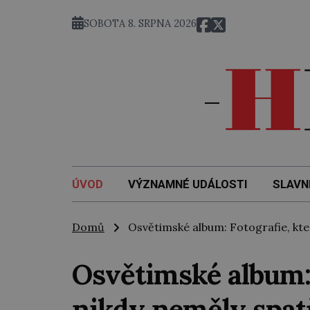
SOBOTA 8. SRPNA 2026
ÚVOD
VÝZNAMNÉ UDÁLOSTI
SLAVN
Domů
Osvětimské album: Fotografie, kter
Osvětimské album: 
nikdy neměly spatř