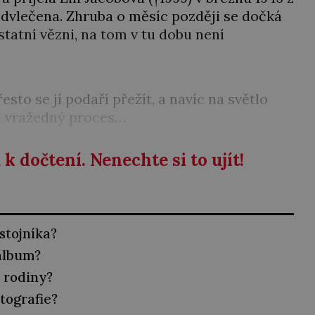
odvlečena. Zhruba o měsíc později se dočká
ostatní vězni, na tom v tu dobu není
esto se jí podaří přežít, a navíc na světlo
jí vražedný proces…
k dočtení. Nenechte si to ujít!
stojníka?
album?
z rodiny?
tografie?