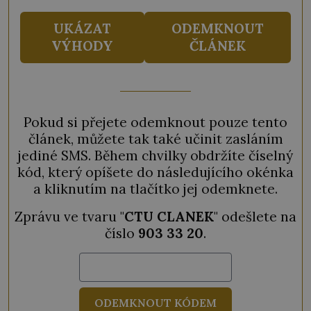
UKÁZAT
ODEMKNOUT
VÝHODY
ČLÁNEK
Pokud si přejete odemknout pouze tento
článek, můžete tak také učinit zasláním
jediné SMS. Během chvilky obdržíte číselný
kód, který opíšete do následujícího okénka
a kliknutím na tlačítko jej odemknete.
Zprávu ve tvaru "
CTU CLANEK
" odešlete na
číslo
903 33 20
.
ODEMKNOUT KÓDEM