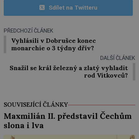
Sdílet na Twitteru
PŘEDCHOZÍ ČLÁNEK
Vyhlásili v Dobrušce konec
monarchie o 3 týdny dřív?
DALŠÍ ČLÁNEK
Snažil se král železný a zlatý vyhladit
rod Vítkovců?
SOUVISEJÍCÍ ČLÁNKY
Maxmilián II. představil Čechům
slona i lva