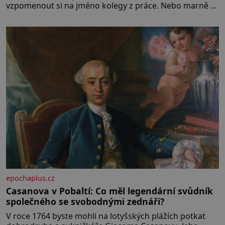
vzpomenout si na jméno kolegy z práce. Nebo marně v
paměti lovíte název knížky, kterou jste nedávno přečetli.
Je to opravdu tak, s věkem jako kdyby se paměť
rozhodla stávkovat. Cvičte
epochaplus.cz
Casanova v Pobaltí: Co měl legendární svůdník
společného se svobodnými zednáři?
V roce 1764 byste mohli na lotyšských plážích potkat