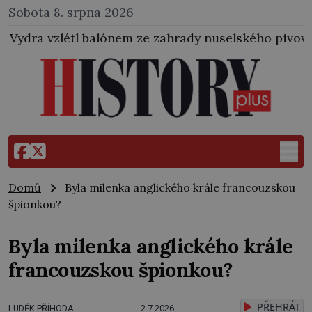
Sobota 8. srpna 2026
em ze zahrady nuselského pivovaru a stal se tak prv
Domů
Byla milenka anglického krále francouzskou
špionkou?
Byla milenka anglického krále
francouzskou špionkou?
PŘEHRÁT
LUDĚK PŘÍHODA
2.7.2026