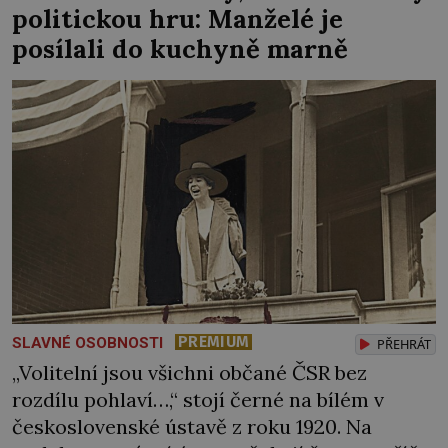
politickou hru: Manželé je
spatří také živého slona […]
posílali do kuchyně marně
PREMIUM
SLAVNÉ OSOBNOSTI
PŘEHRÁT
„Volitelní jsou všichni občané ČSR bez
rozdílu pohlaví…,“ stojí černé na bílém v
československé ústavě z roku 1920. Na