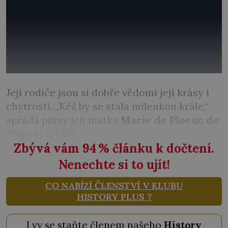
Její rodiče jsou si dobře vědomi její krásy i
chytrosti. „Kéž by se stala milenkou krále,“
spřádá plány její matka
Marie de Ploeuc de
Timeur
(†1709).
Zbývá vám 94
%
článku k dočtení.
Nenechte si to ujít!
CO NABÍZÍ ČLENSTVÍ V KLUBU
HISTORY PLUS ?
I vy se staňte členem našeho
History