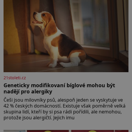
21stoleti.cz
Geneticky modifikovaní bíglové mohou být
nadějí pro alergiky
Češi jsou milovníky psů, alespoň jeden se vyskytuje ve
42 % českých domácností. Existuje však poměrně velká
skupina lidí, kteří by si psa rádi pořídili, ale nemohou,
protože jsou alergičtí. Jejich imu