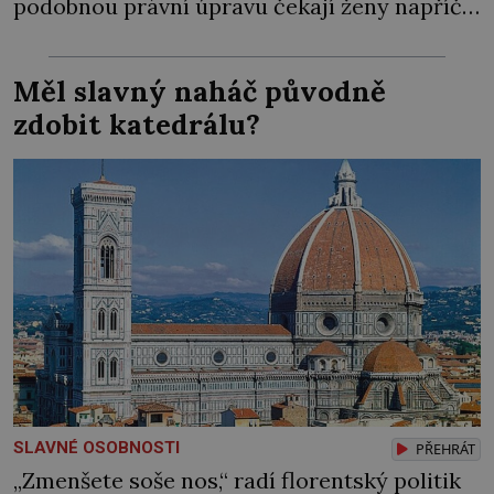
podobnou právní úpravu čekají ženy napříč
celým světem dlouhá léta a často za ni
bojují… Politikaření bylo po dlouhá staletí
Měl slavný naháč původně
výsadou mužů. Samozřejmě, že se v průběhu
zdobit katedrálu?
dějin čas od času objevila nějaká velká
panovnice, ale daly […]
SLAVNÉ OSOBNOSTI
PŘEHRÁT
„Zmenšete soše nos,“ radí florentský politik