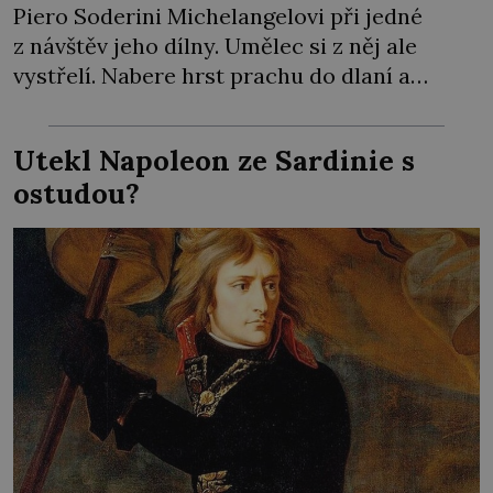
Piero Soderini Michelangelovi při jedné
z návštěv jeho dílny. Umělec si z něj ale
vystřelí. Nabere hrst prachu do dlaní a
předstírá, že jedinou ranou dláta opravdu
kus nosu odsekl. Přitom se svého díla ve
Utekl Napoleon ze Sardinie s
skutečnosti ani nedotkne. Mluvit do práce si
ostudou?
nenechá – od nikoho! Hrdí Florenťané touží
[…]