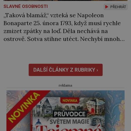
SLAVNÉ OSOBNOSTI
PŘEHRÁT
„Taková blamáž,“ vzteká se Napoleon
Bonaparte 25. února 1793, když musí rychle
zmizet zpátky na loď. Děla nechává na
ostrově. Sotva stihne utéct. Nechybí mnoho
a rozzuření Sardiňané by ho zajali. Naštěstí
se za neúspěch nakonec najde jiný viník…
Francouzská flotila pod velením admirála
Laurenta Trugueta (1752‒1839) vyplouvá
DALŠÍ ČLÁNKY Z RUBRIKY ›
v únoru 1793 z Toulonu. Mezi posádkou […]
reklama