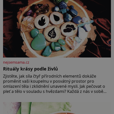
nejsemsama.cz
Rituály krásy podle živlů
Zjistěte, jak síla čtyř přírodních elementů dokáže
proměnit vaši koupelnu v posvátný prostor pro
omlazení těla i zklidnění unavené mysli. Jak pečovat o
pleť a tělo v souladu s hvězdami? Každá z nás v sobě
nese otisk vesmíru, který se projevuje nejen v naší
povaze, ale i v potřebách naší pokožky. Ohnivá znamení
Ženy narozené ve znamení Berana, Lva a Střelce v sobě
nesou žár, odvahu a neutuchající elán. Vaše