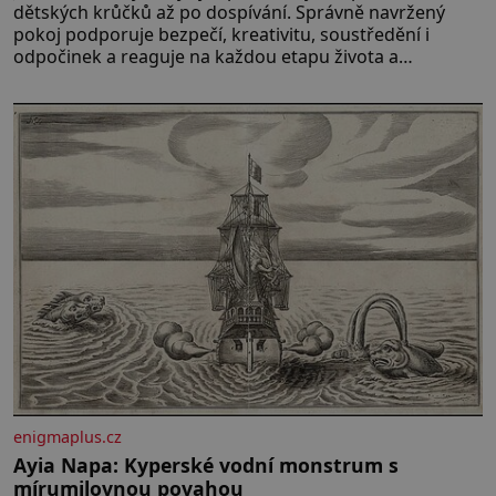
dětských krůčků až po dospívání. Správně navržený
pokoj podporuje bezpečí, kreativitu, soustředění i
odpočinek a reaguje na každou etapu života a
specifické potřeby dítěte. Pro nejmenší je klíčová
jednoduchost, měkkost a bezpečí, proto by pokoj
miminka měl působit především klidně a útulně.
Předškolní věk je
enigmaplus.cz
Ayia Napa: Kyperské vodní monstrum s
mírumilovnou povahou