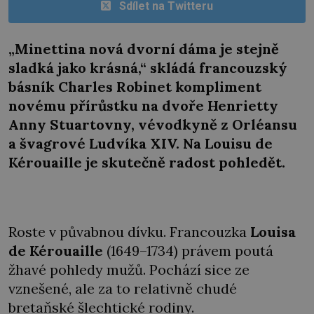
Sdílet na Twitteru
„Minettina nová dvorní dáma je stejně
sladká jako krásná,“ skládá francouzský
básník Charles Robinet kompliment
novému přírůstku na dvoře Henrietty
Anny Stuartovny, vévodkyně z Orléansu
a švagrové Ludvíka XIV. Na Louisu de
Kérouaille je skutečně radost pohledět.
Roste v půvabnou dívku. Francouzka
Louisa
de Kérouaille
(1649–1734) právem poutá
žhavé pohledy mužů. Pochází sice ze
vznešené, ale za to relativně chudé
bretaňské šlechtické rodiny.