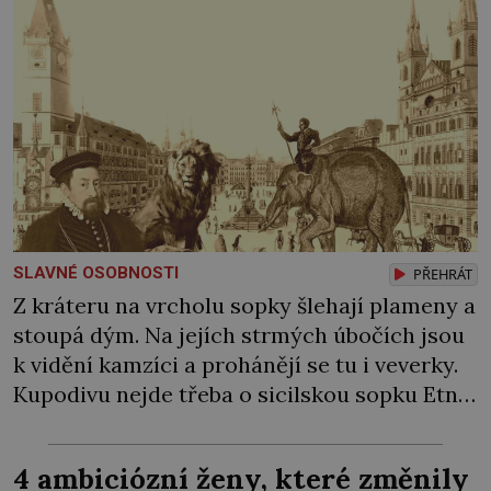
SLAVNÉ OSOBNOSTI
PŘEHRÁT
Z kráteru na vrcholu sopky šlehají plameny a
stoupá dým. Na jejích strmých úbočích jsou
k vidění kamzíci a prohánějí se tu i veverky.
Kupodivu nejde třeba o sicilskou sopku Etnu,
ale o pražské Staroměstské náměstí. Na jaře
1570 zde císař Maxmilián II. pořádá velkolepé
4 ambiciózní ženy, které změnily
slavnosti, při kterých Pražané vůbec poprvé