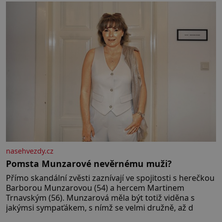
nasehvezdy.cz
Pomsta Munzarové nevěrnému muži?
Přímo skandální zvěsti zaznívají ve spojitosti s herečkou
Barborou Munzarovou (54) a hercem Martinem
Trnavským (56). Munzarová měla být totiž viděna s
jakýmsi sympaťákem, s nímž se velmi družně, až d