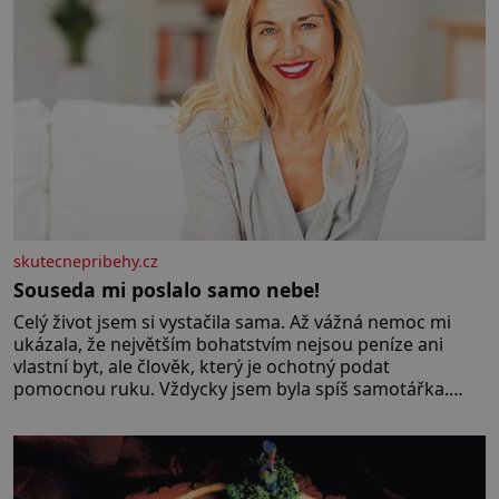
skutecnepribehy.cz
Souseda mi poslalo samo nebe!
Celý život jsem si vystačila sama. Až vážná nemoc mi
ukázala, že největším bohatstvím nejsou peníze ani
vlastní byt, ale člověk, který je ochotný podat
pomocnou ruku. Vždycky jsem byla spíš samotářka.
Nepotřebovala jsem kolem sebe partu kamarádek ani
partnera. Stačily mi knihy, práce a hlavně klid. Hned po
studiích jsem odešla z rodného města,