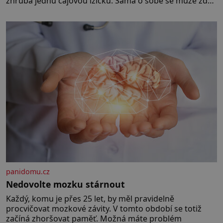
zhruba jednu čajovou lžičku. Sama o sobě se může zdát
bezvýznamná. Teprve když se spojí s dalšími desítkami
tisíc příslušnic svého včelstva, vznikne jeden z
nejdokonalejších organismů
panidomu.cz
Nedovolte mozku stárnout
Každý, komu je přes 25 let, by měl pravidelně
procvičovat mozkové závity. V tomto období se totiž
začíná zhoršovat paměť. Možná máte problém