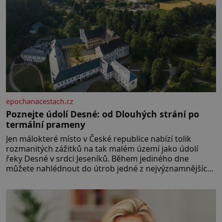
[…]
epochanacestach.cz
Poznejte údolí Desné: od Dlouhých strání po
termální prameny
Jen málokteré místo v České republice nabízí tolik
rozmanitých zážitků na tak malém území jako údolí
řeky Desné v srdci Jeseníků. Během jediného dne
můžete nahlédnout do útrob jedné z nejvýznamnějších
vodních elektráren v Evropě, vydat se na horské
hřebeny, projet se na koloběžce a den zakončit
poznáváním památek ve Velkých Losinách nebo v
termálním