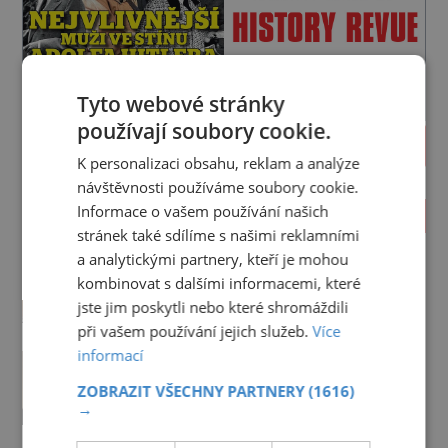
Tyto webové stránky
používají soubory cookie.
PROLISTOVAT
K personalizaci obsahu, reklam a analýze
návštěvnosti používáme soubory cookie.
Informace o vašem používání našich
ZAJÍMAVOSTI
stránek také sdílíme s našimi reklamními
Pohřbili kancléře z Mitrovic
a analytickými partnery, kteří je mohou
zaživa?
kombinovat s dalšími informacemi, které
Z kostelní hrobky u svatého Jakuba
jste jim poskytli nebo které shromáždili
se ozývají dunivé rány a tlumené
při vašem používání jejich služeb.
Více
výkřiky. „To jistě řádí duch,“ myslí si
informací
Kněz Bohuslav Burian: Metody
pověrčiví lidé. Ani za dvě kopy
StB byly horší než gestapácké
grošů by se nikdo neodvážil
ZOBRAZIT VŠECHNY PARTNERY
(1616)
trýznění
Ponižují ho a mlátí. Do jídla mu
podzemní hrobku otevřít a její
→
přidávají drogy, nenechají ho
poklop tak raději jen skrápí
pořádně vyspat a smrtí vyhrožují i
svěcenou vodou. Za několik dní
PREMIUM