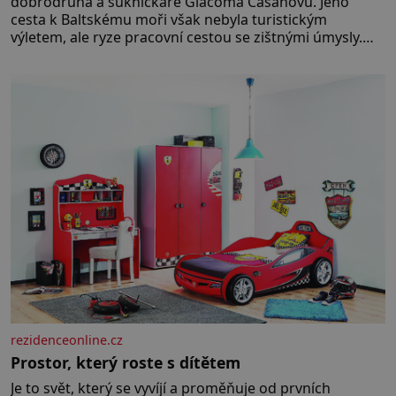
dobrodruha a sukničkáře Giacoma Casanovu. Jeho
cesta k Baltskému moři však nebyla turistickým
výletem, ale ryze pracovní cestou se zištnými úmysly.
Jaký cíl Casanova sledoval, když se například procházel
uličkami lotyšské Rigy? Casanova v Pobaltí kontaktoval
tamní zednářské lóže. Nebyl v této oblasti žádným
nováčkem, protože do zednářské
rezidenceonline.cz
Prostor, který roste s dítětem
Je to svět, který se vyvíjí a proměňuje od prvních