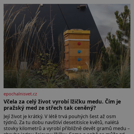
epochalnisvet.cz
Včela za celý život vyrobí lžičku medu. Čím je
pražský med ze střech tak ceněný?
Její život je krátký. V létě trvá pouhých šest až osm
týdnů. Za tu dobu navštíví desetitisíce květů, nalétá
stovky kilometrů a vyrobí přibližně devět gramů medu –