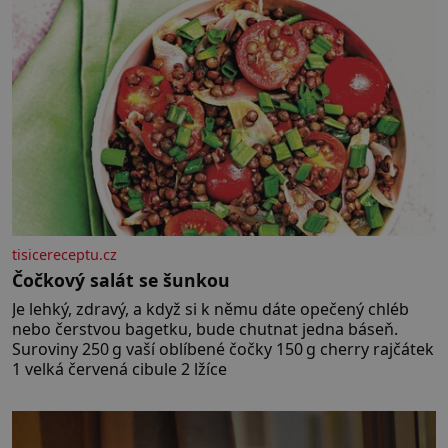
tisicereceptu.cz
Čočkový salát se šunkou
Je lehký, zdravý, a když si k němu dáte opečený chléb
nebo čerstvou bagetku, bude chutnat jedna báseň.
Suroviny 250 g vaší oblíbené čočky 150 g cherry rajčátek
1 velká červená cibule 2 lžíce