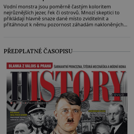
Vodní monstra jsou poměrně častým koloritem
nejrůznějších jezer, řek či ostrovů. Mnozí skeptici to
přikládají hlavně snaze dané místo zviditelnit a
přitáhnout k němu pozornost záhadám nakloněných
turi
PŘEDPLATNÉ ČASOPISU