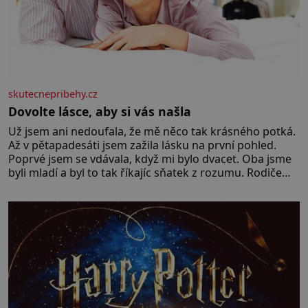
skutecnepribehy.cz
Dovolte lásce, aby si vás našla
Už jsem ani nedoufala, že mě něco tak krásného potká.
Až v pětapadesáti jsem zažila lásku na první pohled.
Poprvé jsem se vdávala, když mi bylo dvacet. Oba jsme
byli mladí a byl to tak říkajíc sňatek z rozumu. Rodiče
nás dali dohromady, Toník byl dobře zaopatřený mladý
muž. Manželství nám oběma moc nesvědčilo, brzy jsme
zjistili, že