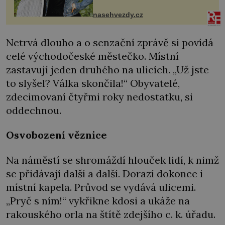
sdílela, že se snaží fung...
nasehvezdy.cz
Netrvá dlouho a o senzační zprávě si povídá
celé východočeské městečko. Místní
zastavují jeden druhého na ulicích. „Už jste
to slyšel? Válka skončila!“ Obyvatelé,
zdecimovaní čtyřmi roky nedostatku, si
oddechnou.
Osvobození věznice
Na náměstí se shromáždí hlouček lidí, k nimž
se přidávají další a další. Dorazí dokonce i
místní kapela. Průvod se vydává ulicemi.
„Pryč s ním!“ vykřikne kdosi a ukáže na
rakouského orla na štítě zdejšího c. k. úřadu.