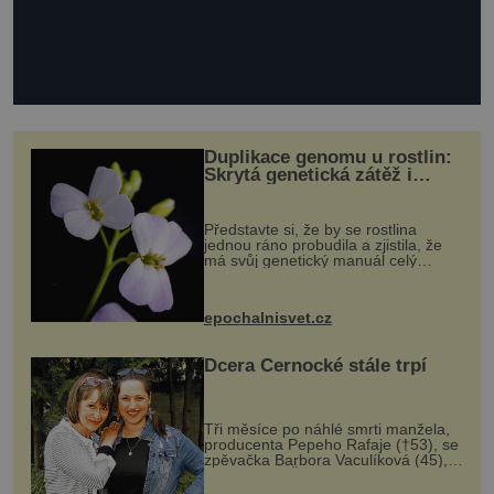
Duplikace genomu u rostlin:
Skrytá genetická zátěž i
evoluční výhoda
Představte si, že by se rostlina
jednou ráno probudila a zjistila, že
má svůj genetický manuál celý
dvakrát. Přesně to se občas v
přírodě stane – a podle nového
výzkumu to může být pro druhy
epochalnisvet.cz
vstupenka...
Dcera Černocké stále trpí
Tři měsíce po náhlé smrti manžela,
producenta Pepeho Rafaje (†53), se
zpěvačka Barbora Vaculíková (45),
dcera Petry Černocké (75), poprvé
ozvala veřejnosti. Na sociální síti