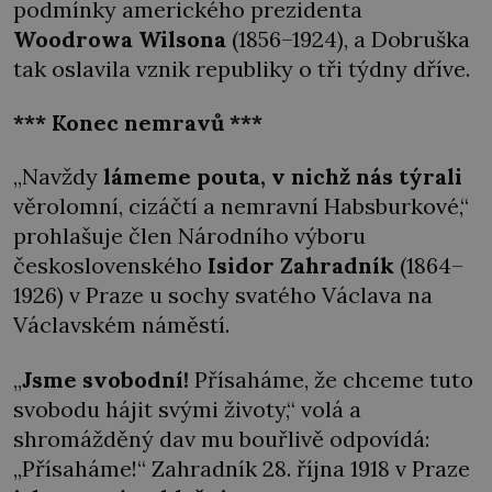
podmínky amerického prezidenta
Woodrowa Wilsona
(1856–1924), a Dobruška
tak oslavila vznik republiky o tři týdny dříve.
*** Konec nemravů ***
„Navždy
lámeme pouta, v nichž nás týrali
věrolomní, cizáčtí a nemravní Habsburkové,“
prohlašuje člen Národního výboru
československého
Isidor Zahradník
(1864–
1926) v Praze u sochy svatého Václava na
Václavském náměstí.
„
Jsme svobodní!
Přísaháme, že chceme tuto
svobodu hájit svými životy,“ volá a
shromážděný dav mu bouřlivě odpovídá:
„Přísaháme!“ Zahradník 28. října 1918 v Praze