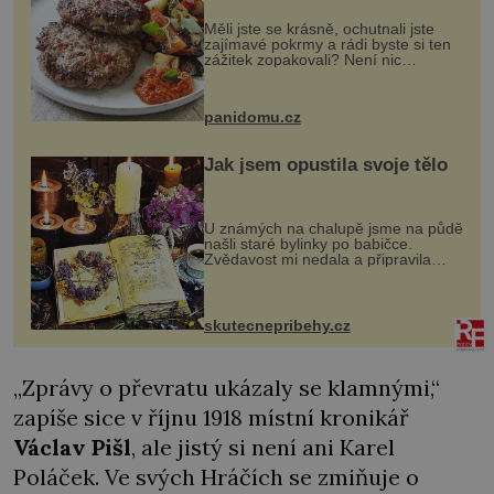
Měli jste se krásně, ochutnali jste
zajímavé pokrmy a rádi byste si ten
zážitek zopakovali? Není nic
snazšího. Pljeskavica (10 porcí)
Možná jste ji ochutnali na dovolené v
bývalé Jugoslávii, lze ji vi...
panidomu.cz
Jak jsem opustila svoje tělo
U známých na chalupě jsme na půdě
našli staré bylinky po babičce.
Zvědavost mi nedala a připravila
jsem si z nich lektvar… Zimní pobyt
na chalupě se pro mě vlastní vinou
změnil v děsivý zážitek, na kt...
skutecnepribehy.cz
„Zprávy o převratu ukázaly se klamnými,“
zapíše sice v říjnu 1918 místní kronikář
Václav Pišl
, ale jistý si není ani Karel
Poláček. Ve svých Hráčích se zmiňuje o