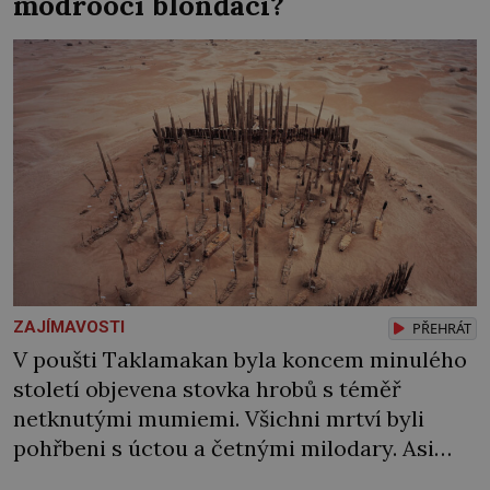
modroocí blonďáci?
dlouho po jeho smrti […]
ZAJÍMAVOSTI
PŘEHRÁT
V poušti Taklamakan byla koncem minulého
století objevena stovka hrobů s téměř
netknutými mumiemi. Všichni mrtví byli
pohřbeni s úctou a četnými milodary. Asi
nejvíc přitom vědce zaujal hrob tříměsíčního