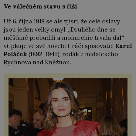
Ve válečném stavu s říší
Už 6. října 1918 se ale zjistí, že celé oslavy
jsou jeden velký omyl. „Druhého dne se
měšťané probudili a monarchie trvala dál,“
vtipkuje ve své novele Hráči spisovatel
Karel
Poláček
(1892–1945), rodák z nedalekého
Rychnova nad Kněžnou.