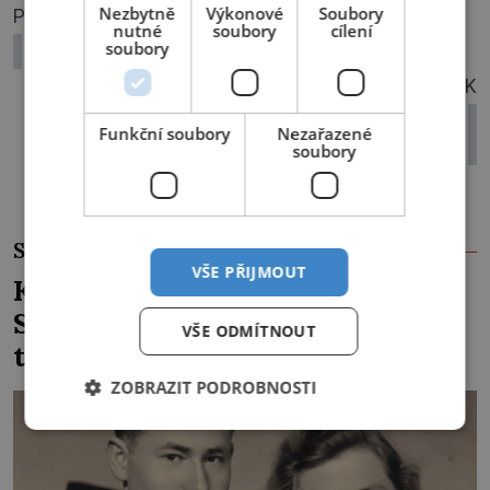
Nezbytně
Výkonové
Soubory
PŘEDCHOZÍ ČLÁNEK
nutné
soubory
cílení
soubory
Trvalo krvavé divadlo pět dní?
DALŠÍ ČLÁNEK
Byla milenka anglického krále
Funkční soubory
Nezařazené
francouzskou špionkou?
soubory
SOUVISEJÍCÍ ČLÁNKY
VŠE PŘIJMOUT
Kněz Bohuslav Burian: Metody
StB byly horší než gestapácké
VŠE ODMÍTNOUT
trýznění
ZOBRAZIT PODROBNOSTI