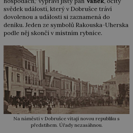
hospodách,“ vypráví jistý pan
Vaněk
, očitý
svědek událostí, který v Dobrušce tráví
dovolenou a události si zaznamená do
deníku. Jeden ze symbolů Rakouska-Uherska
podle něj skončí v místním rybníce.
Na náměstí v Dobrušce vítají novou republiku s
předstihem. Úřady nezasáhnou.