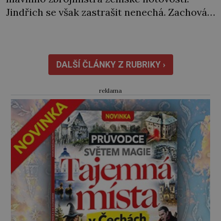
Jindřich se však zastrašit nenechá. Zachová
chladnou hlavu a trestu unikne. Nicméně
cejchu zrádce se už nezbaví… Tři roky
stačily! Škola pro něj není. Jindřich Michal
Hýzrle z Chodů (1575–1665) se v ní nudí. 10letý
DALŠÍ ČLÁNKY Z RUBRIKY ›
chlapec chce procestovat […]
reklama