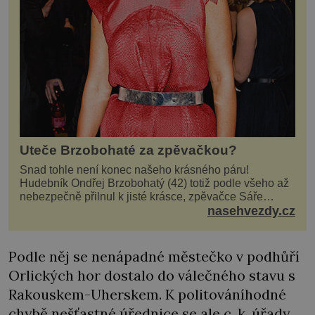
Uteče Brzobohaté za zpěvačkou?
Snad tohle není konec našeho krásného páru!
Hudebník Ondřej Brzobohatý (42) totiž podle všeho až
nebezpečně přilnul k jisté krásce, zpěvačce Sáře
Milfajtové (33), která jednou byla hostem v pořadu
nasehvezdy.cz
Inkognito, kde Ondřej účinkuje. Ondřej Brzobohatý (42).
Hned po natáčení prý za ní přišel s nabídkou, ž
Podle něj se nenápadné městečko v podhůří
Orlických hor dostalo do válečného stavu s
Rakouskem-Uherskem. K politováníhodné
chybě nešťastné úřednice se ale c. k. úřady