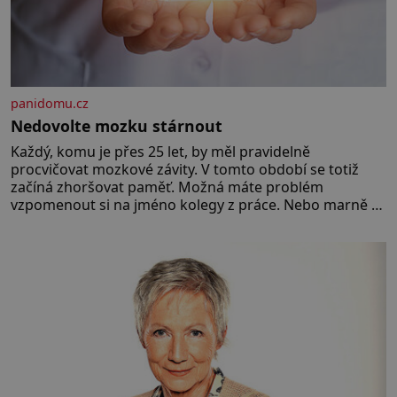
panidomu.cz
Nedovolte mozku stárnout
Každý, komu je přes 25 let, by měl pravidelně
procvičovat mozkové závity. V tomto období se totiž
začíná zhoršovat paměť. Možná máte problém
vzpomenout si na jméno kolegy z práce. Nebo marně v
paměti lovíte název knížky, kterou jste nedávno přečetli.
Je to opravdu tak, s věkem jako kdyby se paměť
rozhodla stávkovat. Cvičte