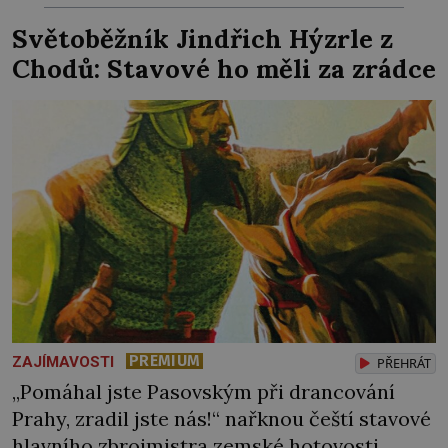
chlapečka s modrou filcovou čapkou, z níž se
Světoběžník Jindřich Hýzrle z
draly blonďaté vlásky. Fakt, že jsou těla
Chodů: Stavové ho měli za zrádce
dávných lidí nesmírně dobře zachovalá,
přičítají odborníci zdejším klimatickým
podmínkám. Sucho, prosolené písky a
extrémně […]
PREMIUM
ZAJÍMAVOSTI
PŘEHRÁT
„Pomáhal jste Pasovským při drancování
Prahy, zradil jste nás!“ nařknou čeští stavové
hlavního zbrojmistra zemské hotovosti.