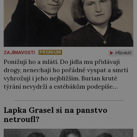
PREMIUM
ZAJÍMAVOSTI
PŘEHRÁT
Ponižují ho a mlátí. Do jídla mu přidávají
drogy, nenechají ho pořádně vyspat a smrtí
vyhrožují i jeho nejbližším. Burian kruté
týrání nevydrží a estébákům podepíše
všechno, co po něm chtějí. Svým podpisem
jim potvrdí také to, že na něj během výslechů
Lapka Grasel si na panstvo
nikdo nevyvíjel fyzický ani psychický nátlak.
netroufl?
Syn brněnského řezníka chce být knězem a
[…]