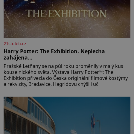
21stoleti.cz
Harry Potter: The Exhibition. Neplecha
zahájena…
Pražské Letňany se na půl roku proměnily v malý kus
kouzelnického světa. Výstava Harry Potter™: The
Exhibition přivezla do Česka originální filmové kostýmy
a rekvizity, Bradavice, Hagridovu chýši i uč