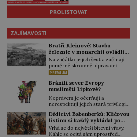
PROLISTOVAT
ZAJÍMAVOSTI
Bratři Kleinové: Stavbu
železnic v monarchii ovládli
samouci
Na začátku je jich šest a začínají
poměrně skromně, úpravami
zahrad, rybníků a parků. Postupně
PREMIUM
si ale troufnou i na stavbu železnic.
Bránili sever Evropy
Během 40 let vybudují na území
muslimští Lipkové?
monarchie třetinu všech tratí,
tedy asi 3500 kilometrů! Ohromně
Neprávem je očerňují a
na tom zbohatnou… Podnikavého
nerespektují jejich stará privilegia.
ducha zdědí bratři Kleinové po
A hlavně jim přestali vyplácet
Dědictví Babenberků: Klíčovou
otci Johannovi (1756–1835), který
dohodnutý žold! Lipkové proti
listinu si každý vykládal po
má malý statek na Jesenicku […]
těmto „podrazům“ hlasitě
svém
Vrhá se do největší bitevní vřavy.
protestují, jenže spravedlnosti
Náhle se ocitá sám uprostřed
nedosáhnou. Proto se rozhodnou