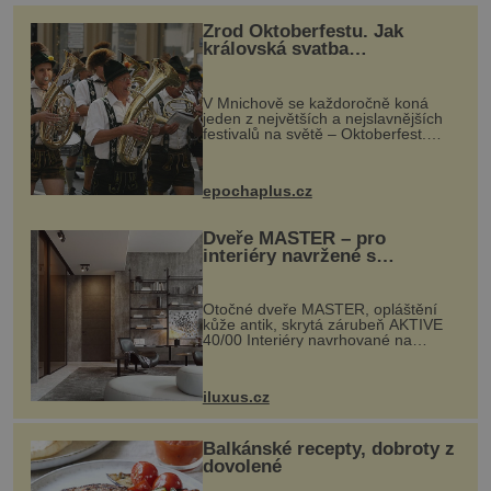
Zrod Oktoberfestu. Jak
královská svatba
odstartovala největší pivní
festival světa
V Mnichově se každoročně koná
jeden z největších a nejslavnějších
festivalů na světě – Oktoberfest.
Každý rok přiláká miliony
návštěvníků, kteří si vychutnávají
pivo, tradiční jídlo a bavorskou
epochaplus.cz
kultur...
Dveře MASTER – pro
interiéry navržené s
rozumem i vášní!
Otočné dveře MASTER, opláštění
kůže antik, skrytá zárubeň AKTIVE
40/00 Interiéry navrhované na
zakázku často vyžadují atypické
rozměry nejen nábytku, ale i
otvorových prvků. Technické zázemí
iluxus.cz
dnes umož...
Balkánské recepty, dobroty z
dovolené