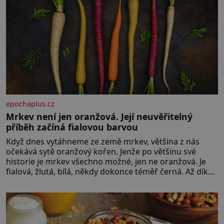
epochaplus.cz
Mrkev není jen oranžová. Její neuvěřitelný
příběh začíná fialovou barvou
Když dnes vytáhneme ze země mrkev, většina z nás
očekává sytě oranžový kořen. Jenže po většinu své
historie je mrkev všechno možné, jen ne oranžová. Je
fialová, žlutá, bílá, někdy dokonce téměř černá. Až díky
stovkám let pečlivého šlechtění se z ní stává zelenina,
bez které si českou zahradu ani nedokážeme
představit. Její příběh je