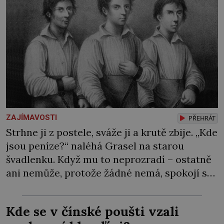
ZAJÍMAVOSTI
PŘEHRÁT
Strhne ji z postele, sváže ji a krutě zbije. „Kde
jsou peníze?“ naléhá Grasel na starou
švadlenku. Když mu to neprozradí – ostatně
ani nemůže, protože žádné nemá, spokojí se
lupič s několika měďáky a štůčky látky.
Zraněná žena pár dní nato umírá. Je to muž
Kde se v čínské poušti vzali
nebývale krutý. Jeho činy budí hrůzu ještě