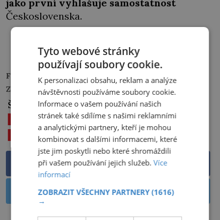
jako první vyhlašuje samostatnost
Československa.
PŘEHRÁT
Tyto webové stránky
používají soubory cookie.
Foto:
ateliér Ouřada/Vlastivědné muzeum Dobruška
K personalizaci obsahu, reklam a analýze
Zdroje informací:
idnes.cz, irozhlas.cz
návštěvnosti používáme soubory cookie.
Informace o vašem používání našich
Štítky:
stránek také sdílíme s našimi reklamními
20. STOLETÍ
DOBRUŠKA
a analytickými partnery, kteří je mohou
RAKOUSKO-UHERSKO
kombinovat s dalšími informacemi, které
jste jim poskytli nebo které shromáždili
při vašem používání jejich služeb.
Více
Sdílet na Facebooku
informací
Sdílet na Twitteru
ZOBRAZIT VŠECHNY PARTNERY
(1616)
→