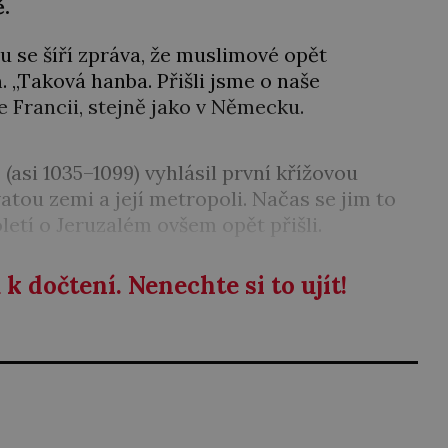
.
u se šíří zpráva, že muslimové opět
 „Taková hanba. Přišli jsme o naše
ve Francii, stejně jako v Německu.
.
(asi 1035–1099) vyhlásil první křížovou
atou zemi a její metropoli. Načas se jim to
letí o Jeruzalém ovšem opět přišli.
k dočtení. Nenechte si to ujít!