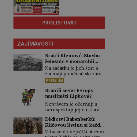
PROLISTOVAT
ZAJÍMAVOSTI
Bratři Kleinové: Stavbu
železnic v monarchii
ovládli samouci
Na začátku je jich šest a
začínají poměrně skromně,
úpravami zahrad, rybníků a
PREMIUM
parků. Postupně si ale
troufnou i na stavbu
Bránili sever Evropy
železnic. Během 40 let
muslimští Lipkové?
vybudují na území
Neprávem je očerňují a
monarchie třetinu všech
nerespektují jejich stará
tratí, tedy asi 3500
privilegia. A hlavně jim
kilometrů! Ohromně na
Dědictví Babenberků:
přestali vyplácet
tom zbohatnou…
Klíčovou listinu si každý
dohodnutý žold! Lipkové
Podnikavého ducha zdědí
vykládal po svém
proti těmto „podrazům“
Vrhá se do největší bitevní
bratři Kleinové po otci