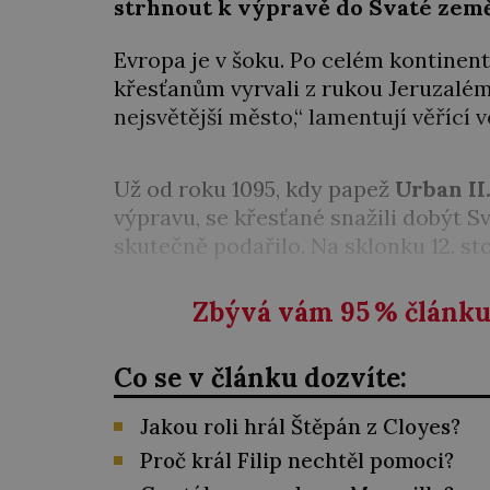
strhnout k výpravě do Svaté země
Evropa je v šoku. Po celém kontinent
křesťanům vyrvali z rukou Jeruzalém.
nejsvětější město,“ lamentují věřící 
Už od roku 1095, kdy papež
Urban II
výpravu, se křesťané snažili dobýt Sv
skutečně podařilo. Na sklonku 12. sto
Zbývá vám 95
%
článku 
Co se v článku dozvíte:
Jakou roli hrál Štěpán z Cloyes?
Proč král Filip nechtěl pomoci?