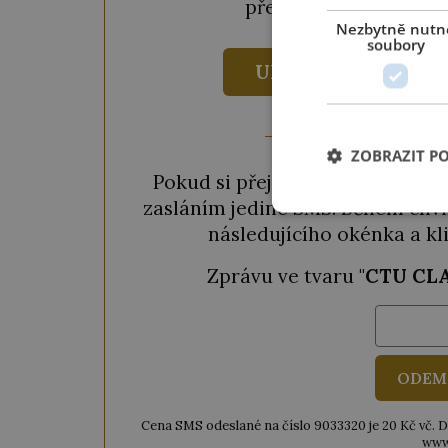
předplatné za
690 Kč
Nezbytně nutn
soubory
UKÁZAT VÝHODY
ZOBRAZIT P
Pokud si přejete odemknout pou
zasláním jediné SMS. Během chvil
následujícího okénka a kl
Zprávu ve tvaru "
CTU CL
ODEM
Cena SMS odeslané na číslo 9033320 je 20 Kč vč. DPH
www