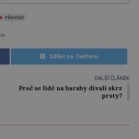
PŘEHRÁT
om
Sdílet na Twitteru
DALŠÍ ČLÁNEK
Proč se lidé na baraby dívali skrz
prsty?