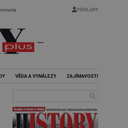
valý státní ministr pro protektorát K. H. Frank, 21. května
PŘIHLÁSIT
DY
VĚDA A VYNÁLEZY
ZAJÍMAVOSTI