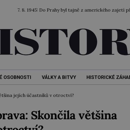
8. 1945: Do Prahy byl tajně z amerického zajetí převezen bý
É OSOBNOSTI
VÁLKY A BITVY
HISTORICKÉ ZÁHA
tšina jejích účastníků v otroctví?
rava: Skončila většina
otroctví?