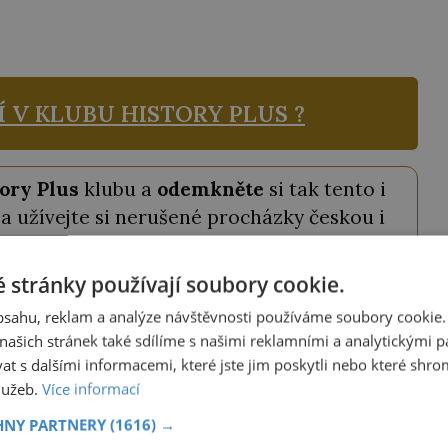
Í V KLUBU
HISTORY PLUS ?
ory Plus
klubu a
odemkněte
si tak tento i
a užívejte si nerušené procházky českou i
ovou historií.
 stránky používají soubory cookie.
káte nejen
plný přístup ke všem článkům
obsahu, reklam a analýze návštěvnosti používáme soubory cookie.
odné slevy na knihy a časopisy
z našeho
ašich stránek také sdílíme s našimi reklamními a analytickými par
davatelství.
 s dalšími informacemi, které jste jim poskytli nebo které shro
služeb.
Více informací
tojí pouhých
69 Kč měsíčně
a můžete ho
HNY PARTNERY
(1616) →
ství ještě výhodněji, můžete si vybrat roční