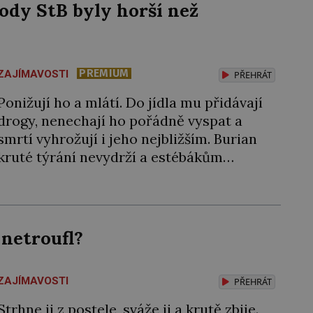
ody StB byly horší než
PREMIUM
ZAJÍMAVOSTI
PŘEHRÁT
Ponižují ho a mlátí. Do jídla mu přidávají
drogy, nenechají ho pořádně vyspat a
smrtí vyhrožují i jeho nejbližším. Burian
kruté týrání nevydrží a estébákům
podepíše všechno, co po něm chtějí. Svým
podpisem jim potvrdí také to, že na něj
během výslechů nikdo nevyvíjel fyzický
ani psychický nátlak. Syn brněnského
 netroufl?
řezníka chce být knězem a […]
ZAJÍMAVOSTI
PŘEHRÁT
Strhne ji z postele, sváže ji a krutě zbije.