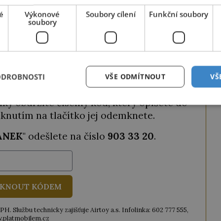
a získat tak
2 měsíce zdarma
.
é
Výkonové
Soubory cílení
Funkční soubory
soubory
ODEMKNOUT ČLÁNEK
ODROBNOSTI
VŠE ODMÍTNOUT
VŠ
ze tento článek, můžete tak také učinit
ky obdržíte číselný kód, který opíšete do
iknutím na tlačítko jej odemknete.
ANEK
" odešlete na číslo
903 33 20
.
KNOUT KÓDEM
. Službu technicky zajišťuje Airtoy a.s. Infolinka: 602 777 555,
.platmobilem.cz