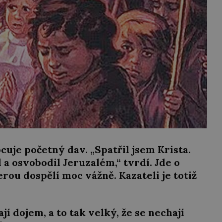
uje početný dav. „Spatřil jsem Krista.
 a osvobodil Jeruzalém,“ tvrdí. Jde o
rou dospělí moc vážně. Kazateli je totiž
í dojem, a to tak velký, že se nechají