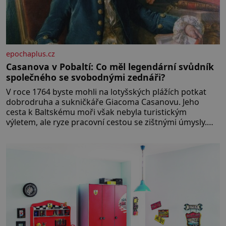
epochaplus.cz
Casanova v Pobaltí: Co měl legendární svůdník
společného se svobodnými zednáři?
V roce 1764 byste mohli na lotyšských plážích potkat
dobrodruha a sukničkáře Giacoma Casanovu. Jeho
cesta k Baltskému moři však nebyla turistickým
výletem, ale ryze pracovní cestou se zištnými úmysly.
Jaký cíl Casanova sledoval, když se například procházel
uličkami lotyšské Rigy? Casanova v Pobaltí kontaktoval
tamní zednářské lóže. Nebyl v této oblasti žádným
nováčkem, protože do zednářské