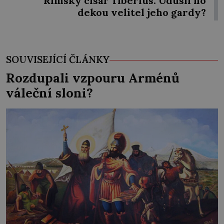
Římský císař Tiberius: Udusil ho
dekou velitel jeho gardy?
SOUVISEJÍCÍ ČLÁNKY
Rozdupali vzpouru Arménů
váleční sloni?