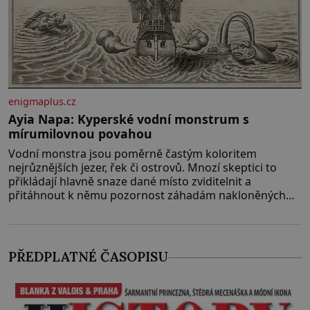
enigmaplus.cz
Ayia Napa: Kyperské vodní monstrum s
mírumilovnou povahou
Vodní monstra jsou poměrně častým koloritem
nejrůznějších jezer, řek či ostrovů. Mnozí skeptici to
přikládají hlavně snaze dané místo zviditelnit a
přitáhnout k němu pozornost záhadám nakloněných
turi
PŘEDPLATNÉ ČASOPISU