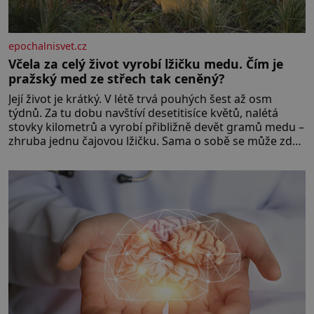
epochalnisvet.cz
Včela za celý život vyrobí lžičku medu. Čím je
pražský med ze střech tak ceněný?
Její život je krátký. V létě trvá pouhých šest až osm
týdnů. Za tu dobu navštíví desetitisíce květů, nalétá
stovky kilometrů a vyrobí přibližně devět gramů medu –
zhruba jednu čajovou lžičku. Sama o sobě se může zdát
bezvýznamná. Teprve když se spojí s dalšími desítkami
tisíc příslušnic svého včelstva, vznikne jeden z
nejdokonalejších organismů