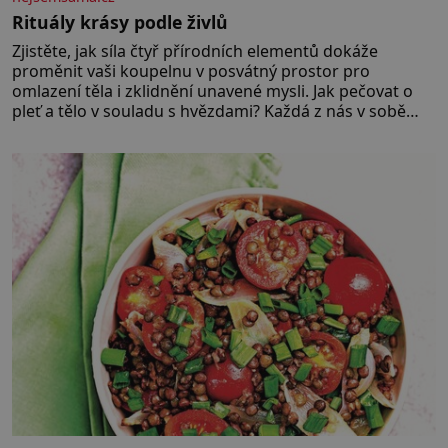
Rituály krásy podle živlů
Zjistěte, jak síla čtyř přírodních elementů dokáže
proměnit vaši koupelnu v posvátný prostor pro
omlazení těla i zklidnění unavené mysli. Jak pečovat o
pleť a tělo v souladu s hvězdami? Každá z nás v sobě
nese otisk vesmíru, který se projevuje nejen v naší
povaze, ale i v potřebách naší pokožky. Ohnivá znamení
Ženy narozené ve znamení Berana, Lva a Střelce v sobě
nesou žár, odvahu a neutuchající elán. Vaše