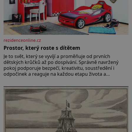
rezidenceonline.cz
Prostor, který roste s dítětem
Je to svět, který se vyvíjí a proměňuje od prvních
dětských krůčků až po dospívání. Správně navržený
pokoj podporuje bezpečí, kreativitu, soustředění i
odpočinek a reaguje na každou etapu života a
specifické potřeby dítěte. Pro nejmenší je klíčová
jednoduchost, měkkost a bezpečí, proto by pokoj
miminka měl působit především klidně a útulně.
Předškolní věk je