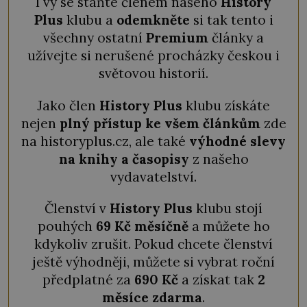
I vy se staňte členem našeho
History
Plus
klubu a
odemkněte
si tak tento i
všechny ostatní
Premium
články a
užívejte si nerušené procházky českou i
světovou historií.
Jako člen
History Plus
klubu získáte
nejen
plný přístup ke všem článkům
zde
na historyplus.cz, ale také
výhodné slevy
na knihy a časopisy
z našeho
vydavatelství.
Členství v
History Plus
klubu stojí
pouhých
69 Kč měsíčně
a můžete ho
kdykoliv zrušit. Pokud chcete členství
ještě výhodněji, můžete si vybrat roční
předplatné za
690 Kč
a získat tak
2
měsíce zdarma
.