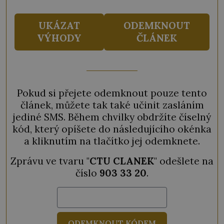
UKÁZAT
ODEMKNOUT
VÝHODY
ČLÁNEK
Pokud si přejete odemknout pouze tento
článek, můžete tak také učinit zasláním
jediné SMS. Během chvilky obdržíte číselný
kód, který opíšete do následujícího okénka
a kliknutím na tlačítko jej odemknete.
Zprávu ve tvaru "
CTU CLANEK
" odešlete na
číslo
903 33 20
.
ODEMKNOUT KÓDEM