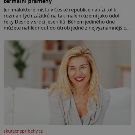
termální prameny
Jen málokteré místo v České republice nabízí tolik
rozmanitých zážitků na tak malém území jako údolí
řeky Desné v srdci Jeseníků. Během jediného dne
můžete nahlédnout do útrob jedné z nejvýznamnějších
vodních elektráren v Evropě, vydat se na horské
hřebeny, projet se na koloběžce a den zakončit
poznáváním památek ve Velkých Losinách nebo v
termálním
skutecnepribehy.cz