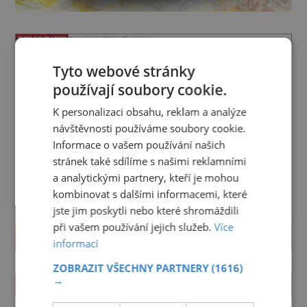
Tyto webové stránky
používají soubory cookie.
K personalizaci obsahu, reklam a analýze
návštěvnosti používáme soubory cookie.
Informace o vašem používání našich
stránek také sdílíme s našimi reklamními
a analytickými partnery, kteří je mohou
kombinovat s dalšími informacemi, které
jste jim poskytli nebo které shromáždili
při vašem používání jejich služeb.
Více
PROLISTOVAT
informací
ZOBRAZIT VŠECHNY PARTNERY
(1616)
→
ZAJÍMAVOSTI