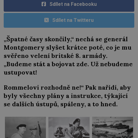
Sdílet na Facebooku
Sdílet na Twitteru
„Špatné časy skončily,“ nechá se generál
Montgomery slyšet krátce poté, co je mu
svěřeno velení britské 8. armády.
„Budeme stát a bojovat zde. Už nebudeme
ustupovat!
Rommelovi rozhodně ne!“ Pak nařídí, aby
byly všechny plány a instrukce, týkající
se dalších ústupů, spáleny, a to hned.