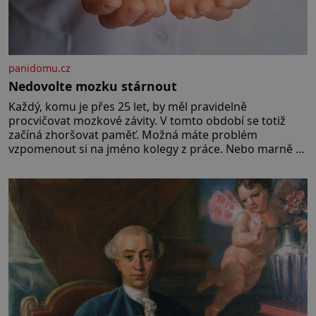
panidomu.cz
Nedovolte mozku stárnout
Každý, komu je přes 25 let, by měl pravidelně
procvičovat mozkové závity. V tomto období se totiž
začíná zhoršovat paměť. Možná máte problém
vzpomenout si na jméno kolegy z práce. Nebo marně v
paměti lovíte název knížky, kterou jste nedávno přečetli.
Je to opravdu tak, s věkem jako kdyby se paměť
rozhodla stávkovat. Cvičte