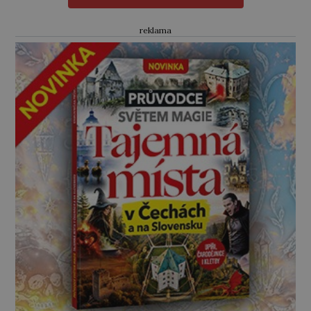
přibližuje, slyší i sílící neznámé […]
reklama