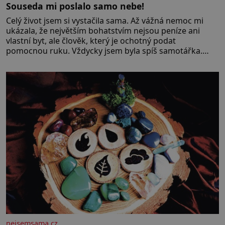
Souseda mi poslalo samo nebe!
Celý život jsem si vystačila sama. Až vážná nemoc mi
ukázala, že největším bohatstvím nejsou peníze ani
vlastní byt, ale člověk, který je ochotný podat
pomocnou ruku. Vždycky jsem byla spíš samotářka.
Nepotřebovala jsem kolem sebe partu kamarádek ani
partnera. Stačily mi knihy, práce a hlavně klid. Hned po
studiích jsem odešla z rodného města,
nejsemsama.cz