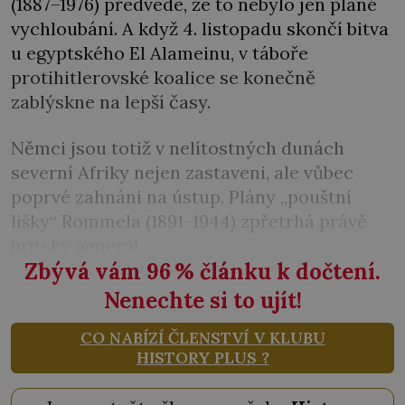
(1887–1976) předvede, že to nebylo jen plané
vychloubání. A když 4. listopadu skončí bitva
u egyptského El Alameinu, v táboře
protihitlerovské koalice se konečně
zablýskne na lepší časy.
Němci jsou totiž v nelítostných dunách
severní Afriky nejen zastaveni, ale vůbec
poprvé zahnáni na ústup. Plány „pouštní
lišky“ Rommela (1891–1944) zpřetrhá právě
britský generál.
Zbývá vám 96
%
článku k dočtení.
Nenechte si to ujít!
CO NABÍZÍ ČLENSTVÍ V KLUBU
HISTORY PLUS ?