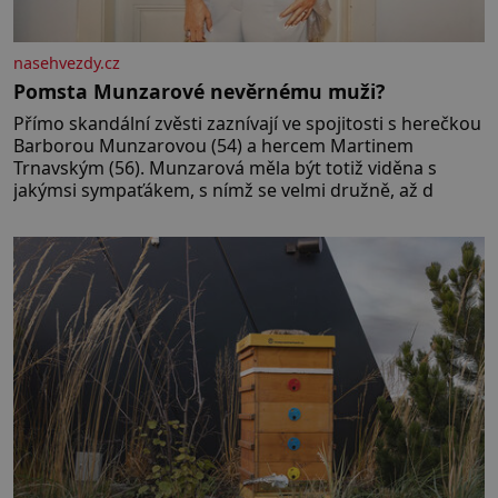
nasehvezdy.cz
Pomsta Munzarové nevěrnému muži?
Přímo skandální zvěsti zaznívají ve spojitosti s herečkou
Barborou Munzarovou (54) a hercem Martinem
Trnavským (56). Munzarová měla být totiž viděna s
jakýmsi sympaťákem, s nímž se velmi družně, až d