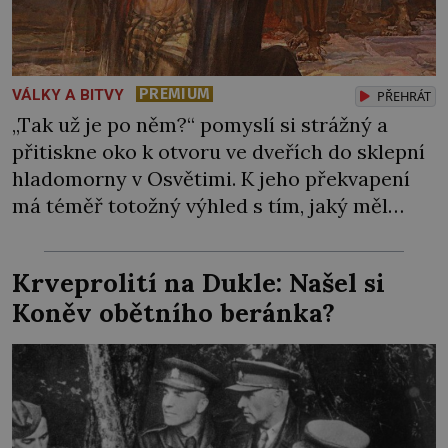
PREMIUM
VÁLKY A BITVY
PŘEHRÁT
„Tak už je po něm?“ pomyslí si strážný a
přitiskne oko k otvoru ve dveřích do sklepní
hladomorny v Osvětimi. K jeho překvapení
má téměř totožný výhled s tím, jaký měl
včera, předevčírem i týden předtím.
Uvězněný kněz zde mlčky sedí na podlaze s
Krveprolití na Dukle: Našel si
blaženým výrazem. Esesáci by ale rádi do
Koněv obětního beránka?
kobky hodili další nebožáky, […]