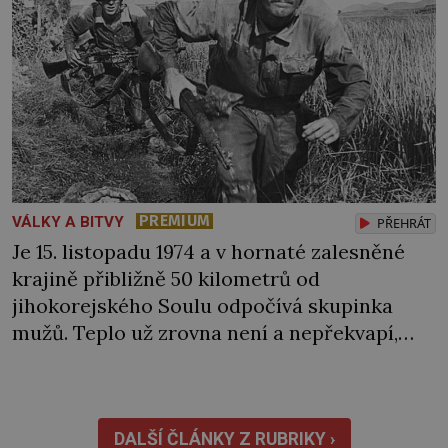
PREMIUM
VÁLKY A BITVY
PŘEHRÁT
Je 15. listopadu 1974 a v hornaté zalesněné
krajině přibližně 50 kilometrů od
jihokorejského Soulu odpočívá skupinka
mužů. Teplo už zrovna není a nepřekvapí,
když jde někomu pára od pusy. „Co je ale
k čertu tohle?“ Jednoho z nich zaujme
nedaleký teplý vzduch stoupající ze země.
Vydá se na průzkum… Jak se k místu
DALŠÍ ČLÁNKY Z RUBRIKY ›