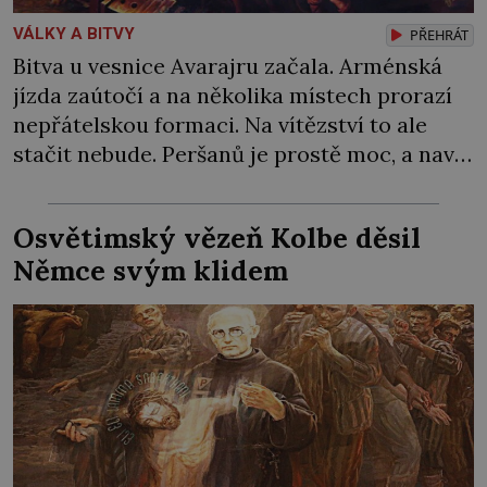
VÁLKY A BITVY
PŘEHRÁT
Bitva u vesnice Avarajru začala. Arménská
jízda zaútočí a na několika místech prorazí
nepřátelskou formaci. Na vítězství to ale
stačit nebude. Peršanů je prostě moc, a navíc
proti vzbouřeným Arménům nasadí tolik
obávané válečné slony! Arménie jako první
Osvětimský vězeň Kolbe děsil
země na světě přijala křesťanství za státní
Němce svým klidem
náboženství. Stalo se tak roku 301 během
vlády arménského krále […]