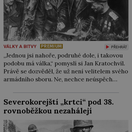
PREMIUM
VÁLKY A BITVY
PŘEHRÁT
„Jednou jsi nahoře, podruhé dole, i takovou
podobu má válka,“ pomyslí si Jan Kratochvíl.
Právě se dozvěděl, že už není velitelem svého
armádního sboru. Ne, nechce neúspěch
házet na jiné, pocitu křivdy se ale neubrání.
O jeho schopnosti tu ovšem nejde. Sověti
Severokorejští „krtci“ pod 38.
zkrátka musejí najít viníka… Generál
rovnoběžkou nezahálejí
Heliodor Píka (1897–1949), velitel mise
Československé armády […]