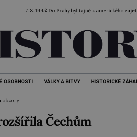
8. 1945: Do Prahy byl tajně z amerického zajetí převezen bý
É OSOBNOSTI
VÁLKY A BITVY
HISTORICKÉ ZÁHA
m obzory
rozšířila Čechům