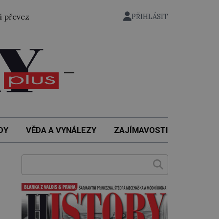
valý státní ministr pro protektorát K. H. Frank, 21. května
PŘIHLÁSIT
DY
VĚDA A VYNÁLEZY
ZAJÍMAVOSTI