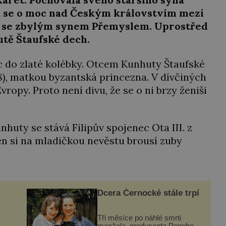
ak se o moc nad Českým královstvím mezi
av se zbylým synem Přemyslem. Uprostřed
utě Štaufské dech.
íc do zlaté kolébky. Otcem Kunhuty Štaufské
08), matkou byzantská princezna. V dívčiných
vropy. Proto není divu, že se o ni brzy ženiši
ty se stává Filipův spojenec Ota III. z
ten si na mladičkou nevěstu brousí zuby
Dcera Černocké stále trpí
Tři měsíce po náhlé smrti
manžela, producenta Pepeho