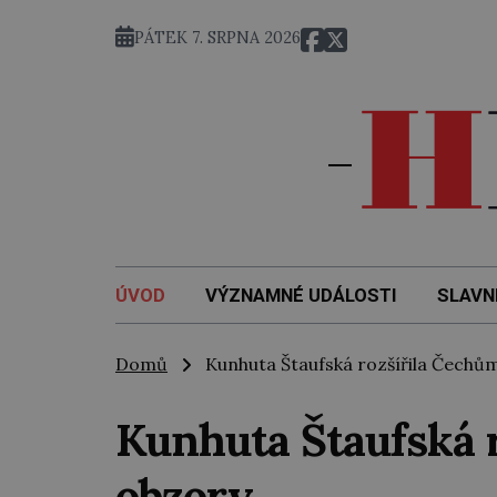
7. 
PÁTEK 7. SRPNA 2026
ÚVOD
VÝZNAMNÉ UDÁLOSTI
SLAVN
Domů
Kunhuta Štaufská rozšířila Čechů
Kunhuta Štaufská 
obzory