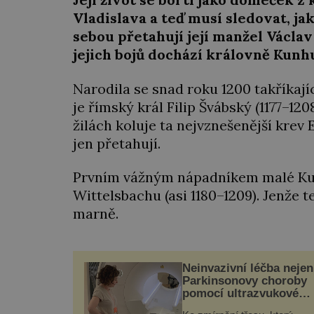
Vladislava a teď musí sledovat, j
sebou přetahují její manžel Václ
jejich bojů dochází královně Kunh
Narodila se snad roku 1200 takříkaj
je římský král Filip Švábský (1177–12
žilách koluje ta nejvznešenější krev E
jen přetahují.
Prvním vážným nápadníkem malé Kunhu
Wittelsbachu (asi 1180–1209). Jenže 
marně.
Neinvazivní léčba nejen
Parkinsonovy choroby
pomocí ultrazvukové
„helmy“