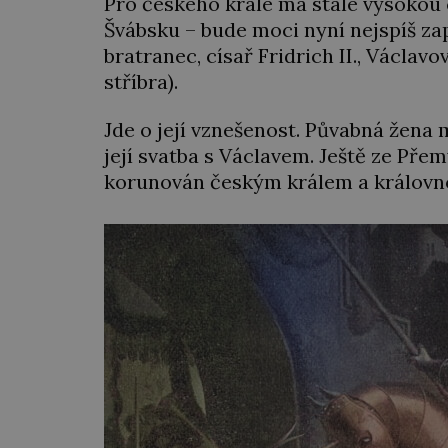
Pro českého krále má stále vysokou c
Švábsku – bude moci nyní nejspíš za
bratranec, císař Fridrich II., Václav
stříbra).
Jde o její vznešenost. Půvabná žena 
její svatba s Václavem. Ještě ze Přem
korunován českým králem a královn