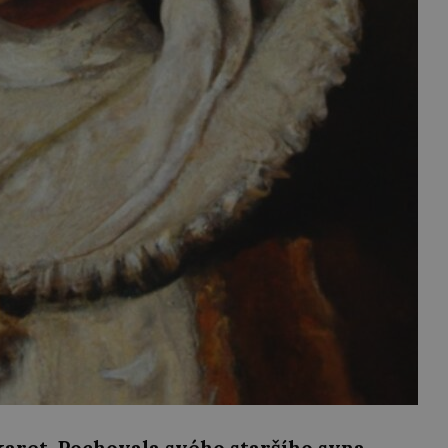
 karet. Pochovala svého staršího syna