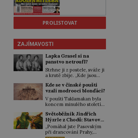
PROLISTOVAT
ZAJÍMAVOSTI
Lapka Grasel si na
panstvo netroufl?
Strhne ji z postele, sváže ji
a krutě zbije. „Kde jsou
peníze?“ naléhá Grasel na
Kde se v čínské poušti
starou švadlenku. Když mu
vzali modroocí blonďáci?
to neprozradí – ostatně ani
nemůže, protože žádné
V poušti Taklamakan byla
nemá, spokojí se lupič
koncem minulého století
s několika měďáky a štůčky
objevena stovka hrobů
Světoběžník Jindřich
látky. Zraněná žena pár dní
s téměř netknutými
Hýzrle z Chodů: Stavové
nato umírá. Je to muž
mumiemi. Všichni mrtví
nebývale krutý. Jeho činy
ho měli za zrádce
byli pohřbeni s úctou a
„Pomáhal jste Pasovským
budí hrůzu ještě dlouho po
četnými milodary. Asi
při drancování Prahy,
jeho smrti […]
nejvíc přitom vědce zaujal
zradil jste nás!“ nařknou