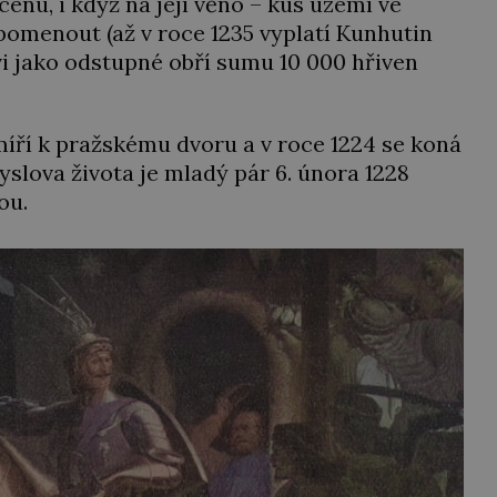
enu, i když na její věno – kus území ve
pomenout (až v roce 1235 vyplatí Kunhutin
ovi jako odstupné obří sumu 10 000 hřiven
míří k pražskému dvoru a v roce 1224 se koná
yslova života je mladý pár 6. února 1228
ou.