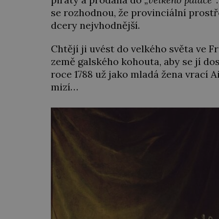
se rozhodnou, že provinciální prostř
dcery nejvhodnější.
Chtějí ji uvést do velkého světa ve Fra
země galského kohouta, aby se jí dos
roce 1788 už jako mladá žena vrací A
mizí…