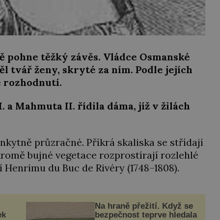
ě pohne těžký závěs. Vládce Osmanské
l tvář ženy, skryté za ním. Podle jejích
 rozhodnutí.
 a Mahmuta II. řídila dáma, jíž v žilách
nkytně průzračné. Příkrá skaliska se střídají
kromě bujné vegetace rozprostírají rozlehlé
ří Henrimu du Buc de Rivéry (1748–1808).
Na hraně přežití. Když se
ek
bezpečnost teprve hledala