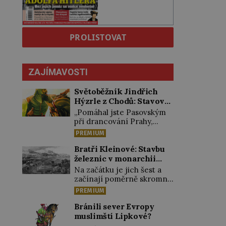
PROLISTOVAT
ZAJÍMAVOSTI
Světoběžník Jindřich
Hýzrle z Chodů: Stavové
ho měli za zrádce
„Pomáhal jste Pasovským
při drancování Prahy,
zradil jste nás!“ nařknou
PREMIUM
čeští stavové hlavního
zbrojmistra zemské
Bratři Kleinové: Stavbu
hotovosti. Jindřich se však
železnic v monarchii
zastrašit nenechá.
ovládli samouci
Na začátku je jich šest a
Zachová chladnou hlavu a
začínají poměrně skromně,
trestu unikne. Nicméně
úpravami zahrad, rybníků a
PREMIUM
cejchu zrádce se už
parků. Postupně si ale
nezbaví… Tři roky stačily!
troufnou i na stavbu
Bránili sever Evropy
Škola pro něj není.
železnic. Během 40 let
muslimští Lipkové?
Jindřich Michal Hýzrle z
vybudují na území