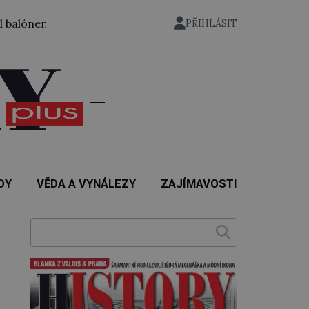
 ze zahrady nuselského pivovaru a stal se tak prvním český
PŘIHLÁSIT
DY
VĚDA A VYNÁLEZY
ZAJÍMAVOSTI