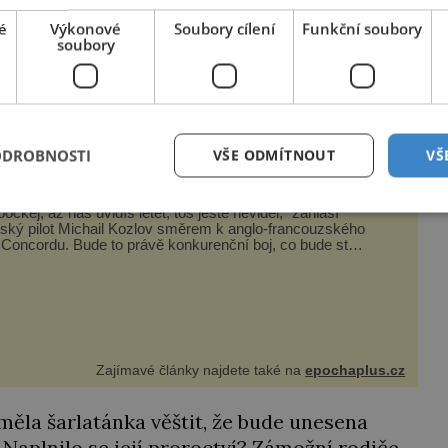
é
Výkonové
Soubory cílení
Funkční soubory
soubory
vzpomíná po letech právě Josefina na
vky na Martiniku setkaly. Toto předpověděla
ODROBNOSTI
VŠE ODMÍTNOUT
VŠ
édie na letecké přehlídce v Goussainville: Kde
u vzal ten letoun?!
počkej, až nás uvidíš letět, tos ještě neviděl,“ zahlásí
ský pilot Michail Kozlov směrem k anglo-francouzského
Concordu. Bude to právě konkurenční boj, co bude stát
rtí celé 6členné posádky Tupoleva Tu-144, zničením
ika domů, usmrcením 8 lidí na zemi (z toho 3 dětí) a 60
Zajímavé články najdete také na
epochaplus.cz
ěla šarlatánka věštit, že bude unesena
. Naplnilo se její proroctví? Zámožní rodiče