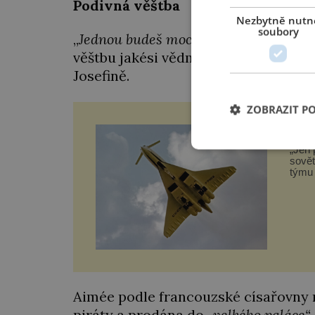
Podivná věštba
Nezbytně nutn
soubory
„
Jednou budeš mocnější než královna,“
věštbu jakési vědmy, s níž se obě dí
Josefině.
ZOBRAZIT P
Trag
se t
„Jen 
sovět
týmu 
za sm
někol
váž
Aimée podle francouzské císařovny m
piráty a prodána do
„velkého paláce“