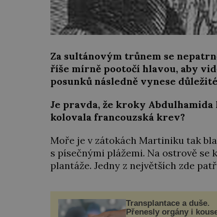
Za sultánovým trůnem se nepatrn
říše mírně pootočí hlavou, aby vidě
posunků následně vynese důležité
Je pravda, že kroky Abdulhamida I.
kolovala francouzská krev?
Moře je v zátokách Martiniku tak bla
s písečnými plážemi. Na ostrově se 
plantáže. Jedny z největších zde pat
Transplantace a duše.
Přenesly orgány i kous