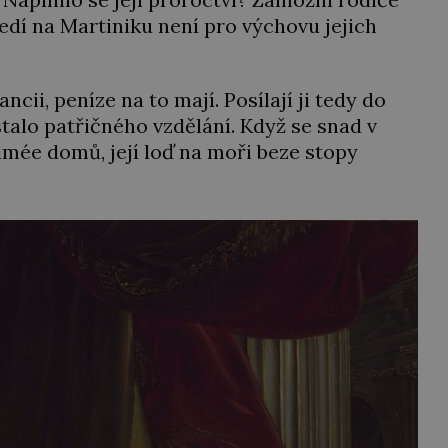
edí na Martiniku není pro výchovu jejich
ncii, peníze na to mají. Posílají ji tedy do
talo patřičného vzdělání. Když se snad v
imée domů, její loď na moři beze stopy