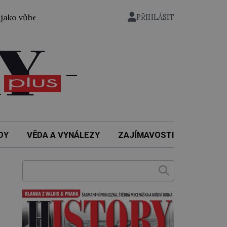
 první žena přeplavala kanál La Manche. Zabralo jí to 14 h
PŘIHLÁSIT
DY
VĚDA A VYNÁLEZY
ZAJÍMAVOSTI