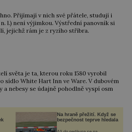
no. Přijímají v nich své přátele, studují i
n. l.) není výjimkou. Výstřední panovník si
, jejichž rám je z ryzího stříbra.
í světa je ta, kterou roku 1580 vyrobil
o sídlo White Hart Inn ve Ware. V dubovém
y a nebesy se údajně pohodlně vyspí osm
Na hraně přežití. Když se
ek
bezpečnost teprve hledala
Až do nedávna se na