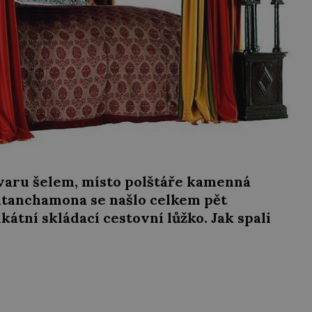
varu šelem, místo polštáře kamenná
utanchamona se našlo celkem pět
kátní skládací cestovní lůžko. Jak spali