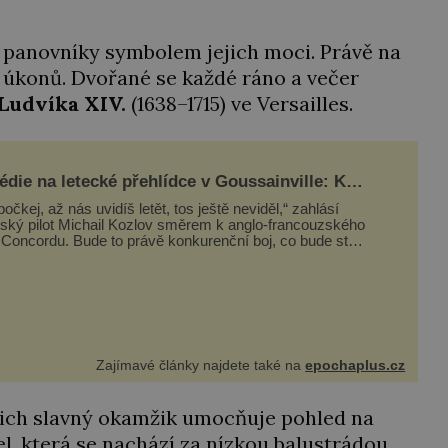
o panovníky symbolem jejich moci. Právě na
 úkonů. Dvořané se každé ráno a večer
Ludvíka XIV.
(1638–1715) ve Versailles.
édie na letecké přehlídce v Goussainville: Kde
u vzal ten letoun?!
počkej, až nás uvidíš letět, tos ještě neviděl,“ zahlásí
ský pilot Michail Kozlov směrem k anglo-francouzského
Concordu. Bude to právě konkurenční boj, co bude stát
rtí celé 6členné posádky Tupoleva Tu-144, zničením
ika domů, usmrcením 8 lidí na zemi (z toho 3 dětí) a 60
Zajímavé články najdete také na
epochaplus.cz
ejich slavný okamžik umocňuje pohled na
, která se nachází za nízkou balustrádou.