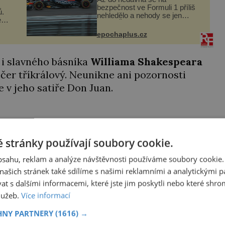
bezpečnost ve Formuli 1 příliš
ů.
nehledělo a nehody se jen
é
vršily. Řada pilotů to poznala na
a
vlastní kůži, často s trvalými
epochaplus.cz
následky nebo bohužel i ztrátou
dyž
života. Dnes nepochopiteln...
.
 i slavného básníka
Williama Shakespeara
Večer tříkrálový. Neunikne ani pozornosti
e v jeho satiře Don Juan.
 stránky používají soubory cookie.
obsahu, reklam a analýze návštěvnosti používáme soubory cookie.
ašich stránek také sdílíme s našimi reklamními a analytickými par
 s dalšími informacemi, které jste jim poskytli nebo které shro
služeb.
Více informací
HNY PARTNERY
(1616) →