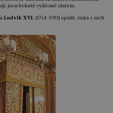
ují, jsou bohatě vyšívané zlatem.
há
Ludvík XVI.
(1754–1793) spálit, získá z nich