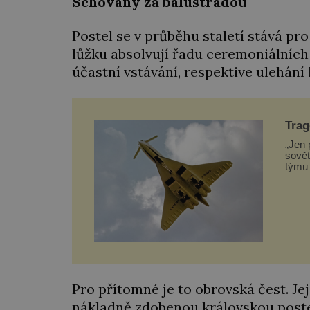
Schovaný za balustrádou
Postel se v průběhu staletí stává pr
lůžku absolvují řadu ceremoniálních
účastní vstávání, respektive ulehání
Trag
se t
„Jen 
sovět
týmu 
za sm
někol
váž
Pro přítomné je to obrovská čest. J
nákladně zdobenou královskou postel