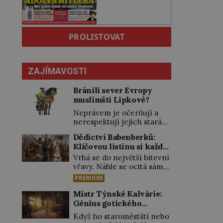
PROLISTOVAT
ZAJÍMAVOSTI
Bránili sever Evropy
muslimští Lipkové?
Neprávem je očerňují a
nerespektují jejich stará
privilegia. A hlavně jim
Dědictví Babenberků:
přestali vyplácet
Klíčovou listinu si každý
dohodnutý žold! Lipkové
vykládal po svém
proti těmto „podrazům“
Vrhá se do největší bitevní
hlasitě protestují, jenže
vřavy. Náhle se ocitá sám
spravedlnosti nedosáhnou.
uprostřed nepřátel. Nikdo
PREMIUM
Proto se rozhodnou
z jeho věrných si toho ani
vypovědět polské koruně
nepovšiml. Rakouský
Mistr Týnské Kalvárie:
poslušnost a přeběhnou k
vévoda Fridrich II. padne
Génius gotického
Osmanům! V Litvě se na
15. června 1246 při střetu s
řezbářství působil v
Když ho staroměstští nebo
počátku 15. století usazují
Uhry na Litavě. „Tvrdý
Praze