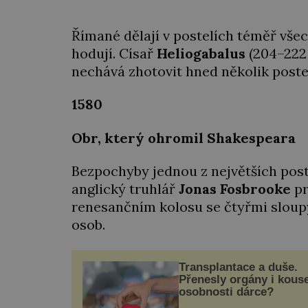
Římané dělají v postelích téměř všech
hodují. Císař
Heliogabalus
(204–222 
nechává zhotovit hned několik postelí
1580
Obr, který ohromil Shakespeara
Bezpochyby jednou z největších postel
anglický truhlář
Jonas Fosbrooke
pr
renesančním kolosu se čtyřmi sloup
osob.
Transplantace a duše.
Přenesly orgány i kous
osobnosti dárce?