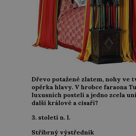
Dřevo potažené zlatem, nohy ve t
opěrka hlavy. V hrobce faraona T
luxusních postelí a jedno zcela uni
další králové a císaři?
3. století n. l.
Stříbrný výstředník