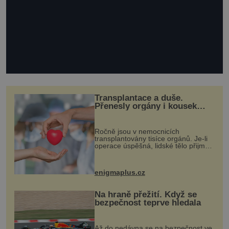
Transplantace a duše.
Přenesly orgány i kousek
osobnosti dárce?
Ročně jsou v nemocnicích
transplantovány tisíce orgánů. Je-li
operace úspěšná, lidské tělo přijme
darovaný orgán za své a pacient
může vést plnohodnotný život. Ale co
když při transplantaci nepřijímám...
enigmaplus.cz
Na hraně přežití. Když se
bezpečnost teprve hledala
Až do nedávna se na bezpečnost ve