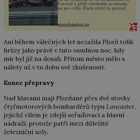
Formuli 1 příliš nehledělo a nehody
se jen vršily. Řada pilotů to poznala
na vlastní kůži, často s trvalými
následky nebo bohužel i ztrátou
života. Dnes nepochopiteln...
epochaplus.cz
Ani během válečných let nezažila Plzeň tolik
hrůzy jako právě v tuto osudnou noc, kdy
mír byl již na dosah. Přitom město mělo s
nálety už v tu dobu své zkušenosti.
Konec přepravy
Nad hlavami mají Plzeňané přes dvě stovky
čtyřmotorových bombardérů typu
Lancaster
,
jejichž cílem je zdejší seřaďovací a hlavní
nádraží, protože patří mezi důležité
železniční uzly.