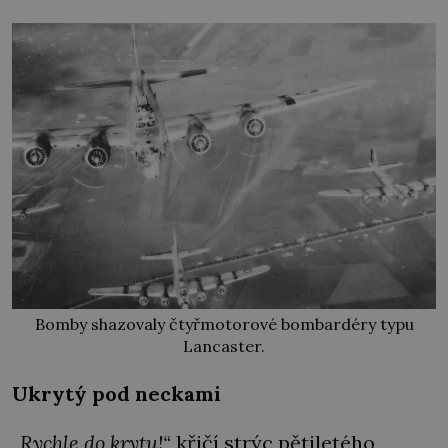
Bomby shazovaly čtyřmotorové bombardéry typu
Lancaster.
Ukrytý pod neckami
„
Rychle do krytu!“
křičí strýc pětiletého