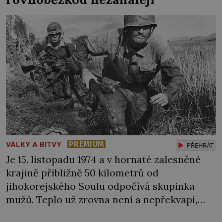
Československé armády […]
PREMIUM
VÁLKY A BITVY
PŘEHRÁT
Je 15. listopadu 1974 a v hornaté zalesněné
krajině přibližně 50 kilometrů od
jihokorejského Soulu odpočívá skupinka
mužů. Teplo už zrovna není a nepřekvapí,
když jde někomu pára od pusy. „Co je ale