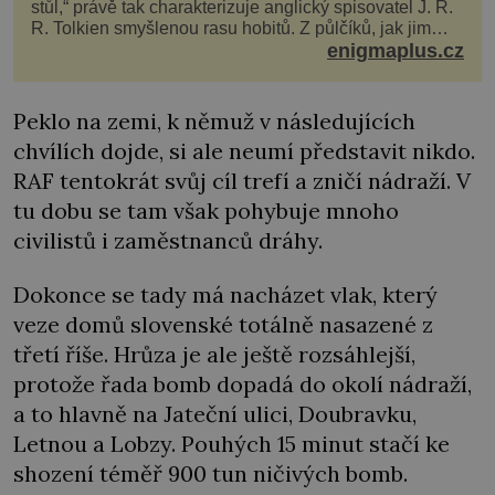
stůl,“ právě tak charakterizuje anglický spisovatel J. R.
R. Tolkien smyšlenou rasu hobitů. Z půlčíků, jak jim
říká, následně udělá hlavní hrdiny svých slavných
enigmaplus.cz
fantasy knih. Podobné bytosti prý ovšem naši planetu
opravdu kdysi obývaly. Šlo o naše
Peklo na zemi, k němuž v následujících
chvílích dojde, si ale neumí představit nikdo.
RAF tentokrát svůj cíl trefí a zničí nádraží. V
tu dobu se tam však pohybuje mnoho
civilistů i zaměstnanců dráhy.
Dokonce se tady má nacházet vlak, který
veze domů slovenské totálně nasazené z
třetí říše. Hrůza je ale ještě rozsáhlejší,
protože řada bomb dopadá do okolí nádraží,
a to hlavně na Jateční ulici, Doubravku,
Letnou a Lobzy. Pouhých 15 minut stačí ke
shození téměř 900 tun ničivých bomb.