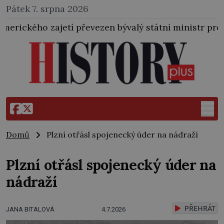
Pátek 7. srpna 2026
í převezen bývalý státní ministr pro protektorát K. H
Domů
Plzní otřásl spojenecký úder na nádraží
Plzní otřásl spojenecký úder na
nádraží
PŘEHRÁT
JANA BITALOVÁ
4.7.2026