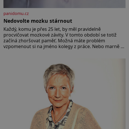
panidomu.cz
Nedovolte mozku stárnout
Každý, komu je přes 25 let, by měl pravidelně
procvičovat mozkové závity. V tomto období se totiž
začíná zhoršovat paměť. Možná máte problém
vzpomenout si na jméno kolegy z práce. Nebo marně v
paměti lovíte název knížky, kterou jste nedávno přečetli.
Je to opravdu tak, s věkem jako kdyby se paměť
rozhodla stávkovat. Cvičte