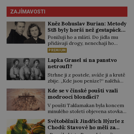
ZAJÍMAVOSTI
Kněz Bohuslav Burian: Metody
StB byly horší než gestapácké
trýznění
Ponižují ho a mlátí. Do jídla mu
přidávají drogy, nenechají ho
pořádně vyspat a smrtí vyhrožují i
PREMIUM
jeho nejbližším. Burian kruté
Lapka Grasel si na panstvo
týrání nevydrží a estébákům
netroufl?
podepíše všechno, co po něm
chtějí. Svým podpisem jim potvrdí
Strhne ji z postele, sváže ji a krutě
také to, že na něj během výslechů
zbije. „Kde jsou peníze?“ naléhá
nikdo nevyvíjel fyzický ani
Grasel na starou švadlenku. Když
Kde se v čínské poušti vzali
psychický nátlak. Syn brněnského
mu to neprozradí – ostatně ani
modroocí blonďáci?
řezníka chce být knězem a […]
nemůže, protože žádné nemá,
spokojí se lupič s několika měďáky
V poušti Taklamakan byla koncem
a štůčky látky. Zraněná žena pár
minulého století objevena stovka
dní nato umírá. Je to muž
hrobů s téměř netknutými
Světoběžník Jindřich Hýzrle z
nebývale krutý. Jeho činy budí
mumiemi. Všichni mrtví byli
Chodů: Stavové ho měli za
hrůzu ještě dlouho po jeho smrti
pohřbeni s úctou a četnými
zrádce