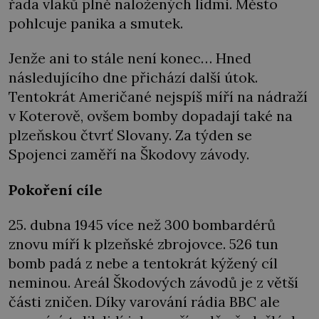
řada vlaků plně naložených lidmi. Město
pohlcuje panika a smutek.
Jenže ani to stále není konec… Hned
následujícího dne přichází další útok.
Tentokrát Američané nejspíš míří na nádraží
v Koterově, ovšem bomby dopadají také na
plzeňskou čtvrť Slovany. Za týden se
Spojenci zaměří na Škodovy závody.
Pokoření cíle
25. dubna 1945 více než 300 bombardérů
znovu míří k plzeňské zbrojovce. 526 tun
bomb padá z nebe a tentokrát kýžený cíl
neminou. Areál Škodových závodů je z větší
části zničen. Díky varování rádia BBC ale