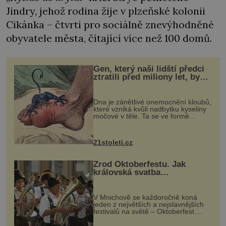
Jindry, jehož rodina žije v plzeňské kolonii
Cikánka – čtvrti pro sociálně znevýhodněné
obyvatele města, čítající více než 100 domů.
Gen, který naši lidští předci
ztratili před miliony let, by
mohl pomoci s léčbou
„nemoci králů“
Dna je zánětlivé onemocnění kloubů,
které vzniká kvůli nadbytku kyseliny
močové v těle. Ta se ve formě
krystalků ukládá v blízkosti kloubů,
nejčastěji přitom postihuje palce na
nohou, a způsobuje bole...
21stoleti.cz
Zrod Oktoberfestu. Jak
královská svatba
odstartovala největší pivní
festival světa
V Mnichově se každoročně koná
jeden z největších a nejslavnějších
festivalů na světě – Oktoberfest.
Každý rok přiláká miliony
návštěvníků, kteří si vychutnávají