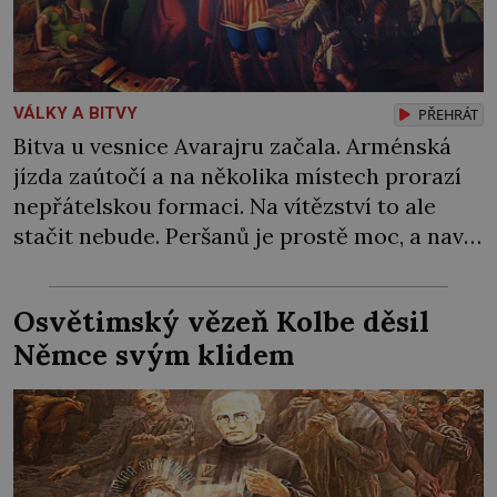
VÁLKY A BITVY
PŘEHRÁT
Bitva u vesnice Avarajru začala. Arménská
jízda zaútočí a na několika místech prorazí
nepřátelskou formaci. Na vítězství to ale
stačit nebude. Peršanů je prostě moc, a navíc
proti vzbouřeným Arménům nasadí tolik
obávané válečné slony! Arménie jako první
Osvětimský vězeň Kolbe děsil
země na světě přijala křesťanství za státní
Němce svým klidem
náboženství. Stalo se tak roku 301 během
vlády arménského krále […]