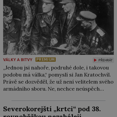
PREMIUM
VÁLKY A BITVY
PŘEHRÁT
„Jednou jsi nahoře, podruhé dole, i takovou
podobu má válka,“ pomyslí si Jan Kratochvíl.
Právě se dozvěděl, že už není velitelem svého
armádního sboru. Ne, nechce neúspěch
házet na jiné, pocitu křivdy se ale neubrání.
O jeho schopnosti tu ovšem nejde. Sověti
Severokorejští „krtci“ pod 38.
zkrátka musejí najít viníka… Generál
rovnoběžkou nezahálejí
Heliodor Píka (1897–1949), velitel mise