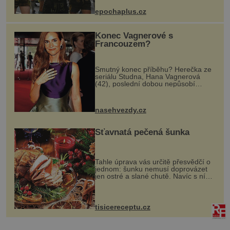
pivo, tradiční jídlo a bavorskou
epochaplus.cz
kultur...
Konec Vagnerové s
Francouzem?
Smutný konec příběhu? Herečka ze
seriálu Studna, Hana Vagnerová
(42), poslední dobou nepůsobí
nejšťastněji. Ačkoli časy její anorexie
jsou už dávno pryč a opět se pyšnila
ženskými křivkami, najednou s...
nasehvezdy.cz
Šťavnatá pečená šunka
Tahle úprava vás určitě přesvědčí o
jednom: šunku nemusí doprovázet
jen ostré a slané chutě. Navíc s ní
nakrmíte poměrně hodně hladových
krků. Ingredience sádlo 3 kg šunky
vcelku 3 stroužky česneku hl...
tisicereceptu.cz