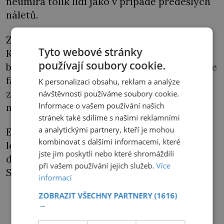
neumírá tolik lidí jako v případě předešlých
náletů.
Zasaženy jsou ovšem rovněž městské čtvrti
Tyto webové stránky
Karlov, Skvrňany a Lochotín, a dokonce
používají soubory cookie.
budova nemocnice. Válka je tou dobou ale de
facto u konce a ani činnost Škodových
K personalizaci obsahu, reklam a analýze
závodů by její závěr už dramaticky
návštěvnosti používáme soubory cookie.
Informace o vašem používání našich
nezměnila.
stránek také sdílíme s našimi reklamními
a analytickými partnery, kteří je mohou
Existují proto teorie, zda spojenecké
kombinovat s dalšími informacemi, které
letectvo zbrojovku nezničilo z prostého
jste jim poskytli nebo které shromáždili
důvodu: aby ji nemohl napříště využít
při vašem používání jejich služeb.
Více
Sovětský svaz.
informací
ZOBRAZIT VŠECHNY PARTNERY
(1616)
PŘEHRÁT
→