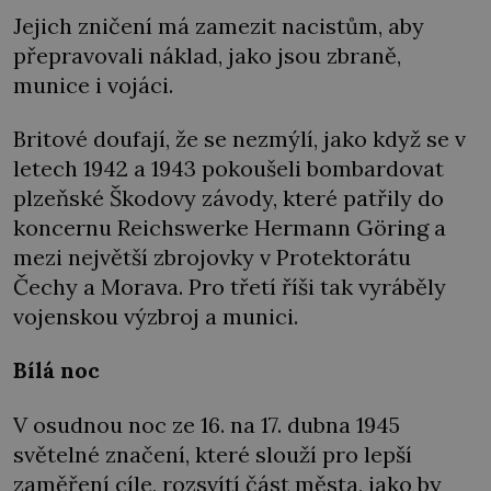
Jejich zničení má zamezit nacistům, aby
přepravovali náklad, jako jsou zbraně,
munice i vojáci.
Britové doufají, že se nezmýlí, jako když se v
letech 1942 a 1943 pokoušeli bombardovat
plzeňské Škodovy závody, které patřily do
koncernu Reichswerke Hermann Göring a
mezi největší zbrojovky v Protektorátu
Čechy a Morava. Pro třetí říši tak vyráběly
vojenskou výzbroj a munici.
Bílá noc
V osudnou noc ze 16. na 17. dubna 1945
světelné značení, které slouží pro lepší
zaměření cíle, rozsvítí část města, jako by