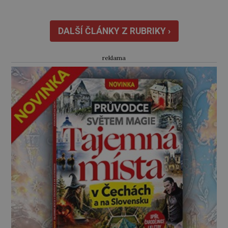
k čertu tohle?“ Jednoho z nich zaujme
nedaleký teplý vzduch stoupající ze země.
Vydá se na průzkum… Jak se k místu
DALŠÍ ČLÁNKY Z RUBRIKY ›
přibližuje, slyší i sílící neznámé […]
reklama