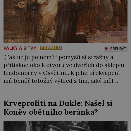
PREMIUM
VÁLKY A BITVY
PŘEHRÁT
„Tak už je po něm?“ pomyslí si strážný a
přitiskne oko k otvoru ve dveřích do sklepní
hladomorny v Osvětimi. K jeho překvapení
má téměř totožný výhled s tím, jaký měl
včera, předevčírem i týden předtím.
Uvězněný kněz zde mlčky sedí na podlaze s
Krveprolití na Dukle: Našel si
blaženým výrazem. Esesáci by ale rádi do
Koněv obětního beránka?
kobky hodili další nebožáky, […]