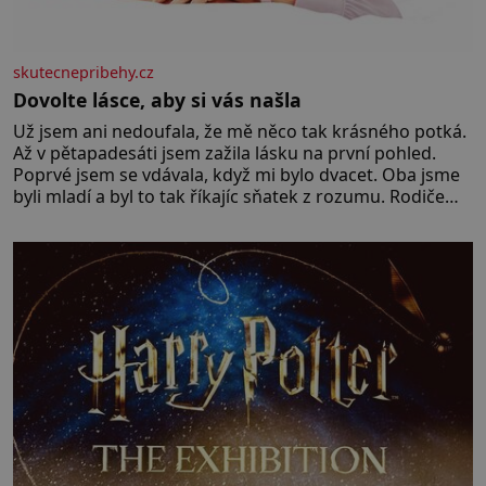
skutecnepribehy.cz
Dovolte lásce, aby si vás našla
Už jsem ani nedoufala, že mě něco tak krásného potká.
Až v pětapadesáti jsem zažila lásku na první pohled.
Poprvé jsem se vdávala, když mi bylo dvacet. Oba jsme
byli mladí a byl to tak říkajíc sňatek z rozumu. Rodiče
nás dali dohromady, Toník byl dobře zaopatřený mladý
muž. Manželství nám oběma moc nesvědčilo, brzy jsme
zjistili, že