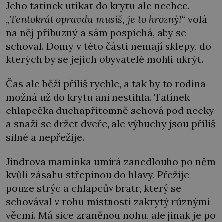
Jeho tatínek utíkat do krytu ale nechce.
„Tentokrát opravdu musíš, je to hrozný!“
volá
na něj příbuzný a sám pospíchá, aby se
schoval. Domy v této části nemají sklepy, do
kterých by se jejich obyvatelé mohli ukrýt.
Čas ale běží příliš rychle, a tak by to rodina
možná už do krytu ani nestihla. Tatínek
chlapečka duchapřítomně schová pod necky
a snaží se držet dveře, ale výbuchy jsou příliš
silné a nepřežije.
Jindrova maminka umírá zanedlouho po něm
kvůli zásahu střepinou do hlavy. Přežije
pouze strýc a chlapcův bratr, který se
schovával v rohu místnosti zakrytý různými
věcmi. Má sice zraněnou nohu, ale jinak je po