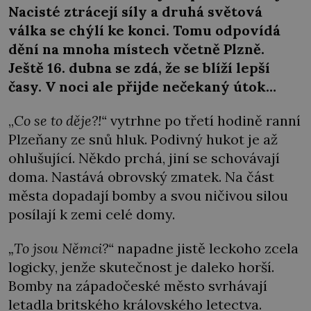
Nacisté ztrácejí síly a druhá světová
válka se chýlí ke konci. Tomu odpovídá
dění na mnoha místech včetně Plzně.
Ještě 16. dubna se zdá, že se blíží lepší
časy. V noci ale přijde nečekaný útok…
„
Co se to děje?!“
vytrhne po třetí hodině ranní
Plzeňany ze snů hluk. Podivný hukot je až
ohlušující. Někdo prchá, jiní se schovávají
doma. Nastává obrovský zmatek. Na část
města dopadají bomby a svou ničivou silou
posílají k zemi celé domy.
„To jsou Němci?“
napadne jistě leckoho zcela
logicky, jenže skutečnost je daleko horší.
Bomby na západočeské město svrhávají
letadla britského královského letectva.