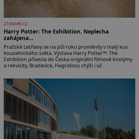
21stoleti.cz
Harry Potter: The Exhibition. Neplecha
zahájena…
Pražské Letňany se na půl roku proměnily v malý kus
kouzelnického světa. Výstava Harry Potter™: The
Exhibition přivezla do Česka originální filmové kostýmy
a rekvizity, Bradavice, Hagridovu chýši i uč