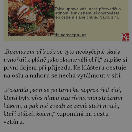
Tahle úprava vás určitě přesvědčí o
jednom: šunku nemusí doprovázet
jen ostré a slané chutě. Navíc s ní
nakrmíte poměrně hodně hladových
krků. Ingredience sádlo 3 kg šunky
vcelku 3 stroužky česneku hl...
tisicereceptu.cz
„Rozmarem přírody se tyto neobyčejné skály
vynořují z pláně jako zkamenělí obři,“
zapíše si
první dojem při příjezdu. Ke klášteru cestuje
na oslu a nahoru se nechá vytáhnout v síti.
„Posadila jsem se po turecku doprostřed sítě,
která byla přes hlavu uzavřena monstrózním
hákem, a pak mě zvedli ze země staří mniši,
kteří otáčeli kolem,“
vzpomíná na cestu
vzhůru.