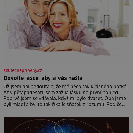
skutecnepribehy.cz
Dovolte lásce, aby si vás našla
Už jsem ani nedoufala, že mě něco tak krásného potká.
Až v pětapadesáti jsem zažila lásku na první pohled.
Poprvé jsem se vdávala, když mi bylo dvacet. Oba jsme
byli mladí a byl to tak říkajíc sňatek z rozumu. Rodiče
nás dali dohromady, Toník byl dobře zaopatřený mladý
muž. Manželství nám oběma moc nesvědčilo, brzy jsme
zjistili, že