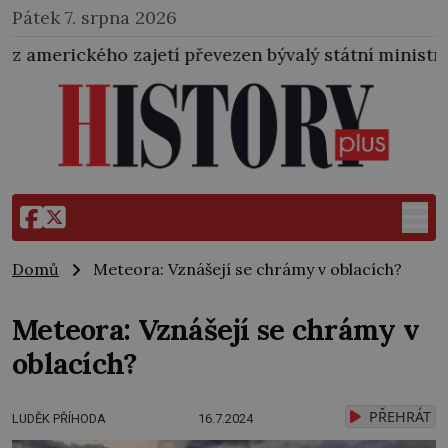
Pátek 7. srpna 2026
jetí převezen bývalý státní ministr pro protektorát K
Domů
Meteora: Vznášejí se chrámy v oblacích?
Meteora: Vznášejí se chrámy v
oblacích?
PŘEHRÁT
LUDĚK PŘÍHODA
16.7.2024