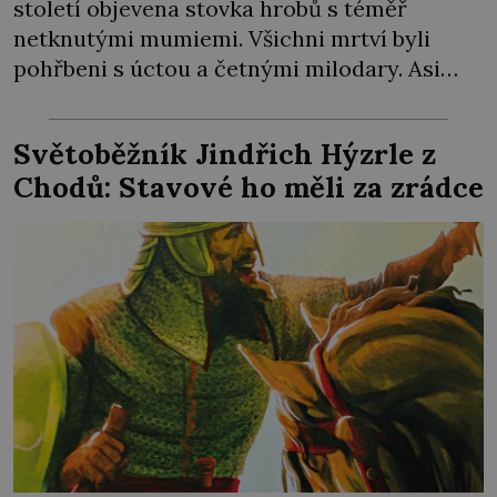
století objevena stovka hrobů s téměř
netknutými mumiemi. Všichni mrtví byli
pohřbeni s úctou a četnými milodary. Asi
nejvíc přitom vědce zaujal hrob tříměsíčního
chlapečka s modrou filcovou čapkou, z níž se
Světoběžník Jindřich Hýzrle z
draly blonďaté vlásky. Fakt, že jsou těla
Chodů: Stavové ho měli za zrádce
dávných lidí nesmírně dobře zachovalá,
přičítají odborníci zdejším klimatickým
podmínkám. Sucho, prosolené písky a
extrémně […]