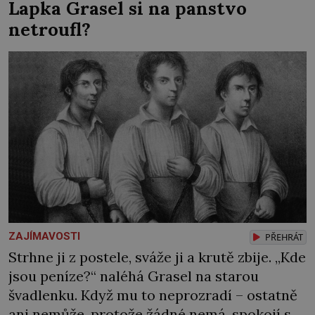
Lapka Grasel si na panstvo
nikdo nevyvíjel fyzický ani psychický nátlak.
netroufl?
Syn brněnského řezníka chce být knězem a
[…]
ZAJÍMAVOSTI
PŘEHRÁT
Strhne ji z postele, sváže ji a krutě zbije. „Kde
jsou peníze?“ naléhá Grasel na starou
švadlenku. Když mu to neprozradí – ostatně
ani nemůže, protože žádné nemá, spokojí se