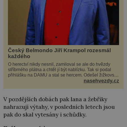
Český Belmondo Jiří Krampol rozesmál
každého
O herectví nikdy nesnil, zamiloval se ale do hvězdy
stříbrného plátna a chtěl jí být nablízku. Tak si podal
přihlášku na DAMU a stal se hercem. Odešel žižkovský
matador, který všude rozdával humor, i když jemu
nasehvezdy.cz
samotnému do smíchu zrovna nebylo. Do poslední
chvíle bojoval hlavně svým optimismem a vti
V pozdějších dobách pak lana a žebříky
nahrazují výtahy, v posledních letech jsou
pak do skal vytesány i schůdky.