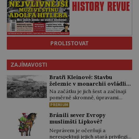
PROLISTOVAT
ZAJÍMAVOSTI
Bratři Kleinové: Stavbu
železnic v monarchii ovládli
samouci
Na začátku je jich šest a začínají
poměrně skromně, úpravami
zahrad, rybníků a parků. Postupně
PREMIUM
si ale troufnou i na stavbu železnic.
Bránili sever Evropy
Během 40 let vybudují na území
muslimští Lipkové?
monarchie třetinu všech tratí,
tedy asi 3500 kilometrů! Ohromně
Neprávem je očerňují a
na tom zbohatnou… Podnikavého
nerespektují jejich stará privilegia.