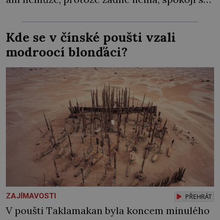
lupič s několika měďáky a štůčky látky.
Zraněná žena pár dní nato umírá. Je to muž
Kde se v čínské poušti vzali
nebývale krutý. Jeho činy budí hrůzu ještě
modroocí blonďáci?
dlouho po jeho smrti […]
ZAJÍMAVOSTI
PŘEHRÁT
V poušti Taklamakan byla koncem minulého