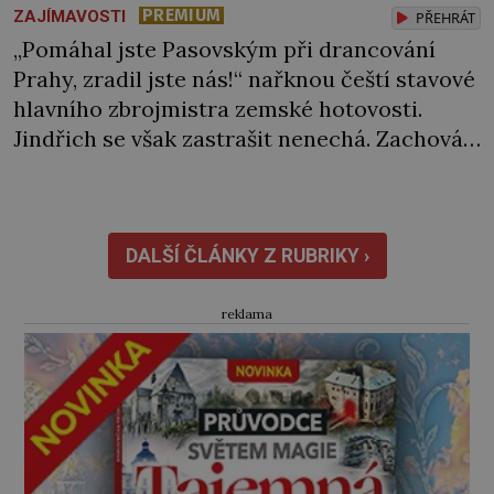
PREMIUM
ZAJÍMAVOSTI
PŘEHRÁT
„Pomáhal jste Pasovským při drancování
Prahy, zradil jste nás!“ nařknou čeští stavové
hlavního zbrojmistra zemské hotovosti.
Jindřich se však zastrašit nenechá. Zachová
chladnou hlavu a trestu unikne. Nicméně
cejchu zrádce se už nezbaví… Tři roky
stačily! Škola pro něj není. Jindřich Michal
Hýzrle z Chodů (1575–1665) se v ní nudí. 10letý
DALŠÍ ČLÁNKY Z RUBRIKY ›
chlapec chce procestovat […]
reklama