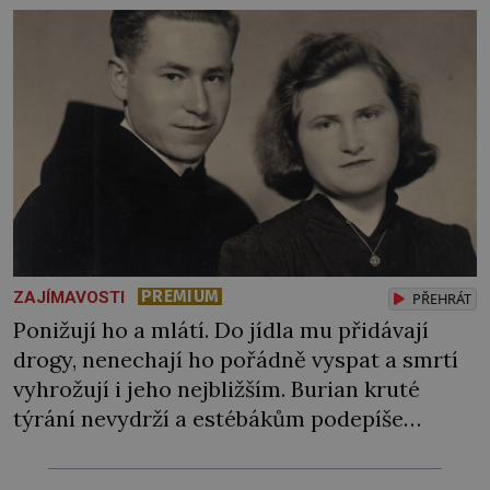
PREMIUM
ZAJÍMAVOSTI
PŘEHRÁT
Ponižují ho a mlátí. Do jídla mu přidávají
drogy, nenechají ho pořádně vyspat a smrtí
vyhrožují i jeho nejbližším. Burian kruté
týrání nevydrží a estébákům podepíše
všechno, co po něm chtějí. Svým podpisem
jim potvrdí také to, že na něj během výslechů