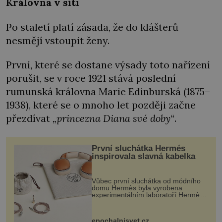
Královna v síti
Po staletí platí zásada, že do klášterů
nesmějí vstoupit ženy.
První, které se dostane výsady toto nařízení
porušit, se v roce 1921 stává poslední
rumunská královna Marie Edinburská (1875–
1938), které se o mnoho let později začne
přezdívat
„princezna Diana své doby“
.
První sluchátka Hermés
inspirovala slavná kabelka
Vůbec první sluchátka od módního
domu Hermès byla vyrobena
experimentálním laboratoří Hermès
Ateliers Horizons. Elegantní gadget
si vyžádal dva roky vývoje a chlubí
se ručně šitou hovězí kůží a
epochalnisvet.cz