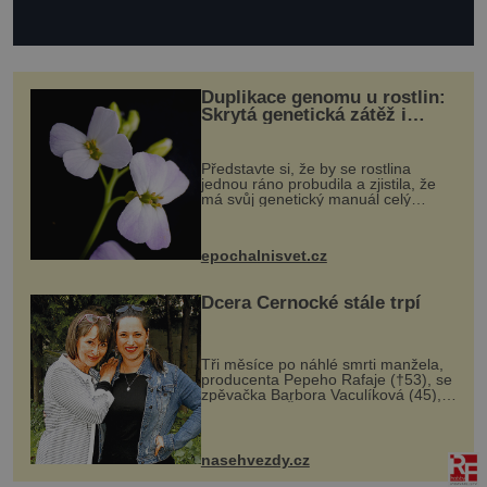
Duplikace genomu u rostlin:
Skrytá genetická zátěž i
evoluční výhoda
Představte si, že by se rostlina
jednou ráno probudila a zjistila, že
má svůj genetický manuál celý
dvakrát. Přesně to se občas v
přírodě stane – a podle nového
výzkumu to může být pro druhy
epochalnisvet.cz
vstupenka...
Dcera Černocké stále trpí
Tři měsíce po náhlé smrti manžela,
producenta Pepeho Rafaje (†53), se
zpěvačka Barbora Vaculíková (45),
dcera Petry Černocké (75), poprvé
ozvala veřejnosti. Na sociální síti
sdílela, že se snaží fung...
nasehvezdy.cz