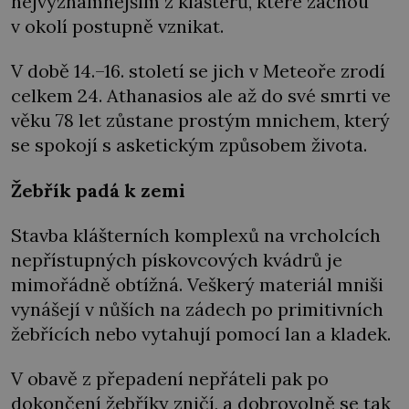
nejvýznamnějším z klášterů, které začnou
v okolí postupně vznikat.
V době 14.–16. století se jich v Meteoře zrodí
celkem 24. Athanasios ale až do své smrti ve
věku 78 let zůstane prostým mnichem, který
se spokojí s asketickým způsobem života.
Žebřík padá k zemi
Stavba klášterních komplexů na vrcholcích
nepřístupných pískovcových kvádrů je
mimořádně obtížná. Veškerý materiál mniši
vynášejí v nůších na zádech po primitivních
žebřících nebo vytahují pomocí lan a kladek.
V obavě z přepadení nepřáteli pak po
dokončení žebříky zničí, a dobrovolně se tak