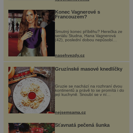
kovový...
Konec Vagnerové s
Francouzem?
Smutný konec příběhu? Herečka ze
seriálu Studna, Hana Vagnerová
(42), poslední dobou nepůsobí
nejšťastněji. Ačkoli časy její anorexie
jsou už dávno pryč a opět se pyšnila
ženskými křivkami, najednou s...
nasehvezdy.cz
Gruzínské masové knedlíčky
Gruzie se nachází na rozhraní dvou
kontinentů a právě to se promítá i do
její kuchyně. Snoubí se v ní
evropské a asijské chutě a díky tomu
vznikají rozmanité a chuťově bohaté
pokrmy, které rozhodně st...
nejsemsama.cz
Šťavnatá pečená šunka