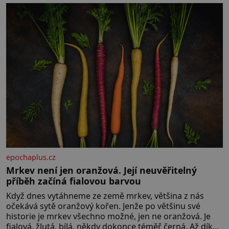
epochaplus.cz
Mrkev není jen oranžová. Její neuvěřitelný
příběh začíná fialovou barvou
Když dnes vytáhneme ze země mrkev, většina z nás
očekává sytě oranžový kořen. Jenže po většinu své
historie je mrkev všechno možné, jen ne oranžová. Je
fialová, žlutá, bílá, někdy dokonce téměř černá. Až díky