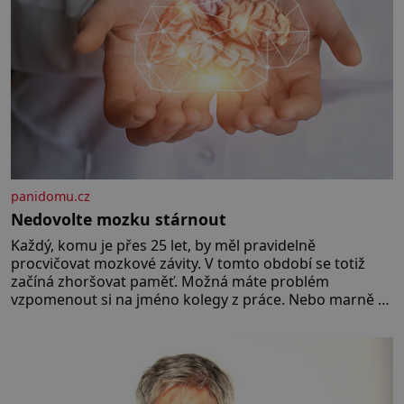
[…]
panidomu.cz
Nedovolte mozku stárnout
Každý, komu je přes 25 let, by měl pravidelně
procvičovat mozkové závity. V tomto období se totiž
začíná zhoršovat paměť. Možná máte problém
vzpomenout si na jméno kolegy z práce. Nebo marně v
paměti lovíte název knížky, kterou jste nedávno přečetli.
Je to opravdu tak, s věkem jako kdyby se paměť
rozhodla stávkovat. Cvičte