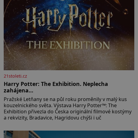
21stoleti.cz
Harry Potter: The Exhibition. Neplecha
zahájena…
Pražské Letňany se na půl roku proměnily v malý kus
kouzelnického světa. Výstava Harry Potter™: The
Exhibition přivezla do Česka originální filmové kostýmy
a rekvizity, Bradavice, Hagridovu chýši i uč