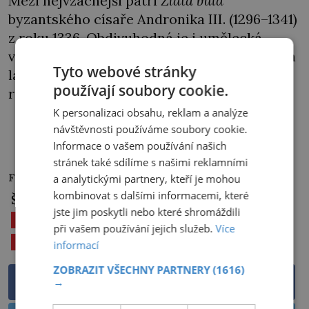
Mezi nejvzácnější patří
Zlatá bula
byzantského císaře Andronika III. (1296–1341)
z roku 1336. Obdivuhodná je i umělecká
výzdoba kláštera, kolekce zlatem vyšívaných
Tyto webové stránky
látek a liturgických oděvů a samozřejmě
používají soubory cookie.
relikviáře s ostatky svatých.
K personalizaci obsahu, reklam a analýze
PŘEHRÁT
návštěvnosti používáme soubory cookie.
Informace o vašem používání našich
stránek také sdílíme s našimi reklamními
Foto:
wikipedia.org
a analytickými partnery, kteří je mohou
kombinovat s dalšími informacemi, které
Štítky:
jste jim poskytli nebo které shromáždili
14. STOLETÍ
ATHANASIOS KOINOVITIS
při vašem používání jejich služeb.
Více
CHRÁM
informací
ZOBRAZIT VŠECHNY PARTNERY
(1616)
Sdílet na Facebooku
→