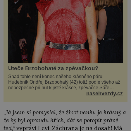
Uteče Brzobohaté za zpěvačkou?
Snad tohle není konec našeho krásného páru!
Hudebník Ondřej Brzobohatý (42) totiž podle všeho až
nebezpečně přilnul k jisté krásce, zpěvačce Sáře
Milfajtové (33), která jednou byla hostem v pořadu
nasehvezdy.cz
Inkognito, kde Ondřej účinkuje. Ondřej Brzobohatý (42).
Hned po natáčení prý za ní přišel s nabídkou, ž
„Já jsem si pomyslel, že život venku je krásný a
že by byl opravdu hřích, dát se potopit právě
teď,“
vypráví Levi. Záchrana je na dosah! Má