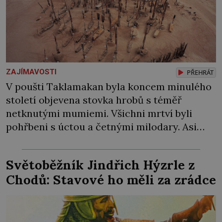
ZAJÍMAVOSTI
PŘEHRÁT
V poušti Taklamakan byla koncem minulého
století objevena stovka hrobů s téměř
netknutými mumiemi. Všichni mrtví byli
pohřbeni s úctou a četnými milodary. Asi
nejvíc přitom vědce zaujal hrob tříměsíčního
chlapečka s modrou filcovou čapkou, z níž se
Světoběžník Jindřich Hýzrle z
draly blonďaté vlásky. Fakt, že jsou těla
Chodů: Stavové ho měli za zrádce
dávných lidí nesmírně dobře zachovalá,
přičítají odborníci zdejším klimatickým
podmínkám. Sucho, prosolené písky a
extrémně […]