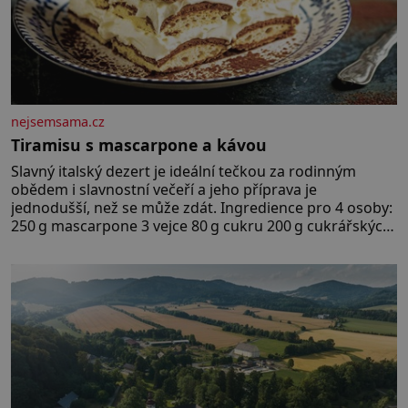
nejsemsama.cz
Tiramisu s mascarpone a kávou
Slavný italský dezert je ideální tečkou za rodinným
obědem i slavnostní večeří a jeho příprava je
jednodušší, než se může zdát. Ingredience pro 4 osoby:
250 g mascarpone 3 vejce 80 g cukru 200 g cukrářských
piškotů 250 ml silné kávy 2 lžíce amaretta kakao na
posypání Postup: Oddělte žloutky od bílků. Žloutky
vyšlehejte s cukrem do světlé pěny a postupně do nich
vmíchejte mascarpone, aby vznikl hladký