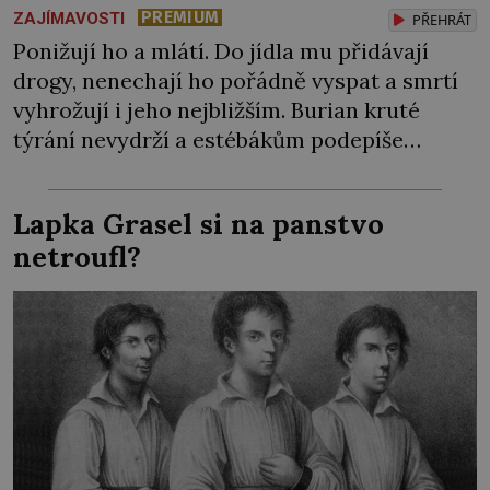
PREMIUM
ZAJÍMAVOSTI
PŘEHRÁT
Ponižují ho a mlátí. Do jídla mu přidávají
drogy, nenechají ho pořádně vyspat a smrtí
vyhrožují i jeho nejbližším. Burian kruté
týrání nevydrží a estébákům podepíše
všechno, co po něm chtějí. Svým podpisem
jim potvrdí také to, že na něj během výslechů
Lapka Grasel si na panstvo
nikdo nevyvíjel fyzický ani psychický nátlak.
netroufl?
Syn brněnského řezníka chce být knězem a
[…]