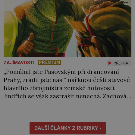
PREMIUM
ZAJÍMAVOSTI
PŘEHRÁT
„Pomáhal jste Pasovským při drancování
Prahy, zradil jste nás!“ nařknou čeští stavové
hlavního zbrojmistra zemské hotovosti.
Jindřich se však zastrašit nenechá. Zachová
chladnou hlavu a trestu unikne. Nicméně
cejchu zrádce se už nezbaví… Tři roky
stačily! Škola pro něj není. Jindřich Michal
Hýzrle z Chodů (1575–1665) se v ní nudí. 10letý
DALŠÍ ČLÁNKY Z RUBRIKY ›