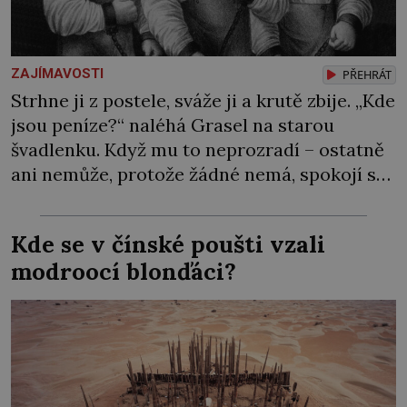
ZAJÍMAVOSTI
PŘEHRÁT
Strhne ji z postele, sváže ji a krutě zbije. „Kde
jsou peníze?“ naléhá Grasel na starou
švadlenku. Když mu to neprozradí – ostatně
ani nemůže, protože žádné nemá, spokojí se
lupič s několika měďáky a štůčky látky.
Zraněná žena pár dní nato umírá. Je to muž
Kde se v čínské poušti vzali
nebývale krutý. Jeho činy budí hrůzu ještě
modroocí blonďáci?
dlouho po jeho smrti […]