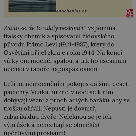
následky nebo bohužel i ztrátou
života. Dnes nepochopiteln...
epochaplus.cz
Zdálo se, že to nikdy neskončí,“
vzpomíná
italský chemik a spisovatel židovského
původu Primo Levi (1919–1987), který do
Osvětimi přijel zkraje roku 1944. Na konci
války onemocněl spálou, a tak ho esesmani
nechali v táboře napospas osudu.
Leží na nemocničním pokoji s dalšími deseti
pacienty. Venku mrzne, v noci se k nim
dobývají vězni z prochladlých baráků, aby se
trošku ohřáli. Nepustí je dovnitř,
zabarikádují dveře. Neleknou se jejich
výhrůžek a nenechají se obměkčit
úpěnlivými prosbami!