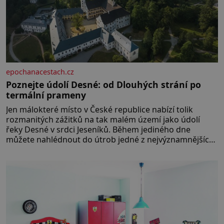
epochanacestach.cz
Poznejte údolí Desné: od Dlouhých strání po
termální prameny
Jen málokteré místo v České republice nabízí tolik
rozmanitých zážitků na tak malém území jako údolí
řeky Desné v srdci Jeseníků. Během jediného dne
můžete nahlédnout do útrob jedné z nejvýznamnějších
vodních elektráren v Evropě, vydat se na horské
hřebeny, projet se na koloběžce a den zakončit
poznáváním památek ve Velkých Losinách nebo v
termálním