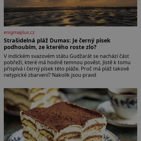
enigmaplus.cz
Strašidelná pláž Dumas: Je černý písek
podhoubím, ze kterého roste zlo?
V indickém svazovém státu Gudžarát se nachází část
pobřeží, které má hodně temnou pověst. Jistě k tomu
přispívá i černý písek této pláže. Proč má pláž takové
netypické zbarvení? Nakolik jsou pravd