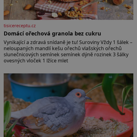
tisicereceptu.cz
Domácí ořechová granola bez cukru
Vynikající a zdravá snídaně je tu! Suroviny Vždy 1 šálek –
neloupaných mandlí kešu ořechů vlašských ořechů
slunečnicových semínek semínek dýně rozinek 3 šálky
ovesných vloček 1 lžíce mlet