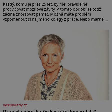
Každý, komu je přes 25 let, by měl pravidelně
procvičovat mozkové závity. V tomto období se totiž
začíná zhoršovat paměť. Možná máte problém
vzpomenout si na jméno kolegy z práce. Nebo marně v
paměti lovíte název knížky, kterou jste nedávno přečetli.
Je to opravdu tak, s věkem jako kdyby se paměť
rozhodla stávkovat. Cvičte
nasehvezdy.cz
Osamělá herečka Syslová všechno vzdala?