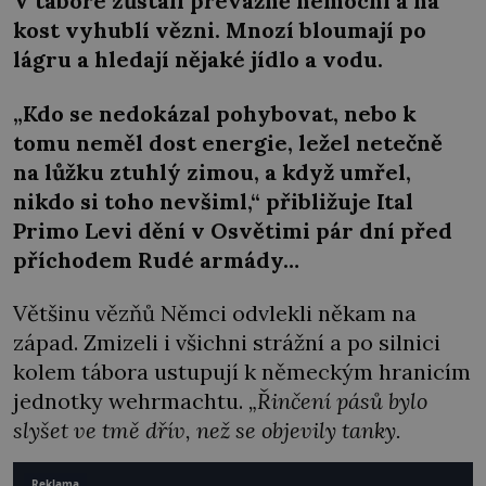
V táboře zůstali převážně nemocní a na
kost vyhublí vězni. Mnozí bloumají po
lágru a hledají nějaké jídlo a vodu.
„Kdo se nedokázal pohybovat, nebo k
tomu neměl dost energie, ležel netečně
na lůžku ztuhlý zimou, a když umřel,
nikdo si toho nevšiml,“ přibližuje Ital
Primo Levi dění v Osvětimi pár dní před
příchodem Rudé armády…
Většinu vězňů Němci odvlekli někam na
západ. Zmizeli i všichni strážní a po silnici
kolem tábora ustupují k německým hranicím
jednotky wehrmachtu.
„Řinčení pásů bylo
slyšet ve tmě dřív, než se objevily tanky.
Reklama