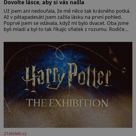
Dovolte lásce, aby si vás našla
Už jsem ani nedoufala, že mě něco tak krásného potká.
Až v pětapadesáti jsem zažila lásku na první pohled.
Poprvé jsem se vdávala, když mi bylo dvacet. Oba jsme
byli mladí a byl to tak říkajíc sňatek z rozumu. Rodiče
nás dali dohromady, Toník byl dobře zaopatřený mladý
muž. Manželství nám oběma moc nesvědčilo, brzy jsme
zjistili, že
21stoleti.cz