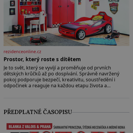
rezidenceonline.cz
Prostor, který roste s dítětem
Je to svět, který se vyvíjí a proměňuje od prvních
dětských krůčků až po dospívání. Správně navržený
pokoj podporuje bezpečí, kreativitu, soustředění i
odpočinek a reaguje na každou etapu života a
specifické potřeby dítěte. Pro nejmenší je klíčová
jednoduchost, měkkost a bezpečí, proto by pokoj
miminka měl působit především klidně a útulně.
Předškolní věk je
PŘEDPLATNÉ ČASOPISU