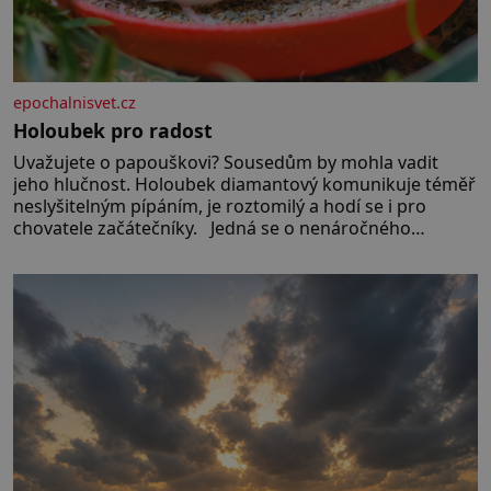
epochalnisvet.cz
Holoubek pro radost
Uvažujete o papouškovi? Sousedům by mohla vadit
jeho hlučnost. Holoubek diamantový komunikuje téměř
neslyšitelným pípáním, je roztomilý a hodí se i pro
chovatele začátečníky. Jedná se o nenáročného
klidného ptáčka, který většinu dne jen posedává. Hodně
času tráví na zemi, kde sbírá zbytky semínek Jeho
domovinou je prakticky celá Austrálie s výjimkou
pobřežní oblasti.