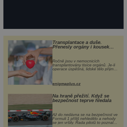
Transplantace a duše.
Přenesly orgány i kousek
osobnosti dárce?
Ročně jsou v nemocnicích
transplantovány tisíce orgánů. Je-li
operace úspěšná, lidské tělo přijme
darovaný orgán za své a pacient
může vést plnohodnotný život. Ale co
když při transplantaci nepřijímám...
enigmaplus.cz
Na hraně přežití. Když se
bezpečnost teprve hledala
Až do nedávna se na bezpečnost ve
Formuli 1 příliš nehledělo a nehody
se jen vršily. Řada pilotů to poznala
na vlastní kůži, často s trvalými