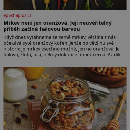
epochaplus.cz
Mrkev není jen oranžová. Její neuvěřitelný
příběh začíná fialovou barvou
Když dnes vytáhneme ze země mrkev, většina z nás
očekává sytě oranžový kořen. Jenže po většinu své
historie je mrkev všechno možné, jen ne oranžová. Je
fialová, žlutá, bílá, někdy dokonce téměř černá. Až díky
stovkám let pečlivého šlechtění se z ní stává zelenina,
bez které si českou zahradu ani nedokážeme
představit. Její příběh je