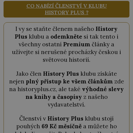
CO NABÍZÍ ČLENSTVÍ V KLUBU
HISTORY PLUS ?
I vy se staňte členem našeho
History
Plus
klubu a
odemkněte
si tak tento i
všechny ostatní
Premium
články a
užívejte si nerušené procházky českou i
světovou historií.
Jako člen
History Plus
klubu získáte
nejen
plný přístup ke všem článkům
zde
na historyplus.cz, ale také
výhodné slevy
na knihy a časopisy
z našeho
vydavatelství.
Členství v
History Plus
klubu stojí
pouhých
69 Kč měsíčně
a můžete ho