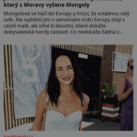
který z Moravy vyžene Mongoly
Mongolové se tlačí do Evropy a hrozí, že ovládnou celý
svět. Ale naštěstí jim v samotném srdci Evropy stojí v
cestě malé, ale silné království, které dokáže
dobyvatelské hordy zastavit. Co nedokáže žádná z
asijských říší, co nedokážou Němci – to dokáže český
král. Nebo že by ne? Mongolové od roku 1223 postupují
podél Kaspického a Azovského moře,
nasehvezdy.cz