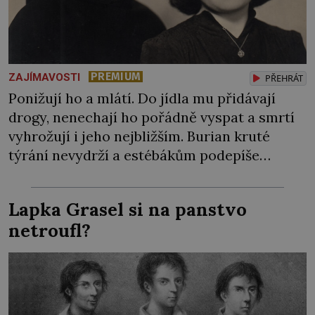
PREMIUM
ZAJÍMAVOSTI
PŘEHRÁT
Ponižují ho a mlátí. Do jídla mu přidávají
drogy, nenechají ho pořádně vyspat a smrtí
vyhrožují i jeho nejbližším. Burian kruté
týrání nevydrží a estébákům podepíše
všechno, co po něm chtějí. Svým podpisem
jim potvrdí také to, že na něj během výslechů
Lapka Grasel si na panstvo
nikdo nevyvíjel fyzický ani psychický nátlak.
netroufl?
Syn brněnského řezníka chce být knězem a
[…]