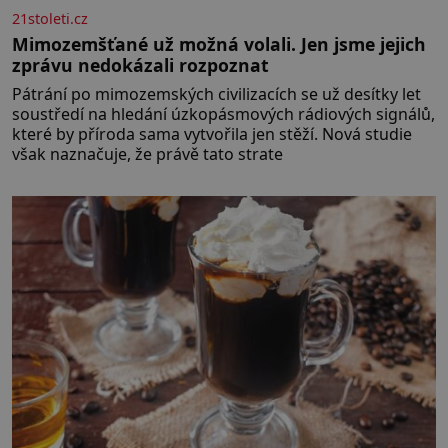
21stoleti.cz
Mimozemšťané už možná volali. Jen jsme jejich
zprávu nedokázali rozpoznat
Pátrání po mimozemských civilizacích se už desítky let
soustředí na hledání úzkopásmových rádiových signálů,
které by příroda sama vytvořila jen stěží. Nová studie
však naznačuje, že právě tato strate