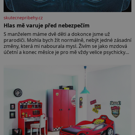
skutecnepribehy.cz
Hlas mě varuje před nebezpečím
S manželem máme dvě děti a dokonce jsme už
prarodiči. Mohla bych žít normálně, nebýt jedné zásadní
změny, která mi nabourala mysl. Živím se jako mzdová
účetní a konec měsíce je pro mě vždy velice psychicky
náročným obdobím. Od té chvíle, co máme vnoučata,
mi dcera čím dál častěji volá o pomoc, co se hlídání týče.
Dalo by se