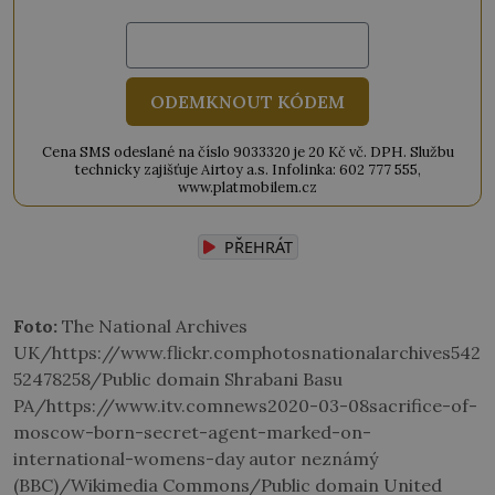
ODEMKNOUT KÓDEM
Cena SMS odeslané na číslo 9033320 je 20 Kč vč. DPH. Službu
technicky zajišťuje Airtoy a.s. Infolinka: 602 777 555,
www.platmobilem.cz
PŘEHRÁT
Foto:
The National Archives
UK/https://www.flickr.comphotosnationalarchives542
52478258/Public domain Shrabani Basu
PA/https://www.itv.comnews2020-03-08sacrifice-of-
moscow-born-secret-agent-marked-on-
international-womens-day autor neznámý
(BBC)/Wikimedia Commons/Public domain United