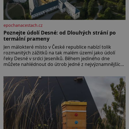
epochanacestach.cz
Poznejte údolí Desné: od Dlouhých strání po
termální prameny
Jen málokteré místo v České republice nabízí tolik
rozmanitých zážitků na tak malém území jako údolí
řeky Desné v srdci Jeseníků. Během jediného dne
můžete nahlédnout do útrob jedné z nejvýznamnějších
vodních elektráren v Evropě, vydat se na horské
hřebeny, projet se na koloběžce a den zakončit
poznáváním památek ve Velkých Losinách nebo v
termálním