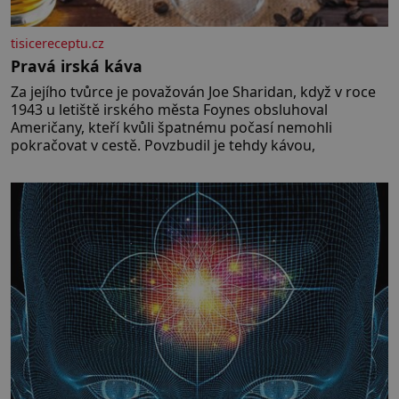
tisicereceptu.cz
Pravá irská káva
Za jejího tvůrce je považován Joe Sharidan, když v roce
1943 u letiště irského města Foynes obsluhoval
Američany, kteří kvůli špatnému počasí nemohli
pokračovat v cestě. Povzbudil je tehdy kávou,