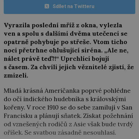
Sdílet na Twitteru
Vyrazila poslední mříž z okna, vylezla
ven a spolu s dalšími dvěma utečenci se
opatrně pohybuje po střeše. Vtom ticho
noci přetrhne ohlušující siréna. „Ale ne,
nálet právě teď?!“ Uprchlíci bojují
s časem. Za chvíli jejich věznitelé zjistí, že
zmizeli.
Mladá krásná Američanka poprvé pohlédne
do očí indického hudebníka s královskými
kořeny. V roce 1910 se do sebe zamilují v San
Francisku a plánují sňatek. Získat požehnání
od vznešených rodičů z Asie však bude tvrdý
oříšek. Se svatbou zásadně nesouhlasí.