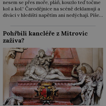
nesem se přes moře, pláň, kouzlo teď točme
kol a kol.“ Čarodějnice na scéně deklamují a
diváci v hledišti napětím ani nedýchají. Píše
se rok 1606 a populární anglický dramatik
William Shakespeare uvádí svou Tragédii o
Pohřbili kancléře z Mitrovic
Macbethovi. Napsal ji pro krále Jakuba I.,
zaživa?
jenž v roce 1603 vystřídal […]