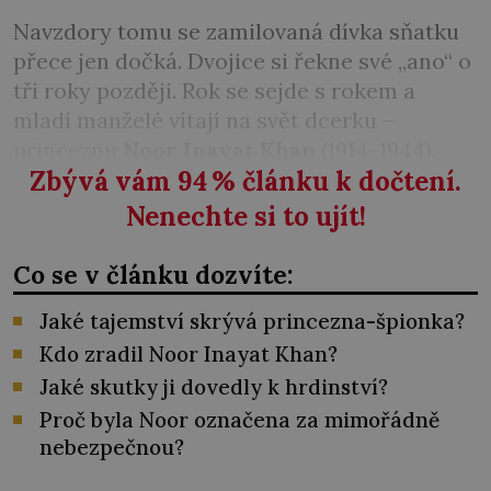
Navzdory tomu se zamilovaná dívka sňatku
přece jen dočká. Dvojice si řekne své „ano“ o
tři roky později. Rok se sejde s rokem a
mladí manželé vítají na svět dcerku –
princeznu
Noor Inayat Khan
(1914–1944).
Zbývá vám 94
%
článku k dočtení.
Nenechte si to ujít!
Co se v článku dozvíte:
Jaké tajemství skrývá princezna-špionka?
Kdo zradil Noor Inayat Khan?
Jaké skutky ji dovedly k hrdinství?
Proč byla Noor označena za mimořádně
nebezpečnou?