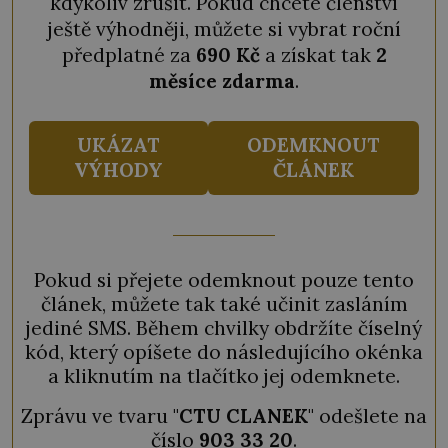
kdykoliv zrušit. Pokud chcete členství
ještě výhodněji, můžete si vybrat roční
předplatné za
690 Kč
a získat tak
2
měsíce zdarma
.
UKÁZAT
ODEMKNOUT
VÝHODY
ČLÁNEK
Pokud si přejete odemknout pouze tento
článek, můžete tak také učinit zasláním
jediné SMS. Během chvilky obdržíte číselný
kód, který opíšete do následujícího okénka
a kliknutím na tlačítko jej odemknete.
Zprávu ve tvaru "
CTU CLANEK
" odešlete na
číslo
903 33 20
.