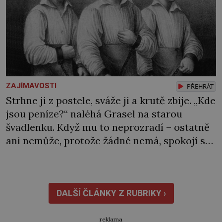
ZAJÍMAVOSTI
PŘEHRÁT
Strhne ji z postele, sváže ji a krutě zbije. „Kde
jsou peníze?“ naléhá Grasel na starou
švadlenku. Když mu to neprozradí – ostatně
ani nemůže, protože žádné nemá, spokojí se
lupič s několika měďáky a štůčky látky.
Zraněná žena pár dní nato umírá. Je to muž
nebývale krutý. Jeho činy budí hrůzu ještě
dlouho po jeho smrti […]
DALŠÍ ČLÁNKY Z RUBRIKY ›
reklama