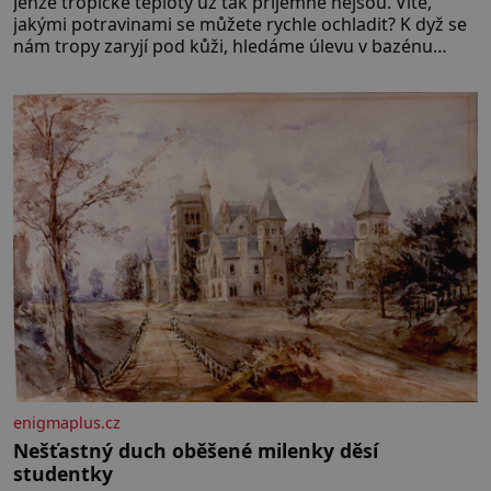
Jenže tropické teploty už tak příjemné nejsou. Víte,
jakými potravinami se můžete rychle ochladit? K dyž se
nám tropy zaryjí pod kůži, hledáme úlevu v bazénu
nebo pomocí klimatizace. Jenže ne vždycky můžeme být
v jejich blízkosti. Nemusíte však zoufat. Pokud budete
mít promyšlený jídelníček, žadné pařáky si na vás
enigmaplus.cz
Nešťastný duch oběšené milenky děsí
studentky