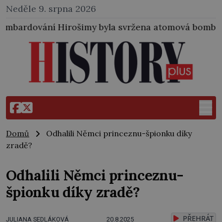
Neděle 9. srpna 2026
y byla svržena atomová bomba i na japonské město N
Domů
Odhalili Němci princeznu-špionku díky
zradě?
Odhalili Němci princeznu-
špionku díky zradě?
PŘEHRÁT
JULIANA SEDLÁKOVÁ
20.8.2025