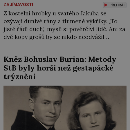
ZAJÍMAVOSTI
PŘEHRÁT
Z kostelní hrobky u svatého Jakuba se
ozývají dunivé rány a tlumené výkřiky. „To
jistě řádí duch,“ myslí si pověrčiví lidé. Ani za
dvě kopy grošů by se nikdo neodvážil
podzemní hrobku otevřít a její poklop tak
raději jen skrápí svěcenou vodou. Za několik
Kněz Bohuslav Burian: Metody
dní divné burácení skutečně ustane. Když o
StB byly horší než gestapácké
mnoho let později hrobku […]
trýznění