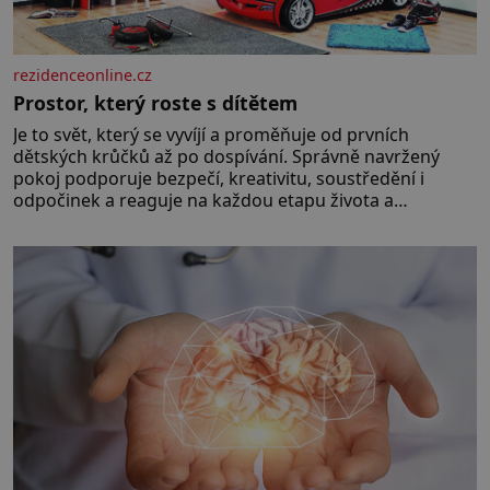
rezidenceonline.cz
Prostor, který roste s dítětem
Je to svět, který se vyvíjí a proměňuje od prvních
dětských krůčků až po dospívání. Správně navržený
pokoj podporuje bezpečí, kreativitu, soustředění i
odpočinek a reaguje na každou etapu života a
specifické potřeby dítěte. Pro nejmenší je klíčová
jednoduchost, měkkost a bezpečí, proto by pokoj
miminka měl působit především klidně a útulně.
Předškolní věk je