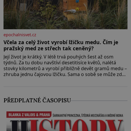
epochalnisvet.cz
Včela za celý život vyrobí lžičku medu. Čím je
pražský med ze střech tak ceněný?
Její život je krátký. V létě trvá pouhých šest až osm
týdnů. Za tu dobu navštíví desetitisíce květů, nalétá
stovky kilometrů a vyrobí přibližně devět gramů medu –
zhruba jednu čajovou lžičku. Sama o sobě se může zdát
bezvýznamná. Teprve když se spojí s dalšími desítkami
tisíc příslušnic svého včelstva, vznikne jeden z
nejdokonalejších organismů
PŘEDPLATNÉ ČASOPISU