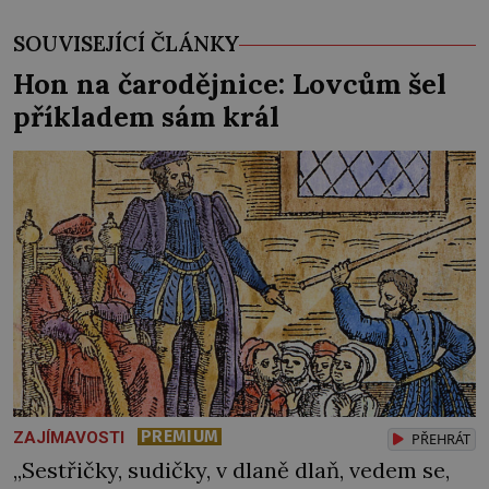
SOUVISEJÍCÍ ČLÁNKY
Hon na čarodějnice: Lovcům šel
příkladem sám král
PREMIUM
ZAJÍMAVOSTI
PŘEHRÁT
„Sestřičky, sudičky, v dlaně dlaň, vedem se,