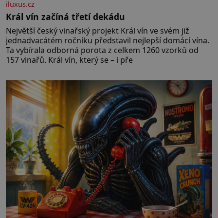
iluxus.cz
Král vín začíná třetí dekádu
Největší český vinařský projekt Král vín ve svém již
jednadvacátém ročníku představil nejlepší domácí vína.
Ta vybírala odborná porota z celkem 1260 vzorků od
157 vinařů. Král vín, který se – i pře