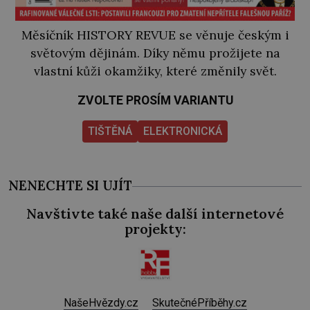
Měsíčník HISTORY REVUE se věnuje českým i
světovým dějinám. Díky němu prožijete na
vlastní kůži okamžiky, které změnily svět.
ZVOLTE PROSÍM VARIANTU
TIŠTĚNÁ
ELEKTRONICKÁ
NENECHTE SI UJÍT
Navštivte také naše další internetové
projekty:
NašeHvězdy.cz
SkutečnéPříběhy.cz