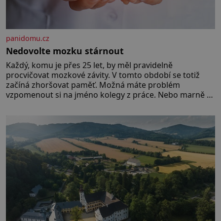
panidomu.cz
Nedovolte mozku stárnout
Každý, komu je přes 25 let, by měl pravidelně
procvičovat mozkové závity. V tomto období se totiž
začíná zhoršovat paměť. Možná máte problém
vzpomenout si na jméno kolegy z práce. Nebo marně v
paměti lovíte název knížky, kterou jste nedávno přečetli.
Je to opravdu tak, s věkem jako kdyby se paměť
rozhodla stávkovat. Cvičte