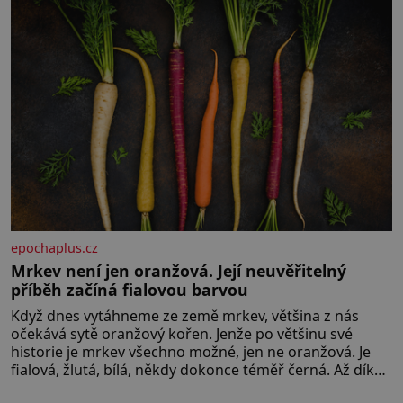
epochaplus.cz
Mrkev není jen oranžová. Její neuvěřitelný
příběh začíná fialovou barvou
Když dnes vytáhneme ze země mrkev, většina z nás
očekává sytě oranžový kořen. Jenže po většinu své
historie je mrkev všechno možné, jen ne oranžová. Je
fialová, žlutá, bílá, někdy dokonce téměř černá. Až díky
stovkám let pečlivého šlechtění se z ní stává zelenina,