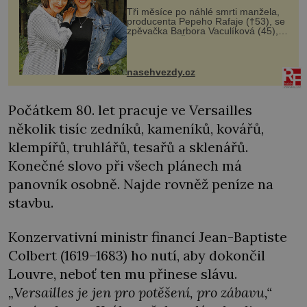
Tři měsíce po náhlé smrti manžela,
producenta Pepeho Rafaje (†53), se
zpěvačka Barbora Vaculíková (45),
dcera Petry Černocké (75), poprvé
ozvala veřejnosti. Na sociální síti
sdílela, že se snaží fung...
nasehvezdy.cz
Počátkem 80. let pracuje ve Versailles
několik tisíc zedníků, kameníků, kovářů,
klempířů, truhlářů, tesařů a sklenářů.
Konečné slovo při všech plánech má
panovník osobně. Najde rovněž peníze na
stavbu.
Konzervativní ministr financí Jean-Baptiste
Colbert (1619–1683) ho nutí, aby dokončil
Louvre, neboť ten mu přinese slávu.
„Versailles je jen pro potěšení, pro zábavu,“