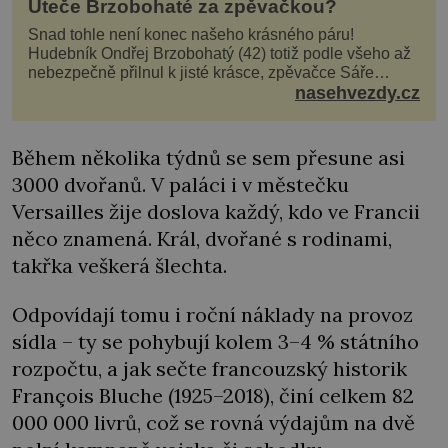
Uteče Brzobohaté za zpěvačkou?
Snad tohle není konec našeho krásného páru!
Hudebník Ondřej Brzobohatý (42) totiž podle všeho až
nebezpečně přilnul k jisté krásce, zpěvačce Sáře
Milfajtové (33), která jednou byla hostem v pořadu
nasehvezdy.cz
Inkognito, kde Ondřej účinkuje. Ondřej Brzobohatý (42).
Hned po natáčení prý za ní přišel s nabídkou, ž
Během několika týdnů se sem přesune asi
3000 dvořanů. V paláci i v městečku
Versailles žije doslova každý, kdo ve Francii
něco znamená. Král, dvořané s rodinami,
takřka veškerá šlechta.
Odpovídají tomu i roční náklady na provoz
sídla – ty se pohybují kolem 3–4 % státního
rozpočtu, a jak sečte francouzský historik
François Bluche (1925–2018), činí celkem 82
000 000 livrů, což se rovná výdajům na dvě