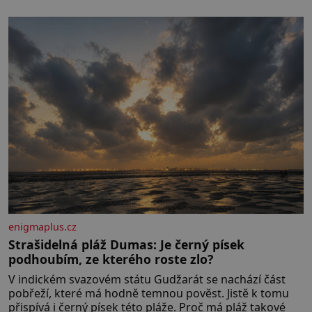
klidného ptáčka, který většinu dne jen posedává. Hodně
času tráví na zemi, kde sbírá zbytky semínek Jeho
domovinou je prakticky celá Austrálie s výjimkou
pobřežní oblasti.
enigmaplus.cz
Strašidelná pláž Dumas: Je černý písek
podhoubím, ze kterého roste zlo?
V indickém svazovém státu Gudžarát se nachází část
pobřeží, které má hodně temnou pověst. Jistě k tomu
přispívá i černý písek této pláže. Proč má pláž takové