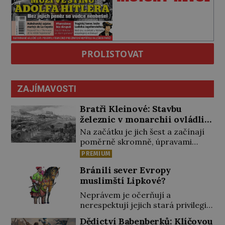
PROLISTOVAT
ZAJÍMAVOSTI
Bratři Kleinové: Stavbu
železnic v monarchii ovládli
samouci
Na začátku je jich šest a začínají
poměrně skromně, úpravami
zahrad, rybníků a parků. Postupně
PREMIUM
si ale troufnou i na stavbu železnic.
Bránili sever Evropy
Během 40 let vybudují na území
muslimští Lipkové?
monarchie třetinu všech tratí,
tedy asi 3500 kilometrů! Ohromně
Neprávem je očerňují a
na tom zbohatnou… Podnikavého
nerespektují jejich stará privilegia.
ducha zdědí bratři Kleinové po
A hlavně jim přestali vyplácet
Dědictví Babenberků: Klíčovou
otci Johannovi (1756–1835), který
dohodnutý žold! Lipkové proti