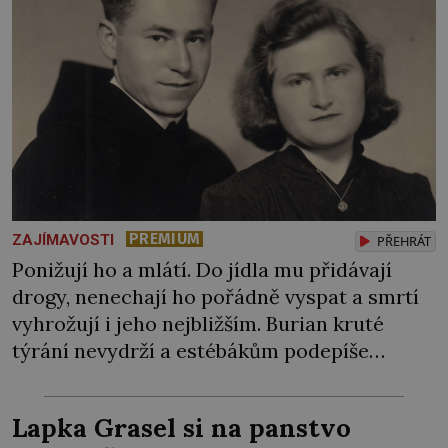
PREMIUM
ZAJÍMAVOSTI
PŘEHRÁT
Ponižují ho a mlátí. Do jídla mu přidávají
drogy, nenechají ho pořádně vyspat a smrtí
vyhrožují i jeho nejbližším. Burian kruté
týrání nevydrží a estébákům podepíše
všechno, co po něm chtějí. Svým podpisem
jim potvrdí také to, že na něj během výslechů
Lapka Grasel si na panstvo
nikdo nevyvíjel fyzický ani psychický nátlak.