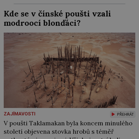
Zraněná žena pár dní nato umírá. Je to muž
Kde se v čínské poušti vzali
nebývale krutý. Jeho činy budí hrůzu ještě
modroocí blonďáci?
dlouho po jeho smrti […]
ZAJÍMAVOSTI
PŘEHRÁT
V poušti Taklamakan byla koncem minulého
století objevena stovka hrobů s téměř