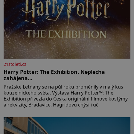
21stoleti.cz
Harry Potter: The Exhibition. Neplecha
zahájena…
Pražské Letňany se na půl roku proměnily v malý kus
kouzelnického světa. Výstava Harry Potter™: The
Exhibition přivezla do Česka originální filmové kostýmy
a rekvizity, Bradavice, Hagridovu chýši i uč