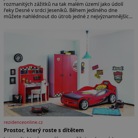
rozmanitých zážitků na tak malém území jako údolí
řeky Desné v srdci Jeseníků. Během jediného dne
můžete nahlédnout do útrob jedné z nejvýznamnějších
vodních elektráren v Evropě, vydat se na horské
hřebeny, projet se na koloběžce a den zakončit
poznáváním památek ve Velkých Losinách nebo v
termálním
rezidenceonline.cz
Prostor, který roste s dítětem