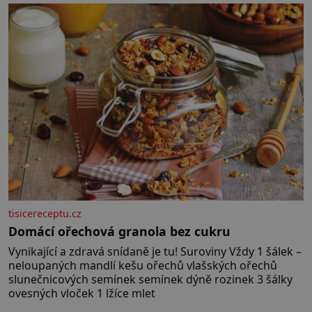
bez které si českou zahradu ani nedokážeme
představit. Její příběh je
tisicereceptu.cz
Domácí ořechová granola bez cukru
Vynikající a zdravá snídaně je tu! Suroviny Vždy 1 šálek –
neloupaných mandlí kešu ořechů vlašských ořechů
slunečnicových semínek semínek dýně rozinek 3 šálky
ovesných vloček 1 lžíce mlet