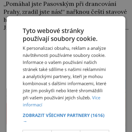
„Pomáhal jste Pasovským při drancování
Prahy, zradil jste nás!“ nařknou čeští stavové
hlavního zbrojmistra zemské hotovosti.
Jindřich se však zastrašit nenechá. Zachová
Tyto webové stránky
chladnou hlavu a trestu unikne. Nicméně
používají soubory cookie.
cejchu zrádce se už nezbaví… Tři roky
K personalizaci obsahu, reklam a analýze
stačily! Škola pro něj není. Jindřich Michal
návštěvnosti používáme soubory cookie.
Hýzrle z Chodů (1575–1665) se v ní nudí. 10letý
DALŠÍ ČLÁNKY Z RUBRIKY ›
Informace o vašem používání našich
chlapec chce procestovat […]
stránek také sdílíme s našimi reklamními
reklama
a analytickými partnery, kteří je mohou
kombinovat s dalšími informacemi, které
jste jim poskytli nebo které shromáždili
při vašem používání jejich služeb.
Více
informací
ZOBRAZIT VŠECHNY PARTNERY
(1616)
→