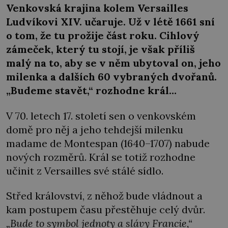
Venkovská krajina kolem Versailles
Ludvíkovi XIV. učaruje. Už v létě 1661 sní
o tom, že tu prožije část roku. Cihlový
zámeček, který tu stojí, je však příliš
malý na to, aby se v něm ubytoval on, jeho
milenka a dalších 60 vybraných dvořanů.
„Budeme stavět,“ rozhodne král…
V 70. letech 17. století sen o venkovském
domě pro něj a jeho tehdejší milenku
madame de Montespan (1640–1707) nabude
nových rozměrů. Král se totiž rozhodne
učinit z Versailles své stálé sídlo.
Střed království, z něhož bude vládnout a
kam postupem času přestěhuje celý dvůr.
„Bude to symbol jednoty a slávy Francie,“