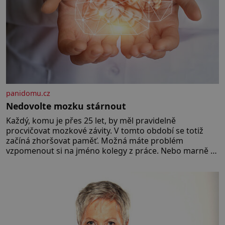
panidomu.cz
Nedovolte mozku stárnout
Každý, komu je přes 25 let, by měl pravidelně
procvičovat mozkové závity. V tomto období se totiž
začíná zhoršovat paměť. Možná máte problém
vzpomenout si na jméno kolegy z práce. Nebo marně v
paměti lovíte název knížky, kterou jste nedávno přečetli.
Je to opravdu tak, s věkem jako kdyby se paměť
rozhodla stávkovat. Cvičte