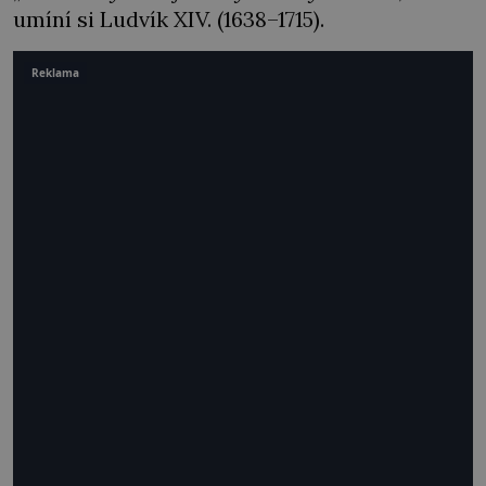
umíní si Ludvík XIV. (1638­–1715).
Reklama