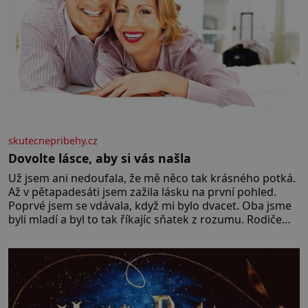
skutecnepribehy.cz
Dovolte lásce, aby si vás našla
Už jsem ani nedoufala, že mě něco tak krásného potká.
Až v pětapadesáti jsem zažila lásku na první pohled.
Poprvé jsem se vdávala, když mi bylo dvacet. Oba jsme
byli mladí a byl to tak říkajíc sňatek z rozumu. Rodiče
nás dali dohromady, Toník byl dobře zaopatřený mladý
muž. Manželství nám oběma moc nesvědčilo, brzy jsme
zjistili, že