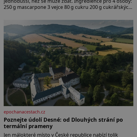
jednodušší, než se může zdát. Ingredience pro 4 osoby:
250 g mascarpone 3 vejce 80 g cukru 200 g cukrářských
piškotů 250 ml silné kávy 2 lžíce amaretta kakao na
posypání Postup: Oddělte žloutky od bílků. Žloutky
vyšlehejte s cukrem do světlé pěny a postupně do nich
vmíchejte mascarpone, aby vznikl hladký
epochanacestach.cz
Poznejte údolí Desné: od Dlouhých strání po
termální prameny
Jen málokteré místo v České republice nabízí tolik