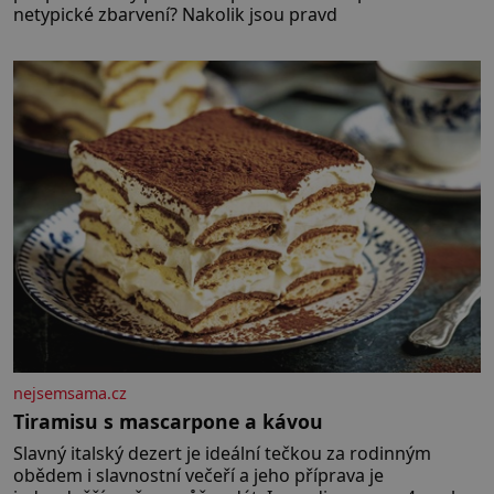
netypické zbarvení? Nakolik jsou pravd
nejsemsama.cz
Tiramisu s mascarpone a kávou
Slavný italský dezert je ideální tečkou za rodinným
obědem i slavnostní večeří a jeho příprava je