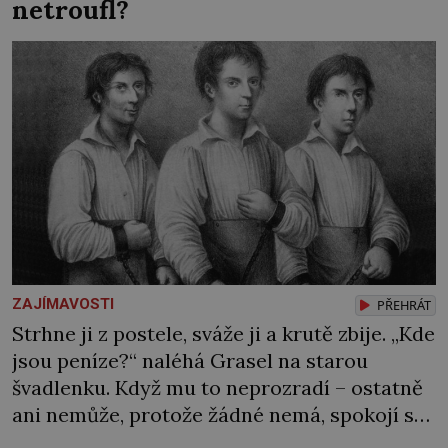
netroufl?
Syn brněnského řezníka chce být knězem a
[…]
ZAJÍMAVOSTI
PŘEHRÁT
Strhne ji z postele, sváže ji a krutě zbije. „Kde
jsou peníze?“ naléhá Grasel na starou
švadlenku. Když mu to neprozradí – ostatně
ani nemůže, protože žádné nemá, spokojí se
lupič s několika měďáky a štůčky látky.