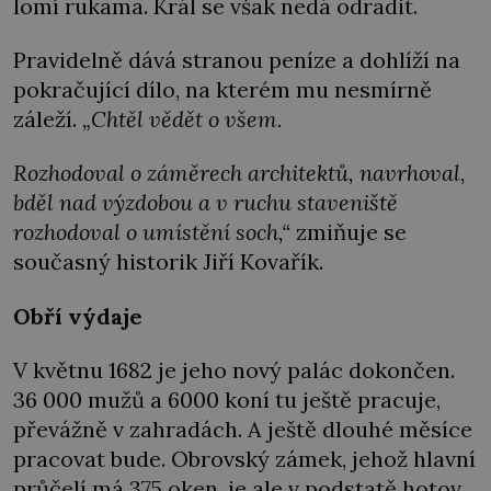
lomí rukama. Král se však nedá odradit.
Pravidelně dává stranou peníze a dohlíží na
pokračující dílo, na kterém mu nesmírně
záleží.
„Chtěl vědět o všem.
Rozhodoval o záměrech architektů, navrhoval,
bděl nad výzdobou a v ruchu staveniště
rozhodoval o umístění soch,“
zmiňuje se
současný historik Jiří Kovařík.
Obří výdaje
V květnu 1682 je jeho nový palác dokončen.
36 000 mužů a 6000 koní tu ještě pracuje,
převážně v zahradách. A ještě dlouhé měsíce
pracovat bude. Obrovský zámek, jehož hlavní
průčelí má 375 oken, je ale v podstatě hotov.