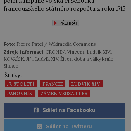
polní kampaně vojska či schodku
francouzského státního rozpočtu z roku 1715.
PŘEHRÁT
Foto:
Pierre Patel / Wikimedia Commons
Zdroje informací:
CRONIN, Vincent. Ludvík XIV.,
KOVAŘÍK, Jiří. Ludvík XIV. Život, doba a války krále
Slunce
Štítky:
17. STOLETÍ
FRANCIE
LUDVÍK XIV.
PANOVNÍK
ZÁMEK VERSAILLES
Sdílet na Facebooku
Sdílet na Twitteru