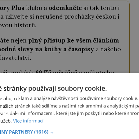
ory Plus
klubu a
odemkněte
si tak tento i
a užívejte si nerušené procházky českou i
ovou historií.
káte nejen
plný přístup ke všem článkům
odné slevy na knihy a časopisy
z našeho
davatelství.
tojí pouhých
69 Kč měsíčně
a můžete ho
ství ještě výhodněji, můžete si vybrat roční
 stránky používají soubory cookie.
a získat tak
2 měsíce zdarma
.
obsahu, reklam a analýze návštěvnosti používáme soubory cookie.
ašich stránek také sdílíme s našimi reklamními a analytickými par
ODEMKNOUT ČLÁNEK
 s dalšími informacemi, které jste jim poskytli nebo které shro
služeb.
Více informací
HNY PARTNERY
(1616) →