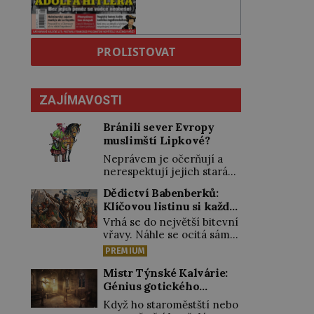
PROLISTOVAT
ZAJÍMAVOSTI
Bránili sever Evropy
muslimští Lipkové?
Neprávem je očerňují a
nerespektují jejich stará
privilegia. A hlavně jim
Dědictví Babenberků:
přestali vyplácet
Klíčovou listinu si každý
dohodnutý žold! Lipkové
vykládal po svém
proti těmto „podrazům“
Vrhá se do největší bitevní
hlasitě protestují, jenže
vřavy. Náhle se ocitá sám
spravedlnosti nedosáhnou.
uprostřed nepřátel. Nikdo
PREMIUM
Proto se rozhodnou
z jeho věrných si toho ani
vypovědět polské koruně
nepovšiml. Rakouský
Mistr Týnské Kalvárie:
poslušnost a přeběhnou k
vévoda Fridrich II. padne
Génius gotického
Osmanům! V Litvě se na
15. června 1246 při střetu s
řezbářství působil v
Když ho staroměstští nebo
počátku 15. století usazují
Uhry na Litavě. „Tvrdý
Praze