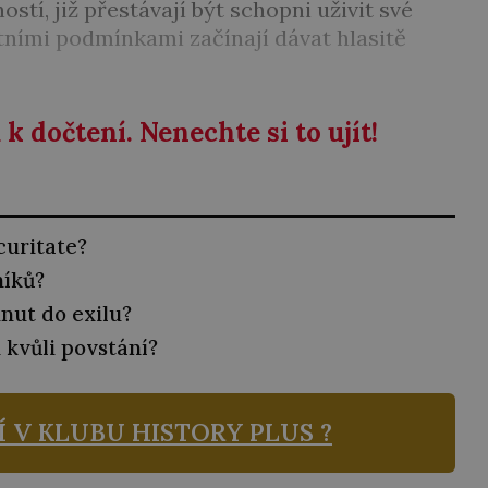
stí, již přestávají být schopni uživit své
tními podmínkami začínají dávat hlasitě
k dočtení. Nenechte si to ujít!
curitate?
níků?
nut do exilu?
 kvůli povstání?
Í V KLUBU
HISTORY PLUS ?