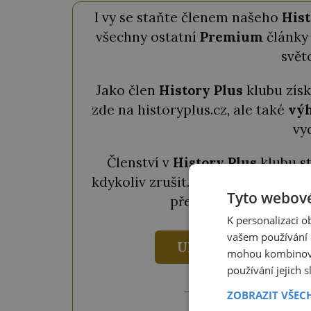
I vy se staňte členem našeho
Hist
všechny ostatní
Premium
články 
svět
Jako člen
History Plus
klubu zís
zde na historyplus.cz, ale také
výh
vy
Členství v
History Plus
klubu s
kdykoliv zrušit. Pokud chcete člen
Tyto webové
předplatné za
690 Kč
K personalizaci 
vašem používání n
UKÁZAT VÝHODY
mohou kombinovat
používání jejich 
ZOBRAZIT VŠEC