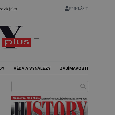
ůbec první žena přeplavala kanál La Manche. Zabralo jí to
PŘIHLÁSIT
DY
VĚDA A VYNÁLEZY
ZAJÍMAVOSTI