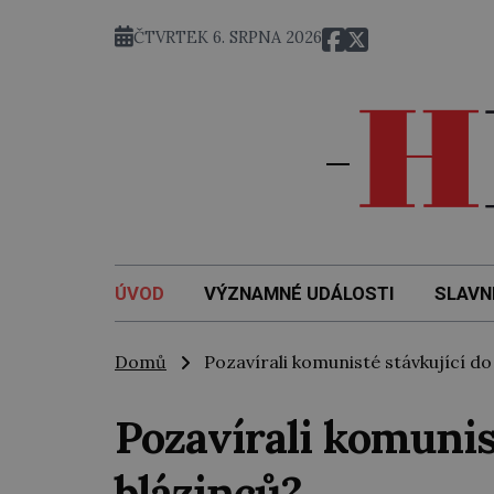
ČTVRTEK 6. SRPNA 2026
ÚVOD
VÝZNAMNÉ UDÁLOSTI
SLAVN
Domů
Pozavírali komunisté stávkující do
Pozavírali komunis
blázinců?