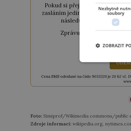
Pokud si přejete odemknout pou
Nezbytně nutn
zasláním jediné SMS. Během chvil
soubory
následujícího okénka a kl
Zprávu ve tvaru "
CTU CL
ZOBRAZIT P
ODEM
Cena SMS odeslané na číslo 9033320 je 20 Kč vč. DPH
www
Foto:
Simiprof/Wikimedia commons/public 
Zdroje informací:
wikipedia.org, nytimes.com