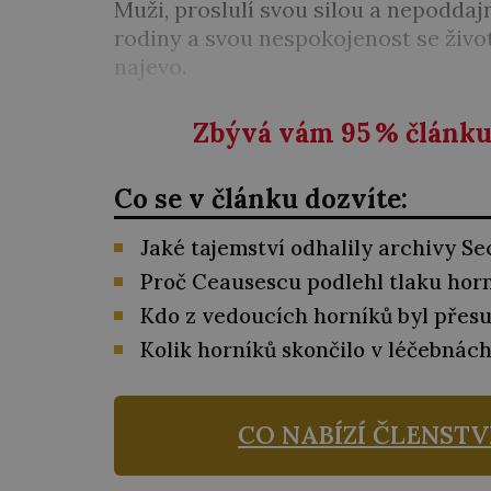
Muži, proslulí svou silou a nepoddajno
rodiny a svou nespokojenost se živo
najevo.
Zbývá vám 95
%
článku 
Co se v článku dozvíte:
Jaké tajemství odhalily archivy Se
Proč Ceausescu podlehl tlaku hor
Kdo z vedoucích horníků byl přesu
Kolik horníků skončilo v léčebnách
CO NABÍZÍ ČLENSTV