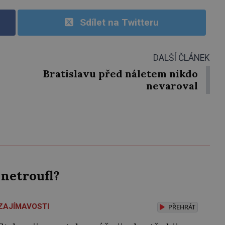
Sdílet na Twitteru
DALŠÍ ČLÁNEK
Bratislavu před náletem nikdo
nevaroval
 netroufl?
ZAJÍMAVOSTI
PŘEHRÁT