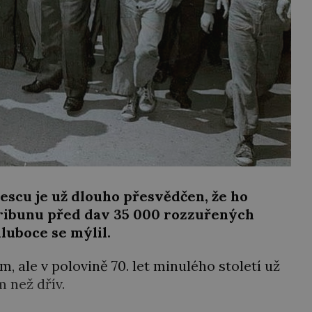
scu je už dlouho přesvědčen, že ho
tribunu před dav 35 000 rozzuřených
luboce se mýlil.
m, ale v polovině 70. let minulého století už
 než dřív.