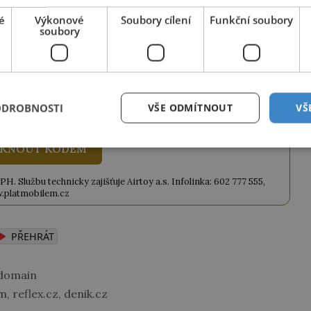
ze tento článek, můžete tak také učinit
é
Výkonové
Soubory cílení
Funkční soubory
ky obdržíte číselný kód, který opíšete do
soubory
iknutím na tlačítko jej odemknete.
ANEK
" odešlete na číslo
903 33 20
.
ODROBNOSTI
VŠE ODMÍTNOUT
VŠ
KNOUT KÓDEM
. Službu technicky zajišťuje Airtoy a.s. Infolinka: 602 777 555,
.platmobilem.cz
PŘEHRÁT
domain
, reflex.cz, denik.cz