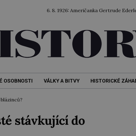
6. 8. 1926: Američanka Gertrude Ederleová jako v
É OSOBNOSTI
VÁLKY A BITVY
HISTORICKÉ ZÁHA
 blázinců?
té stávkující do