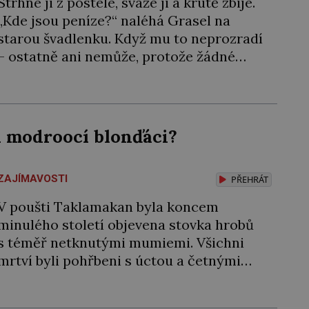
Strhne ji z postele, sváže ji a krutě zbije.
„Kde jsou peníze?“ naléhá Grasel na
starou švadlenku. Když mu to neprozradí
– ostatně ani nemůže, protože žádné
nemá, spokojí se lupič s několika měďáky
a štůčky látky. Zraněná žena pár dní nato
umírá. Je to muž nebývale krutý. Jeho
činy budí hrůzu ještě dlouho po jeho
li modroocí blonďáci?
smrti […]
ZAJÍMAVOSTI
PŘEHRÁT
V poušti Taklamakan byla koncem
minulého století objevena stovka hrobů
s téměř netknutými mumiemi. Všichni
mrtví byli pohřbeni s úctou a četnými
milodary. Asi nejvíc přitom vědce zaujal
hrob tříměsíčního chlapečka s modrou