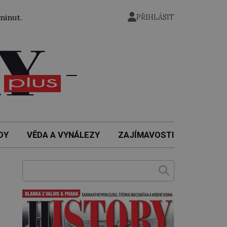
6. 8. 1926: Američanka Gertrude Ederleová jako vůbec prvn
PŘIHLÁSIT
DY
VĚDA A VYNÁLEZY
ZAJÍMAVOSTI