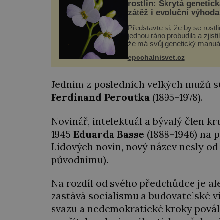
rostlin: Skrytá genetick
zátěž i evoluční výhoda
Představte si, že by se rostl
jednou ráno probudila a zjistil
že má svůj genetický manuá
celý dvakrát. Přesně to se
epochalnisvet.cz
občas v přírodě stane – a po
nového výzkumu to může bý
pro druhy vstupenka...
Jedním z posledních velkých mužů star
Ferdinand Peroutka
(1895–1978).
Novinář, intelektuál a bývalý člen k
1945
Eduarda Basse
(1888–1946) na 
Lidových novin, nový název nesly od 
původnímu).
Na rozdíl od svého předchůdce je ale
zastává socialismu a budovatelské v
svazu a nedemokratické kroky povále