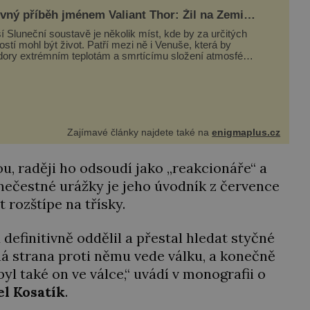
vný příběh jménem Valiant Thor: Žil na Zemi
ozemšťan z Venuše?
í Sluneční soustavě je několik míst, kde by za určitých
ostí mohl být život. Patří mezi ně i Venuše, která by
ory extrémním teplotám a smrtícímu složení atmosféry
ky mohla ukrývat životní formy. Potvrzovat to má i
ný příběh muže jménem Valiant Thor. Opravdu šlo o
ozem
Zajímavé články najdete také na
enigmaplus.cz
ou, raději ho odsoudí jako „reakcionáře“ a
 nečestné urážky je jeho úvodník z července
 rozštípe na třísky.
definitivně oddělil a přestal hledat styčné
á strana proti němu vede válku, a konečně
 byl také on ve válce,“ uvádí v monografii o
el Kosatík
.