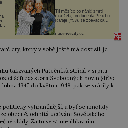
á
Tři měsíce po náhlé smrti
manžela, producenta Pepeho
ina
Rafaje (†53), se zpěvačka
a,
Barbora Vaculíková (45), dcera
l
Petry Černocké (75), poprvé
nasehvezdy.cz
ozvala veřejnosti. Na sociální
dle
síti sdílela, že se snaží fung...
t
é éry, který v sobě ještě má dost sil, je
ruhu takzvaných Pátečníků střídá v srpnu
pozici šéfredaktora Svobodných novin (dříve
dubna 1945 do května 1948, pak se vrátily k
 politicky vyhraněnější, a byť se mnohdy
ize obecně, odmítá uctívání Sovětského
čné vlády. Za to se stane úhlavním