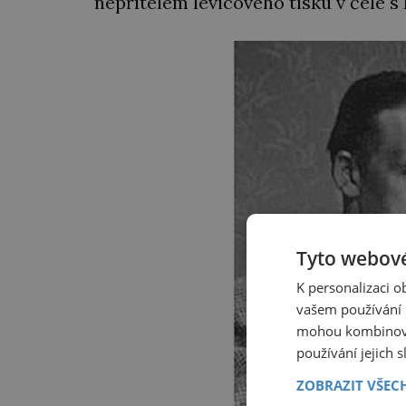
nepřítelem levicového tisku v čele 
Tyto webové
K personalizaci 
vašem používání n
mohou kombinovat
používání jejich 
ZOBRAZIT VŠEC