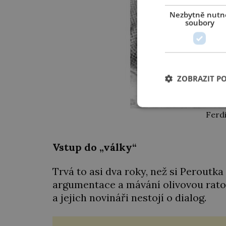
Nezbytně nutn
soubory
ZOBRAZIT P
Ferd
Vstup do „války“
Trvá to asi dva roky, než si Peroutk
argumentace a mávání olivovou rato
a jejich novináři nestojí o dialog.