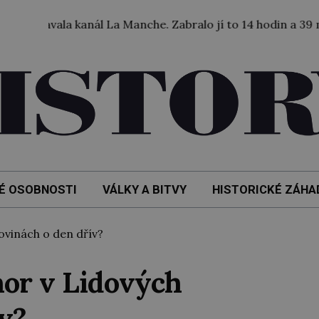
ala kanál La Manche. Zabralo jí to 14 hodin a 39 minut.
É OSOBNOSTI
VÁLKY A BITVY
HISTORICKÉ ZÁHA
vinách o den dřív?
nor v Lidových
v?