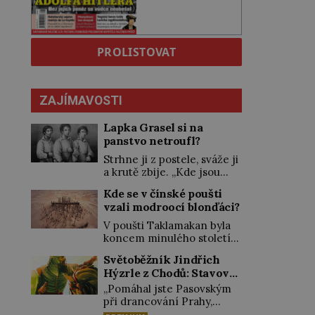
PROLISTOVAT
ZAJÍMAVOSTI
Lapka Grasel si na
panstvo netroufl?
Strhne ji z postele, sváže ji
a krutě zbije. „Kde jsou
peníze?“ naléhá Grasel na
Kde se v čínské poušti
starou švadlenku. Když mu
vzali modroocí blonďáci?
to neprozradí – ostatně ani
nemůže, protože žádné
V poušti Taklamakan byla
nemá, spokojí se lupič
koncem minulého století
s několika měďáky a štůčky
objevena stovka hrobů
Světoběžník Jindřich
látky. Zraněná žena pár dní
s téměř netknutými
Hýzrle z Chodů: Stavové
nato umírá. Je to muž
mumiemi. Všichni mrtví
nebývale krutý. Jeho činy
ho měli za zrádce
byli pohřbeni s úctou a
„Pomáhal jste Pasovským
budí hrůzu ještě dlouho po
četnými milodary. Asi
při drancování Prahy,
jeho smrti […]
nejvíc přitom vědce zaujal
zradil jste nás!“ nařknou