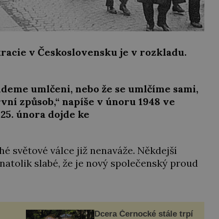
racie v Československu je v rozkladu.
udeme umlčeni, nebo že se umlčíme sami,
vní způsob,“ napíše v únoru 1948 ve
25. února dojde ke
hé světové válce již nenaváže. Někdejší
natolik slabé, že je nový společenský proud
Dcera Černocké stále trpí