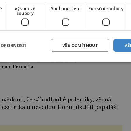
é
Výkonové
Soubory cílení
Funkční soubory
soubory
ODROBNOSTI
VŠE ODMÍTNOUT
VŠ
inand Peroutka
a uvědomí, že sáhodlouhé polemiky, věcná
lestí nikam nevedou. Komunističtí papaláši