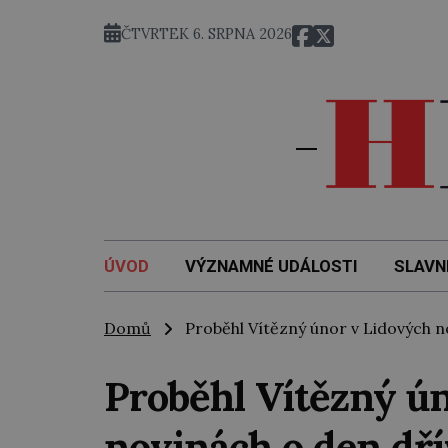
meričanka Gertrude Ederleová jako vůbec první žena přeplav
ČTVRTEK 6. SRPNA 2026
ÚVOD
VÝZNAMNÉ UDÁLOSTI
SLAVN
Domů
Proběhl Vítězný únor v Lidových no
Proběhl Vítězný ú
novinách o den dří