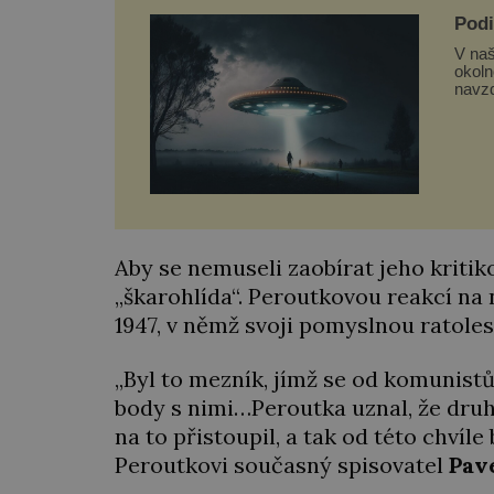
Podi
mim
V naš
okoln
navzd
teoretic
podiv
mim
Aby se nemuseli zaobírat jeho kritik
„škarohlída“. Peroutkovou reakcí na
1947, v němž svoji pomyslnou ratolest
„Byl to mezník, jímž se od komunistů 
body s nimi…Peroutka uznal, že druh
na to přistoupil, a tak od této chvíle
Peroutkovi současný spisovatel
Pav