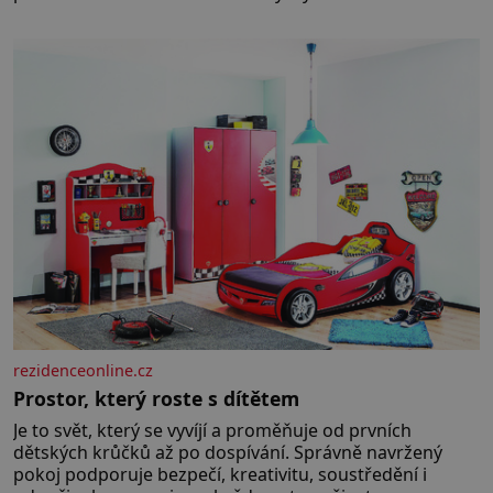
odmalička milovala svět pohádek. Každou chvilku mi
říkala, že se jí zdálo o jednorožcích, krásných
princeznách, statečných rytířích a létajících dracích.
rezidenceonline.cz
Prostor, který roste s dítětem
Je to svět, který se vyvíjí a proměňuje od prvních
dětských krůčků až po dospívání. Správně navržený
pokoj podporuje bezpečí, kreativitu, soustředění i