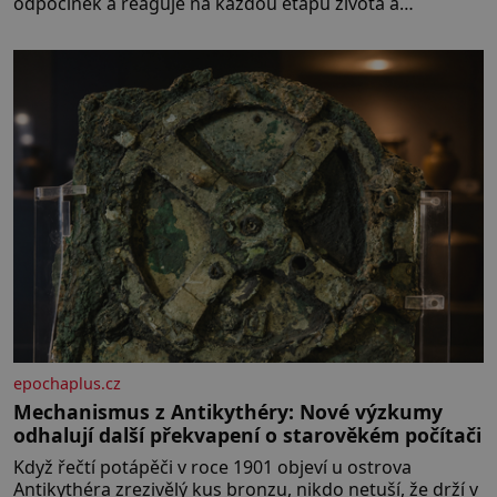
odpočinek a reaguje na každou etapu života a
specifické potřeby dítěte. Pro nejmenší je klíčová
jednoduchost, měkkost a bezpečí, proto by pokoj
miminka měl působit především klidně a útulně.
Předškolní věk je
epochaplus.cz
Mechanismus z Antikythéry: Nové výzkumy
odhalují další překvapení o starověkém počítači
Když řečtí potápěči v roce 1901 objeví u ostrova
Antikythéra zrezivělý kus bronzu, nikdo netuší, že drží v