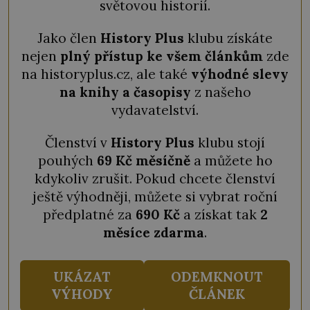
světovou historií.
Jako člen
History Plus
klubu získáte
nejen
plný přístup ke všem článkům
zde
na historyplus.cz, ale také
výhodné slevy
na knihy a časopisy
z našeho
vydavatelství.
Členství v
History Plus
klubu stojí
pouhých
69 Kč měsíčně
a můžete ho
kdykoliv zrušit. Pokud chcete členství
ještě výhodněji, můžete si vybrat roční
předplatné za
690 Kč
a získat tak
2
měsíce zdarma
.
UKÁZAT
ODEMKNOUT
VÝHODY
ČLÁNEK