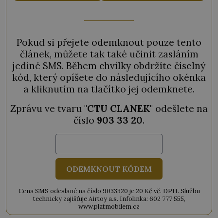
Pokud si přejete odemknout pouze tento
článek, můžete tak také učinit zasláním
jediné SMS. Během chvilky obdržíte číselný
kód, který opíšete do následujícího okénka
a kliknutím na tlačítko jej odemknete.
Zprávu ve tvaru "
CTU CLANEK
" odešlete na
číslo
903 33 20
.
ODEMKNOUT KÓDEM
Cena SMS odeslané na číslo 9033320 je 20 Kč vč. DPH. Službu
technicky zajišťuje Airtoy a.s. Infolinka: 602 777 555,
www.platmobilem.cz