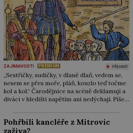
PREMIUM
ZAJÍMAVOSTI
PŘEHRÁT
„Sestřičky, sudičky, v dlaně dlaň, vedem se,
nesem se přes moře, pláň, kouzlo teď točme
kol a kol.“ Čarodějnice na scéně deklamují a
diváci v hledišti napětím ani nedýchají. Píše
se rok 1606 a populární anglický dramatik
William Shakespeare uvádí svou Tragédii o
Pohřbili kancléře z Mitrovic
Macbethovi. Napsal ji pro krále Jakuba I.,
zaživa?
jenž v roce 1603 vystřídal […]