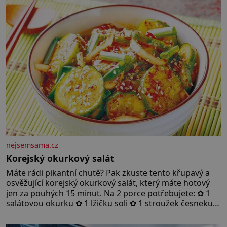
nejsemsama.cz
Korejský okurkový salát
Máte rádi pikantní chutě? Pak zkuste tento křupavý a
osvěžující korejský okurkový salát, který máte hotový
jen za pouhých 15 minut. Na 2 porce potřebujete: ✿ 1
salátovou okurku ✿ 1 lžičku soli ✿ 1 stroužek česneku
✿ 1 lžíci sójové omáčky ✿ 1 lžíci rýžového octa ✿ 1 lžičku
sezamového oleje ✿ 1 lžičku chilli ✿ 1 lžičku cukru ✿ 1