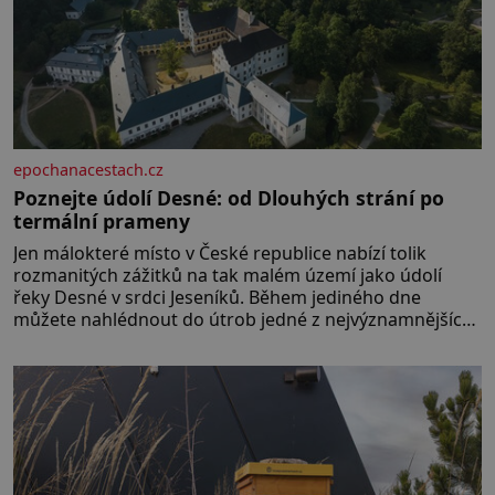
epochanacestach.cz
Poznejte údolí Desné: od Dlouhých strání po
termální prameny
Jen málokteré místo v České republice nabízí tolik
rozmanitých zážitků na tak malém území jako údolí
řeky Desné v srdci Jeseníků. Během jediného dne
můžete nahlédnout do útrob jedné z nejvýznamnějších
vodních elektráren v Evropě, vydat se na horské
hřebeny, projet se na koloběžce a den zakončit
poznáváním památek ve Velkých Losinách nebo v
termálním