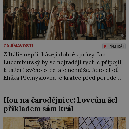
ZAJÍMAVOSTI
PŘEHRÁT
Z Itálie nepřicházejí dobré zprávy. Jan
Lucemburský by se nejraději rychle připojil
k tažení svého otce, ale nemůže. Jeho choť
Eliška Přemyslovna je krátce před porodem
jejich prvního společného potomka. „Snad to
bude syn,“ říká si v duchu mladý český král.
Hon na čarodějnice: Lovcům šel
Ne. 8. července 1313 přichází na svět dcera,
příkladem sám král
která dostává jméno Markéta (†1341) po […]