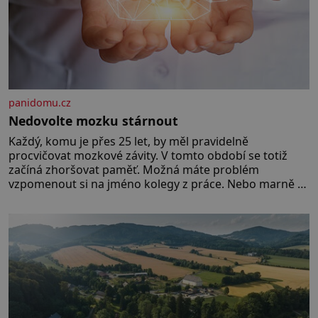
panidomu.cz
Nedovolte mozku stárnout
Každý, komu je přes 25 let, by měl pravidelně
procvičovat mozkové závity. V tomto období se totiž
začíná zhoršovat paměť. Možná máte problém
vzpomenout si na jméno kolegy z práce. Nebo marně v
paměti lovíte název knížky, kterou jste nedávno přečetli.
Je to opravdu tak, s věkem jako kdyby se paměť
rozhodla stávkovat. Cvičte