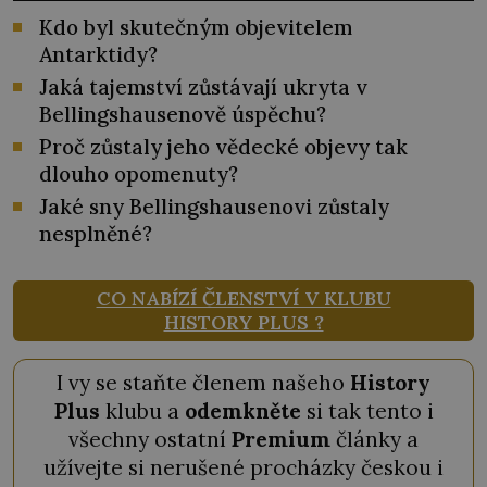
Kdo byl skutečným objevitelem
Antarktidy?
Jaká tajemství zůstávají ukryta v
Bellingshausenově úspěchu?
Proč zůstaly jeho vědecké objevy tak
dlouho opomenuty?
Jaké sny Bellingshausenovi zůstaly
nesplněné?
CO NABÍZÍ ČLENSTVÍ V KLUBU
HISTORY PLUS ?
I vy se staňte členem našeho
History
Plus
klubu a
odemkněte
si tak tento i
všechny ostatní
Premium
články a
užívejte si nerušené procházky českou i