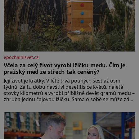
epochalnisvet.cz
Včela za celý život vyrobí lžičku medu. Čím je
pražský med ze střech tak ceněný?
Její život je krátký. V létě trvá pouhých šest až osm
týdnů. Za tu dobu navštíví desetitisíce květů, nalétá
stovky kilometrů a vyrobí přibližně devět gramů medu –
zhruba jednu čajovou lžičku. Sama o sobě se může zdát
bezvýznamná. Teprve když se spojí s dalšími desítkami
tisíc příslušnic svého včelstva, vznikne jeden z
nejdokonalejších organismů