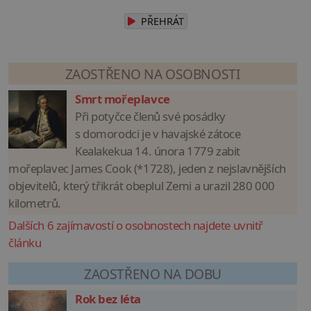
PŘEHRÁT
ZAOSTŘENO NA OSOBNOSTI
Smrt mořeplavce
Při potyčce členů své posádky
s domorodci je v havajské zátoce
Kealakekua 14. února 1779 zabit
mořeplavec James Cook (*1728), jeden z nejslavnějších
objevitelů, který třikrát obeplul Zemi a urazil 280 000
kilometrů.
Dalších 6 zajímavostí o osobnostech najdete uvnitř
článku
ZAOSTŘENO NA DOBU
Rok bez léta