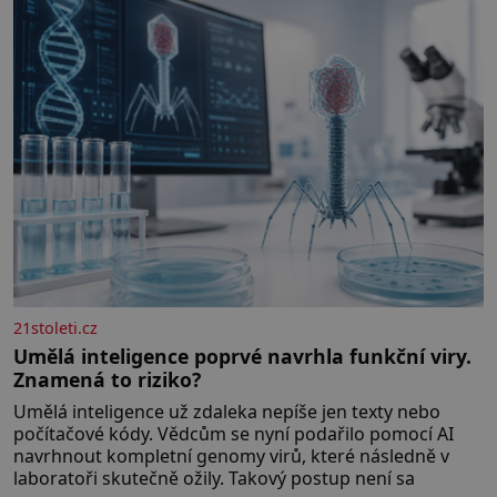
jarní cibulku ✿ 1 lžíci sezamových semínek
21stoleti.cz
Umělá inteligence poprvé navrhla funkční viry.
Znamená to riziko?
Umělá inteligence už zdaleka nepíše jen texty nebo
počítačové kódy. Vědcům se nyní podařilo pomocí AI
navrhnout kompletní genomy virů, které následně v
laboratoři skutečně ožily. Takový postup není sa