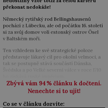
nedostižný vzor totiž za celou kariéru
překonat nedokáže!
Německý rytířský rod Bellingshausenů
pochází z Lübecku, ale od počátku 16. století
si za svůj domov volí estonský ostrov Ösel
v Baltském moři.
Ten vzhledem ke své strategické poloze
představuje lákavý cíl pro okolní velmoci, a
tak se postupně stává součástí Dánska,
Švédska a po Velké severní válce v roce 1710
ho získává ruské impérium.
Zbývá vám 94
%
článku k dočtení.
Nenechte si to ujít!
Co se v článku dozvíte: