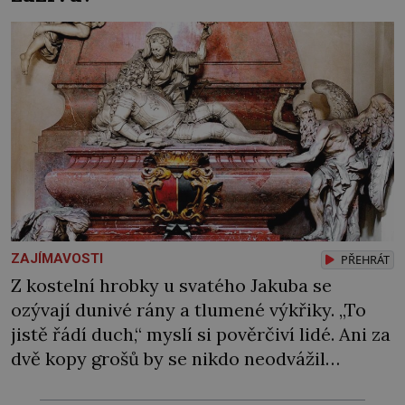
ZAJÍMAVOSTI
PŘEHRÁT
Z kostelní hrobky u svatého Jakuba se
ozývají dunivé rány a tlumené výkřiky. „To
jistě řádí duch,“ myslí si pověrčiví lidé. Ani za
dvě kopy grošů by se nikdo neodvážil
podzemní hrobku otevřít a její poklop tak