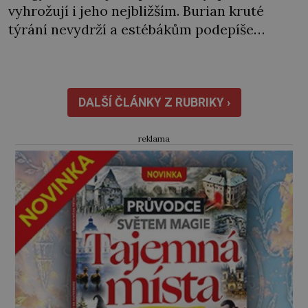
vyhrožují i jeho nejbližším. Burian kruté
týrání nevydrží a estébákům podepíše
všechno, co po něm chtějí. Svým podpisem
jim potvrdí také to, že na něj během výslechů
nikdo nevyvíjel fyzický ani psychický nátlak.
Syn brněnského řezníka chce být knězem a
DALŠÍ ČLÁNKY Z RUBRIKY ›
[…]
reklama