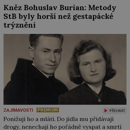
raději jen skrápí svěcenou vodou. Za několik
Kněz Bohuslav Burian: Metody
dní divné burácení skutečně ustane. Když o
StB byly horší než gestapácké
mnoho let později hrobku […]
trýznění
PREMIUM
ZAJÍMAVOSTI
PŘEHRÁT
Ponižují ho a mlátí. Do jídla mu přidávají
drogy, nenechají ho pořádně vyspat a smrtí