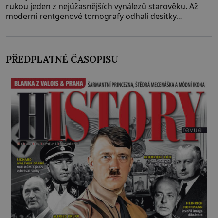
rukou jeden z nejúžasnějších vynálezů starověku. Až
moderní rentgenové tomografy odhalí desítky
ozubených kol ukrytých uvnitř. Mechanismus z
Antikythéry je dnes považován za nejstarší známý
analogový počítač na světě. Přesto ani po více než sto
letech výzkumu
PŘEDPLATNÉ ČASOPISU