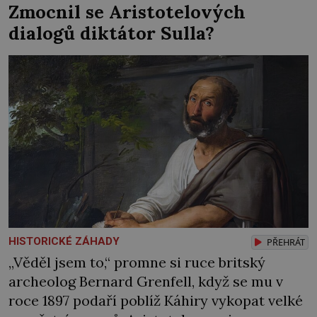
Zmocnil se Aristotelových
jako úplně první vybral sloup. Z klášterní
dialogů diktátor Sulla?
cely se i přes zavřené dveře dere do celého
[…]
HISTORICKÉ ZÁHADY
PŘEHRÁT
„Věděl jsem to,“ promne si ruce britský
archeolog Bernard Grenfell, když se mu v
roce 1897 podaří poblíž Káhiry vykopat velké