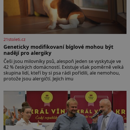
21stoleti.cz
Geneticky modifikovaní bíglové mohou být
nadějí pro alergiky
Češi jsou milovníky psů, alespoň jeden se vyskytuje ve
42 % českých domácností. Existuje však poměrně velká
skupina lidí, kteří by si psa rádi pořídili, ale nemohou,
protože jsou alergičtí. Jejich imu