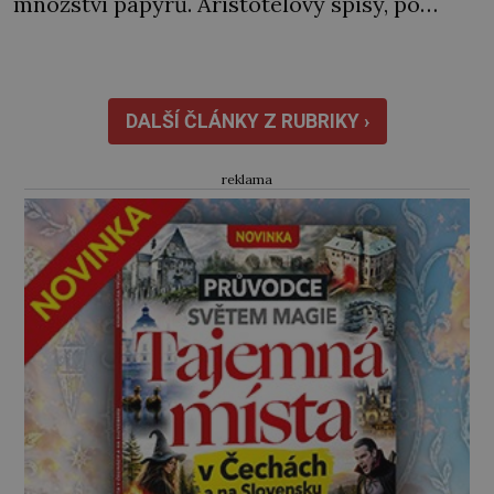
množství papyrů. Aristotelovy spisy, po
nichž tak vehementně pátrá, mezi nimi však
nejsou. Po těch jako by se slehla zem. Na
čele filozofa Aristotela (384–322 př. n. l.) se
rýsují drobné vrásky. Od rána […]
DALŠÍ ČLÁNKY Z RUBRIKY ›
reklama