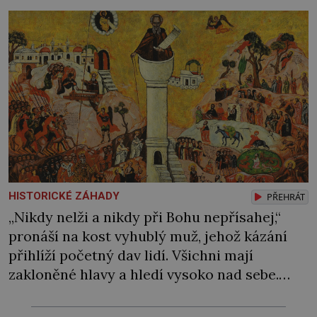
podle pamětníků protkáno celou sítí chodeb.
Jedna prý vede na radnici, druhá na nedaleký
zámek […]
HISTORICKÉ ZÁHADY
PŘEHRÁT
„Nikdy nelži a nikdy při Bohu nepřísahej,“
pronáší na kost vyhublý muž, jehož kázání
přihlíží početný dav lidí. Všichni mají
zakloněné hlavy a hledí vysoko nad sebe.
Šimon Stylita totiž poustevničí na velmi
neobvyklém místě. Pro svůj asketický život si