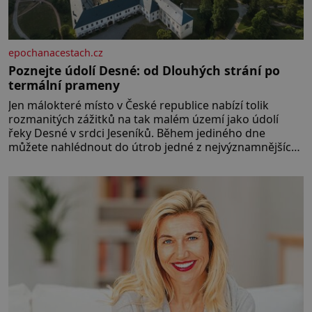
epochanacestach.cz
Poznejte údolí Desné: od Dlouhých strání po
termální prameny
Jen málokteré místo v České republice nabízí tolik
rozmanitých zážitků na tak malém území jako údolí
řeky Desné v srdci Jeseníků. Během jediného dne
můžete nahlédnout do útrob jedné z nejvýznamnějších
vodních elektráren v Evropě, vydat se na horské
hřebeny, projet se na koloběžce a den zakončit
poznáváním památek ve Velkých Losinách nebo v
termálním