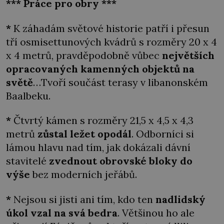
*** Práce pro obry ***
*
K záhadám světové historie patří i přesun
tří osmisettunových kvádrů s rozměry 20 x 4
x 4 metrů, pravděpodobně vůbec
největších
opracovaných kamenných objektů na
světě
…Tvoří součást terasy v libanonském
Baalbeku.
*
Čtvrtý kámen s rozměry 21,5 x 4,5 x 4,3
metrů
zůstal ležet opodál
. Odborníci si
lámou hlavu nad tím, jak dokázali dávní
stavitelé
zvednout obrovské bloky do
výše
bez moderních jeřábů.
*
Nejsou si jisti ani tím, kdo ten
nadlidský
úkol vzal na svá bedra
. Většinou ho ale