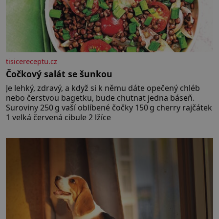
tisicereceptu.cz
Čočkový salát se šunkou
Je lehký, zdravý, a když si k němu dáte opečený chléb
nebo čerstvou bagetku, bude chutnat jedna báseň.
Suroviny 250 g vaší oblíbené čočky 150 g cherry rajčátek
1 velká červená cibule 2 lžíce