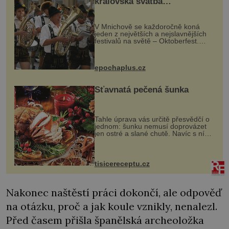
královská svatba
odstartovala největší pivní
festival světa
V Mnichově se každoročně koná
jeden z největších a nejslavnějších
festivalů na světě – Oktoberfest.
Každý rok přiláká miliony
návštěvníků, kteří si vychutnávají
pivo, tradiční jídlo a bavorskou
epochaplus.cz
kultur...
Šťavnatá pečená šunka
Tahle úprava vás určitě přesvědčí o
jednom: šunku nemusí doprovázet
jen ostré a slané chutě. Navíc s ní
nakrmíte poměrně hodně hladových
krků. Ingredience sádlo 3 kg šunky
vcelku 3 stroužky česneku hl...
tisicereceptu.cz
Nakonec naštěstí práci dokončí, ale odpověď
na otázku, proč a jak koule vznikly, nenalezl.
Před časem přišla španělská archeoložka