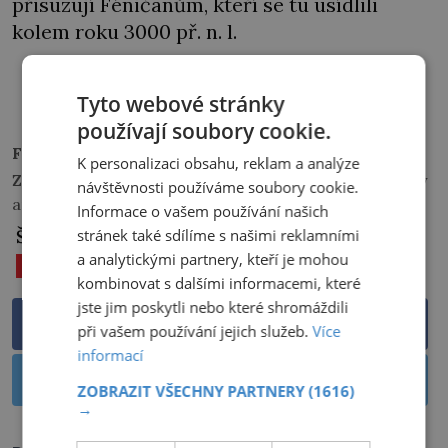
přisuzují Féničanům, kteří se tu usídlili
kolem roku 3000 př. n. l.
PŘEHRÁT
Tyto webové stránky
používají soubory cookie.
Foto:
Wikimedia Commons
K personalizaci obsahu, reklam a analýze
Zdroje informací:
HABECK, Reinhard. Největší záhady
návštěvnosti používáme soubory cookie.
archeologie, wikipedia.org
Informace o vašem používání našich
Štítky:
stránek také sdílíme s našimi reklamními
a analytickými partnery, kteří je mohou
20. STOLETÍ
KOSTARIKA
TAJEMNÉ KOULE
kombinovat s dalšími informacemi, které
jste jim poskytli nebo které shromáždili
Sdílet na Facebooku
při vašem používání jejich služeb.
Více
informací
Sdílet na Twitteru
ZOBRAZIT VŠECHNY PARTNERY
(1616)
→