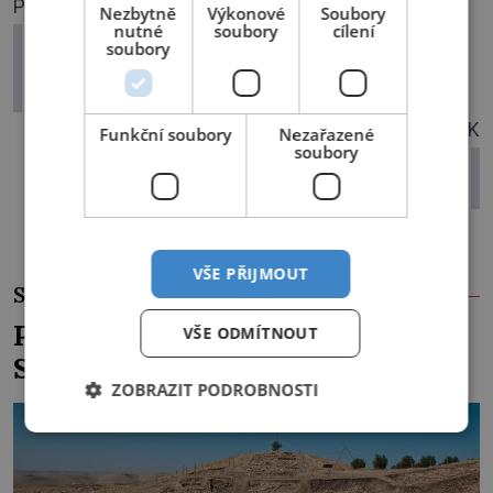
PŘEDCHOZÍ ČLÁNEK
Nezbytně
Výkonové
Soubory
nutné
soubory
cílení
První u Antarktidy: Fabian von
soubory
Bellingshausen předstihl konkurenci
o dva dny
DALŠÍ ČLÁNEK
Funkční soubory
Nezařazené
soubory
Juan Perón & Evita: Z prostitutky
společně stvořili světici
VŠE PŘIJMOUT
SOUVISEJÍCÍ ČLÁNKY
Pohřbili dávní stavitelé turecké
VŠE ODMÍTNOUT
Stonehenge záměrně?
ZOBRAZIT PODROBNOSTI