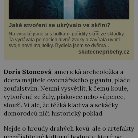
Jaké stvoření se ukrývalo ve skříni?
Na vysoké jsme si s holkami pořídily skříň ze skládky.
Ta vydávala po nocích divné zvuky a zavírala uvnitř
svoje nové majitelky. Bydlela jsem se dvěma
kamarádkami a bavilo nás zvelebovat si náš byt. Skoro
skutecnepribehy.cz
denně jsme tahaly domů různé kousky od babiček
nebo z bazaru, jako třeba staré zrcadlo a obrazy
Doris Stoneová
, americká archeoložka a
dcera majitele ovocnářského gigantu, pláče
zoufalstvím. Neumí vysvětlit, k čemu koule,
vytvořené ze žuly, pískovce nebo vápence,
slouží. Ví ale, že těžká kladiva a sekáčky
domorodců ničí historický poklad.
Nejde o hroudy drahých kovů, ale o artefakty
nevyčíslitelné kulturní hodnoty, které po