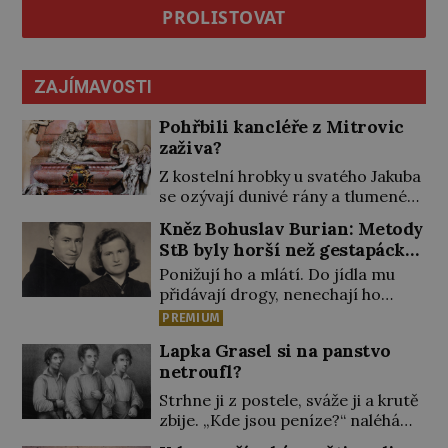
PROLISTOVAT
ZAJÍMAVOSTI
Pohřbili kancléře z Mitrovic
zaživa?
Z kostelní hrobky u svatého Jakuba
se ozývají dunivé rány a tlumené
výkřiky. „To jistě řádí duch,“ myslí si
Kněz Bohuslav Burian: Metody
pověrčiví lidé. Ani za dvě kopy
StB byly horší než gestapácké
grošů by se nikdo neodvážil
trýznění
Ponižují ho a mlátí. Do jídla mu
podzemní hrobku otevřít a její
přidávají drogy, nenechají ho
poklop tak raději jen skrápí
pořádně vyspat a smrtí vyhrožují i
svěcenou vodou. Za několik dní
PREMIUM
jeho nejbližším. Burian kruté
divné burácení skutečně ustane.
Lapka Grasel si na panstvo
týrání nevydrží a estébákům
Když o mnoho let později hrobku
netroufl?
podepíše všechno, co po něm
[…]
chtějí. Svým podpisem jim potvrdí
Strhne ji z postele, sváže ji a krutě
také to, že na něj během výslechů
zbije. „Kde jsou peníze?“ naléhá
nikdo nevyvíjel fyzický ani
Grasel na starou švadlenku. Když