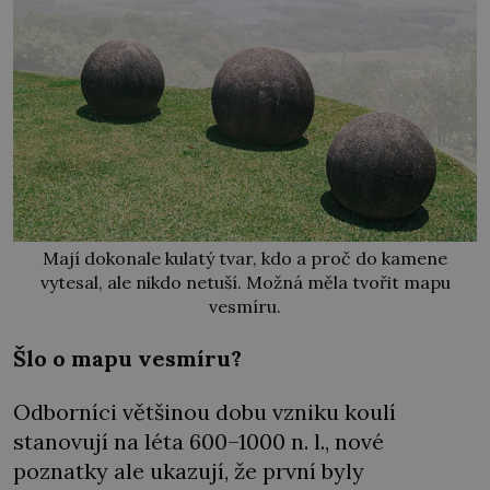
Mají dokonale kulatý tvar, kdo a proč do kamene
vytesal, ale nikdo netuší. Možná měla tvořit mapu
vesmíru.
Šlo o mapu vesmíru?
Odborníci většinou dobu vzniku koulí
stanovují na léta 600–1000 n. l., nové
poznatky ale ukazují, že první byly