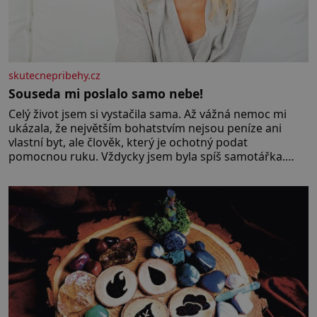
skutecnepribehy.cz
Souseda mi poslalo samo nebe!
Celý život jsem si vystačila sama. Až vážná nemoc mi
ukázala, že největším bohatstvím nejsou peníze ani
vlastní byt, ale člověk, který je ochotný podat
pomocnou ruku. Vždycky jsem byla spíš samotářka.
Nepotřebovala jsem kolem sebe partu kamarádek ani
partnera. Stačily mi knihy, práce a hlavně klid. Hned po
studiích jsem odešla z rodného města,