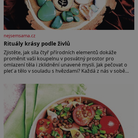
nejsemsama.cz
Rituály krásy podle živlů
Zjistěte, jak síla čtyř přírodních elementů dokáže
proměnit vaši koupelnu v posvátný prostor pro
omlazení těla i zklidnění unavené mysli. Jak pečovat o
pleť a tělo v souladu s hvězdami? Každá z nás v sobě
nese otisk vesmíru, který se projevuje nejen v naší
povaze, ale i v potřebách naší pokožky. Ohnivá znamení
Ženy narozené ve znamení Berana, Lva a Střelce v sobě
nesou žár, odvahu a neutuchající elán. Vaše