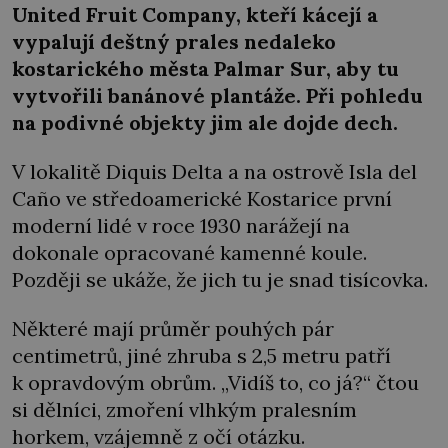
United Fruit Company, kteří kácejí a
vypalují deštný prales nedaleko
kostarického města Palmar Sur, aby tu
vytvořili banánové plantáže. Při pohledu
na podivné objekty jim ale dojde dech.
V lokalitě Diquis Delta a na ostrově Isla del
Caño ve středoamerické Kostarice první
moderní lidé v roce 1930 narážejí na
dokonale opracované kamenné koule.
Později se ukáže, že jich tu je snad tisícovka.
Některé mají průměr pouhých pár
centimetrů, jiné zhruba s 2,5 metru patří
k opravdovým obrům. „Vidíš to, co já?“ čtou
si dělníci, zmoření vlhkým pralesním
horkem, vzájemně z očí otázku.