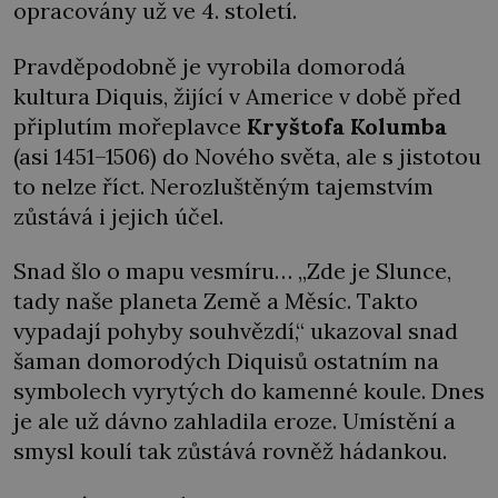
opracovány už ve 4. století.
Pravděpodobně je vyrobila domorodá
kultura Diquis, žijící v Americe v době před
připlutím mořeplavce
Kryštofa Kolumba
(asi 1451–1506) do Nového světa, ale s jistotou
to nelze říct. Nerozluštěným tajemstvím
zůstává i jejich účel.
Snad šlo o mapu vesmíru… „Zde je Slunce,
tady naše planeta Země a Měsíc. Takto
vypadají pohyby souhvězdí,“ ukazoval snad
šaman domorodých Diquisů ostatním na
symbolech vyrytých do kamenné koule. Dnes
je ale už dávno zahladila eroze. Umístění a
smysl koulí tak zůstává rovněž hádankou.