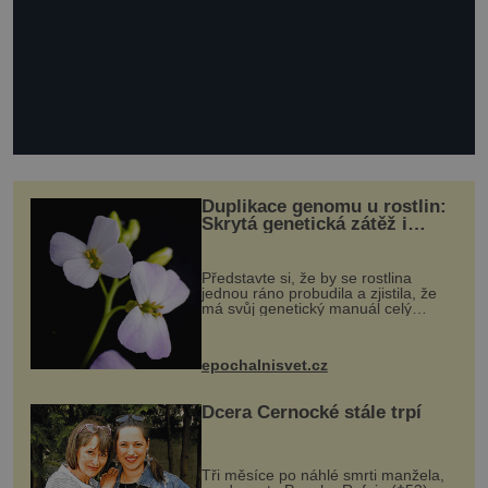
Duplikace genomu u rostlin:
Skrytá genetická zátěž i
evoluční výhoda
Představte si, že by se rostlina
jednou ráno probudila a zjistila, že
má svůj genetický manuál celý
dvakrát. Přesně to se občas v
přírodě stane – a podle nového
výzkumu to může být pro druhy
epochalnisvet.cz
vstupenka...
Dcera Černocké stále trpí
Tři měsíce po náhlé smrti manžela,