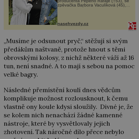
producenta Pepeho Rafaje (†53), se
zpěvačka Barbora Vaculíková (45),
dcera Petry Černocké (75), poprvé
ozvala veřejnosti. Na sociální síti
sdílela, že se snaží fung...
nasehvezdy.cz
„Musíme je odsunout pryč,“ stěžují si svým
předákům naštvaně, protože hnout s těmi
obrovskými kolosy, z nichž některé váží až 16
tun, není snadné. A to mají s sebou na pomoc
velké bagry.
Následné přemístění koulí dnes vědcům
komplikuje možnost rozlousknout, k čemu
vlastně ony koule kdysi sloužily. Divné je, že
se kolem nich nenachází žádné kamenné
nástroje, které by vysvětlovaly jejich
zhotovení. Tak náročné dílo přece nebylo