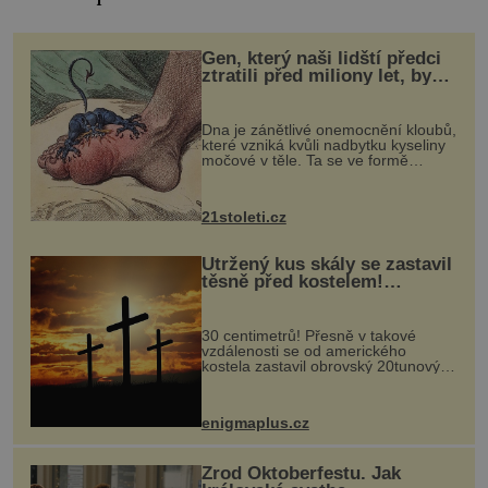
Gen, který naši lidští předci
ztratili před miliony let, by
mohl pomoci s léčbou
„nemoci králů“
Dna je zánětlivé onemocnění kloubů,
které vzniká kvůli nadbytku kyseliny
močové v těle. Ta se ve formě
krystalků ukládá v blízkosti kloubů,
nejčastěji přitom postihuje palce na
nohou, a způsobuje bole...
21stoleti.cz
Utržený kus skály se zastavil
těsně před kostelem!
Ochránila ho boží síla?
30 centimetrů! Přesně v takové
vzdálenosti se od amerického
kostela zastavil obrovský 20tunový
balvan, který se v květnu 2014
nečekaně odtrhl od nedaleké skály
při její demolici. Podle místních stojí
enigmaplus.cz
...
Zrod Oktoberfestu. Jak