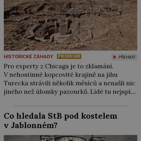
PREMIUM
HISTORICKÉ ZÁHADY
PŘEHRÁT
Pro experty z Chicaga je to zklamání.
V nehostinné kopcovité krajině na jihu
Turecka strávili několik měsíců a nenašli nic
jiného než úlomky pazourků. Lidé tu nejspíš
kdysi dávno něco podnikali, po nějakých
větších stavbách tu však není ani stopa… Na
Co hledala StB pod kostelem
dalších 30 let upadne místo v zapomnění.
v Jablonném?
Teprve na počátku 90. let minulého století si
místní pastýř […]