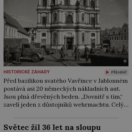
HISTORICKÉ ZÁHADY
PŘEHRÁT
Před bazilikou svatého Vavřince v Jablonném
postává asi 20 německých nákladních aut.
Jsou plná dřevěných beden. „Dovnitř s tím,“
zavelí jeden z důstojníků wehrmachtu. Celý
náklad údajně skončí kdesi v podzemí.
Alespoň tak se to šušká mezi místními…
Světec žil 36 let na sloupu
Podzemí kostela v Jablonném v Podještědí je