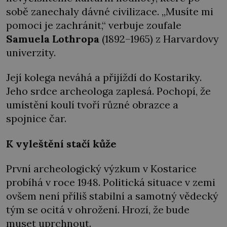
sobě zanechaly dávné civilizace. „Musíte mi
pomoci je zachránit,“ verbuje zoufale
Samuela Lothropa
(1892–1965) z Harvardovy
univerzity.
Její kolega neváhá a přijíždí do Kostariky.
Jeho srdce archeologa zaplesá. Pochopí, že
umístění koulí tvoří různé obrazce a
spojnice čar.
K vyleštění stačí kůže
První archeologický výzkum v Kostarice
probíhá v roce 1948. Politická situace v zemi
ovšem není příliš stabilní a samotný vědecký
tým se ocitá v ohrožení. Hrozí, že bude
muset uprchnout.