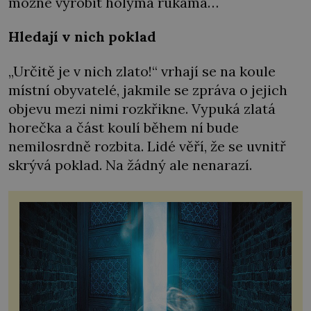
možné vyrobit holýma rukama…
Hledají v nich poklad
„Určitě je v nich zlato!“ vrhají se na koule
místní obyvatelé, jakmile se zpráva o jejich
objevu mezi nimi rozkřikne. Vypuká zlatá
horečka a část koulí během ní bude
nemilosrdně rozbita. Lidé věří, že se uvnitř
skrývá poklad. Na žádný ale nenarazí.