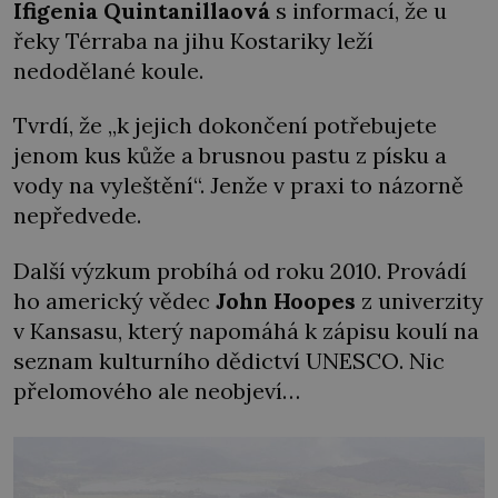
Ifigenia Quintanillaová
s informací, že u
řeky Térraba na jihu Kostariky leží
nedodělané koule.
Tvrdí, že „k jejich dokončení potřebujete
jenom kus kůže a brusnou pastu z písku a
vody na vyleštění“. Jenže v praxi to názorně
nepředvede.
Další výzkum probíhá od roku 2010. Provádí
ho americký vědec
John Hoopes
z univerzity
v Kansasu, který napomáhá k zápisu koulí na
seznam kulturního dědictví UNESCO. Nic
přelomového ale neobjeví…