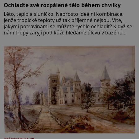
Ochlaďte své rozpálené tělo během chvilky
Léto, teplo a sluníčko. Naprosto ideální kombinace.
Jenže tropické teploty už tak příjemné nejsou. Víte,
jakými potravinami se můžete rychle ochladit? K dyž se
nám tropy zaryjí pod kůži, hledáme úlevu v bazénu
nebo pomocí klimatizace. Jenže ne vždycky můžeme být
v jejich blízkosti. Nemusíte však zoufat. Pokud budete
mít promyšlený jídelníček, žadné pařáky si na vás