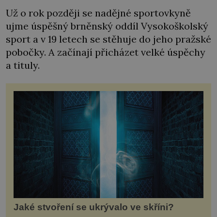
Už o rok později se nadějné sportovkyně
ujme úspěšný brněnský oddíl Vysokoškolský
sport a v 19 letech se stěhuje do jeho pražské
pobočky. A začínají přicházet velké úspěchy
a tituly.
Jaké stvoření se ukrývalo ve skříni?