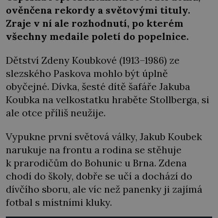
ověnčena rekordy a světovými tituly.
Zraje v ní ale rozhodnutí, po kterém
všechny medaile poletí do popelnice.
Dětství Zdeny Koubkové (1913–1986) ze
slezského Paskova mohlo být úplně
obyčejné. Dívka, šesté dítě šafáře Jakuba
Koubka na velkostatku hraběte Stollberga, si
ale otce příliš neužije.
Vypukne první světová války, Jakub Koubek
narukuje na frontu a rodina se stěhuje
k prarodičům do Bohunic u Brna. Zdena
chodí do školy, dobře se učí a dochází do
dívčího sboru, ale víc než panenky ji zajímá
fotbal s místními kluky.