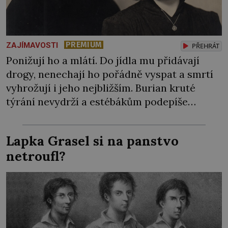
PREMIUM
ZAJÍMAVOSTI
PŘEHRÁT
Ponižují ho a mlátí. Do jídla mu přidávají
drogy, nenechají ho pořádně vyspat a smrtí
vyhrožují i jeho nejbližším. Burian kruté
týrání nevydrží a estébákům podepíše
všechno, co po něm chtějí. Svým podpisem
jim potvrdí také to, že na něj během výslechů
Lapka Grasel si na panstvo
nikdo nevyvíjel fyzický ani psychický nátlak.
netroufl?
Syn brněnského řezníka chce být knězem a
[…]