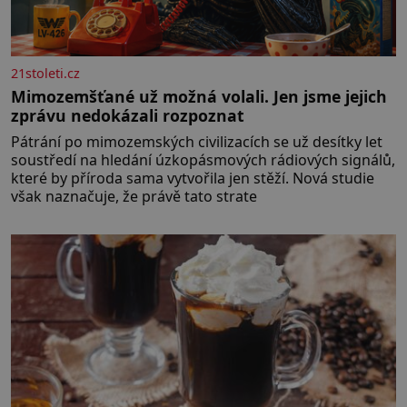
21stoleti.cz
Mimozemšťané už možná volali. Jen jsme jejich
zprávu nedokázali rozpoznat
Pátrání po mimozemských civilizacích se už desítky let
soustředí na hledání úzkopásmových rádiových signálů,
které by příroda sama vytvořila jen stěží. Nová studie
však naznačuje, že právě tato strate