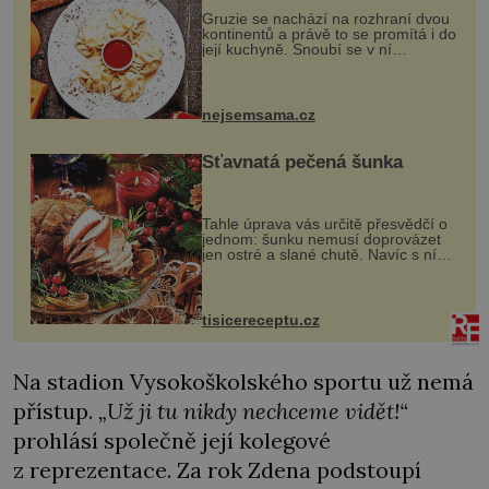
Gruzie se nachází na rozhraní dvou
kontinentů a právě to se promítá i do
její kuchyně. Snoubí se v ní
evropské a asijské chutě a díky tomu
vznikají rozmanité a chuťově bohaté
pokrmy, které rozhodně st...
nejsemsama.cz
Šťavnatá pečená šunka
Tahle úprava vás určitě přesvědčí o
jednom: šunku nemusí doprovázet
jen ostré a slané chutě. Navíc s ní
nakrmíte poměrně hodně hladových
krků. Ingredience sádlo 3 kg šunky
vcelku 3 stroužky česneku hl...
tisicereceptu.cz
Na stadion Vysokoškolského sportu už nemá
přístup.
„Už ji tu nikdy nechceme vidět!“
prohlásí společně její kolegové
z reprezentace. Za rok Zdena podstoupí