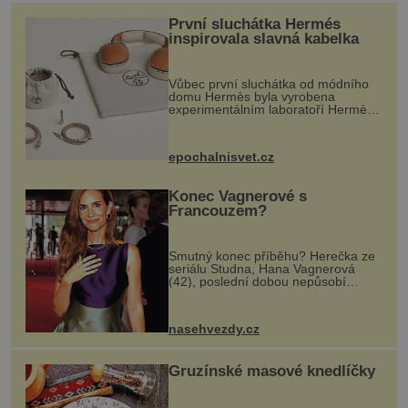
První sluchátka Hermés
inspirovala slavná kabelka
Vůbec první sluchátka od módního
domu Hermès byla vyrobena
experimentálním laboratoří Hermès
Ateliers Horizons. Elegantní gadget
si vyžádal dva roky vývoje a chlubí
se ručně šitou hovězí kůží a
epochalnisvet.cz
kovový...
Konec Vagnerové s
Francouzem?
Smutný konec příběhu? Herečka ze
seriálu Studna, Hana Vagnerová
(42), poslední dobou nepůsobí
nejšťastněji. Ačkoli časy její anorexie
jsou už dávno pryč a opět se pyšnila
ženskými křivkami, najednou s...
nasehvezdy.cz
Gruzínské masové knedlíčky