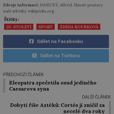
Zdroje informací:
JANECKÝ, Alfréd. Slavné postavy
naší atletiky, wikipedia.org
Štítky:
20. STOLETÍ
SPORT
ZDENA KOUBKOVÁ
Sdílet na Facebooku
Sdílet na Twitteru
PŘEDCHOZÍ ČLÁNEK
Kleopatra zpečetila osud jediného
Caesarova syna
DALŠÍ ČLÁNEK
Dobytí říše Aztéků: Cortés ji zničil za
necelé dva roky