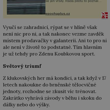
se jen vršily. Řada pilotů to poznala
na vlastní kůži, často s trvalými
následky nebo bohužel i ztrátou
života. Dnes nepochopiteln...
epochaplus.cz
Vyučí se zahradnicí, rýpat se v hlíně však
není nic pro ni, a tak nakonec vezme zavděk
místem prodavačky v galanterii. Ani to pro ni
ale není v životě to podstatné. Tím hlavním
je už tehdy pro Zdenu Koubkovou sport.
Světový triumf
Z klukovských her má kondici, a tak když v 17
letech nakoukne do brněnské tělocvičné
jednoty, rozhodne se zkusit víc trénovat.
Zakrátko vyhrává závody v běhu i skoku do
dálky nebo do výšky.