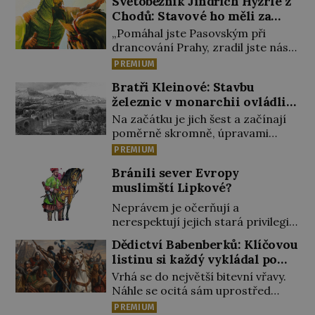
Světoběžník Jindřich Hýzrle z
Chodů: Stavové ho měli za
zrádce
„Pomáhal jste Pasovským při
drancování Prahy, zradil jste nás!“
nařknou čeští stavové hlavního
PREMIUM
zbrojmistra zemské hotovosti.
Bratři Kleinové: Stavbu
Jindřich se však zastrašit nenechá.
železnic v monarchii ovládli
Zachová chladnou hlavu a trestu
samouci
unikne. Nicméně cejchu zrádce se
Na začátku je jich šest a začínají
už nezbaví… Tři roky stačily! Škola
poměrně skromně, úpravami
pro něj není. Jindřich Michal
zahrad, rybníků a parků. Postupně
PREMIUM
Hýzrle z Chodů (1575–1665) se v ní
si ale troufnou i na stavbu železnic.
Bránili sever Evropy
nudí. 10letý chlapec chce
Během 40 let vybudují na území
muslimští Lipkové?
procestovat […]
monarchie třetinu všech tratí,
tedy asi 3500 kilometrů! Ohromně
Neprávem je očerňují a
na tom zbohatnou… Podnikavého
nerespektují jejich stará privilegia.
ducha zdědí bratři Kleinové po
A hlavně jim přestali vyplácet
Dědictví Babenberků: Klíčovou
otci Johannovi (1756–1835), který
dohodnutý žold! Lipkové proti
listinu si každý vykládal po
má malý statek na Jesenicku […]
těmto „podrazům“ hlasitě
svém
Vrhá se do největší bitevní vřavy.
protestují, jenže spravedlnosti
Náhle se ocitá sám uprostřed
nedosáhnou. Proto se rozhodnou
nepřátel. Nikdo z jeho věrných si
vypovědět polské koruně
PREMIUM