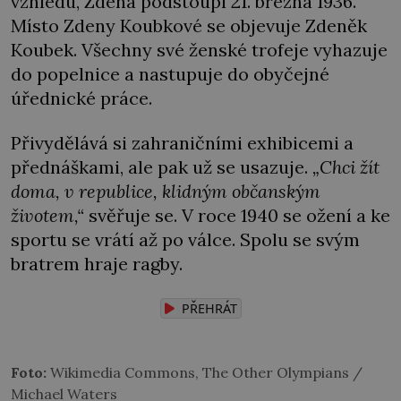
vzhledu, Zdena podstoupí 21. března 1936.
Místo Zdeny Koubkové se objevuje Zdeněk
Koubek. Všechny své ženské trofeje vyhazuje
do popelnice a nastupuje do obyčejné
úřednické práce.
Přivydělává si zahraničními exhibicemi a
přednáškami, ale pak už se usazuje.
„Chci žít
doma, v republice, klidným občanským
životem,“
svěřuje se. V roce 1940 se ožení a ke
sportu se vrátí až po válce. Spolu se svým
bratrem hraje ragby.
PŘEHRÁT
Foto:
Wikimedia Commons, The Other Olympians /
Michael Waters