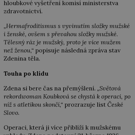
hloubkové vyšetření komisí ministerstva
zdravotnictví.
„Hermafroditismus s vyvinutím složky mužské
i ženské, ovšem s převahou složky mužské.
Tělesný ráz je mužský, proto je více mužem
než ženou,“
popisuje následná zpráva stav
Zdenina těla.
Touha po klidu
Zdena si bere čas na přemýšlení.
„Světová
rekordwoman Koubková se chystá k operaci, po
níž s atletikou skončí,“
prozrazuje list
České
Slovo
.
Operaci, která ji více přiblíží k mužskému