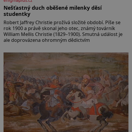
enigmaplus.cz
Nešťastný duch oběšené milenky děsí
studentky
Robert Jaffrey Christie prožívá složité období. Píše se
rok 1900 a právě skonal jeho otec, známý továrník
William Mellis Christie (1829–1900). Smutná událost je
ale doprovázena ohromným dědictvím