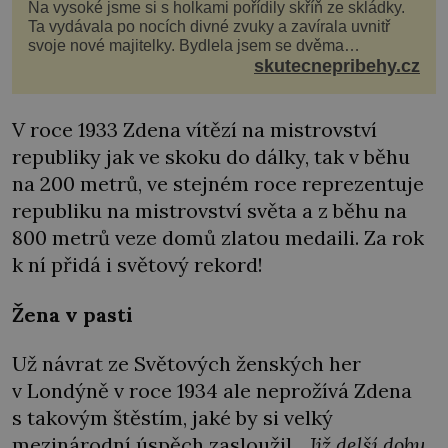
Na vysoké jsme si s holkami pořídily skříň ze skládky.
Ta vydávala po nocích divné zvuky a zavírala uvnitř
svoje nové majitelky. Bydlela jsem se dvěma
kamarádkami a bavilo nás zvelebovat si náš byt. Skoro
skutecnepribehy.cz
denně jsme tahaly domů různé kousky od babiček
nebo z bazaru, jako třeba staré zrcadlo a obrazy
V roce 1933 Zdena vítězí na mistrovství
republiky jak ve skoku do dálky, tak v běhu
na 200 metrů, ve stejném roce reprezentuje
republiku na mistrovství světa a z běhu na
800 metrů veze domů zlatou medaili. Za rok
k ní přidá i světový rekord!
Žena v pasti
Už návrat ze Světových ženských her
v Londýně v roce 1934 ale neprožívá Zdena
s takovým štěstím, jaké by si velký
mezinárodní úspěch zasloužil.
„Již delší dobu