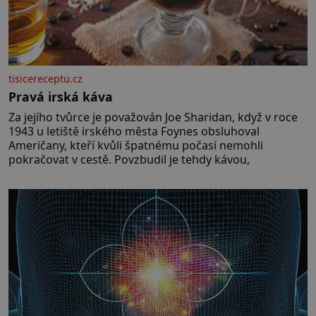
tisicereceptu.cz
Pravá irská káva
Za jejího tvůrce je považován Joe Sharidan, když v roce
1943 u letiště irského města Foynes obsluhoval
Američany, kteří kvůli špatnému počasí nemohli
pokračovat v cestě. Povzbudil je tehdy kávou,