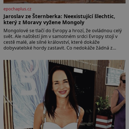
epochaplus.cz
Jaroslav ze Šternberka: Neexistující šlechtic,
který z Moravy vyžene Mongoly
Mongolové se tlačí do Evropy a hrozí, že ovládnou celý
svět. Ale naštěstí jim v samotném srdci Evropy stojí v
cestě malé, ale silné království, které dokáže
dobyvatelské hordy zastavit. Co nedokáže žádná z
asijských říší, co nedokážou Němci – to dokáže český
král. Nebo že by ne? Mongolové od roku 1223 postupují
podél Kaspického a Azovského moře,