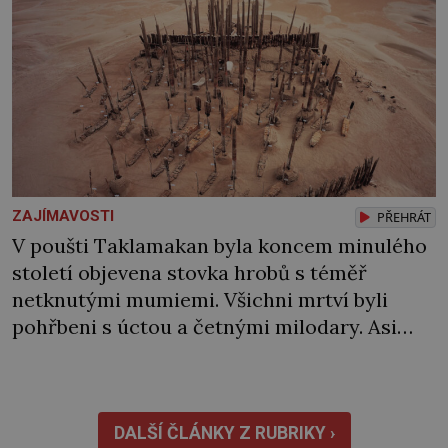
ZAJÍMAVOSTI
PŘEHRÁT
V poušti Taklamakan byla koncem minulého
století objevena stovka hrobů s téměř
netknutými mumiemi. Všichni mrtví byli
pohřbeni s úctou a četnými milodary. Asi
nejvíc přitom vědce zaujal hrob tříměsíčního
chlapečka s modrou filcovou čapkou, z níž se
draly blonďaté vlásky. Fakt, že jsou těla
dávných lidí nesmírně dobře zachovalá,
DALŠÍ ČLÁNKY Z RUBRIKY ›