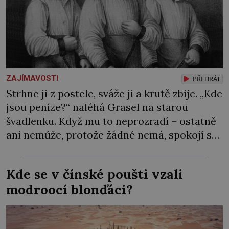
ZAJÍMAVOSTI
PŘEHRÁT
Strhne ji z postele, sváže ji a krutě zbije. „Kde
jsou peníze?“ naléhá Grasel na starou
švadlenku. Když mu to neprozradí – ostatně
ani nemůže, protože žádné nemá, spokojí se
lupič s několika měďáky a štůčky látky.
Zraněná žena pár dní nato umírá. Je to muž
Kde se v čínské poušti vzali
nebývale krutý. Jeho činy budí hrůzu ještě
modroocí blonďáci?
dlouho po jeho smrti […]