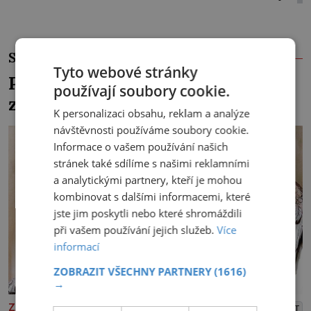
SOUVISEJÍCÍ ČLÁNKY
Tyto webové stránky
Pohřbili kancléře z Mitrovic
používají soubory cookie.
zaživa?
K personalizaci obsahu, reklam a analýze
návštěvnosti používáme soubory cookie.
Informace o vašem používání našich
stránek také sdílíme s našimi reklamními
a analytickými partnery, kteří je mohou
kombinovat s dalšími informacemi, které
jste jim poskytli nebo které shromáždili
při vašem používání jejich služeb.
Více
informací
ZOBRAZIT VŠECHNY PARTNERY
(1616)
→
ZAJÍMAVOSTI
PŘEHRÁT