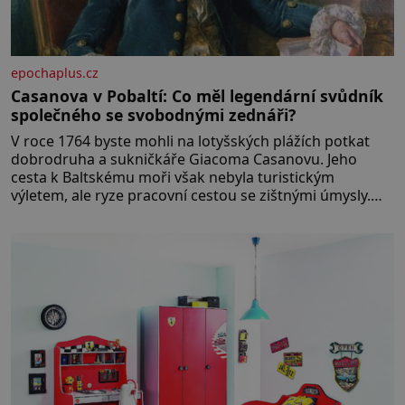
epochaplus.cz
Casanova v Pobaltí: Co měl legendární svůdník
společného se svobodnými zednáři?
V roce 1764 byste mohli na lotyšských plážích potkat
dobrodruha a sukničkáře Giacoma Casanovu. Jeho
cesta k Baltskému moři však nebyla turistickým
výletem, ale ryze pracovní cestou se zištnými úmysly.
Jaký cíl Casanova sledoval, když se například procházel
uličkami lotyšské Rigy? Casanova v Pobaltí kontaktoval
tamní zednářské lóže. Nebyl v této oblasti žádným
nováčkem, protože do zednářské