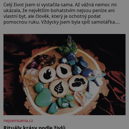
Celý život jsem si vystačila sama. Až vážná nemoc mi
ukázala, že největším bohatstvím nejsou peníze ani
vlastní byt, ale člověk, který je ochotný podat
pomocnou ruku. Vždycky jsem byla spíš samotářka.
Nepotřebovala jsem kolem sebe partu kamarádek ani
partnera. Stačily mi knihy, práce a hlavně klid. Hned po
studiích jsem odešla z rodného města,
nejsemsama.cz
Rituály krásy podle živlů