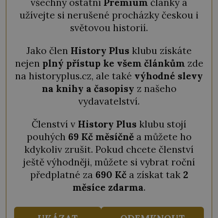
všechny ostatní
Premium
články a
užívejte si nerušené procházky českou i
světovou historií.
Jako člen
History Plus
klubu získáte
nejen
plný přístup ke všem článkům
zde
na historyplus.cz, ale také
výhodné slevy
na knihy a časopisy
z našeho
vydavatelství.
Členství v
History Plus
klubu stojí
pouhých
69 Kč měsíčně
a můžete ho
kdykoliv zrušit. Pokud chcete členství
ještě výhodněji, můžete si vybrat roční
předplatné za
690 Kč
a získat tak
2
měsíce zdarma
.