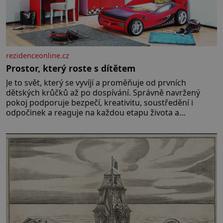
rezidenceonline.cz
Prostor, který roste s dítětem
Je to svět, který se vyvíjí a proměňuje od prvních
dětských krůčků až po dospívání. Správně navržený
pokoj podporuje bezpečí, kreativitu, soustředění i
odpočinek a reaguje na každou etapu života a
specifické potřeby dítěte. Pro nejmenší je klíčová
jednoduchost, měkkost a bezpečí, proto by pokoj
miminka měl působit především klidně a útulně.
Předškolní věk je