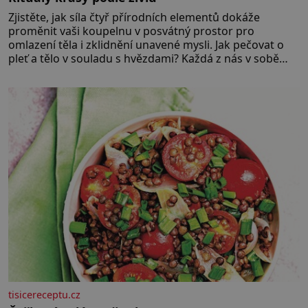
Zjistěte, jak síla čtyř přírodních elementů dokáže
proměnit vaši koupelnu v posvátný prostor pro
omlazení těla i zklidnění unavené mysli. Jak pečovat o
pleť a tělo v souladu s hvězdami? Každá z nás v sobě
nese otisk vesmíru, který se projevuje nejen v naší
povaze, ale i v potřebách naší pokožky. Ohnivá znamení
Ženy narozené ve znamení Berana, Lva a Střelce v sobě
nesou žár, odvahu a neutuchající elán. Vaše
tisicereceptu.cz