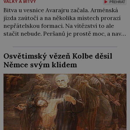
VÁLKY A BITVY
PŘEHRÁT
Bitva u vesnice Avarajru začala. Arménská
jízda zaútočí a na několika místech prorazí
nepřátelskou formaci. Na vítězství to ale
stačit nebude. Peršanů je prostě moc, a navíc
proti vzbouřeným Arménům nasadí tolik
obávané válečné slony! Arménie jako první
Osvětimský vězeň Kolbe děsil
země na světě přijala křesťanství za státní
Němce svým klidem
náboženství. Stalo se tak roku 301 během
vlády arménského krále […]