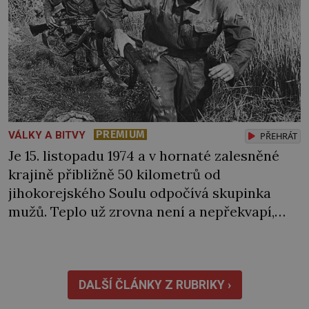
PREMIUM
VÁLKY A BITVY
PŘEHRÁT
Je 15. listopadu 1974 a v hornaté zalesněné
krajině přibližně 50 kilometrů od
jihokorejského Soulu odpočívá skupinka
mužů. Teplo už zrovna není a nepřekvapí,
když jde někomu pára od pusy. „Co je ale
k čertu tohle?“ Jednoho z nich zaujme
nedaleký teplý vzduch stoupající ze země.
Vydá se na průzkum… Jak se k místu
DALŠÍ ČLÁNKY Z RUBRIKY ›
přibližuje, slyší i sílící neznámé […]