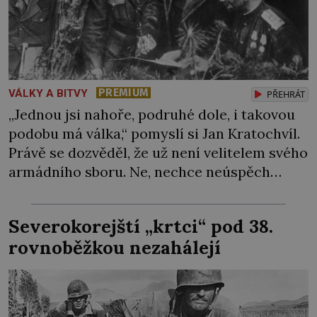
PREMIUM
VÁLKY A BITVY
PŘEHRÁT
„Jednou jsi nahoře, podruhé dole, i takovou
podobu má válka,“ pomyslí si Jan Kratochvíl.
Právě se dozvěděl, že už není velitelem svého
armádního sboru. Ne, nechce neúspěch
házet na jiné, pocitu křivdy se ale neubrání.
O jeho schopnosti tu ovšem nejde. Sověti
Severokorejští „krtci“ pod 38.
zkrátka musejí najít viníka… Generál
rovnoběžkou nezahálejí
Heliodor Píka (1897–1949), velitel mise
Československé armády […]