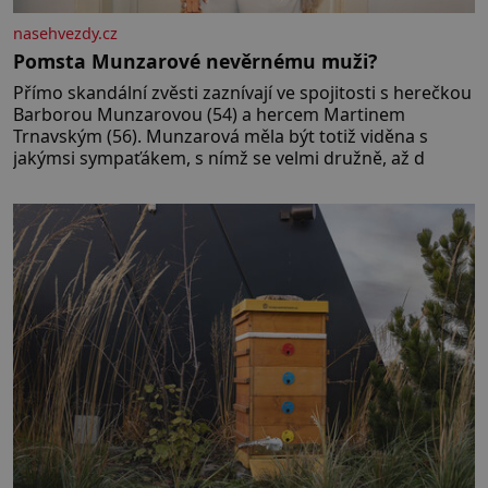
nasehvezdy.cz
Pomsta Munzarové nevěrnému muži?
Přímo skandální zvěsti zaznívají ve spojitosti s herečkou
Barborou Munzarovou (54) a hercem Martinem
Trnavským (56). Munzarová měla být totiž viděna s
jakýmsi sympaťákem, s nímž se velmi družně, až d