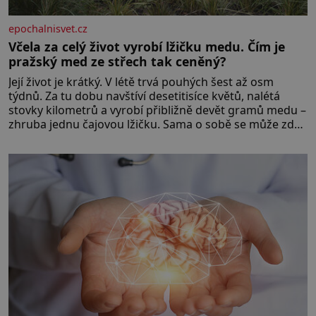
epochalnisvet.cz
Včela za celý život vyrobí lžičku medu. Čím je
pražský med ze střech tak ceněný?
Její život je krátký. V létě trvá pouhých šest až osm
týdnů. Za tu dobu navštíví desetitisíce květů, nalétá
stovky kilometrů a vyrobí přibližně devět gramů medu –
zhruba jednu čajovou lžičku. Sama o sobě se může zdát
bezvýznamná. Teprve když se spojí s dalšími desítkami
tisíc příslušnic svého včelstva, vznikne jeden z
nejdokonalejších organismů