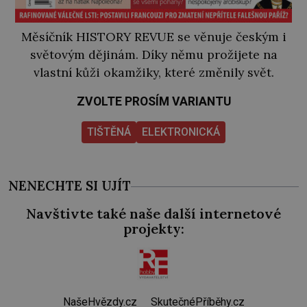
Měsíčník HISTORY REVUE se věnuje českým i
světovým dějinám. Díky němu prožijete na
vlastní kůži okamžiky, které změnily svět.
ZVOLTE PROSÍM VARIANTU
TIŠTĚNÁ
ELEKTRONICKÁ
NENECHTE SI UJÍT
Navštivte také naše další internetové
projekty:
NašeHvězdy.cz
SkutečnéPříběhy.cz