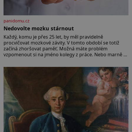
panidomu.cz
Nedovolte mozku stárnout
Každý, komu je přes 25 let, by měl pravidelně
procvičovat mozkové závity. V tomto období se totiž
začíná zhoršovat paměť. Možná máte problém
vzpomenout si na jméno kolegy z práce. Nebo marně v
paměti lovíte název knížky, kterou jste nedávno přečetli.
Je to opravdu tak, s věkem jako kdyby se paměť
rozhodla stávkovat. Cvičte