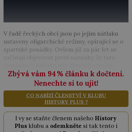
V řadě řeckých obcí jsou po jejím nátlaku
ustaveny oligarchické režimy, opírající se o
spartské posádky. Ovšem již za pár let se
začínají objevovat první náznaky, že tato
dominance nebude mít dlouhého trvání.
Zbývá vám 94
%
článku k dočtení.
Nenechte si to ujít!
CO NABÍZÍ ČLENSTVÍ V KLUBU
HISTORY PLUS ?
I vy se staňte členem našeho
History
Plus
klubu a
odemkněte
si tak tento i