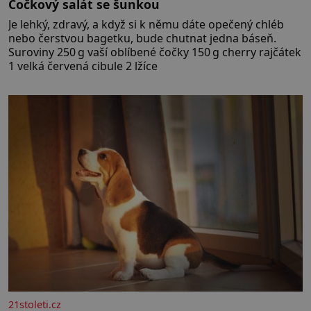
Čočkový salát se šunkou
Je lehký, zdravý, a když si k němu dáte opečený chléb
nebo čerstvou bagetku, bude chutnat jedna báseň.
Suroviny 250 g vaší oblíbené čočky 150 g cherry rajčátek
1 velká červená cibule 2 lžíce
21stoleti.cz