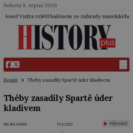
Sobota 8. srpna 2026
l balónem ze zahrady nuselského pivovaru a stal se t
Domů
Théby zasadily Spartě úder kladivem
Théby zasadily Spartě úder
kladivem
PŘEHRÁT
MILAN URAM
13.6.2023