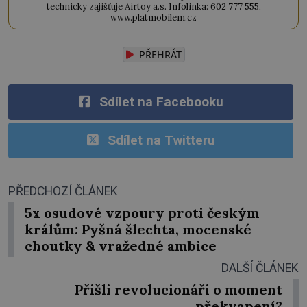
technicky zajišťuje Airtoy a.s. Infolinka: 602 777 555,
www.platmobilem.cz
PŘEHRÁT
Sdílet na Facebooku
Sdílet na Twitteru
PŘEDCHOZÍ ČLÁNEK
5x osudové vzpoury proti českým
králům: Pyšná šlechta, mocenské
choutky & vražedné ambice
DALŠÍ ČLÁNEK
Přišli revolucionáři o moment
překvapení?