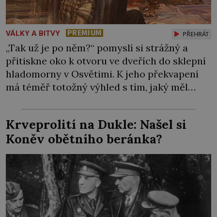
PREMIUM
VÁLKY A BITVY
PŘEHRÁT
„Tak už je po něm?“ pomyslí si strážný a
přitiskne oko k otvoru ve dveřích do sklepní
hladomorny v Osvětimi. K jeho překvapení
má téměř totožný výhled s tím, jaký měl
včera, předevčírem i týden předtím.
Uvězněný kněz zde mlčky sedí na podlaze s
Krveprolití na Dukle: Našel si
blaženým výrazem. Esesáci by ale rádi do
Koněv obětního beránka?
kobky hodili další nebožáky, […]