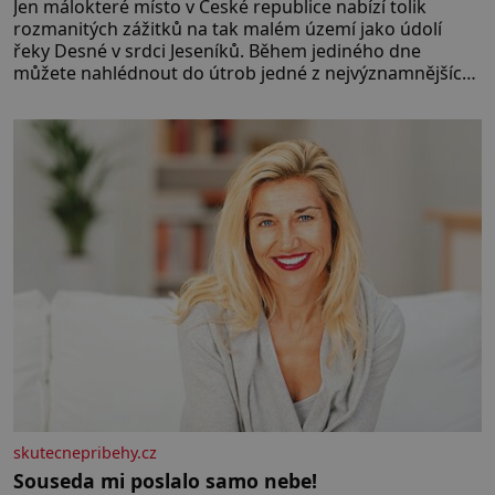
Jen málokteré místo v České republice nabízí tolik
rozmanitých zážitků na tak malém území jako údolí
řeky Desné v srdci Jeseníků. Během jediného dne
můžete nahlédnout do útrob jedné z nejvýznamnějších
vodních elektráren v Evropě, vydat se na horské
hřebeny, projet se na koloběžce a den zakončit
poznáváním památek ve Velkých Losinách nebo v
termálním
skutecnepribehy.cz
Souseda mi poslalo samo nebe!