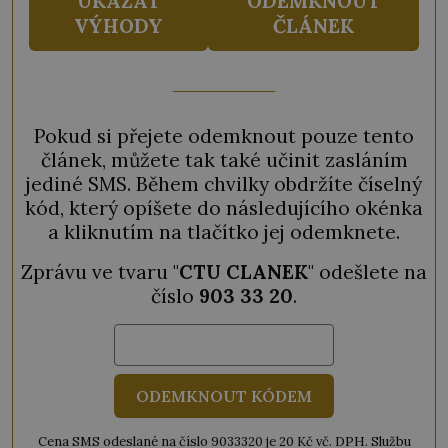
UKÁZAT
ODEMKNOUT
VÝHODY
ČLÁNEK
Pokud si přejete odemknout pouze tento
článek, můžete tak také učinit zasláním
jediné SMS. Během chvilky obdržíte číselný
kód, který opíšete do následujícího okénka
a kliknutím na tlačítko jej odemknete.
Zprávu ve tvaru "
CTU CLANEK
" odešlete na
číslo
903 33 20
.
ODEMKNOUT KÓDEM
Cena SMS odeslané na číslo 9033320 je 20 Kč vč. DPH. Službu