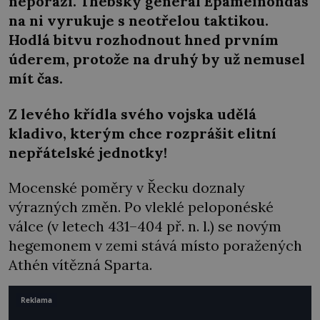
neporazí. Thébský generál Epameinóndás
na ni vyrukuje s neotřelou taktikou.
Hodlá bitvu rozhodnout hned prvním
úderem, protože na druhý by už nemusel
mít čas.
Z levého křídla svého vojska udělá
kladivo, kterým chce rozprášit elitní
nepřátelské jednotky!
Mocenské poměry v Řecku doznaly
výrazných změn. Po vleklé peloponéské
válce (v letech 431–404 př. n. l.) se novým
hegemonem v zemi stává místo poražených
Athén vítězná Sparta.
Reklama