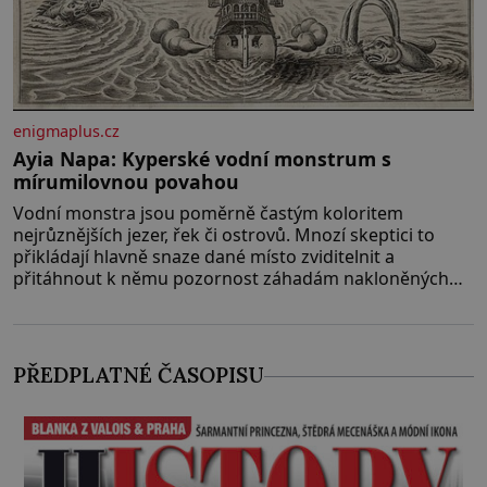
enigmaplus.cz
Ayia Napa: Kyperské vodní monstrum s
mírumilovnou povahou
Vodní monstra jsou poměrně častým koloritem
nejrůznějších jezer, řek či ostrovů. Mnozí skeptici to
přikládají hlavně snaze dané místo zviditelnit a
přitáhnout k němu pozornost záhadám nakloněných
turi
PŘEDPLATNÉ ČASOPISU