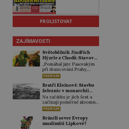
PROLISTOVAT
ZAJÍMAVOSTI
Světoběžník Jindřich
Hýzrle z Chodů: Stavové
ho měli za zrádce
„Pomáhal jste Pasovským
při drancování Prahy,
zradil jste nás!“ nařknou
PREMIUM
čeští stavové hlavního
zbrojmistra zemské
Bratři Kleinové: Stavbu
hotovosti. Jindřich se však
železnic v monarchii
zastrašit nenechá.
ovládli samouci
Na začátku je jich šest a
Zachová chladnou hlavu a
začínají poměrně skromně,
trestu unikne. Nicméně
úpravami zahrad, rybníků a
PREMIUM
cejchu zrádce se už
parků. Postupně si ale
nezbaví… Tři roky stačily!
troufnou i na stavbu
Bránili sever Evropy
Škola pro něj není.
železnic. Během 40 let
muslimští Lipkové?
Jindřich Michal Hýzrle z
vybudují na území