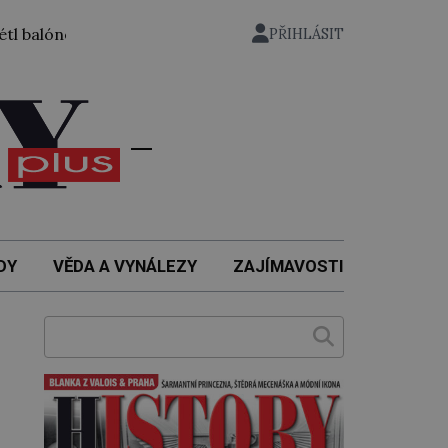
em ze zahrady nuselského pivovaru a stal se tak prvním čes
PŘIHLÁSIT
DY
VĚDA A VYNÁLEZY
ZAJÍMAVOSTI