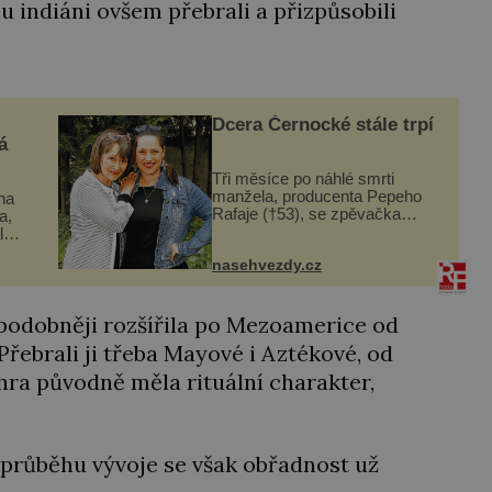
u indiáni ovšem přebrali a přizpůsobili
Dcera Černocké stále trpí
á
Tři měsíce po náhlé smrti
manžela, producenta Pepeho
ina
Rafaje (†53), se zpěvačka
a,
Barbora Vaculíková (45), dcera
l
Petry Černocké (75), poprvé
nasehvezdy.cz
ozvala veřejnosti. Na sociální
dle
síti sdílela, že se snaží fung...
t
ěpodobněji rozšířila po Mezoamerice od
řebrali ji třeba Mayové i Aztékové, od
 hra původně měla rituální charakter,
V průběhu vývoje se však obřadnost už