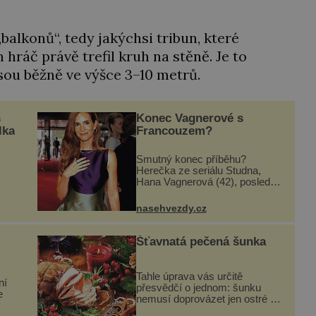
 „balkonů“, tedy jakýchsi tribun, které
 hráč právě trefil kruh na stěně. Je to
sou běžně ve výšce 3–10 metrů.
s
Konec Vagnerové s
lka
Francouzem?
Smutný konec příběhu?
Herečka ze seriálu Studna,
Hana Vagnerová (42), poslední
dobou nepůsobí nejšťastněji.
i
Ačkoli časy její anorexie jsou už
nasehvezdy.cz
dávno pryč a opět se pyšnila
ženskými křivkami, najednou
s...
Šťavnatá pečená šunka
Tahle úprava vás určitě
ní
přesvědčí o jednom: šunku
e
nemusí doprovázet jen ostré a
slané chutě. Navíc s ní