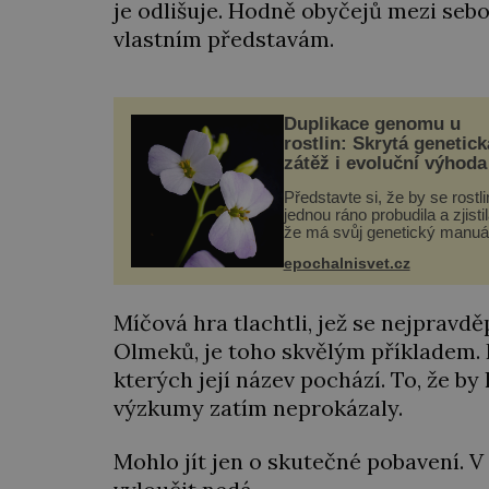
je odlišuje. Hodně obyčejů mezi sebo
vlastním představám.
Duplikace genomu u
rostlin: Skrytá genetick
zátěž i evoluční výhoda
Představte si, že by se rostl
jednou ráno probudila a zjistil
že má svůj genetický manuá
celý dvakrát. Přesně to se
epochalnisvet.cz
občas v přírodě stane – a po
nového výzkumu to může bý
pro druhy vstupenka...
Míčová hra tlachtli, jež se nejpravd
Olmeků, je toho skvělým příkladem. P
kterých její název pochází. To, že by
výzkumy zatím neprokázaly.
Mohlo jít jen o skutečné pobavení. 