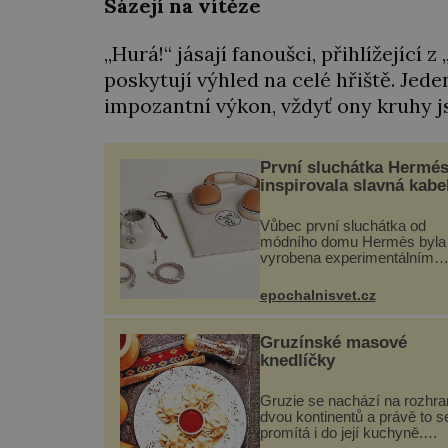
Sázejí na vítěze
„Hurá!“ jásají fanoušci, přihlížející z
poskytují výhled na celé hřiště. Jeden
impozantní výkon, vždyť ony kruhy j
První sluchátka Hermé
inspirovala slavná kabe
Vůbec první sluchátka od
módního domu Hermès byla
vyrobena experimentálním
laboratoří Hermès Ateliers
Horizons. Elegantní gadget s
epochalnisvet.cz
vyžádal dva roky vývoje a
chlubí se ručně šitou hovězí
kůží a kovový...
Gruzínské masové
knedlíčky
Gruzie se nachází na rozhra
dvou kontinentů a právě to s
promítá i do její kuchyně.