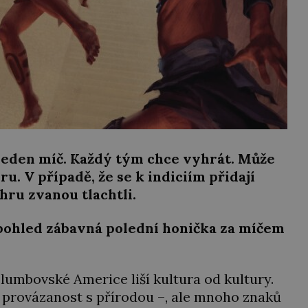
 jeden míč. Každý tým chce vyhrát. Může
u. V případě, že se k indiciím přidají
 hru zvanou tlachtli.
 pohled zábavná polední honička za míčem
olumbovské Americe liší kultura od kultury.
 provázanost s přírodou –, ale mnoho znaků