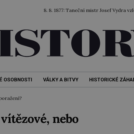
8. 8. 1877: Taneční mistr Josef Vydra vzlétl balón
É OSOBNOSTI
VÁLKY A BITVY
HISTORICKÉ ZÁHA
 poražení?
i vítězové, nebo