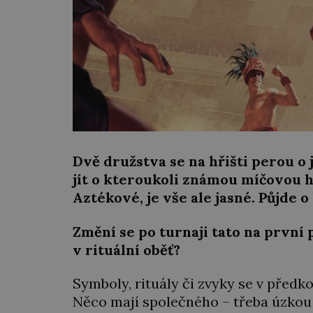
Dvě družstva se na hřišti perou o
jít o kteroukoli známou míčovou hr
Aztékové, je vše ale jasné.
Půjde o
Změní se po turnaji tato na první
v rituální oběť?
Symboly, rituály či zvyky se v předk
Něco mají společného – třeba úzkou