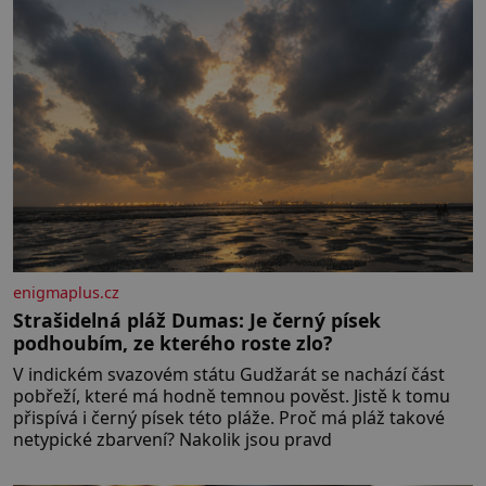
pobřežní oblasti.
enigmaplus.cz
Strašidelná pláž Dumas: Je černý písek
podhoubím, ze kterého roste zlo?
V indickém svazovém státu Gudžarát se nachází část
pobřeží, které má hodně temnou pověst. Jistě k tomu
přispívá i černý písek této pláže. Proč má pláž takové
netypické zbarvení? Nakolik jsou pravd