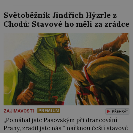
nejvíc přitom vědce zaujal hrob tříměsíčního
chlapečka s modrou filcovou čapkou, z níž se
Světoběžník Jindřich Hýzrle z
draly blonďaté vlásky. Fakt, že jsou těla
Chodů: Stavové ho měli za zrádce
dávných lidí nesmírně dobře zachovalá,
přičítají odborníci zdejším klimatickým
podmínkám. Sucho, prosolené písky a
extrémně […]
PREMIUM
ZAJÍMAVOSTI
PŘEHRÁT
„Pomáhal jste Pasovským při drancování
Prahy, zradil jste nás!“ nařknou čeští stavové