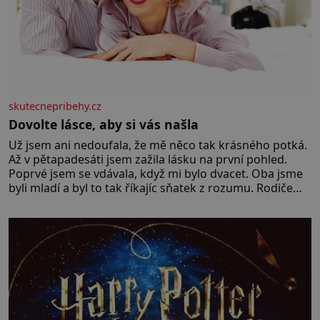
skutecnepribehy.cz
Dovolte lásce, aby si vás našla
Už jsem ani nedoufala, že mě něco tak krásného potká.
Až v pětapadesáti jsem zažila lásku na první pohled.
Poprvé jsem se vdávala, když mi bylo dvacet. Oba jsme
byli mladí a byl to tak říkajíc sňatek z rozumu. Rodiče
nás dali dohromady, Toník byl dobře zaopatřený mladý
muž. Manželství nám oběma moc nesvědčilo, brzy jsme
zjistili, že