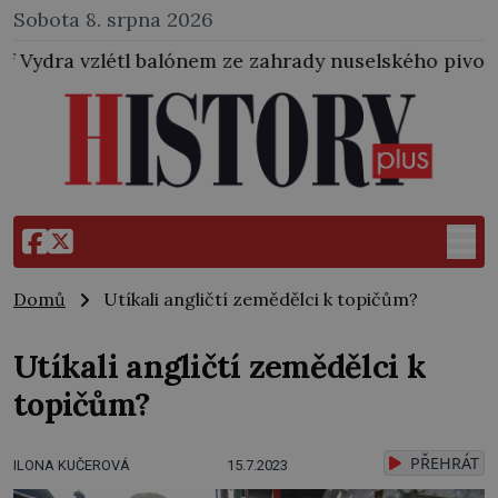
Sobota 8. srpna 2026
alónem ze zahrady nuselského pivovaru a stal se tak 
Domů
Utíkali angličtí zemědělci k topičům?
Utíkali angličtí zemědělci k
topičům?
PŘEHRÁT
ILONA KUČEROVÁ
15.7.2023