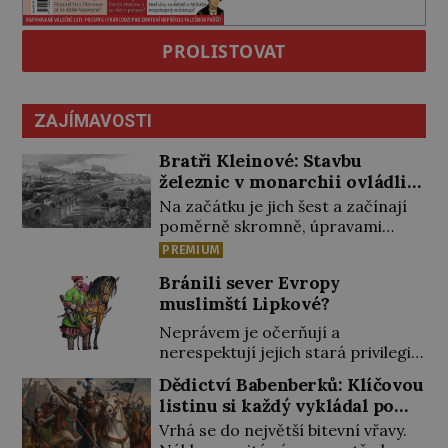
PROLISTOVAT
ZAJÍMAVOSTI
Bratři Kleinové: Stavbu
železnic v monarchii ovládli
samouci
Na začátku je jich šest a začínají
poměrně skromně, úpravami
zahrad, rybníků a parků. Postupně
PREMIUM
si ale troufnou i na stavbu železnic.
Bránili sever Evropy
Během 40 let vybudují na území
muslimští Lipkové?
monarchie třetinu všech tratí,
tedy asi 3500 kilometrů! Ohromně
Neprávem je očerňují a
na tom zbohatnou… Podnikavého
nerespektují jejich stará privilegia.
ducha zdědí bratři Kleinové po
A hlavně jim přestali vyplácet
Dědictví Babenberků: Klíčovou
otci Johannovi (1756–1835), který
dohodnutý žold! Lipkové proti
listinu si každý vykládal po
má malý statek na Jesenicku […]
těmto „podrazům“ hlasitě
svém
Vrhá se do největší bitevní vřavy.
protestují, jenže spravedlnosti