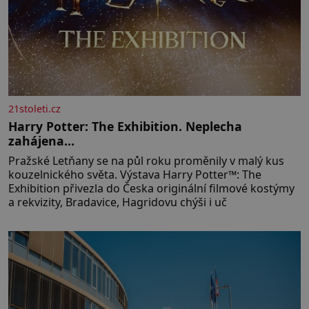
21stoleti.cz
Harry Potter: The Exhibition. Neplecha
zahájena…
Pražské Letňany se na půl roku proměnily v malý kus
kouzelnického světa. Výstava Harry Potter™: The
Exhibition přivezla do Česka originální filmové kostýmy
a rekvizity, Bradavice, Hagridovu chýši i uč