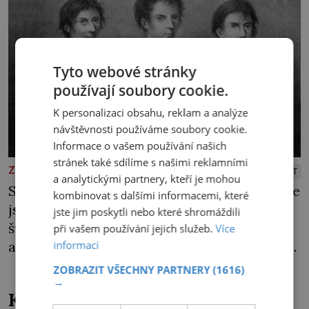
Tyto webové stránky
používají soubory cookie.
K personalizaci obsahu, reklam a analýze
návštěvnosti používáme soubory cookie.
Informace o vašem používání našich
stránek také sdílíme s našimi reklamními
ZAJÍMAVOSTI
PŘEHRÁT
a analytickými partnery, kteří je mohou
Strhne ji z postele, sváže ji a krutě zbije. „Kde
kombinovat s dalšími informacemi, které
jsou peníze?“ naléhá Grasel na starou
jste jim poskytli nebo které shromáždili
švadlenku. Když mu to neprozradí – ostatně
při vašem používání jejich služeb.
Více
informací
ani nemůže, protože žádné nemá, spokojí se
lupič s několika měďáky a štůčky látky.
ZOBRAZIT VŠECHNY PARTNERY
(1616)
→
Zraněná žena pár dní nato umírá. Je to muž
Kde se v čínské poušti vzali
nebývale krutý. Jeho činy budí hrůzu ještě