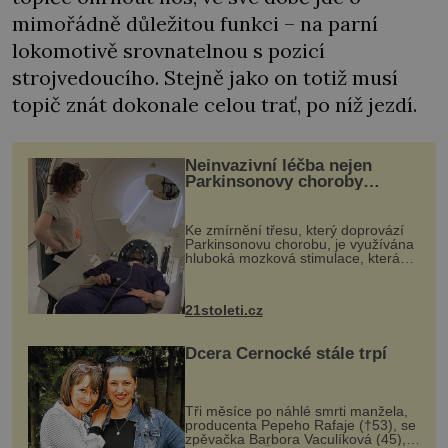
mimořádně důležitou funkci – na parní
lokomotivě srovnatelnou s pozicí
strojvedoucího. Stejně jako on totiž musí
topič znát dokonale celou trať, po níž jezdí.
Neinvazivní léčba nejen
Parkinsonovy choroby
pomocí ultrazvukové
„helmy“
Ke zmírnění třesu, který doprovází
Parkinsonovu chorobu, je využívána
hluboká mozková stimulace, která
však vyžaduje vysoce invazivní
zákrok. Ultrazvuk zase není vhodný
k dostatečně přesnému zacílení ...
21stoleti.cz
Dcera Černocké stále trpí
Tři měsíce po náhlé smrti manžela,
producenta Pepeho Rafaje (†53), se
zpěvačka Barbora Vaculíková (45),