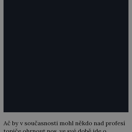
Ač by v současnosti mohl někdo nad profesí
topiče ohrnout nos, ve své době jde o