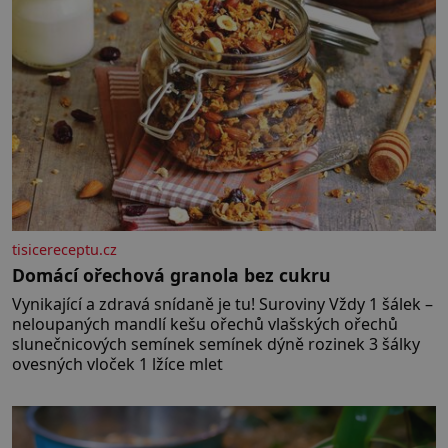
tisicereceptu.cz
Domácí ořechová granola bez cukru
Vynikající a zdravá snídaně je tu! Suroviny Vždy 1 šálek –
neloupaných mandlí kešu ořechů vlašských ořechů
slunečnicových semínek semínek dýně rozinek 3 šálky
ovesných vloček 1 lžíce mlet