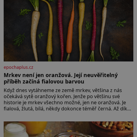
epochaplus.cz
Mrkev není jen oranžová. Její neuvěřitelný
příběh začíná fialovou barvou
Když dnes vytáhneme ze země mrkev, většina z nás
očekává sytě oranžový kořen. Jenže po většinu své
historie je mrkev všechno možné, jen ne oranžová. Je
fialová, žlutá, bílá, někdy dokonce téměř černá. Až díky
stovkám let pečlivého šlechtění se z ní stává zelenina,
bez které si českou zahradu ani nedokážeme
představit. Její příběh je