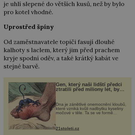
je uhlí slepené do větších kusů, než by bylo
pro kotel vhodné.
Uprostřed špíny
Od zaměstnavatele topiči fasují dlouhé
kalhoty s laclem, který jim před prachem
kryje spodní oděv, a také krátký kabát ve
stejné barvě.
Gen, který naši lidští předci
ztratili před miliony let, by
mohl pomoci s léčbou
„nemoci králů“
Dna je zánětlivé onemocnění kloubů,
které vzniká kvůli nadbytku kyseliny
močové v těle. Ta se ve formě
krystalků ukládá v blízkosti kloubů,
nejčastěji přitom postihuje palce na
nohou, a způsobuje bole...
21stoleti.cz