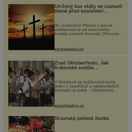
Utržený kus skály se zastavil
těsně před kostelem!
Ochránila ho boží síla?
30 centimetrů! Přesně v takové
vzdálenosti se od amerického
kostela zastavil obrovský 20tunový
balvan, který se v květnu 2014
nečekaně odtrhl od nedaleké skály
při její demolici. Podle místních stojí
enigmaplus.cz
...
Zrod Oktoberfestu. Jak
královská svatba
odstartovala největší pivní
festival světa
V Mnichově se každoročně koná
jeden z největších a nejslavnějších
festivalů na světě – Oktoberfest.
Každý rok přiláká miliony
návštěvníků, kteří si vychutnávají
pivo, tradiční jídlo a bavorskou
epochaplus.cz
kultur...
Šťavnatá pečená šunka