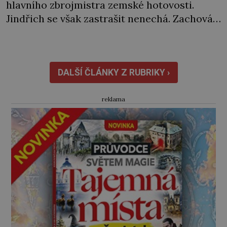
hlavního zbrojmistra zemské hotovosti.
Jindřich se však zastrašit nenechá. Zachová
chladnou hlavu a trestu unikne. Nicméně
cejchu zrádce se už nezbaví… Tři roky
stačily! Škola pro něj není. Jindřich Michal
Hýzrle z Chodů (1575–1665) se v ní nudí. 10letý
DALŠÍ ČLÁNKY Z RUBRIKY ›
chlapec chce procestovat […]
reklama