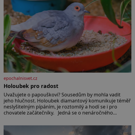
epochalnisvet.cz
Holoubek pro radost
Uvažujete o papouškovi? Sousedům by mohla vadit
jeho hlučnost. Holoubek diamantový komunikuje téměř
neslyšitelným pípáním, je roztomilý a hodí se i pro
chovatele začátečníky. Jedná se o nenáročného
klidného ptáčka, který většinu dne jen posedává. Hodně
času tráví na zemi, kde sbírá zbytky semínek Jeho
domovinou je prakticky celá Austrálie s výjimkou