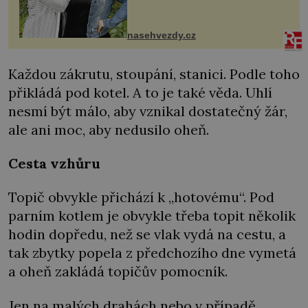
dcera Petry Černocké (75), poprvé
ozvala veřejnosti. Na sociální síti
sdílela, že se snaží fung...
nasehvezdy.cz
Každou zákrutu, stoupání, stanici. Podle toho
přikládá pod kotel. A to je také věda. Uhlí
nesmí být málo, aby vznikal dostatečný žár,
ale ani moc, aby nedusilo oheň.
Cesta vzhůru
Topič obvykle přichází k „hotovému“. Pod
parním kotlem je obvykle třeba topit několik
hodin dopředu, než se vlak vydá na cestu, a
tak zbytky popela z předchozího dne vymetá
a oheň zakládá topičův pomocník.
Jen na malých drahách nebo v případě