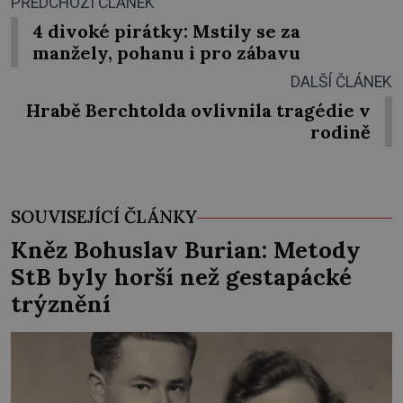
PŘEDCHOZÍ ČLÁNEK
4 divoké pirátky: Mstily se za
manžely, pohanu i pro zábavu
DALŠÍ ČLÁNEK
Hrabě Berchtolda ovlivnila tragédie v
rodině
SOUVISEJÍCÍ ČLÁNKY
Kněz Bohuslav Burian: Metody
StB byly horší než gestapácké
trýznění