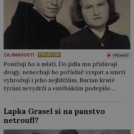
PREMIUM
ZAJÍMAVOSTI
PŘEHRÁT
Ponižují ho a mlátí. Do jídla mu přidávají
drogy, nenechají ho pořádně vyspat a smrtí
vyhrožují i jeho nejbližším. Burian kruté
týrání nevydrží a estébákům podepíše
všechno, co po něm chtějí. Svým podpisem
jim potvrdí také to, že na něj během výslechů
Lapka Grasel si na panstvo
nikdo nevyvíjel fyzický ani psychický nátlak.
netroufl?
Syn brněnského řezníka chce být knězem a
[…]