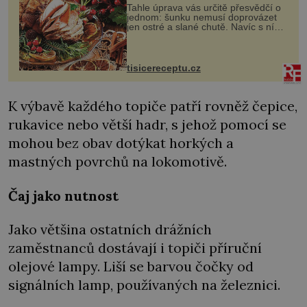
Tahle úprava vás určitě přesvědčí o
jednom: šunku nemusí doprovázet
jen ostré a slané chutě. Navíc s ní
nakrmíte poměrně hodně hladových
krků. Ingredience sádlo 3 kg šunky
vcelku 3 stroužky česneku hl...
tisicereceptu.cz
K výbavě každého topiče patří rovněž čepice,
rukavice nebo větší hadr, s jehož pomocí se
mohou bez obav dotýkat horkých a
mastných povrchů na lokomotivě.
Čaj jako nutnost
Jako většina ostatních drážních
zaměstnanců dostávají i topiči příruční
olejové lampy. Liší se barvou čočky od
signálních lamp, používaných na železnici.