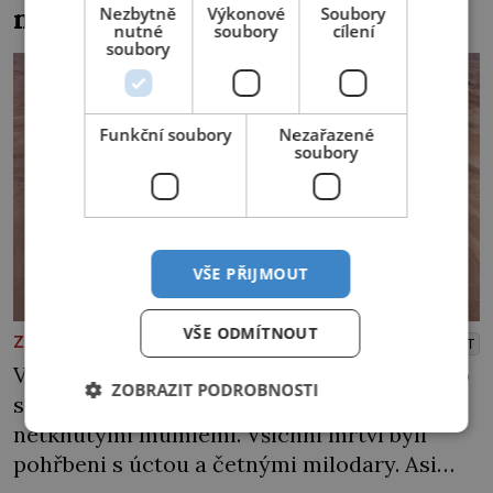
modroocí blonďáci?
Nezbytně
Výkonové
Soubory
dlouho po jeho smrti […]
nutné
soubory
cílení
soubory
Funkční soubory
Nezařazené
soubory
VŠE PŘIJMOUT
VŠE ODMÍTNOUT
ZAJÍMAVOSTI
PŘEHRÁT
V poušti Taklamakan byla koncem minulého
ZOBRAZIT PODROBNOSTI
století objevena stovka hrobů s téměř
netknutými mumiemi. Všichni mrtví byli
pohřbeni s úctou a četnými milodary. Asi