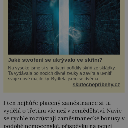
Jaké stvoření se ukrývalo ve skříni?
Na vysoké jsme si s holkami pořídily skříň ze skládky.
Ta vydávala po nocích divné zvuky a zavírala uvnitř
svoje nové majitelky. Bydlela jsem se dvěma
kamarádkami a bavilo nás zvelebovat si náš byt. Skoro
skutecnepribehy.cz
denně jsme tahaly domů různé kousky od babiček
nebo z bazaru, jako třeba staré zrcadlo a obrazy
I ten nejhůře placený zaměstnanec si tu
vydělá o třetinu víc než v zemědělství. Navíc
se rychle rozrůstají zaměstnanecké bonusy v
podobě nemocenské, příspěvku na penzi