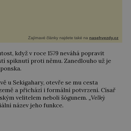
Zajímavé články najdete také na
nasehvezdy.cz
tost, když v roce 1579 neváhá popravit
stí spiknutí proti němu. Zanedlouho už je
aponska.
bitvě u Sekigahary, otevře se mu cesta
emě a přichází i formální potvrzení. Císař
ským velitelem neboli šógunem.
„Velký
iální název jeho funkce.