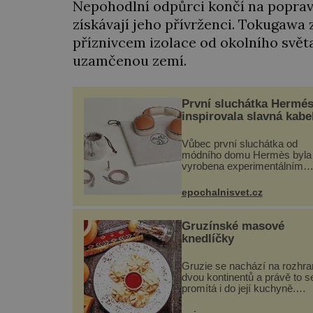
Nepohodlní odpůrci končí na popravi
získávají jeho přívrženci. Tokugawa 
příznivcem izolace od okolního svět
uzamčenou zemí.
První sluchátka Hermé
inspirovala slavná kabe
Vůbec první sluchátka od
módního domu Hermès byla
vyrobena experimentálním
laboratoří Hermès Ateliers
Horizons. Elegantní gadget s
epochalnisvet.cz
vyžádal dva roky vývoje a
chlubí se ručně šitou hovězí
kůží a kovový...
Gruzínské masové
knedlíčky
Gruzie se nachází na rozhra
dvou kontinentů a právě to s
promítá i do její kuchyně.
Snoubí se v ní evropské a
asijské chutě a díky tomu