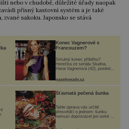
šti nebo v chudobě, důležité úřady naopak
zavádí přísný kastovní systém a je také
a, zvané sakoku. Japonsko se stává
s
Konec Vagnerové s
lka
Francouzem?
Smutný konec příběhu?
Herečka ze seriálu Studna,
Hana Vagnerová (42), poslední
dobou nepůsobí nejšťastněji.
i
Ačkoli časy její anorexie jsou už
nasehvezdy.cz
dávno pryč a opět se pyšnila
ženskými křivkami, najednou
s...
Šťavnatá pečená šunka
Tahle úprava vás určitě
ní
přesvědčí o jednom: šunku
e
nemusí doprovázet jen ostré a
slané chutě. Navíc s ní
nakrmíte poměrně hodně