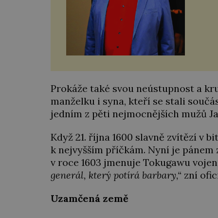
Prokáže také svou neústupnost a kru
manželku i syna, kteří se stali součá
jedním z pěti nejmocnějších mužů J
Když 21. října 1600 slavně zvítězí v 
k nejvyšším příčkám. Nyní je pánem z
v roce 1603 jmenuje Tokugawu vojen
generál, který potírá barbary,“
zní ofic
Uzamčená země