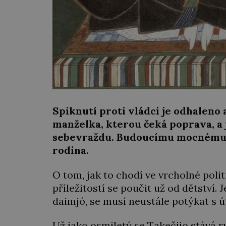
Spiknutí proti vládci je odhaleno 
manželka, kterou čeká poprava, a 
sebevraždu. Budoucímu mocnému š
rodina.
O tom, jak to chodí ve vrcholné poli
příležitostí se poučit už od dětství.
daimjó, se musí neustále potýkat s 
Už jako osmiletý se Takečijo stává r