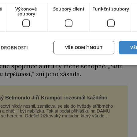
 se nejprve stát jeho přítelem. Pak zjistíte, jak
é
Výkonové
Soubory cílení
Funkční soubory
svůj aristokratický původ, vybírá si jméno
soubory
o rodu. Do japonské historie se tak zapíše
ODROBNOSTI
VŠE ODMÍTNOUT
VŠ
tně lavíruje mezi soupeřícími klany, uzavírá
cné spojence a drtí ty méně schopné.
„Silní
a trpělivost,“
zní jeho zásada.
ý Belmondo Jiří Krampol rozesmál každého
ectví nikdy nesnil, zamiloval se ale do hvězdy stříbrného
a a chtěl jí být nablízku. Tak si podal přihlášku na DAMU
l se hercem. Odešel žižkovský matador, který všude
ával humor, i když jemu samotnému do smíchu zrovna
o. Do poslední chvíle bojoval hlavně svým optimismem