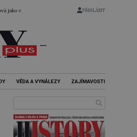
ec první žena přeplavala kanál La Manche. Zabralo jí to 14
PŘIHLÁSIT
DY
VĚDA A VYNÁLEZY
ZAJÍMAVOSTI