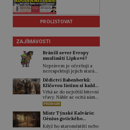
PROLISTOVAT
ZAJÍMAVOSTI
Bránili sever Evropy
muslimští Lipkové?
Neprávem je očerňují a
nerespektují jejich stará
privilegia. A hlavně jim
Dědictví Babenberků:
přestali vyplácet
Klíčovou listinu si každý
dohodnutý žold! Lipkové
vykládal po svém
proti těmto „podrazům“
Vrhá se do největší bitevní
hlasitě protestují, jenže
vřavy. Náhle se ocitá sám
spravedlnosti nedosáhnou.
uprostřed nepřátel. Nikdo
PREMIUM
Proto se rozhodnou
z jeho věrných si toho ani
vypovědět polské koruně
nepovšiml. Rakouský
Mistr Týnské Kalvárie:
poslušnost a přeběhnou k
vévoda Fridrich II. padne
Génius gotického
Osmanům! V Litvě se na
15. června 1246 při střetu s
řezbářství působil v
Když ho staroměstští nebo
počátku 15. století usazují
Uhry na Litavě. „Tvrdý
Praze