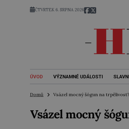
ČTVRTEK 6. SRPNA 2026
ÚVOD
VÝZNAMNÉ UDÁLOSTI
SLAVN
Domů
Vsázel mocný šógun na trpělivost
Vsázel mocný šógun