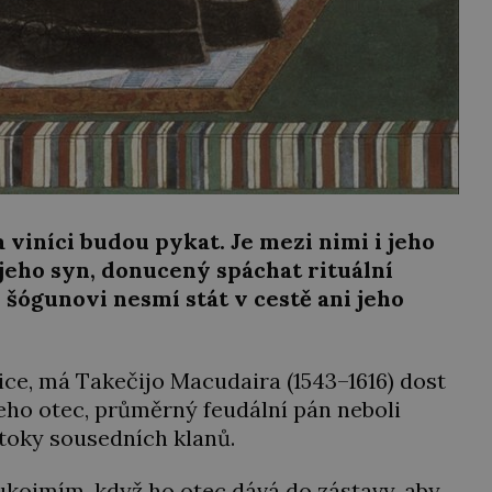
a viníci budou pykat. Je mezi nimi i jeho
jeho syn, donucený spáchat rituální
ógunovi nesmí stát v cestě ani jeho
tice, má Takečijo Macudaira (1543–1616) dost
 Jeho otec, průměrný feudální pán neboli
útoky sousedních klanů.
ukojmím, když ho otec dává do zástavy, aby