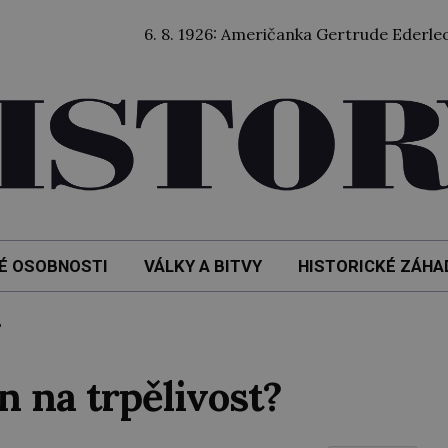
6. 8. 1926: Američanka Gertrude Ederleová jako vůb
É OSOBNOSTI
VÁLKY A BITVY
HISTORICKÉ ZÁHA
?
 na trpělivost?