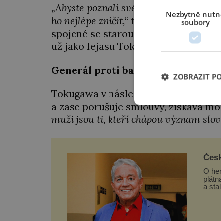
„Abyste poznali svého nepřítele, musíte
Nezbytně nutn
ho nejlépe zničit,“
tvrdí. Aby podpořil 
soubory
spojené se starou váženou větví svéh
už jako Iejasu Tokugawa.
Generál proti barbarům
ZOBRAZIT P
Tokugawa v následujících letech obra
a zase porušuje smlouvy, získává mo
muži jsou ti, kteří chápou význam slov
Česk
O her
plátn
a sta
rozd
nebyl
a vti