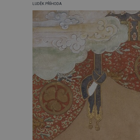
LUDĚK PŘÍHODA