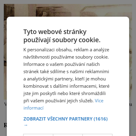
Tyto webové stránky
používají soubory cookie.
K personalizaci obsahu, reklam a analýze
návštěvnosti používáme soubory cookie.
Informace o vašem používání našich
stránek také sdílíme s našimi reklamními
a analytickými partnery, kteří je mohou
kombinovat s dalšími informacemi, které
jste jim poskytli nebo které shromáždili
při vašem používání jejich služeb.
Více
Věděla, že zemře, a přesto se vzepřela osudu. K odporu
informací
inspirovala ostatní.
ZOBRAZIT VŠECHNY PARTNERY
(1616)
→
Konec rebelie