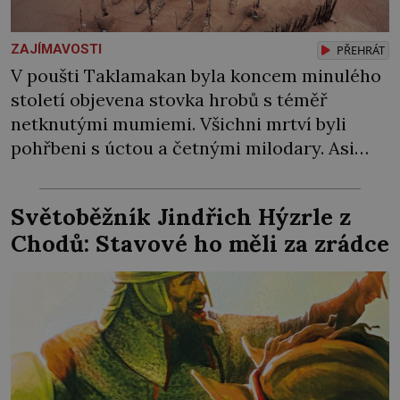
ZAJÍMAVOSTI
PŘEHRÁT
V poušti Taklamakan byla koncem minulého
století objevena stovka hrobů s téměř
netknutými mumiemi. Všichni mrtví byli
pohřbeni s úctou a četnými milodary. Asi
nejvíc přitom vědce zaujal hrob tříměsíčního
chlapečka s modrou filcovou čapkou, z níž se
Světoběžník Jindřich Hýzrle z
draly blonďaté vlásky. Fakt, že jsou těla
Chodů: Stavové ho měli za zrádce
dávných lidí nesmírně dobře zachovalá,
přičítají odborníci zdejším klimatickým
podmínkám. Sucho, prosolené písky a
extrémně […]