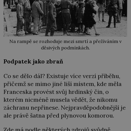
Na rampě se rozhoduje mezi smrtí a přežíváním v
děsivých podmínkách.
Podpatek jako zbraň
Co se dělo dál? Existuje více verzí příběhu,
přičemž se mimo jiné liší místem, kde měla
Franceska provést svůj hrdinský čin, o
kterém nicméně musela vědět, že nikomu
záchranu nepřinese. Nejpravděpodobnější je
ale právě šatna před plynovou komorou.
Zde má podle některých zdrojů svůdně