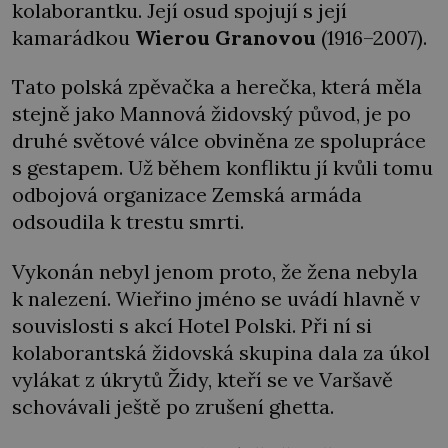
kolaborantku. Její osud spojují s její
kamarádkou
Wierou Granovou
(1916–2007).
Tato polská zpěvačka a herečka, která měla
stejně jako Mannová židovský původ, je po
druhé světové válce obviněna ze spolupráce
s gestapem. Už během konfliktu jí kvůli tomu
odbojová organizace Zemská armáda
odsoudila k trestu smrti.
Vykonán nebyl jenom proto, že žena nebyla
k nalezení. Wieřino jméno se uvádí hlavně v
souvislosti s akcí Hotel Polski. Při ní si
kolaborantská židovská skupina dala za úkol
vylákat z úkrytů Židy, kteří se ve Varšavě
schovávali ještě po zrušení ghetta.