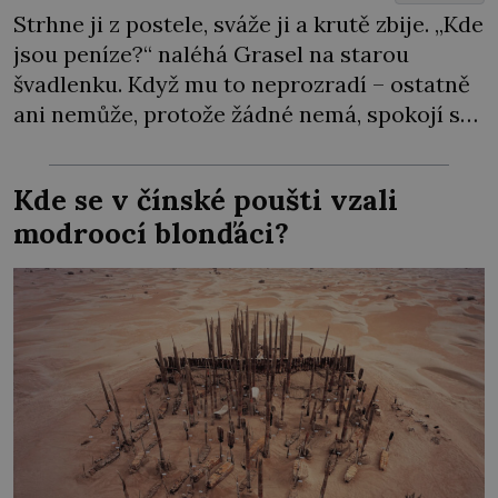
Strhne ji z postele, sváže ji a krutě zbije. „Kde
jsou peníze?“ naléhá Grasel na starou
švadlenku. Když mu to neprozradí – ostatně
ani nemůže, protože žádné nemá, spokojí se
lupič s několika měďáky a štůčky látky.
Zraněná žena pár dní nato umírá. Je to muž
Kde se v čínské poušti vzali
nebývale krutý. Jeho činy budí hrůzu ještě
modroocí blonďáci?
dlouho po jeho smrti […]