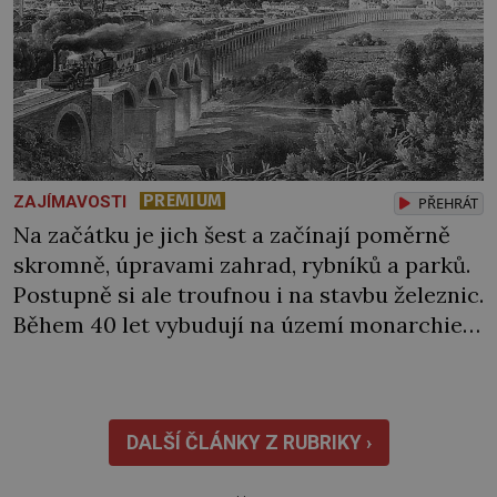
PREMIUM
ZAJÍMAVOSTI
PŘEHRÁT
Na začátku je jich šest a začínají poměrně
skromně, úpravami zahrad, rybníků a parků.
Postupně si ale troufnou i na stavbu železnic.
Během 40 let vybudují na území monarchie
třetinu všech tratí, tedy asi 3500 kilometrů!
Ohromně na tom zbohatnou… Podnikavého
ducha zdědí bratři Kleinové po otci
Johannovi (1756–1835), který má malý statek
DALŠÍ ČLÁNKY Z RUBRIKY ›
na Jesenicku […]