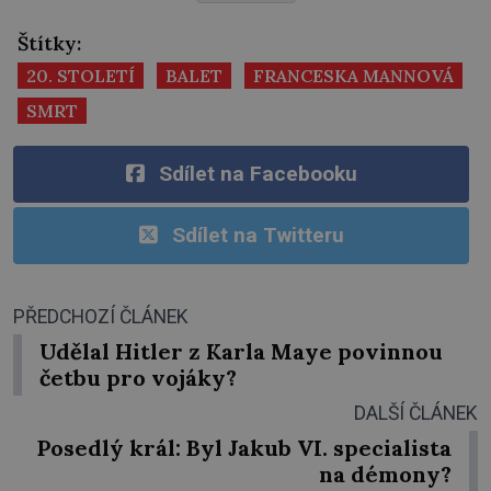
Štítky:
20. STOLETÍ
BALET
FRANCESKA MANNOVÁ
SMRT
Sdílet na Facebooku
Sdílet na Twitteru
PŘEDCHOZÍ ČLÁNEK
Udělal Hitler z Karla Maye povinnou
četbu pro vojáky?
DALŠÍ ČLÁNEK
Posedlý král: Byl Jakub VI. specialista
na démony?