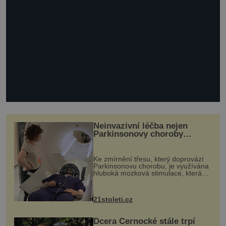
Neinvazivní léčba nejen
Parkinsonovy choroby
pomocí ultrazvukové
„helmy“
Ke zmírnění třesu, který doprovází
Parkinsonovu chorobu, je využívána
hluboká mozková stimulace, která
však vyžaduje vysoce invazivní
zákrok. Ultrazvuk zase není vhodný
k dostatečně přesnému zacílení ...
21stoleti.cz
Dcera Černocké stále trpí