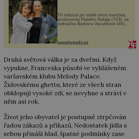
Tři měsíce po náhlé smrti manžela,
producenta Pepeho Rafaje (†53), se
zpěvačka Barbora Vaculíková (45),
dcera Petry Černocké (75), poprvé
ozvala veřejnosti. Na sociální síti
sdílela, že se snaží fung...
nasehvezdy.cz
Druhá světová válka je za dveřmi. Když
vypukne, Franceska působí ve vyhlášeném
varšavském klubu Melody Palace.
Židovskému ghettu, které ze všech stran
obklopují vysoké zdi, se nevyhne a stráví v
něm asi rok.
Život jeho obyvatel je postupně ztrpčován
řadou zákazů a příkazů. Nedostatek jídla s
sebou přináší hlad, špatné podmínky zase