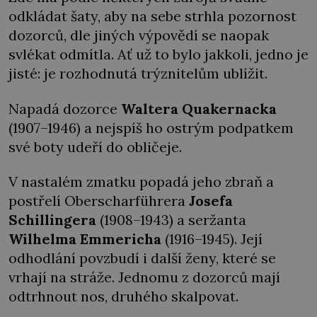
odkládat šaty, aby na sebe strhla pozornost
dozorců, dle jiných výpovědí se naopak
svlékat odmítla. Ať už to bylo jakkoli, jedno je
jisté: je rozhodnutá trýznitelům ublížit.
Napadá dozorce
Waltera Quakernacka
(1907–1946) a nejspíš ho ostrým podpatkem
své boty udeří do obličeje.
V nastalém zmatku popadá jeho zbraň a
postřelí Oberscharführera
Josefa
Schillingera
(1908–1943) a seržanta
Wilhelma Emmericha
(1916–1945). Její
odhodlání povzbudí i další ženy, které se
vrhají na stráže. Jednomu z dozorců mají
odtrhnout nos, druhého skalpovat.