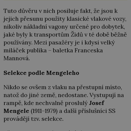
nebo z bazaru, jako třeba staré zrcadlo a obrazy
Tuto důvěru v nich posiluje fakt, že jsou k
jejich přesunu použity klasické vlakové vozy,
nikoliv nákladní vagony určené pro dobytek,
jaké byly k transportům Židů v té době běžně
používány. Mezi pasažéry je i kdysi velký
miláček publika – baletka Franceska
Mannová.
Selekce podle Mengeleho
Nikdo se ovšem z vlaku na přestupní místo,
natož do jiné země, nedostane. Vystupují na
rampě, kde nechvalně proslulý
Josef
Mengele
(1911–1979) a další příslušníci SS
provádějí tzv. selekce.