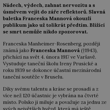
Nádech, výdech, zahnat nervozitu a s
úsměvem vejít do záře reflektorů. Slavná
baletka Franceska Mannová okouzlí
publikum jako už tolikrát předtím. Blížící
se smrt nemůže nikdo zpozorovat.
Franceska Manheimer-Rosenberg, později
známá jako
Franceska Mannová
(†1943),
přichází na svět 4. února 1917 ve Varšavě.
Vystuduje taneční školu Ireny Prusické a
roku 1939 se dokonce účastní mezinárodní
taneční soutěže v Bruselu.
Díky svému talentu a kráse se prosadí a z
více než 120 účastnic je vybrána na čtvrté
místo. Polsko ji miluje a považuje za jednu ze
svých největších hvězd, která má ještě