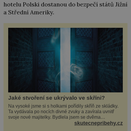
hotelu Polski dostanou do bezpečí států Jižní
a Střední Ameriky.
Jaké stvoření se ukrývalo ve skříni?
Na vysoké jsme si s holkami pořídily skříň ze skládky.
Ta vydávala po nocích divné zvuky a zavírala uvnitř
svoje nové majitelky. Bydlela jsem se dvěma
kamarádkami a bavilo nás zvelebovat si náš byt. Skoro
skutecnepribehy.cz
denně jsme tahaly domů různé kousky od babiček