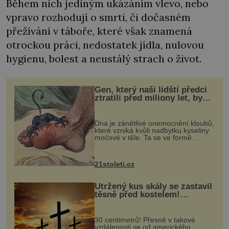
Během nich jediným ukázáním vlevo, nebo
vpravo rozhodují o smrti, či dočasném
přežívání v táboře, které však znamená
otrockou práci, nedostatek jídla, nulovou
hygienu, bolest a neustálý strach o život.
Gen, který naši lidští předci
ztratili před miliony let, by
mohl pomoci s léčbou
„nemoci králů“
Dna je zánětlivé onemocnění kloubů,
které vzniká kvůli nadbytku kyseliny
močové v těle. Ta se ve formě
krystalků ukládá v blízkosti kloubů,
nejčastěji přitom postihuje palce na
nohou, a způsobuje bole...
21stoleti.cz
Utržený kus skály se zastavil
těsně před kostelem!
Ochránila ho boží síla?
30 centimetrů! Přesně v takové
vzdálenosti se od amerického