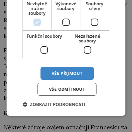
Do místnosti brzy vpadnou nacistické posily,
Nezbytně
Výkonové
Soubory
nutné
soubory
cílení
snad včetně samotného velitele tábora
soubory
Rudolfa Hösse
(1901–1947). Rebelky zabíjejí
samopaly nebo je naženou do plynové
komory.
Funkční soubory
Nezařazené
soubory
Franceska si podle některých svědectví
sama bere život Quakernackovou pistolí.
Josef Schillinger během převozu do
VŠE PŘIJMOUT
nemocnice umírá na následky střelných
poranění břicha. Wilhelm Emmerich je
VŠE ODMÍTNOUT
zraněn na noze, přežije, ale po zbytek života
kulhá.
ZOBRAZIT PODROBNOSTI
Kolaborovala s nacisty?
Některé zdroje ovšem označují Francesku za