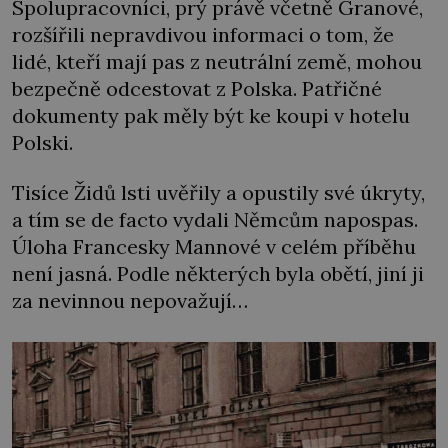
Spolupracovníci, prý právě včetně Granové,
rozšířili nepravdivou informaci o tom, že
lidé, kteří mají pas z neutrální země, mohou
bezpečně odcestovat z Polska. Patřičné
dokumenty pak měly být ke koupi v hotelu
Polski.
Tisíce Židů lsti uvěřily a opustily své úkryty,
a tím se de facto vydali Němcům napospas.
Úloha Francesky Mannové v celém příběhu
není jasná. Podle některých byla obětí, jiní ji
za nevinnou nepovažují…