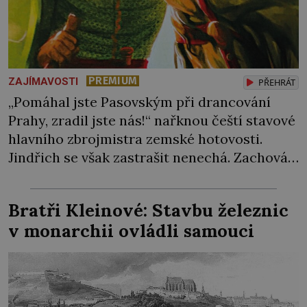
PREMIUM
ZAJÍMAVOSTI
PŘEHRÁT
„Pomáhal jste Pasovským při drancování
Prahy, zradil jste nás!“ nařknou čeští stavové
hlavního zbrojmistra zemské hotovosti.
Jindřich se však zastrašit nenechá. Zachová
chladnou hlavu a trestu unikne. Nicméně
cejchu zrádce se už nezbaví… Tři roky
Bratři Kleinové: Stavbu železnic
stačily! Škola pro něj není. Jindřich Michal
v monarchii ovládli samouci
Hýzrle z Chodů (1575–1665) se v ní nudí. 10letý
chlapec chce procestovat […]