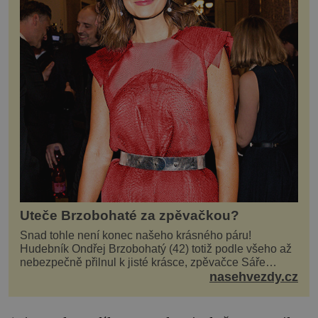
Uteče Brzobohaté za zpěvačkou?
Snad tohle není konec našeho krásného páru!
Hudebník Ondřej Brzobohatý (42) totiž podle všeho až
nebezpečně přilnul k jisté krásce, zpěvačce Sáře
Milfajtové (33), která jednou byla hostem v pořadu
nasehvezdy.cz
Inkognito, kde Ondřej účinkuje. Ondřej Brzobohatý (42).
Hned po natáčení prý za ní přišel s nabídkou, ž