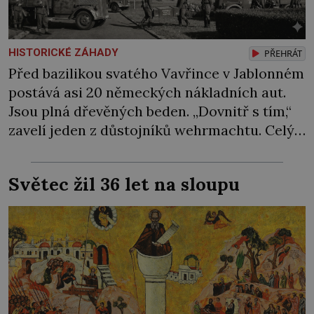
HISTORICKÉ ZÁHADY
PŘEHRÁT
Před bazilikou svatého Vavřince v Jablonném
postává asi 20 německých nákladních aut.
Jsou plná dřevěných beden. „Dovnitř s tím,“
zavelí jeden z důstojníků wehrmachtu. Celý
náklad údajně skončí kdesi v podzemí.
Alespoň tak se to šušká mezi místními…
Světec žil 36 let na sloupu
Podzemí kostela v Jablonném v Podještědí je
podle pamětníků protkáno celou sítí chodeb.
Jedna prý vede na radnici, druhá na nedaleký
zámek […]