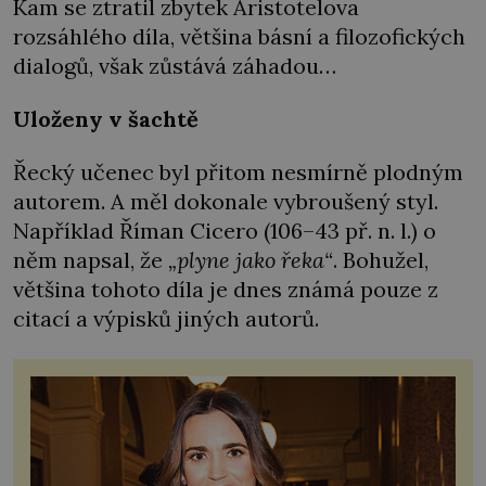
Kam se ztratil zbytek Aristotelova
rozsáhlého díla, většina básní a filozofických
dialogů, však zůstává záhadou…
Uloženy v šachtě
Řecký učenec byl přitom nesmírně plodným
autorem. A měl dokonale vybroušený styl.
Například Říman Cicero (106–43 př. n. l.) o
něm napsal, že
„plyne jako řeka“
.
Bohužel,
většina tohoto díla je dnes známá pouze z
citací a výpisků jiných autorů.