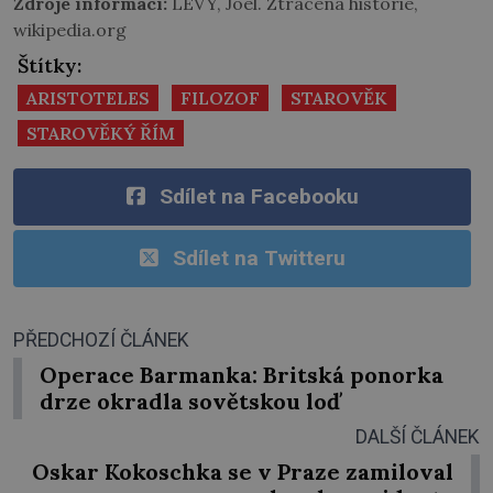
Zdroje informací:
LEVY, Joel. Ztracená historie,
wikipedia.org
Štítky:
ARISTOTELES
FILOZOF
STAROVĚK
STAROVĚKÝ ŘÍM
Sdílet na Facebooku
Sdílet na Twitteru
PŘEDCHOZÍ ČLÁNEK
Operace Barmanka: Britská ponorka
drze okradla sovětskou loď
DALŠÍ ČLÁNEK
Oskar Kokoschka se v Praze zamiloval