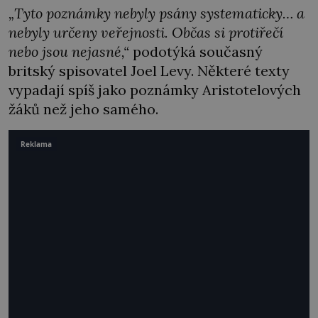
„Tyto poznámky nebyly psány systematicky… a
nebyly určeny veřejnosti. Občas si protiřečí
nebo jsou nejasné,“
podotýká současný
britský spisovatel Joel Levy. Některé texty
vypadají spíš jako poznámky Aristotelových
žáků než jeho samého.
Reklama