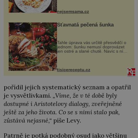
vznikají rozmanité a chuťově bohaté
pokrmy, které rozhodně st...
nejsemsama.cz
Šťavnatá pečená šunka
Tahle úprava vás určitě přesvědčí o
jednom: šunku nemusí doprovázet
jen ostré a slané chutě. Navíc s ní
nakrmíte poměrně hodně hladových
krků. Ingredience sádlo 3 kg šunky
vcelku 3 stroužky česneku hl...
tisicereceptu.cz
pořídil jejich systematický seznam a opatřil
je vysvětlivkami.
„Víme, že v té době byly
dostupné i Aristotelovy dialogy, zveřejněné
ještě za jeho života. Co se s nimi stalo pak,
zůstává nejasné,“
píše Levy.
Patrně je potká podobný osud jako většinu