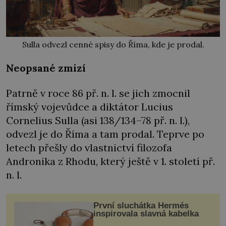
Sulla odvezl cenné spisy do Říma, kde je prodal.
Neopsané zmizí
Patrně v roce 86 př. n. l. se jich zmocnil
římský vojevůdce a diktátor Lucius
Cornelius Sulla (asi 138/134–78 př. n. l.),
odvezl je do Říma a tam prodal. Teprve po
letech přešly do vlastnictví filozofa
Andronika z Rhodu, který ještě v 1. století př.
n. l.
První sluchátka Hermés
inspirovala slavná kabelka