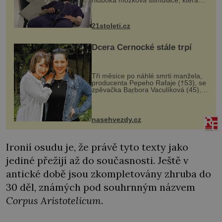
hluboká mozková stimulace, která
však vyžaduje vysoce invazivní
zákrok. Ultrazvuk zase není vhodný
k dostatečně přesnému zacílení ...
21stoleti.cz
Dcera Černocké stále trpí
Tři měsíce po náhlé smrti manžela,
producenta Pepeho Rafaje (†53), se
zpěvačka Barbora Vaculíková (45),
dcera Petry Černocké (75), poprvé
ozvala veřejnosti. Na sociální síti
sdílela, že se snaží fung...
nasehvezdy.cz
Ironií osudu je, že právě tyto texty jako
jediné přežijí až do současnosti. Ještě v
antické době jsou zkompletovány zhruba do
30 děl, známých pod souhrnným názvem
Corpus Aristotelicum
.