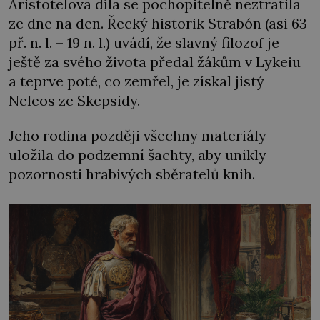
Aristotelova díla se pochopitelně neztratila
ze dne na den. Řecký historik Strabón (asi 63
př. n. l. – 19 n. l.) uvádí, že slavný filozof je
ještě za svého života předal žákům v Lykeiu
a teprve poté, co zemřel, je získal jistý
Neleos ze Skepsidy.
Jeho rodina později všechny materiály
uložila do podzemní šachty, aby unikly
pozornosti hrabivých sběratelů knih.