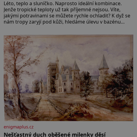
Léto, teplo a sluníčko. Naprosto ideální kombinace.
Jenže tropické teploty už tak příjemné nejsou. Víte,
jakými potravinami se můžete rychle ochladit? K dyž se
nám tropy zaryjí pod kůži, hledáme úlevu v bazénu
nebo pomocí klimatizace. Jenže ne vždycky můžeme být
v jejich blízkosti. Nemusíte však zoufat. Pokud budete
mít promyšlený jídelníček, žadné pařáky si na vás
enigmaplus.cz
Nešťastný duch oběšené milenky děsí