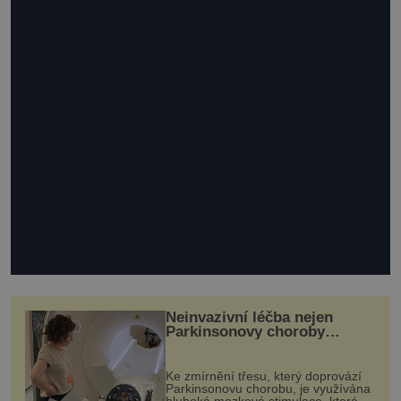
Neinvazivní léčba nejen
Parkinsonovy choroby
pomocí ultrazvukové
„helmy“
Ke zmírnění třesu, který doprovází
Parkinsonovu chorobu, je využívána