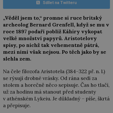
Sdílet na Twitteru
„Věděl jsem to,“ promne si ruce britský
archeolog Bernard Grenfell, když se mu v
roce 1897 podaří poblíž Káhiry vykopat
velké množství papyrů. Aristotelovy
spisy, po nichž tak vehementně pátrá,
mezi nimi však nejsou. Po těch jako by se
slehla zem.
Na čele filozofa Aristotela (384–322 př. n. l.)
se rýsují drobné vrásky. Od rána sedí za
stolem a horečně něco sepisuje. Čas ho tlačí,
už za hodinu má stanout před studenty
v athénském Lykeiu. Je důkladný – píše, škrtá
a přepisuje.