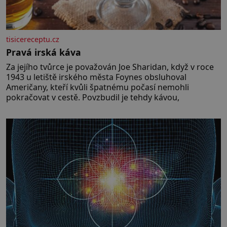
tisicereceptu.cz
Pravá irská káva
Za jejího tvůrce je považován Joe Sharidan, když v roce
1943 u letiště irského města Foynes obsluhoval
Američany, kteří kvůli špatnému počasí nemohli
pokračovat v cestě. Povzbudil je tehdy kávou,