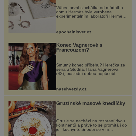
Vůbec první sluchátka od módního
domu Hermès byla vyrobena
experimentálním laboratoří Hermès
Ateliers Horizons. Elegantní gadget
si vyžádal dva roky vývoje a chlubí
se ručně šitou hovězí kůží a
epochalnisvet.cz
kovový...
Konec Vagnerové s
Francouzem?
Smutný konec příběhu? Herečka ze
seriálu Studna, Hana Vagnerová
(42), poslední dobou nepůsobí
nejšťastněji. Ačkoli časy její anorexie
jsou už dávno pryč a opět se pyšnila
ženskými křivkami, najednou s...
nasehvezdy.cz
Gruzínské masové knedlíčky
Gruzie se nachází na rozhraní dvou
kontinentů a právě to se promítá i do
její kuchyně. Snoubí se v ní
evropské a asijské chutě a díky tomu