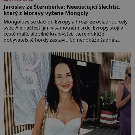
Jaroslav ze Šternberka: Neexistující šlechtic,
který z Moravy vyžene Mongoly
Mongolové se tlačí do Evropy a hrozí, že ovládnou celý
svět. Ale naštěstí jim v samotném srdci Evropy stojí v
cestě malé, ale silné království, které dokáže
dobyvatelské hordy zastavit. Co nedokáže žádná z
asijských říší, co nedokážou Němci – to dokáže český
král. Nebo že by ne? Mongolové od roku 1223 postupují
podél Kaspického a Azovského moře,