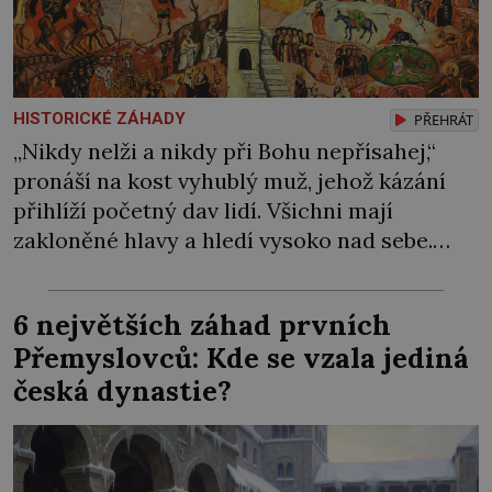
HISTORICKÉ ZÁHADY
PŘEHRÁT
„Nikdy nelži a nikdy při Bohu nepřísahej,“
pronáší na kost vyhublý muž, jehož kázání
přihlíží početný dav lidí. Všichni mají
zakloněné hlavy a hledí vysoko nad sebe.
Šimon Stylita totiž poustevničí na velmi
neobvyklém místě. Pro svůj asketický život si
6 největších záhad prvních
jako úplně první vybral sloup. Z klášterní
Přemyslovců: Kde se vzala jediná
cely se i přes zavřené dveře dere do celého
česká dynastie?
[…]