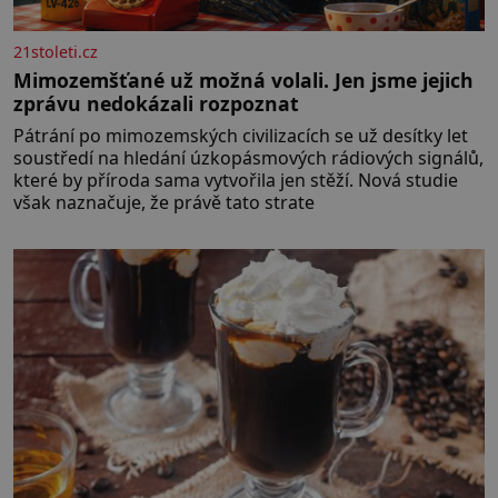
21stoleti.cz
Mimozemšťané už možná volali. Jen jsme jejich
zprávu nedokázali rozpoznat
Pátrání po mimozemských civilizacích se už desítky let
soustředí na hledání úzkopásmových rádiových signálů,
které by příroda sama vytvořila jen stěží. Nová studie
však naznačuje, že právě tato strate