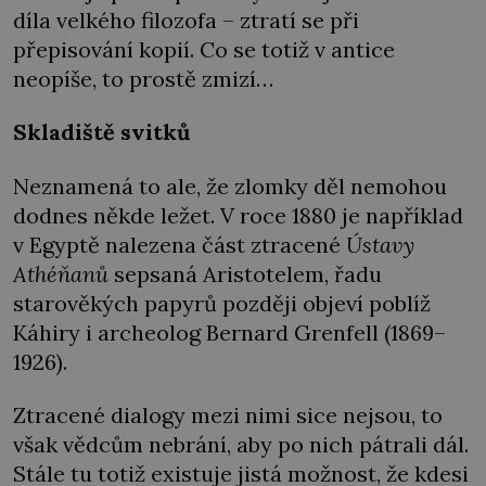
díla velkého filozofa – ztratí se při
přepisování kopií. Co se totiž v antice
neopíše, to prostě zmizí…
Skladiště svitků
Neznamená to ale, že zlomky děl nemohou
dodnes někde ležet. V roce 1880 je například
v Egyptě nalezena část ztracené
Ústavy
Athéňanů
sepsaná Aristotelem, řadu
starověkých papyrů později objeví poblíž
Káhiry i archeolog Bernard Grenfell (1869–
1926).
Ztracené
dialogy mezi nimi sice nejsou, to
však vědcům nebrání, aby po nich pátrali dál.
Stále tu totiž existuje jistá možnost, že kdesi