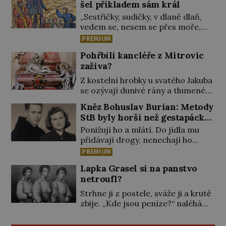
šel příkladem sám král
„Sestřičky, sudičky, v dlaně dlaň,
vedem se, nesem se přes moře,
pláň, kouzlo teď točme kol a kol.“
PREMIUM
Čarodějnice na scéně deklamují a
Pohřbili kancléře z Mitrovic
diváci v hledišti napětím ani
zaživa?
nedýchají. Píše se rok 1606 a
populární anglický dramatik
Z kostelní hrobky u svatého Jakuba
William Shakespeare uvádí svou
se ozývají dunivé rány a tlumené
Tragédii o Macbethovi. Napsal ji
výkřiky. „To jistě řádí duch,“ myslí si
Kněz Bohuslav Burian: Metody
pro krále Jakuba I., jenž v roce
pověrčiví lidé. Ani za dvě kopy
StB byly horší než gestapácké
1603 vystřídal […]
grošů by se nikdo neodvážil
trýznění
Ponižují ho a mlátí. Do jídla mu
podzemní hrobku otevřít a její
přidávají drogy, nenechají ho
poklop tak raději jen skrápí
pořádně vyspat a smrtí vyhrožují i
svěcenou vodou. Za několik dní
PREMIUM
jeho nejbližším. Burian kruté
divné burácení skutečně ustane.
Lapka Grasel si na panstvo
týrání nevydrží a estébákům
Když o mnoho let později hrobku
netroufl?
podepíše všechno, co po něm
[…]
chtějí. Svým podpisem jim potvrdí
Strhne ji z postele, sváže ji a krutě
také to, že na něj během výslechů
zbije. „Kde jsou peníze?“ naléhá
nikdo nevyvíjel fyzický ani
Grasel na starou švadlenku. Když
psychický nátlak. Syn brněnského
mu to neprozradí – ostatně ani