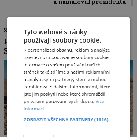
a namaloval prezidenta
SOUVISEJÍCÍ ČLÁNKY
Tyto webové stránky
používají soubory cookie.
Pohřbili dávní stavitelé turecké
Stonehenge záměrně?
K personalizaci obsahu, reklam a analýze
návštěvnosti používáme soubory cookie.
Informace o vašem používání našich
stránek také sdílíme s našimi reklamními
a analytickými partnery, kteří je mohou
kombinovat s dalšími informacemi, které
jste jim poskytli nebo které shromáždili
při vašem používání jejich služeb.
Více
informací
ZOBRAZIT VŠECHNY PARTNERY
(1616)
→