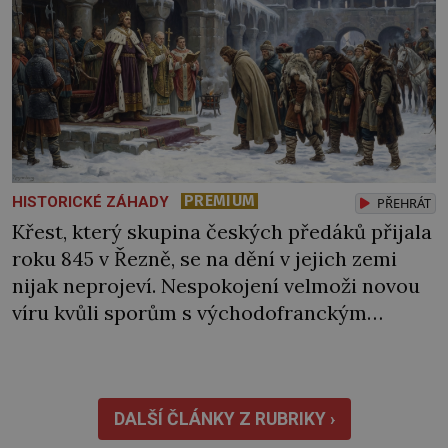
PREMIUM
HISTORICKÉ ZÁHADY
PŘEHRÁT
Křest, který skupina českých předáků přijala
roku 845 v Řezně, se na dění v jejich zemi
nijak neprojeví. Nespokojení velmoži novou
víru kvůli sporům s východofranckým
králem brzy zavrhnou. Křesťanství se tak v
české kotlině začne skutečně šířit až o
několik dekád později. Byli první a současně
jedinou domácí panovnickou dynastií, která
DALŠÍ ČLÁNKY Z RUBRIKY ›
vládla v českých […]